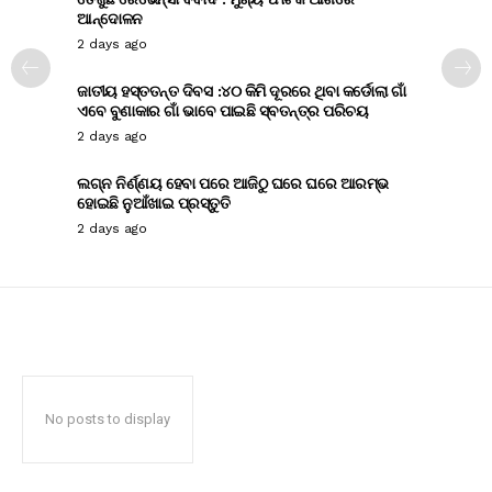
ଆନ୍ଦୋଳନ
2 days ago
ଜାତୀୟ ହସ୍ତତନ୍ତ ଦିବସ :୪୦ କିମି ଦୂରରେ ଥିବା କର୍ଡୋଲା ଗାଁ
ଏବେ ବୁଣାକାର ଗାଁ ଭାବେ ପାଇଛି ସ୍ବତନ୍ତ୍ର ପରିଚୟ
2 days ago
ଲଗ୍ନ ନିର୍ଣ୍ଣୟ ହେବା ପରେ ଆଜିଠୁ ଘରେ ଘରେ ଆରମ୍ଭ
ହୋଇଛି ନୁଆଁଖାଇ ପ୍ରସ୍ତୁତି
2 days ago
No posts to display