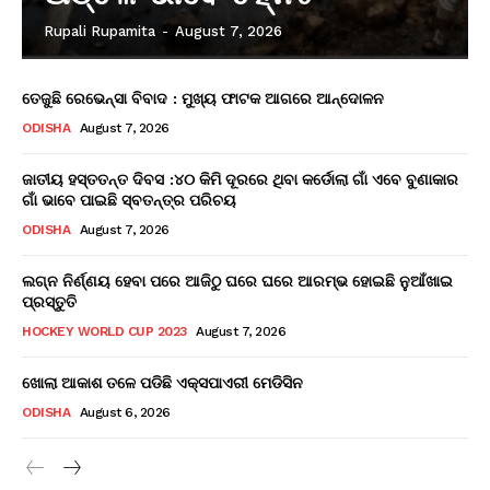
Rupali Rupamita
-
August 7, 2026
ତେଜୁଛି ରେଭେନ୍ସା ବିବାଦ : ମୁଖ୍ୟ ଫାଟକ ଆଗରେ ଆନ୍ଦୋଳନ
ODISHA
August 7, 2026
ଜାତୀୟ ହସ୍ତତନ୍ତ ଦିବସ :୪୦ କିମି ଦୂରରେ ଥିବା କର୍ଡୋଲା ଗାଁ ଏବେ ବୁଣାକାର
ଗାଁ ଭାବେ ପାଇଛି ସ୍ବତନ୍ତ୍ର ପରିଚୟ
ODISHA
August 7, 2026
ଲଗ୍ନ ନିର୍ଣ୍ଣୟ ହେବା ପରେ ଆଜିଠୁ ଘରେ ଘରେ ଆରମ୍ଭ ହୋଇଛି ନୁଆଁଖାଇ
ପ୍ରସ୍ତୁତି
HOCKEY WORLD CUP 2023
August 7, 2026
ଖୋଲା ଆକାଶ ତଳେ ପଡିଛି ଏକ୍ସପାଏରୀ ମେଡିସିନ
ODISHA
August 6, 2026