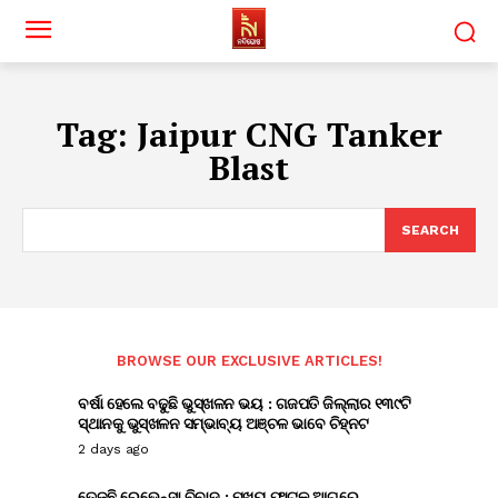
Tag:
Jaipur CNG Tanker
Blast
SEARCH
BROWSE OUR EXCLUSIVE ARTICLES!
ବର୍ଷା ହେଲେ ବଢୁଛି ଭୁସ୍ଖଳନ ଭୟ : ଗଜପତି ଜିଲ୍ଲାର ୧୩୯ଟି
ସ୍ଥାନକୁ ଭୁସ୍ଖଳନ ସମ୍ଭାବ୍ୟ ଅଞ୍ଚଳ ଭାବେ ଚିହ୍ନଟ
2 days ago
ତେଜୁଛି ରେଭେନ୍ସା ବିବାଦ : ମୁଖ୍ୟ ଫାଟକ ଆଗରେ