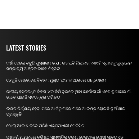
LATEST STORIES
ବର୍ଷା ହେଲେ ବଢୁଛି ଭୁସ୍ଖଳନ ଭୟ : ଗଜପତି ଜିଲ୍ଲାର ୧୩୯ଟି ସ୍ଥାନକୁ ଭୁସ୍ଖଳନ
ସମ୍ଭାବ୍ୟ ଅଞ୍ଚଳ ଭାବେ ଚିହ୍ନଟ
ତେଜୁଛି ରେଭେନ୍ସା ବିବାଦ : ମୁଖ୍ୟ ଫାଟକ ଆଗରେ ଆନ୍ଦୋଳନ
ଜାତୀୟ ହସ୍ତତନ୍ତ ଦିବସ :୪୦ କିମି ଦୂରରେ ଥିବା କର୍ଡୋଲା ଗାଁ ଏବେ ବୁଣାକାର ଗାଁ
ଭାବେ ପାଇଛି ସ୍ବତନ୍ତ୍ର ପରିଚୟ
ଲଗ୍ନ ନିର୍ଣ୍ଣୟ ହେବା ପରେ ଆଜିଠୁ ଘରେ ଘରେ ଆରମ୍ଭ ହୋଇଛି ନୁଆଁଖାଇ
ପ୍ରସ୍ତୁତି
ଖୋଲା ଆକାଶ ତଳେ ପଡିଛି ଏକ୍ସପାଏରୀ ମେଡିସିନ
ଦୁଷ୍କର୍ମ ମାମଲାରେ ବରିଷ୍ଠ ସାମ୍ଵାଦିକ ତରୁଣ ତେଜପାଲ ଦୋଷୀ ସାବ୍ୟସ୍ତ