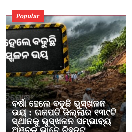
Popular
ବର୍ଷା ହେଲେ ବଢୁଛି ଭୁସ୍ଖଳନ
ଭୟ : ଗଜପତି ଜିଲ୍ଲାର ୧୩୯ଟି
ସ୍ଥାନକୁ ଭୁସ୍ଖଳନ ସମ୍ଭାବ୍ୟ
ଅଞ୍ଚଳ ଭାବେ ଚିହ୍ନଟ