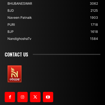
BHUBANESWAR
3062
BJD
2125
Naveen Patnaik
1903
PURI
1718
BJP
1618
NandighoshaTv
1584
CONTACT US