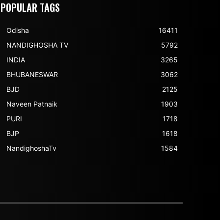
POPULAR TAGS
Odisha
16411
NANDIGHOSHA TV
5792
INDIA
3265
BHUBANESWAR
3062
BJD
2125
Naveen Patnaik
1903
PURI
1718
BJP
1618
NandighoshaTv
1584