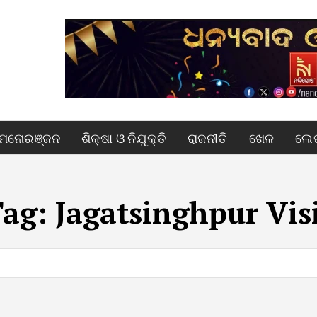
ମନୋରଞ୍ଜନ
ଶିକ୍ଷା ଓ ନିଯୁକ୍ତି
ରାଜନୀତି
ଖେଳ
ଲେଖ
Tag:
Jagatsinghpur Vis