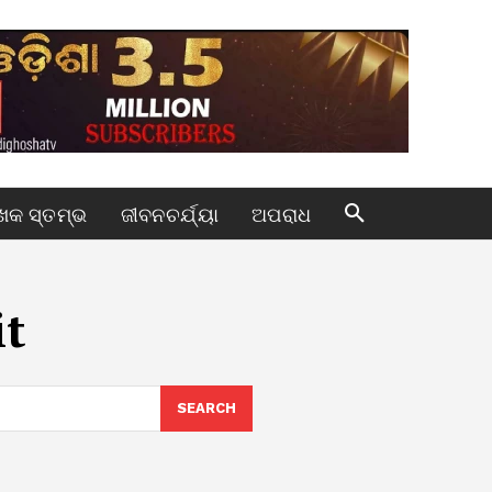
କ ସ୍ତମ୍ଭ
ଜୀବନଚର୍ଯ୍ୟା
ଅପରାଧ
it
SEARCH