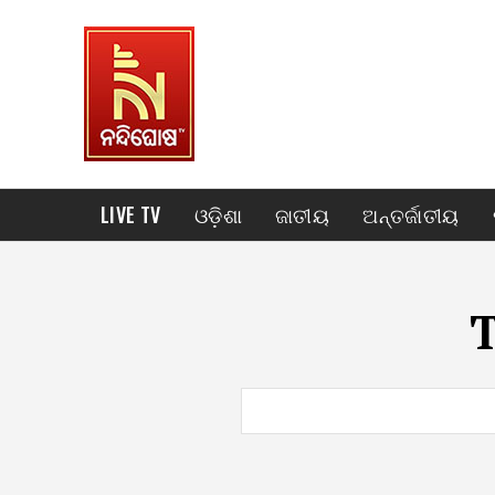
LIVE TV
ଓଡ଼ିଶା
ଜାତୀୟ
ଅନ୍ତର୍ଜାତୀୟ