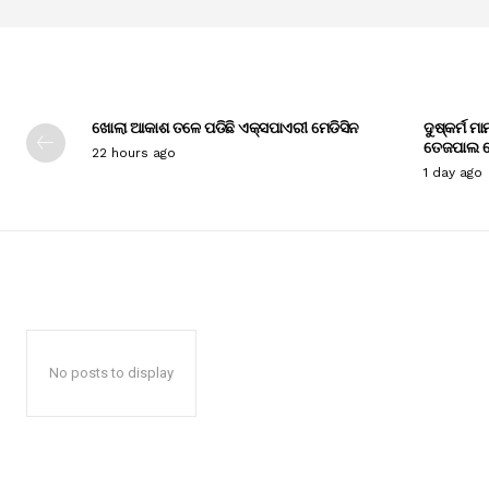
ଖୋଲା ଆକାଶ ତଳେ ପଡିଛି ଏକ୍ସପାଏରୀ ମେଡିସିନ
ଦୁଷ୍କର୍ମ ମ
ତେଜପାଲ ଦ
22 hours ago
1 day ago
No posts to display