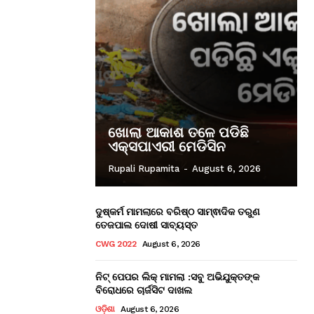
ଖୋଲା ଆକାଶ ତଳେ ପଡିଛି
ଏକ୍ସପାଏରୀ ମେଡିସିନ
Rupali Rupamita
-
August 6, 2026
ଦୁଷ୍କର୍ମ ମାମଲାରେ ବରିଷ୍ଠ ସାମ୍ଵାଦିକ ତରୁଣ
ତେଜପାଲ ଦୋଷୀ ସାବ୍ୟସ୍ତ
CWG 2022
August 6, 2026
ନିଟ୍ ପେପର ଲିକ୍ ମାମଲା :ସବୁ ଅଭିଯୁକ୍ତଙ୍କ
ବିରୋଧରେ ଚାର୍ଜସିଟ ଦାଖଲ
ଓଡ଼ିଶା
August 6, 2026