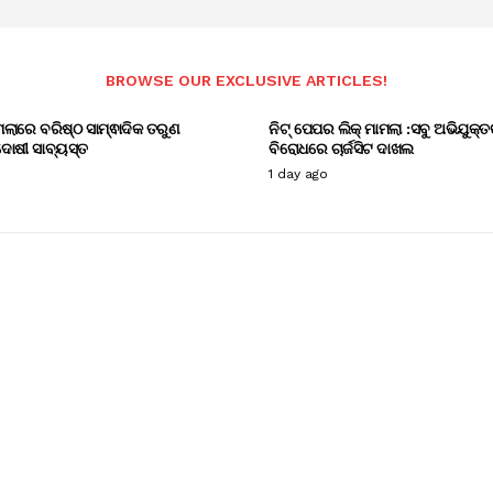
BROWSE OUR EXCLUSIVE ARTICLES!
ାମଲାରେ ବରିଷ୍ଠ ସାମ୍ଵାଦିକ ତରୁଣ
ନିଟ୍ ପେପର ଲିକ୍ ମାମଲା :ସବୁ ଅଭିଯୁକ୍ତ
ୋଷୀ ସାବ୍ୟସ୍ତ
ବିରୋଧରେ ଚାର୍ଜସିଟ ଦାଖଲ
1 day ago