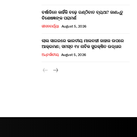
ବର୍ଷାଦିନେ କାହିଁକି ବଢ଼େ ଗଣ୍ଠିବାତ ବ୍ୟଥା? ଜାଣନ୍ତୁ
ବିଶେଷଜ୍ଞଙ୍କ ପରାମର୍ଶ
ଜୀବନଚର୍ଯ୍ୟା
August 5, 2026
ଲାଲ ସାଗରରେ ଭାରତୀୟ ମାଲବାହୀ ଜାହାଜ ଉପରେ
ଆକ୍ରମଣ; ସମସ୍ତ ୧୪ ନାବିକ ସୁରକ୍ଷିତ ଉଦ୍ଧାର
ଅନ୍ତର୍ଜାତୀୟ
August 5, 2026