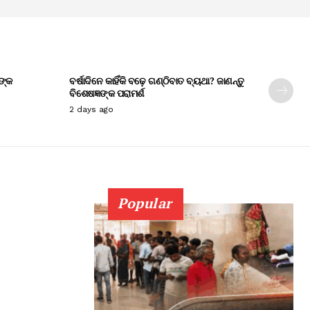
ଙ୍କ
ବର୍ଷାଦିନେ କାହିଁକି ବଢ଼େ ଗଣ୍ଠିବାତ ବ୍ୟଥା? ଜାଣନ୍ତୁ
ବିଶେଷଜ୍ଞଙ୍କ ପରାମର୍ଶ
2 days ago
Popular