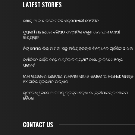
LATEST STORIES
ଖୋଲା ଆକାଶ ତଳେ ପଡିଛି ଏକ୍ସପାଏରୀ ମେଡିସିନ
ଦୁଷ୍କର୍ମ ମାମଲାରେ ବରିଷ୍ଠ ସାମ୍ଵାଦିକ ତରୁଣ ତେଜପାଲ ଦୋଷୀ
ସାବ୍ୟସ୍ତ
ନିଟ୍ ପେପର ଲିକ୍ ମାମଲା :ସବୁ ଅଭିଯୁକ୍ତଙ୍କ ବିରୋଧରେ ଚାର୍ଜସିଟ ଦାଖଲ
ବର୍ଷାଦିନେ କାହିଁକି ବଢ଼େ ଗଣ୍ଠିବାତ ବ୍ୟଥା? ଜାଣନ୍ତୁ ବିଶେଷଜ୍ଞଙ୍କ
ପରାମର୍ଶ
ଲାଲ ସାଗରରେ ଭାରତୀୟ ମାଲବାହୀ ଜାହାଜ ଉପରେ ଆକ୍ରମଣ; ସମସ୍ତ
୧୪ ନାବିକ ସୁରକ୍ଷିତ ଉଦ୍ଧାର
ଭୁବନେଶ୍ୱରରେ ଆଜିଠାରୁ ବ୍ରିକ୍ସ ଶିକ୍ଷା ମନ୍ତ୍ରୀମାନଙ୍କ ୧୩ତମ
ବୈଠକ
CONTACT US