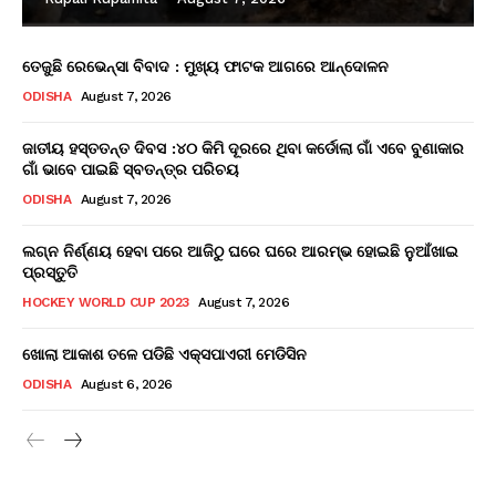
ତେଜୁଛି ରେଭେନ୍ସା ବିବାଦ : ମୁଖ୍ୟ ଫାଟକ ଆଗରେ ଆନ୍ଦୋଳନ
ODISHA
August 7, 2026
ଜାତୀୟ ହସ୍ତତନ୍ତ ଦିବସ :୪୦ କିମି ଦୂରରେ ଥିବା କର୍ଡୋଲା ଗାଁ ଏବେ ବୁଣାକାର
ଗାଁ ଭାବେ ପାଇଛି ସ୍ବତନ୍ତ୍ର ପରିଚୟ
ODISHA
August 7, 2026
ଲଗ୍ନ ନିର୍ଣ୍ଣୟ ହେବା ପରେ ଆଜିଠୁ ଘରେ ଘରେ ଆରମ୍ଭ ହୋଇଛି ନୁଆଁଖାଇ
ପ୍ରସ୍ତୁତି
HOCKEY WORLD CUP 2023
August 7, 2026
ଖୋଲା ଆକାଶ ତଳେ ପଡିଛି ଏକ୍ସପାଏରୀ ମେଡିସିନ
ODISHA
August 6, 2026