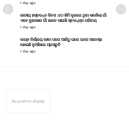
1 day ago
ଜାତୀୟ ହସ୍ତତନ୍ତ ଦିବସ :୪୦ କିମି ଦୂରରେ ଥିବା କର୍ଡୋଲା ଗାଁ
ଏବେ ବୁଣାକାର ଗାଁ ଭାବେ ପାଇଛି ସ୍ବତନ୍ତ୍ର ପରିଚୟ
1 day ago
ଲଗ୍ନ ନିର୍ଣ୍ଣୟ ହେବା ପରେ ଆଜିଠୁ ଘରେ ଘରେ ଆରମ୍ଭ
ହୋଇଛି ନୁଆଁଖାଇ ପ୍ରସ୍ତୁତି
1 day ago
No posts to display