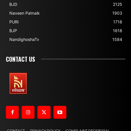
BJD
2125
Naveen Patnaik
1903
PURI
1718
BJP
1618
NandighoshaTv
1584
CONTACT US
CONTACT
PRIVACY POLICY
COMPLAINT REDRESSAL