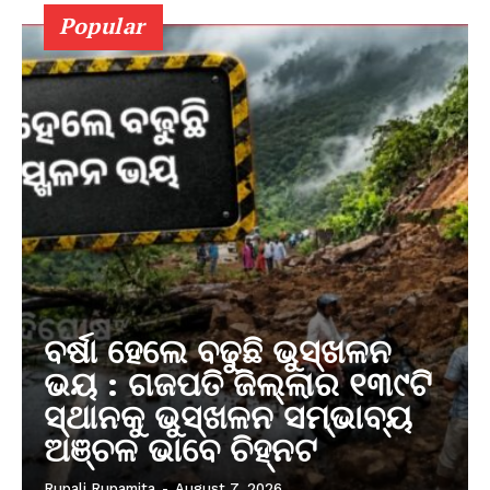
Popular
ବର୍ଷା ହେଲେ ବଢୁଛି ଭୁସ୍ଖଳନ
ଭୟ : ଗଜପତି ଜିଲ୍ଲାର ୧୩୯ଟି
ସ୍ଥାନକୁ ଭୁସ୍ଖଳନ ସମ୍ଭାବ୍ୟ
ଅଞ୍ଚଳ ଭାବେ ଚିହ୍ନଟ
Rupali Rupamita
-
August 7, 2026