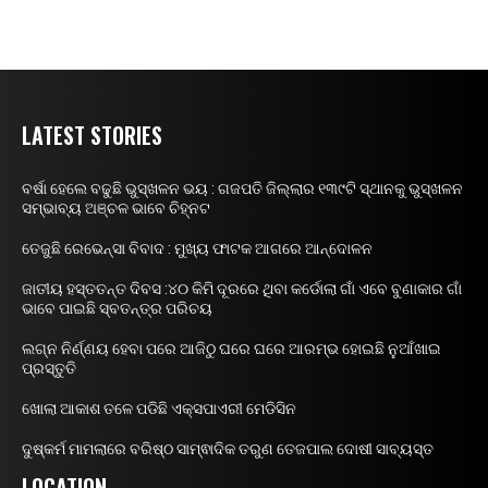
LATEST STORIES
ବର୍ଷା ହେଲେ ବଢୁଛି ଭୁସ୍ଖଳନ ଭୟ : ଗଜପତି ଜିଲ୍ଲାର ୧୩୯ଟି ସ୍ଥାନକୁ ଭୁସ୍ଖଳନ
ସମ୍ଭାବ୍ୟ ଅଞ୍ଚଳ ଭାବେ ଚିହ୍ନଟ
ତେଜୁଛି ରେଭେନ୍ସା ବିବାଦ : ମୁଖ୍ୟ ଫାଟକ ଆଗରେ ଆନ୍ଦୋଳନ
ଜାତୀୟ ହସ୍ତତନ୍ତ ଦିବସ :୪୦ କିମି ଦୂରରେ ଥିବା କର୍ଡୋଲା ଗାଁ ଏବେ ବୁଣାକାର ଗାଁ
ଭାବେ ପାଇଛି ସ୍ବତନ୍ତ୍ର ପରିଚୟ
ଲଗ୍ନ ନିର୍ଣ୍ଣୟ ହେବା ପରେ ଆଜିଠୁ ଘରେ ଘରେ ଆରମ୍ଭ ହୋଇଛି ନୁଆଁଖାଇ
ପ୍ରସ୍ତୁତି
ଖୋଲା ଆକାଶ ତଳେ ପଡିଛି ଏକ୍ସପାଏରୀ ମେଡିସିନ
ଦୁଷ୍କର୍ମ ମାମଲାରେ ବରିଷ୍ଠ ସାମ୍ଵାଦିକ ତରୁଣ ତେଜପାଲ ଦୋଷୀ ସାବ୍ୟସ୍ତ
LOCATION