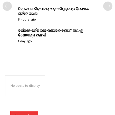
ନିଟ୍ ପେପର ଲିକ୍ ମାମଲା :ସବୁ ଅଭିଯୁକ୍ତଙ୍କ ବିରୋଧରେ
ଚାର୍ଜସିଟ ଦାଖଲ
5 hours ago
ବର୍ଷାଦିନେ କାହିଁକି ବଢ଼େ ଗଣ୍ଠିବାତ ବ୍ୟଥା? ଜାଣନ୍ତୁ
ବିଶେଷଜ୍ଞଙ୍କ ପରାମର୍ଶ
1 day ago
No posts to display