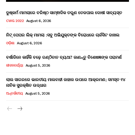
ଦୁଷ୍କର୍ମ ମାମଲାରେ ବରିଷ୍ଠ ସାମ୍ଵାଦିକ ତରୁଣ ତେଜପାଲ ଦୋଷୀ ସାବ୍ୟସ୍ତ
CWG 2022
August 6, 2026
ନିଟ୍ ପେପର ଲିକ୍ ମାମଲା :ସବୁ ଅଭିଯୁକ୍ତଙ୍କ ବିରୋଧରେ ଚାର୍ଜସିଟ ଦାଖଲ
ଓଡ଼ିଶା
August 6, 2026
ବର୍ଷାଦିନେ କାହିଁକି ବଢ଼େ ଗଣ୍ଠିବାତ ବ୍ୟଥା? ଜାଣନ୍ତୁ ବିଶେଷଜ୍ଞଙ୍କ ପରାମର୍ଶ
ଜୀବନଚର୍ଯ୍ୟା
August 5, 2026
ଲାଲ ସାଗରରେ ଭାରତୀୟ ମାଲବାହୀ ଜାହାଜ ଉପରେ ଆକ୍ରମଣ; ସମସ୍ତ ୧୪
ନାବିକ ସୁରକ୍ଷିତ ଉଦ୍ଧାର
ଅନ୍ତର୍ଜାତୀୟ
August 5, 2026