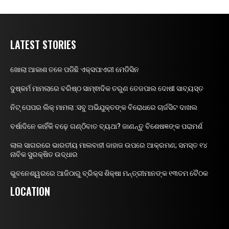
LATEST STORIES
ଖୋଲା ଆକାଶ ତଳେ ପଡିଛି ଏକ୍ସପାଏରୀ ମେଡିସିନ
ଦୁଷ୍କର୍ମ ମାମଲାରେ ବରିଷ୍ଠ ସାମ୍ଵାଦିକ ତରୁଣ ତେଜପାଲ ଦୋଷୀ ସାବ୍ୟସ୍ତ
ନିଟ୍ ପେପର ଲିକ୍ ମାମଲା :ସବୁ ଅଭିଯୁକ୍ତଙ୍କ ବିରୋଧରେ ଚାର୍ଜସିଟ ଦାଖଲ
ବର୍ଷାଦିନେ କାହିଁକି ବଢ଼େ ଗଣ୍ଠିବାତ ବ୍ୟଥା? ଜାଣନ୍ତୁ ବିଶେଷଜ୍ଞଙ୍କ ପରାମର୍ଶ
ଲାଲ ସାଗରରେ ଭାରତୀୟ ମାଲବାହୀ ଜାହାଜ ଉପରେ ଆକ୍ରମଣ; ସମସ୍ତ ୧୪
ନାବିକ ସୁରକ୍ଷିତ ଉଦ୍ଧାର
ଭୁବନେଶ୍ୱରରେ ଆଜିଠାରୁ ବ୍ରିକ୍ସ ଶିକ୍ଷା ମନ୍ତ୍ରୀମାନଙ୍କ ୧୩ତମ ବୈଠକ
LOCATION