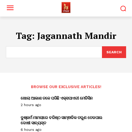
Tag:
Jagannath Mandir
SEARCH
BROWSE OUR EXCLUSIVE ARTICLES!
ଖୋଲା ଆକାଶ ତଳେ ପଡିଛି ଏକ୍ସପାଏରୀ ମେଡିସିନ
2 hours ago
ଦୁଷ୍କର୍ମ ମାମଲାରେ ବରିଷ୍ଠ ସାମ୍ଵାଦିକ ତରୁଣ ତେଜପାଲ
ଦୋଷୀ ସାବ୍ୟସ୍ତ
6 hours ago