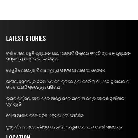
LATEST STORIES
ବର୍ଷା ହେଲେ ବଢୁଛି ଭୁସ୍ଖଳନ ଭୟ : ଗଜପତି ଜିଲ୍ଲାର ୧୩୯ଟି ସ୍ଥାନକୁ ଭୁସ୍ଖଳନ
ସମ୍ଭାବ୍ୟ ଅଞ୍ଚଳ ଭାବେ ଚିହ୍ନଟ
ତେଜୁଛି ରେଭେନ୍ସା ବିବାଦ : ମୁଖ୍ୟ ଫାଟକ ଆଗରେ ଆନ୍ଦୋଳନ
ଜାତୀୟ ହସ୍ତତନ୍ତ ଦିବସ :୪୦ କିମି ଦୂରରେ ଥିବା କର୍ଡୋଲା ଗାଁ ଏବେ ବୁଣାକାର ଗାଁ
ଭାବେ ପାଇଛି ସ୍ବତନ୍ତ୍ର ପରିଚୟ
ଲଗ୍ନ ନିର୍ଣ୍ଣୟ ହେବା ପରେ ଆଜିଠୁ ଘରେ ଘରେ ଆରମ୍ଭ ହୋଇଛି ନୁଆଁଖାଇ
ପ୍ରସ୍ତୁତି
ଖୋଲା ଆକାଶ ତଳେ ପଡିଛି ଏକ୍ସପାଏରୀ ମେଡିସିନ
ଦୁଷ୍କର୍ମ ମାମଲାରେ ବରିଷ୍ଠ ସାମ୍ଵାଦିକ ତରୁଣ ତେଜପାଲ ଦୋଷୀ ସାବ୍ୟସ୍ତ
LOCATION