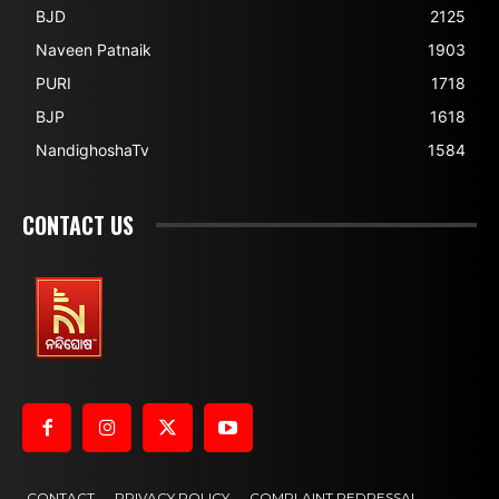
BJD
2125
Naveen Patnaik
1903
PURI
1718
BJP
1618
NandighoshaTv
1584
CONTACT US
CONTACT
PRIVACY POLICY
COMPLAINT REDRESSAL