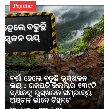
Popular
ବର୍ଷା ହେଲେ ବଢୁଛି ଭୁସ୍ଖଳନ
ଭୟ : ଗଜପତି ଜିଲ୍ଲାର ୧୩୯ଟି
ସ୍ଥାନକୁ ଭୁସ୍ଖଳନ ସମ୍ଭାବ୍ୟ
ଅଞ୍ଚଳ ଭାବେ ଚିହ୍ନଟ
Rupali Rupamita
-
August 7, 2026