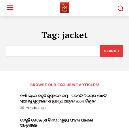
Tag:
jacket
SEARCH
BROWSE OUR EXCLUSIVE ARTICLES!
ବର୍ଷା ହେଲେ ବଢୁଛି ଭୁସ୍ଖଳନ ଭୟ : ଗଜପତି ଜିଲ୍ଲାର ୧୩୯ଟି
ସ୍ଥାନକୁ ଭୁସ୍ଖଳନ ସମ୍ଭାବ୍ୟ ଅଞ୍ଚଳ ଭାବେ ଚିହ୍ନଟ
29 minutes ago
ତେଜୁଛି ରେଭେନ୍ସା ବିବାଦ : ମୁଖ୍ୟ ଫାଟକ ଆଗରେ
ଆନ୍ଦୋଳନ