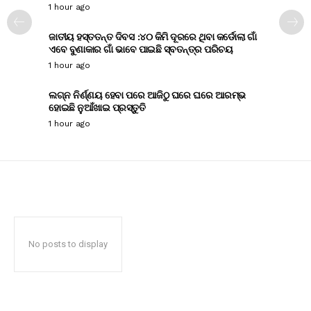
1 hour ago
ଜାତୀୟ ହସ୍ତତନ୍ତ ଦିବସ :୪୦ କିମି ଦୂରରେ ଥିବା କର୍ଡୋଲା ଗାଁ
ଏବେ ବୁଣାକାର ଗାଁ ଭାବେ ପାଇଛି ସ୍ବତନ୍ତ୍ର ପରିଚୟ
1 hour ago
ଲଗ୍ନ ନିର୍ଣ୍ଣୟ ହେବା ପରେ ଆଜିଠୁ ଘରେ ଘରେ ଆରମ୍ଭ
ହୋଇଛି ନୁଆଁଖାଇ ପ୍ରସ୍ତୁତି
1 hour ago
No posts to display