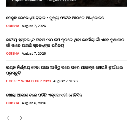
ତେଜୁଛି ରେଭେନ୍ସା ବିବାଦ : ମୁଖ୍ୟ ଫାଟକ ଆଗରେ ଆନ୍ଦୋଳନ
ODISHA
August 7, 2026
ଜାତୀୟ ହସ୍ତତନ୍ତ ଦିବସ :୪୦ କିମି ଦୂରରେ ଥିବା କର୍ଡୋଲା ଗାଁ ଏବେ ବୁଣାକାର
ଗାଁ ଭାବେ ପାଇଛି ସ୍ବତନ୍ତ୍ର ପରିଚୟ
ODISHA
August 7, 2026
ଲଗ୍ନ ନିର୍ଣ୍ଣୟ ହେବା ପରେ ଆଜିଠୁ ଘରେ ଘରେ ଆରମ୍ଭ ହୋଇଛି ନୁଆଁଖାଇ
ପ୍ରସ୍ତୁତି
HOCKEY WORLD CUP 2023
August 7, 2026
ଖୋଲା ଆକାଶ ତଳେ ପଡିଛି ଏକ୍ସପାଏରୀ ମେଡିସିନ
ODISHA
August 6, 2026