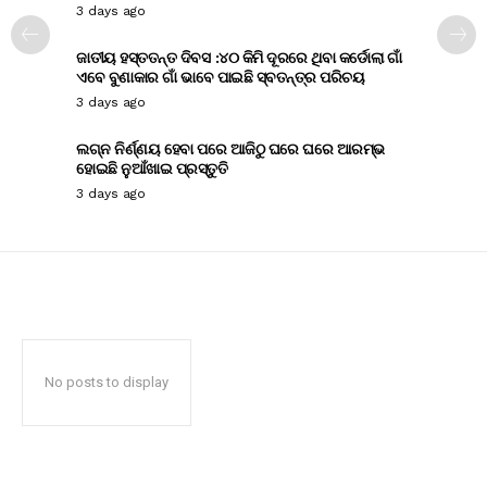
3 days ago
ଜାତୀୟ ହସ୍ତତନ୍ତ ଦିବସ :୪୦ କିମି ଦୂରରେ ଥିବା କର୍ଡୋଲା ଗାଁ
ଏବେ ବୁଣାକାର ଗାଁ ଭାବେ ପାଇଛି ସ୍ବତନ୍ତ୍ର ପରିଚୟ
3 days ago
ଲଗ୍ନ ନିର୍ଣ୍ଣୟ ହେବା ପରେ ଆଜିଠୁ ଘରେ ଘରେ ଆରମ୍ଭ
ହୋଇଛି ନୁଆଁଖାଇ ପ୍ରସ୍ତୁତି
3 days ago
No posts to display