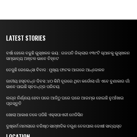
LATEST STORIES
ବର୍ଷା ହେଲେ ବଢୁଛି ଭୁସ୍ଖଳନ ଭୟ : ଗଜପତି ଜିଲ୍ଲାର ୧୩୯ଟି ସ୍ଥାନକୁ ଭୁସ୍ଖଳନ
ସମ୍ଭାବ୍ୟ ଅଞ୍ଚଳ ଭାବେ ଚିହ୍ନଟ
ତେଜୁଛି ରେଭେନ୍ସା ବିବାଦ : ମୁଖ୍ୟ ଫାଟକ ଆଗରେ ଆନ୍ଦୋଳନ
ଜାତୀୟ ହସ୍ତତନ୍ତ ଦିବସ :୪୦ କିମି ଦୂରରେ ଥିବା କର୍ଡୋଲା ଗାଁ ଏବେ ବୁଣାକାର ଗାଁ
ଭାବେ ପାଇଛି ସ୍ବତନ୍ତ୍ର ପରିଚୟ
ଲଗ୍ନ ନିର୍ଣ୍ଣୟ ହେବା ପରେ ଆଜିଠୁ ଘରେ ଘରେ ଆରମ୍ଭ ହୋଇଛି ନୁଆଁଖାଇ
ପ୍ରସ୍ତୁତି
ଖୋଲା ଆକାଶ ତଳେ ପଡିଛି ଏକ୍ସପାଏରୀ ମେଡିସିନ
ଦୁଷ୍କର୍ମ ମାମଲାରେ ବରିଷ୍ଠ ସାମ୍ଵାଦିକ ତରୁଣ ତେଜପାଲ ଦୋଷୀ ସାବ୍ୟସ୍ତ
LOCATION