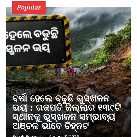
Popular
ବର୍ଷା ହେଲେ ବଢୁଛି ଭୁସ୍ଖଳନ
ଭୟ : ଗଜପତି ଜିଲ୍ଲାର ୧୩୯ଟି
ସ୍ଥାନକୁ ଭୁସ୍ଖଳନ ସମ୍ଭାବ୍ୟ
ଅଞ୍ଚଳ ଭାବେ ଚିହ୍ନଟ
Rupali Rupamita
-
August 7, 2026