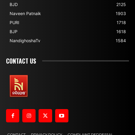
BJD
2125
Naveen Patnaik
1903
PURI
1718
BJP
1618
NandighoshaTv
1584
CONTACT US
CONTACT
PRIVACY POLICY
COMPLAINT REDRESSAL