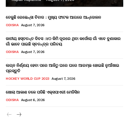
ତେଜୁଛି ରେଭେନ୍ସା ବିବାଦ : ମୁଖ୍ୟ ଫାଟକ ଆଗରେ ଆନ୍ଦୋଳନ
ODISHA
August 7, 2026
ଜାତୀୟ ହସ୍ତତନ୍ତ ଦିବସ :୪୦ କିମି ଦୂରରେ ଥିବା କର୍ଡୋଲା ଗାଁ ଏବେ ବୁଣାକାର
ଗାଁ ଭାବେ ପାଇଛି ସ୍ବତନ୍ତ୍ର ପରିଚୟ
ODISHA
August 7, 2026
ଲଗ୍ନ ନିର୍ଣ୍ଣୟ ହେବା ପରେ ଆଜିଠୁ ଘରେ ଘରେ ଆରମ୍ଭ ହୋଇଛି ନୁଆଁଖାଇ
ପ୍ରସ୍ତୁତି
HOCKEY WORLD CUP 2023
August 7, 2026
ଖୋଲା ଆକାଶ ତଳେ ପଡିଛି ଏକ୍ସପାଏରୀ ମେଡିସିନ
ODISHA
August 6, 2026