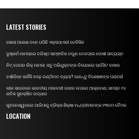
LATEST STORIES
ଖୋଲା ଆକାଶ ତଳେ ପଡିଛି ଏକ୍ସପାଏରୀ ମେଡିସିନ
ଦୁଷ୍କର୍ମ ମାମଲାରେ ବରିଷ୍ଠ ସାମ୍ଵାଦିକ ତରୁଣ ତେଜପାଲ ଦୋଷୀ ସାବ୍ୟସ୍ତ
ନିଟ୍ ପେପର ଲିକ୍ ମାମଲା :ସବୁ ଅଭିଯୁକ୍ତଙ୍କ ବିରୋଧରେ ଚାର୍ଜସିଟ ଦାଖଲ
ବର୍ଷାଦିନେ କାହିଁକି ବଢ଼େ ଗଣ୍ଠିବାତ ବ୍ୟଥା? ଜାଣନ୍ତୁ ବିଶେଷଜ୍ଞଙ୍କ ପରାମର୍ଶ
ଲାଲ ସାଗରରେ ଭାରତୀୟ ମାଲବାହୀ ଜାହାଜ ଉପରେ ଆକ୍ରମଣ; ସମସ୍ତ ୧୪
ନାବିକ ସୁରକ୍ଷିତ ଉଦ୍ଧାର
ଭୁବନେଶ୍ୱରରେ ଆଜିଠାରୁ ବ୍ରିକ୍ସ ଶିକ୍ଷା ମନ୍ତ୍ରୀମାନଙ୍କ ୧୩ତମ ବୈଠକ
LOCATION