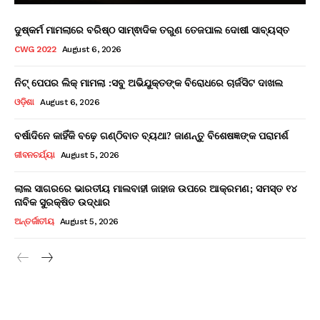
ଦୁଷ୍କର୍ମ ମାମଲାରେ ବରିଷ୍ଠ ସାମ୍ଵାଦିକ ତରୁଣ ତେଜପାଲ ଦୋଷୀ ସାବ୍ୟସ୍ତ
CWG 2022
August 6, 2026
ନିଟ୍ ପେପର ଲିକ୍ ମାମଲା :ସବୁ ଅଭିଯୁକ୍ତଙ୍କ ବିରୋଧରେ ଚାର୍ଜସିଟ ଦାଖଲ
ଓଡ଼ିଶା
August 6, 2026
ବର୍ଷାଦିନେ କାହିଁକି ବଢ଼େ ଗଣ୍ଠିବାତ ବ୍ୟଥା? ଜାଣନ୍ତୁ ବିଶେଷଜ୍ଞଙ୍କ ପରାମର୍ଶ
ଜୀବନଚର୍ଯ୍ୟା
August 5, 2026
ଲାଲ ସାଗରରେ ଭାରତୀୟ ମାଲବାହୀ ଜାହାଜ ଉପରେ ଆକ୍ରମଣ; ସମସ୍ତ ୧୪
ନାବିକ ସୁରକ୍ଷିତ ଉଦ୍ଧାର
ଅନ୍ତର୍ଜାତୀୟ
August 5, 2026