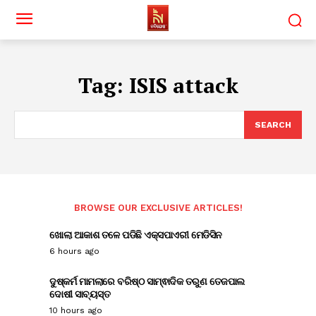
Tag:
ISIS attack
SEARCH
BROWSE OUR EXCLUSIVE ARTICLES!
ଖୋଲା ଆକାଶ ତଳେ ପଡିଛି ଏକ୍ସପାଏରୀ ମେଡିସିନ
6 hours ago
ଦୁଷ୍କର୍ମ ମାମଲାରେ ବରିଷ୍ଠ ସାମ୍ଵାଦିକ ତରୁଣ ତେଜପାଲ
ଦୋଷୀ ସାବ୍ୟସ୍ତ
10 hours ago