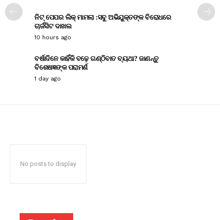
ନିଟ୍ ପେପର ଲିକ୍ ମାମଲା :ସବୁ ଅଭିଯୁକ୍ତଙ୍କ ବିରୋଧରେ
ଚାର୍ଜସିଟ ଦାଖଲ
10 hours ago
ବର୍ଷାଦିନେ କାହିଁକି ବଢ଼େ ଗଣ୍ଠିବାତ ବ୍ୟଥା? ଜାଣନ୍ତୁ
ବିଶେଷଜ୍ଞଙ୍କ ପରାମର୍ଶ
1 day ago
No posts to display