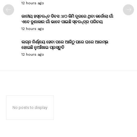
12 hours ago
ଜାତୀୟ ହସ୍ତତନ୍ତ ଦିବସ :୪୦ କିମି ଦୂରରେ ଥିବା କର୍ଡୋଲା ଗାଁ
ଏବେ ବୁଣାକାର ଗାଁ ଭାବେ ପାଇଛି ସ୍ବତନ୍ତ୍ର ପରିଚୟ
12 hours ago
ଲଗ୍ନ ନିର୍ଣ୍ଣୟ ହେବା ପରେ ଆଜିଠୁ ଘରେ ଘରେ ଆରମ୍ଭ
ହୋଇଛି ନୁଆଁଖାଇ ପ୍ରସ୍ତୁତି
12 hours ago
No posts to display