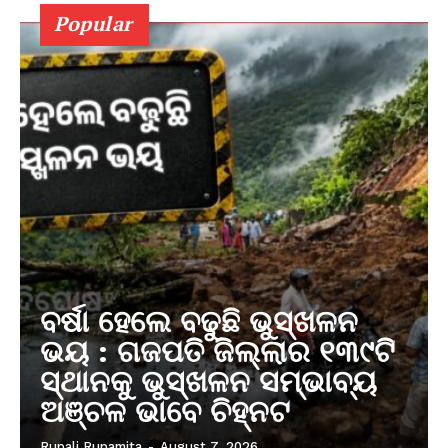
Popular
ବର୍ଷା ହେଲେ ବଢୁଛି ଭୁସ୍ଖଳନ
ଭୟ : ଗଜପତି ଜିଲ୍ଲାର ୧୩୯ଟି
ସ୍ଥାନକୁ ଭୁସ୍ଖଳନ ସମ୍ଭାବ୍ୟ
ଅଞ୍ଚଳ ଭାବେ ଚିହ୍ନଟ
Rupali Rupamita
-
August 7, 2026