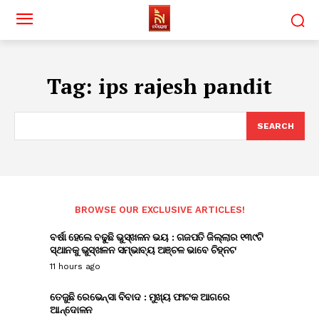
Tag:
ips rajesh pandit
SEARCH
BROWSE OUR EXCLUSIVE ARTICLES!
ବର୍ଷା ହେଲେ ବଢୁଛି ଭୁସ୍ଖଳନ ଭୟ : ଗଜପତି ଜିଲ୍ଲାର ୧୩୯ଟି
ସ୍ଥାନକୁ ଭୁସ୍ଖଳନ ସମ୍ଭାବ୍ୟ ଅଞ୍ଚଳ ଭାବେ ଚିହ୍ନଟ
11 hours ago
ତେଜୁଛି ରେଭେନ୍ସା ବିବାଦ : ମୁଖ୍ୟ ଫାଟକ ଆଗରେ
ଆନ୍ଦୋଳନ