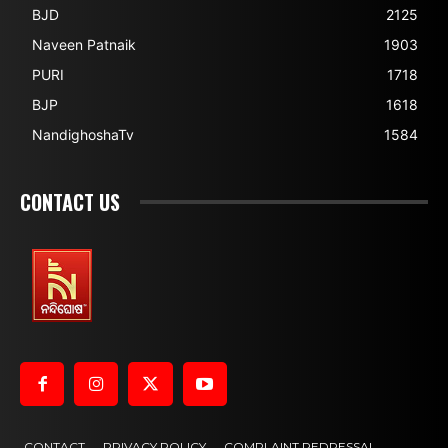
BJD
2125
Naveen Patnaik
1903
PURI
1718
BJP
1618
NandighoshaTv
1584
CONTACT US
CONTACT
PRIVACY POLICY
COMPLAINT REDRESSAL