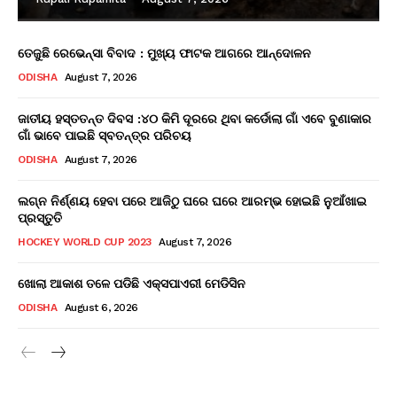
ତେଜୁଛି ରେଭେନ୍ସା ବିବାଦ : ମୁଖ୍ୟ ଫାଟକ ଆଗରେ ଆନ୍ଦୋଳନ
ODISHA
August 7, 2026
ଜାତୀୟ ହସ୍ତତନ୍ତ ଦିବସ :୪୦ କିମି ଦୂରରେ ଥିବା କର୍ଡୋଲା ଗାଁ ଏବେ ବୁଣାକାର
ଗାଁ ଭାବେ ପାଇଛି ସ୍ବତନ୍ତ୍ର ପରିଚୟ
ODISHA
August 7, 2026
ଲଗ୍ନ ନିର୍ଣ୍ଣୟ ହେବା ପରେ ଆଜିଠୁ ଘରେ ଘରେ ଆରମ୍ଭ ହୋଇଛି ନୁଆଁଖାଇ
ପ୍ରସ୍ତୁତି
HOCKEY WORLD CUP 2023
August 7, 2026
ଖୋଲା ଆକାଶ ତଳେ ପଡିଛି ଏକ୍ସପାଏରୀ ମେଡିସିନ
ODISHA
August 6, 2026