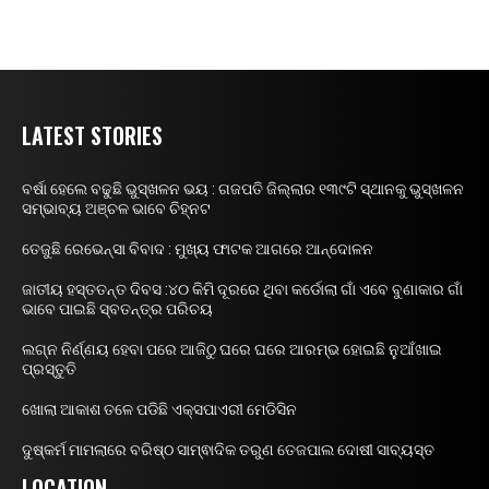
LATEST STORIES
ବର୍ଷା ହେଲେ ବଢୁଛି ଭୁସ୍ଖଳନ ଭୟ : ଗଜପତି ଜିଲ୍ଲାର ୧୩୯ଟି ସ୍ଥାନକୁ ଭୁସ୍ଖଳନ
ସମ୍ଭାବ୍ୟ ଅଞ୍ଚଳ ଭାବେ ଚିହ୍ନଟ
ତେଜୁଛି ରେଭେନ୍ସା ବିବାଦ : ମୁଖ୍ୟ ଫାଟକ ଆଗରେ ଆନ୍ଦୋଳନ
ଜାତୀୟ ହସ୍ତତନ୍ତ ଦିବସ :୪୦ କିମି ଦୂରରେ ଥିବା କର୍ଡୋଲା ଗାଁ ଏବେ ବୁଣାକାର ଗାଁ
ଭାବେ ପାଇଛି ସ୍ବତନ୍ତ୍ର ପରିଚୟ
ଲଗ୍ନ ନିର୍ଣ୍ଣୟ ହେବା ପରେ ଆଜିଠୁ ଘରେ ଘରେ ଆରମ୍ଭ ହୋଇଛି ନୁଆଁଖାଇ
ପ୍ରସ୍ତୁତି
ଖୋଲା ଆକାଶ ତଳେ ପଡିଛି ଏକ୍ସପାଏରୀ ମେଡିସିନ
ଦୁଷ୍କର୍ମ ମାମଲାରେ ବରିଷ୍ଠ ସାମ୍ଵାଦିକ ତରୁଣ ତେଜପାଲ ଦୋଷୀ ସାବ୍ୟସ୍ତ
LOCATION