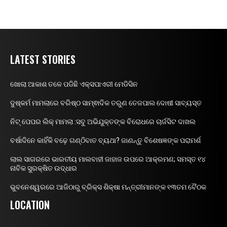
LATEST STORIES
ଖୋଲା ଆକାଶ ତଳେ ପଡିଛି ଏକ୍ସପାଏରୀ ମେଡିସିନ
ଦୁଷ୍କର୍ମ ମାମଲାରେ ବରିଷ୍ଠ ସାମ୍ଵାଦିକ ତରୁଣ ତେଜପାଲ ଦୋଷୀ ସାବ୍ୟସ୍ତ
ନିଟ୍ ପେପର ଲିକ୍ ମାମଲା :ସବୁ ଅଭିଯୁକ୍ତଙ୍କ ବିରୋଧରେ ଚାର୍ଜସିଟ ଦାଖଲ
ବର୍ଷାଦିନେ କାହିଁକି ବଢ଼େ ଗଣ୍ଠିବାତ ବ୍ୟଥା? ଜାଣନ୍ତୁ ବିଶେଷଜ୍ଞଙ୍କ ପରାମର୍ଶ
ଲାଲ ସାଗରରେ ଭାରତୀୟ ମାଲବାହୀ ଜାହାଜ ଉପରେ ଆକ୍ରମଣ; ସମସ୍ତ ୧୪
ନାବିକ ସୁରକ୍ଷିତ ଉଦ୍ଧାର
ଭୁବନେଶ୍ୱରରେ ଆଜିଠାରୁ ବ୍ରିକ୍ସ ଶିକ୍ଷା ମନ୍ତ୍ରୀମାନଙ୍କ ୧୩ତମ ବୈଠକ
LOCATION