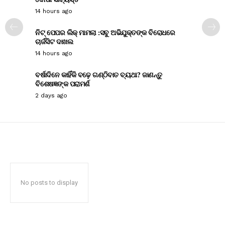
14 hours ago
ନିଟ୍ ପେପର ଲିକ୍ ମାମଲା :ସବୁ ଅଭିଯୁକ୍ତଙ୍କ ବିରୋଧରେ
ଚାର୍ଜସିଟ ଦାଖଲ
14 hours ago
ବର୍ଷାଦିନେ କାହିଁକି ବଢ଼େ ଗଣ୍ଠିବାତ ବ୍ୟଥା? ଜାଣନ୍ତୁ
ବିଶେଷଜ୍ଞଙ୍କ ପରାମର୍ଶ
2 days ago
No posts to display