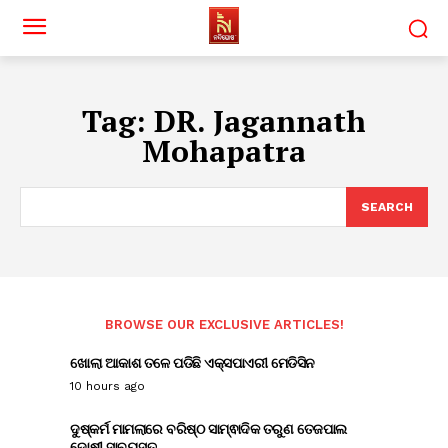
Tag:
DR. Jagannath
Mohapatra
SEARCH
BROWSE OUR EXCLUSIVE ARTICLES!
ଖୋଲା ଆକାଶ ତଳେ ପଡିଛି ଏକ୍ସପାଏରୀ ମେଡିସିନ
10 hours ago
ଦୁଷ୍କର୍ମ ମାମଲାରେ ବରିଷ୍ଠ ସାମ୍ଵାଦିକ ତରୁଣ ତେଜପାଲ
ଦୋଷୀ ସାବ୍ୟସ୍ତ