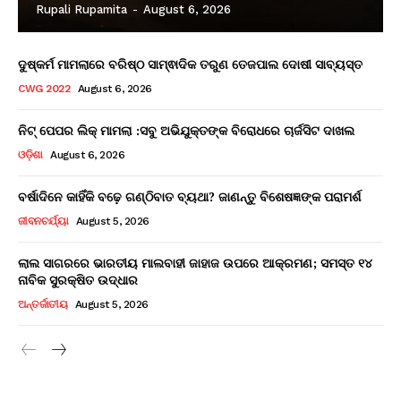
Rupali Rupamita
-
August 6, 2026
ଦୁଷ୍କର୍ମ ମାମଲାରେ ବରିଷ୍ଠ ସାମ୍ଵାଦିକ ତରୁଣ ତେଜପାଲ ଦୋଷୀ ସାବ୍ୟସ୍ତ
CWG 2022
August 6, 2026
ନିଟ୍ ପେପର ଲିକ୍ ମାମଲା :ସବୁ ଅଭିଯୁକ୍ତଙ୍କ ବିରୋଧରେ ଚାର୍ଜସିଟ ଦାଖଲ
ଓଡ଼ିଶା
August 6, 2026
ବର୍ଷାଦିନେ କାହିଁକି ବଢ଼େ ଗଣ୍ଠିବାତ ବ୍ୟଥା? ଜାଣନ୍ତୁ ବିଶେଷଜ୍ଞଙ୍କ ପରାମର୍ଶ
ଜୀବନଚର୍ଯ୍ୟା
August 5, 2026
ଲାଲ ସାଗରରେ ଭାରତୀୟ ମାଲବାହୀ ଜାହାଜ ଉପରେ ଆକ୍ରମଣ; ସମସ୍ତ ୧୪
ନାବିକ ସୁରକ୍ଷିତ ଉଦ୍ଧାର
ଅନ୍ତର୍ଜାତୀୟ
August 5, 2026