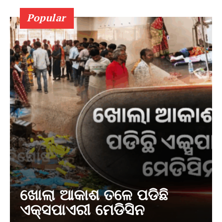
Popular
ଖୋଲା ଆକାଶ ତଳେ ପଡିଛି
ଏକ୍ସପାଏରୀ ମେଡିସିନ