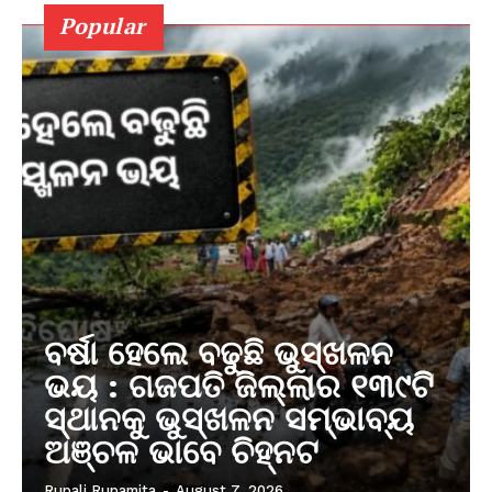
Popular
ବର୍ଷା ହେଲେ ବଢୁଛି ଭୁସ୍ଖଳନ
ଭୟ : ଗଜପତି ଜିଲ୍ଲାର ୧୩୯ଟି
ସ୍ଥାନକୁ ଭୁସ୍ଖଳନ ସମ୍ଭାବ୍ୟ
ଅଞ୍ଚଳ ଭାବେ ଚିହ୍ନଟ
Rupali Rupamita
-
August 7, 2026