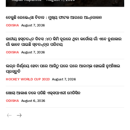
ତେଜୁଛି ରେଭେନ୍ସା ବିବାଦ : ମୁଖ୍ୟ ଫାଟକ ଆଗରେ ଆନ୍ଦୋଳନ
ODISHA
August 7, 2026
ଜାତୀୟ ହସ୍ତତନ୍ତ ଦିବସ :୪୦ କିମି ଦୂରରେ ଥିବା କର୍ଡୋଲା ଗାଁ ଏବେ ବୁଣାକାର
ଗାଁ ଭାବେ ପାଇଛି ସ୍ବତନ୍ତ୍ର ପରିଚୟ
ODISHA
August 7, 2026
ଲଗ୍ନ ନିର୍ଣ୍ଣୟ ହେବା ପରେ ଆଜିଠୁ ଘରେ ଘରେ ଆରମ୍ଭ ହୋଇଛି ନୁଆଁଖାଇ
ପ୍ରସ୍ତୁତି
HOCKEY WORLD CUP 2023
August 7, 2026
ଖୋଲା ଆକାଶ ତଳେ ପଡିଛି ଏକ୍ସପାଏରୀ ମେଡିସିନ
ODISHA
August 6, 2026