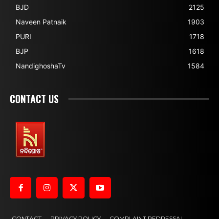
BJD
2125
Naveen Patnaik
1903
PURI
1718
BJP
1618
NandighoshaTv
1584
CONTACT US
CONTACT
PRIVACY POLICY
COMPLAINT REDRESSAL