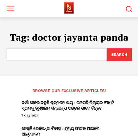
Tag:
doctor jayanta panda
SEARCH
BROWSE OUR EXCLUSIVE ARTICLES!
ବର୍ଷା ହେଲେ ବଢୁଛି ଭୁସ୍ଖଳନ ଭୟ : ଗଜପତି ଜିଲ୍ଲାର ୧୩୯ଟି
ସ୍ଥାନକୁ ଭୁସ୍ଖଳନ ସମ୍ଭାବ୍ୟ ଅଞ୍ଚଳ ଭାବେ ଚିହ୍ନଟ
1 day ago
ତେଜୁଛି ରେଭେନ୍ସା ବିବାଦ : ମୁଖ୍ୟ ଫାଟକ ଆଗରେ
ଆନ୍ଦୋଳନ