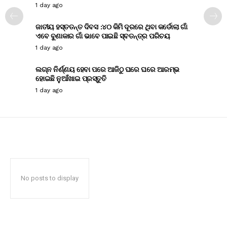
1 day ago
ଜାତୀୟ ହସ୍ତତନ୍ତ ଦିବସ :୪୦ କିମି ଦୂରରେ ଥିବା କର୍ଡୋଲା ଗାଁ
ଏବେ ବୁଣାକାର ଗାଁ ଭାବେ ପାଇଛି ସ୍ବତନ୍ତ୍ର ପରିଚୟ
1 day ago
ଲଗ୍ନ ନିର୍ଣ୍ଣୟ ହେବା ପରେ ଆଜିଠୁ ଘରେ ଘରେ ଆରମ୍ଭ
ହୋଇଛି ନୁଆଁଖାଇ ପ୍ରସ୍ତୁତି
1 day ago
No posts to display