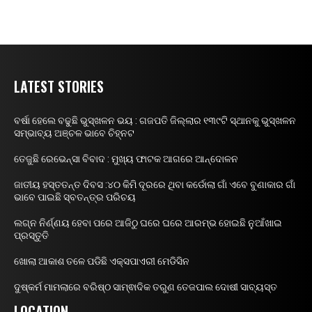
LATEST STORIES
ବର୍ଷା ହେଲେ ବଢୁଛି ଭୁସ୍ଖଳନ ଭୟ : ଗଜପତି ଜିଲ୍ଲାର ୧୩୯ଟି ସ୍ଥାନକୁ ଭୁସ୍ଖଳନ
ସମ୍ଭାବ୍ୟ ଅଞ୍ଚଳ ଭାବେ ଚିହ୍ନଟ
ତେଜୁଛି ରେଭେନ୍ସା ବିବାଦ : ମୁଖ୍ୟ ଫାଟକ ଆଗରେ ଆନ୍ଦୋଳନ
ଜାତୀୟ ହସ୍ତତନ୍ତ ଦିବସ :୪୦ କିମି ଦୂରରେ ଥିବା କର୍ଡୋଲା ଗାଁ ଏବେ ବୁଣାକାର ଗାଁ
ଭାବେ ପାଇଛି ସ୍ବତନ୍ତ୍ର ପରିଚୟ
ଲଗ୍ନ ନିର୍ଣ୍ଣୟ ହେବା ପରେ ଆଜିଠୁ ଘରେ ଘରେ ଆରମ୍ଭ ହୋଇଛି ନୁଆଁଖାଇ
ପ୍ରସ୍ତୁତି
ଖୋଲା ଆକାଶ ତଳେ ପଡିଛି ଏକ୍ସପାଏରୀ ମେଡିସିନ
ଦୁଷ୍କର୍ମ ମାମଲାରେ ବରିଷ୍ଠ ସାମ୍ଵାଦିକ ତରୁଣ ତେଜପାଲ ଦୋଷୀ ସାବ୍ୟସ୍ତ
LOCATION