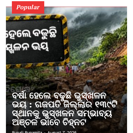
Popular
ବର୍ଷା ହେଲେ ବଢୁଛି ଭୁସ୍ଖଳନ
ଭୟ : ଗଜପତି ଜିଲ୍ଲାର ୧୩୯ଟି
ସ୍ଥାନକୁ ଭୁସ୍ଖଳନ ସମ୍ଭାବ୍ୟ
ଅଞ୍ଚଳ ଭାବେ ଚିହ୍ନଟ
Rupali Rupamita
-
August 7, 2026