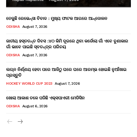
ତେଜୁଛି ରେଭେନ୍ସା ବିବାଦ : ମୁଖ୍ୟ ଫାଟକ ଆଗରେ ଆନ୍ଦୋଳନ
ODISHA
August 7, 2026
ଜାତୀୟ ହସ୍ତତନ୍ତ ଦିବସ :୪୦ କିମି ଦୂରରେ ଥିବା କର୍ଡୋଲା ଗାଁ ଏବେ ବୁଣାକାର
ଗାଁ ଭାବେ ପାଇଛି ସ୍ବତନ୍ତ୍ର ପରିଚୟ
ODISHA
August 7, 2026
ଲଗ୍ନ ନିର୍ଣ୍ଣୟ ହେବା ପରେ ଆଜିଠୁ ଘରେ ଘରେ ଆରମ୍ଭ ହୋଇଛି ନୁଆଁଖାଇ
ପ୍ରସ୍ତୁତି
HOCKEY WORLD CUP 2023
August 7, 2026
ଖୋଲା ଆକାଶ ତଳେ ପଡିଛି ଏକ୍ସପାଏରୀ ମେଡିସିନ
ODISHA
August 6, 2026