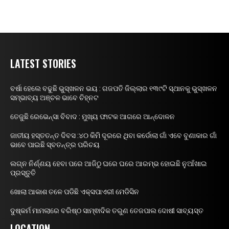
LATEST STORIES
ବର୍ଷା ହେଲେ ବଢୁଛି ଭୁସ୍ଖଳନ ଭୟ : ଗଜପତି ଜିଲ୍ଲାର ୧୩୯ଟି ସ୍ଥାନକୁ ଭୁସ୍ଖଳନ
ସମ୍ଭାବ୍ୟ ଅଞ୍ଚଳ ଭାବେ ଚିହ୍ନଟ
ତେଜୁଛି ରେଭେନ୍ସା ବିବାଦ : ମୁଖ୍ୟ ଫାଟକ ଆଗରେ ଆନ୍ଦୋଳନ
ଜାତୀୟ ହସ୍ତତନ୍ତ ଦିବସ :୪୦ କିମି ଦୂରରେ ଥିବା କର୍ଡୋଲା ଗାଁ ଏବେ ବୁଣାକାର ଗାଁ
ଭାବେ ପାଇଛି ସ୍ବତନ୍ତ୍ର ପରିଚୟ
ଲଗ୍ନ ନିର୍ଣ୍ଣୟ ହେବା ପରେ ଆଜିଠୁ ଘରେ ଘରେ ଆରମ୍ଭ ହୋଇଛି ନୁଆଁଖାଇ
ପ୍ରସ୍ତୁତି
ଖୋଲା ଆକାଶ ତଳେ ପଡିଛି ଏକ୍ସପାଏରୀ ମେଡିସିନ
ଦୁଷ୍କର୍ମ ମାମଲାରେ ବରିଷ୍ଠ ସାମ୍ଵାଦିକ ତରୁଣ ତେଜପାଲ ଦୋଷୀ ସାବ୍ୟସ୍ତ
LOCATION