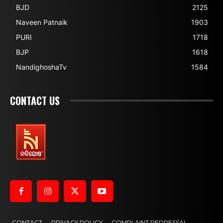
BJD
2125
Naveen Patnaik
1903
PURI
1718
BJP
1618
NandighoshaTv
1584
CONTACT US
CONTACT
PRIVACY POLICY
COMPLAINT REDRESSAL