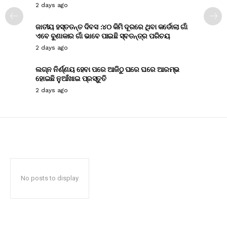
2 days ago
ଜାତୀୟ ହସ୍ତତନ୍ତ ଦିବସ :୪୦ କିମି ଦୂରରେ ଥିବା କର୍ଡୋଲା ଗାଁ
ଏବେ ବୁଣାକାର ଗାଁ ଭାବେ ପାଇଛି ସ୍ବତନ୍ତ୍ର ପରିଚୟ
2 days ago
ଲଗ୍ନ ନିର୍ଣ୍ଣୟ ହେବା ପରେ ଆଜିଠୁ ଘରେ ଘରେ ଆରମ୍ଭ
ହୋଇଛି ନୁଆଁଖାଇ ପ୍ରସ୍ତୁତି
2 days ago
No posts to display