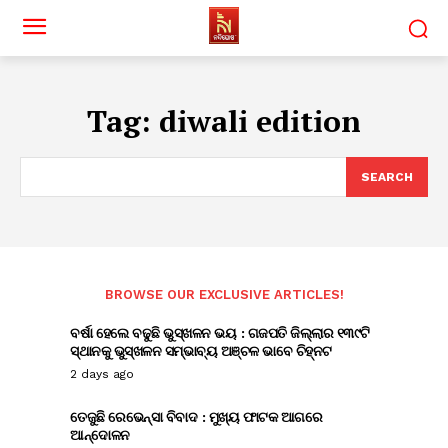
Tag:
diwali edition
SEARCH
BROWSE OUR EXCLUSIVE ARTICLES!
ବର୍ଷା ହେଲେ ବଢୁଛି ଭୁସ୍ଖଳନ ଭୟ : ଗଜପତି ଜିଲ୍ଲାର ୧୩୯ଟି
ସ୍ଥାନକୁ ଭୁସ୍ଖଳନ ସମ୍ଭାବ୍ୟ ଅଞ୍ଚଳ ଭାବେ ଚିହ୍ନଟ
2 days ago
ତେଜୁଛି ରେଭେନ୍ସା ବିବାଦ : ମୁଖ୍ୟ ଫାଟକ ଆଗରେ
ଆନ୍ଦୋଳନ