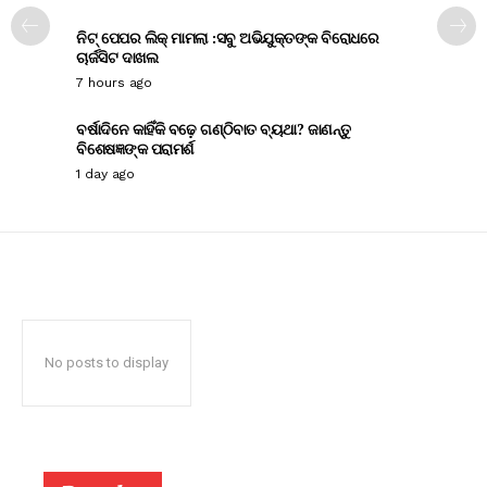
ନିଟ୍ ପେପର ଲିକ୍ ମାମଲା :ସବୁ ଅଭିଯୁକ୍ତଙ୍କ ବିରୋଧରେ
ଚାର୍ଜସିଟ ଦାଖଲ
7 hours ago
ବର୍ଷାଦିନେ କାହିଁକି ବଢ଼େ ଗଣ୍ଠିବାତ ବ୍ୟଥା? ଜାଣନ୍ତୁ
ବିଶେଷଜ୍ଞଙ୍କ ପରାମର୍ଶ
1 day ago
No posts to display