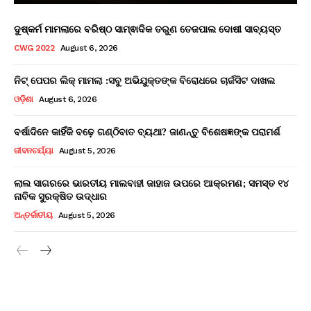
ଦୁଷ୍କର୍ମ ମାମଲାରେ ବରିଷ୍ଠ ସାମ୍ଵାଦିକ ତରୁଣ ତେଜପାଲ ଦୋଷୀ ସାବ୍ୟସ୍ତ
CWG 2022
August 6, 2026
ନିଟ୍ ପେପର ଲିକ୍ ମାମଲା :ସବୁ ଅଭିଯୁକ୍ତଙ୍କ ବିରୋଧରେ ଚାର୍ଜସିଟ ଦାଖଲ
ଓଡ଼ିଶା
August 6, 2026
ବର୍ଷାଦିନେ କାହିଁକି ବଢ଼େ ଗଣ୍ଠିବାତ ବ୍ୟଥା? ଜାଣନ୍ତୁ ବିଶେଷଜ୍ଞଙ୍କ ପରାମର୍ଶ
ଜୀବନଚର୍ଯ୍ୟା
August 5, 2026
ଲାଲ ସାଗରରେ ଭାରତୀୟ ମାଲବାହୀ ଜାହାଜ ଉପରେ ଆକ୍ରମଣ; ସମସ୍ତ ୧୪
ନାବିକ ସୁରକ୍ଷିତ ଉଦ୍ଧାର
ଅନ୍ତର୍ଜାତୀୟ
August 5, 2026