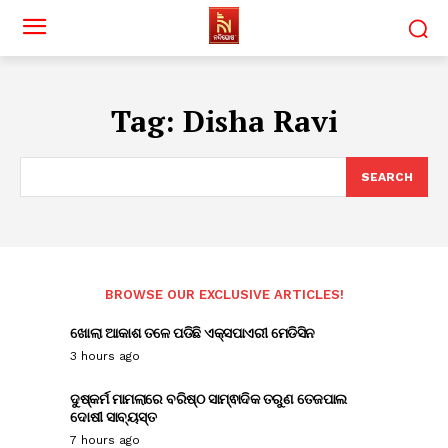
Tag:
Disha Ravi
SEARCH
BROWSE OUR EXCLUSIVE ARTICLES!
ଖୋଲା ଆକାଶ ତଳେ ପଡିଛି ଏକ୍ସପାଏରୀ ମେଡିସିନ
3 hours ago
ଦୁଷ୍କର୍ମ ମାମଲାରେ ବରିଷ୍ଠ ସାମ୍ଵାଦିକ ତରୁଣ ତେଜପାଲ
ଦୋଷୀ ସାବ୍ୟସ୍ତ
7 hours ago