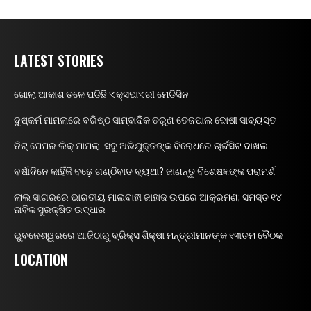
LATEST STORIES
ଖୋଲା ଆକାଶ ତଳେ ପଡିଛି ଏକ୍ସପାଏରୀ ମେଡିସିନ
ଦୁଷ୍କର୍ମ ମାମଲାରେ ବରିଷ୍ଠ ସାମ୍ଵାଦିକ ତରୁଣ ତେଜପାଲ ଦୋଷୀ ସାବ୍ୟସ୍ତ
ନିଟ୍ ପେପର ଲିକ୍ ମାମଲା :ସବୁ ଅଭିଯୁକ୍ତଙ୍କ ବିରୋଧରେ ଚାର୍ଜସିଟ ଦାଖଲ
ବର୍ଷାଦିନେ କାହିଁକି ବଢ଼େ ଗଣ୍ଠିବାତ ବ୍ୟଥା? ଜାଣନ୍ତୁ ବିଶେଷଜ୍ଞଙ୍କ ପରାମର୍ଶ
ଲାଲ ସାଗରରେ ଭାରତୀୟ ମାଲବାହୀ ଜାହାଜ ଉପରେ ଆକ୍ରମଣ; ସମସ୍ତ ୧୪
ନାବିକ ସୁରକ୍ଷିତ ଉଦ୍ଧାର
ଭୁବନେଶ୍ୱରରେ ଆଜିଠାରୁ ବ୍ରିକ୍ସ ଶିକ୍ଷା ମନ୍ତ୍ରୀମାନଙ୍କ ୧୩ତମ ବୈଠକ
LOCATION