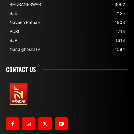
BHUBANESWAR
3062
BJD
2125
Naveen Patnaik
1903
PURI
1718
BJP
1618
NandighoshaTv
1584
CONTACT US