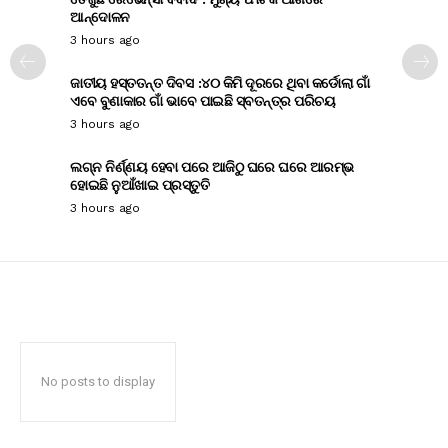
ଆନ୍ଦୋଳନ
3 hours ago
ଜାତୀୟ ହସ୍ତତନ୍ତ ଦିବସ :୪୦ କିମି ଦୂରରେ ଥିବା କର୍ଡୋଲା ଗାଁ
ଏବେ ବୁଣାକାର ଗାଁ ଭାବେ ପାଇଛି ସ୍ବତନ୍ତ୍ର ପରିଚୟ
3 hours ago
ଲଗ୍ନ ନିର୍ଣ୍ଣୟ ହେବା ପରେ ଆଜିଠୁ ଘରେ ଘରେ ଆରମ୍ଭ
ହୋଇଛି ନୁଆଁଖାଇ ପ୍ରସ୍ତୁତି
3 hours ago
No posts to display