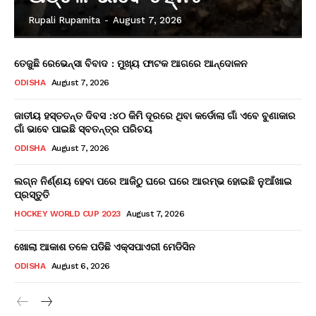
Rupali Rupamita
-
August 7, 2026
ତେଜୁଛି ରେଭେନ୍ସା ବିବାଦ : ମୁଖ୍ୟ ଫାଟକ ଆଗରେ ଆନ୍ଦୋଳନ
ODISHA
August 7, 2026
ଜାତୀୟ ହସ୍ତତନ୍ତ ଦିବସ :୪୦ କିମି ଦୂରରେ ଥିବା କର୍ଡୋଲା ଗାଁ ଏବେ ବୁଣାକାର
ଗାଁ ଭାବେ ପାଇଛି ସ୍ବତନ୍ତ୍ର ପରିଚୟ
ODISHA
August 7, 2026
ଲଗ୍ନ ନିର୍ଣ୍ଣୟ ହେବା ପରେ ଆଜିଠୁ ଘରେ ଘରେ ଆରମ୍ଭ ହୋଇଛି ନୁଆଁଖାଇ
ପ୍ରସ୍ତୁତି
HOCKEY WORLD CUP 2023
August 7, 2026
ଖୋଲା ଆକାଶ ତଳେ ପଡିଛି ଏକ୍ସପାଏରୀ ମେଡିସିନ
ODISHA
August 6, 2026