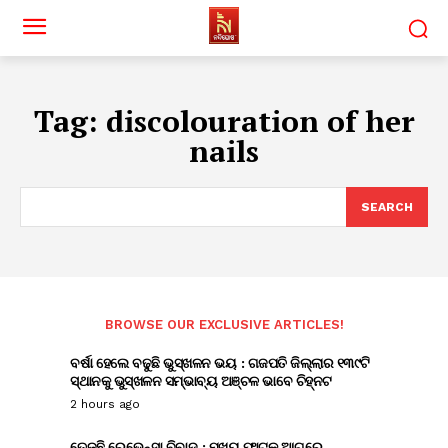
Tag:
discolouration of her
nails
SEARCH
BROWSE OUR EXCLUSIVE ARTICLES!
ବର୍ଷା ହେଲେ ବଢୁଛି ଭୁସ୍ଖଳନ ଭୟ : ଗଜପତି ଜିଲ୍ଲାର ୧୩୯ଟି
ସ୍ଥାନକୁ ଭୁସ୍ଖଳନ ସମ୍ଭାବ୍ୟ ଅଞ୍ଚଳ ଭାବେ ଚିହ୍ନଟ
2 hours ago
ତେଜୁଛି ରେଭେନ୍ସା ବିବାଦ : ମୁଖ୍ୟ ଫାଟକ ଆଗରେ