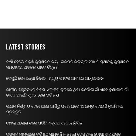
LATEST STORIES
ବର୍ଷା ହେଲେ ବଢୁଛି ଭୁସ୍ଖଳନ ଭୟ : ଗଜପତି ଜିଲ୍ଲାର ୧୩୯ଟି ସ୍ଥାନକୁ ଭୁସ୍ଖଳନ
ସମ୍ଭାବ୍ୟ ଅଞ୍ଚଳ ଭାବେ ଚିହ୍ନଟ
ତେଜୁଛି ରେଭେନ୍ସା ବିବାଦ : ମୁଖ୍ୟ ଫାଟକ ଆଗରେ ଆନ୍ଦୋଳନ
ଜାତୀୟ ହସ୍ତତନ୍ତ ଦିବସ :୪୦ କିମି ଦୂରରେ ଥିବା କର୍ଡୋଲା ଗାଁ ଏବେ ବୁଣାକାର ଗାଁ
ଭାବେ ପାଇଛି ସ୍ବତନ୍ତ୍ର ପରିଚୟ
ଲଗ୍ନ ନିର୍ଣ୍ଣୟ ହେବା ପରେ ଆଜିଠୁ ଘରେ ଘରେ ଆରମ୍ଭ ହୋଇଛି ନୁଆଁଖାଇ
ପ୍ରସ୍ତୁତି
ଖୋଲା ଆକାଶ ତଳେ ପଡିଛି ଏକ୍ସପାଏରୀ ମେଡିସିନ
ଦୁଷ୍କର୍ମ ମାମଲାରେ ବରିଷ୍ଠ ସାମ୍ଵାଦିକ ତରୁଣ ତେଜପାଲ ଦୋଷୀ ସାବ୍ୟସ୍ତ