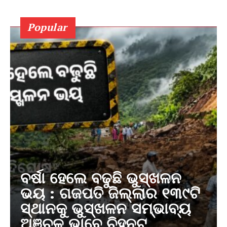
Popular
ବର୍ଷା ହେଲେ ବଢୁଛି ଭୁସ୍ଖଳନ
ଭୟ : ଗଜପତି ଜିଲ୍ଲାର ୧୩୯ଟି
ସ୍ଥାନକୁ ଭୁସ୍ଖଳନ ସମ୍ଭାବ୍ୟ
ଅଞ୍ଚଳ ଭାବେ ଚିହ୍ନଟ