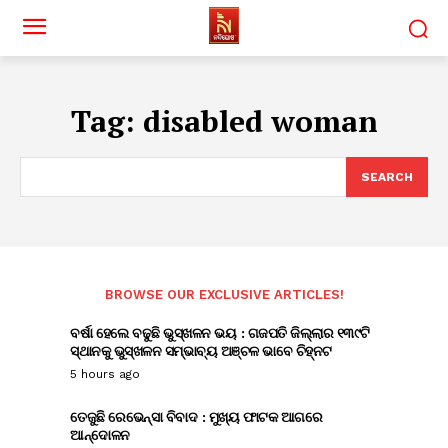
Tag:
disabled woman
SEARCH
BROWSE OUR EXCLUSIVE ARTICLES!
ବର୍ଷା ହେଲେ ବଢୁଛି ଭୁସ୍ଖଳନ ଭୟ : ଗଜପତି ଜିଲ୍ଲାର ୧୩୯ଟି
ସ୍ଥାନକୁ ଭୁସ୍ଖଳନ ସମ୍ଭାବ୍ୟ ଅଞ୍ଚଳ ଭାବେ ଚିହ୍ନଟ
5 hours ago
ତେଜୁଛି ରେଭେନ୍ସା ବିବାଦ : ମୁଖ୍ୟ ଫାଟକ ଆଗରେ
ଆନ୍ଦୋଳନ