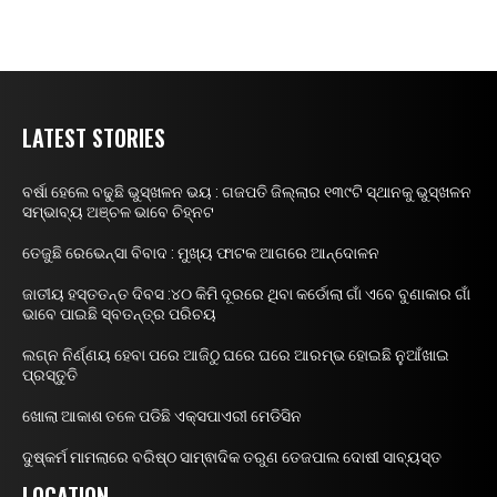
LATEST STORIES
ବର୍ଷା ହେଲେ ବଢୁଛି ଭୁସ୍ଖଳନ ଭୟ : ଗଜପତି ଜିଲ୍ଲାର ୧୩୯ଟି ସ୍ଥାନକୁ ଭୁସ୍ଖଳନ
ସମ୍ଭାବ୍ୟ ଅଞ୍ଚଳ ଭାବେ ଚିହ୍ନଟ
ତେଜୁଛି ରେଭେନ୍ସା ବିବାଦ : ମୁଖ୍ୟ ଫାଟକ ଆଗରେ ଆନ୍ଦୋଳନ
ଜାତୀୟ ହସ୍ତତନ୍ତ ଦିବସ :୪୦ କିମି ଦୂରରେ ଥିବା କର୍ଡୋଲା ଗାଁ ଏବେ ବୁଣାକାର ଗାଁ
ଭାବେ ପାଇଛି ସ୍ବତନ୍ତ୍ର ପରିଚୟ
ଲଗ୍ନ ନିର୍ଣ୍ଣୟ ହେବା ପରେ ଆଜିଠୁ ଘରେ ଘରେ ଆରମ୍ଭ ହୋଇଛି ନୁଆଁଖାଇ
ପ୍ରସ୍ତୁତି
ଖୋଲା ଆକାଶ ତଳେ ପଡିଛି ଏକ୍ସପାଏରୀ ମେଡିସିନ
ଦୁଷ୍କର୍ମ ମାମଲାରେ ବରିଷ୍ଠ ସାମ୍ଵାଦିକ ତରୁଣ ତେଜପାଲ ଦୋଷୀ ସାବ୍ୟସ୍ତ
LOCATION