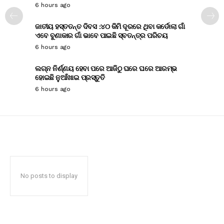
6 hours ago
ଜାତୀୟ ହସ୍ତତନ୍ତ ଦିବସ :୪୦ କିମି ଦୂରରେ ଥିବା କର୍ଡୋଲା ଗାଁ
ଏବେ ବୁଣାକାର ଗାଁ ଭାବେ ପାଇଛି ସ୍ବତନ୍ତ୍ର ପରିଚୟ
6 hours ago
ଲଗ୍ନ ନିର୍ଣ୍ଣୟ ହେବା ପରେ ଆଜିଠୁ ଘରେ ଘରେ ଆରମ୍ଭ
ହୋଇଛି ନୁଆଁଖାଇ ପ୍ରସ୍ତୁତି
6 hours ago
No posts to display