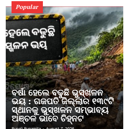
Popular
ବର୍ଷା ହେଲେ ବଢୁଛି ଭୁସ୍ଖଳନ
ଭୟ : ଗଜପତି ଜିଲ୍ଲାର ୧୩୯ଟି
ସ୍ଥାନକୁ ଭୁସ୍ଖଳନ ସମ୍ଭାବ୍ୟ
ଅଞ୍ଚଳ ଭାବେ ଚିହ୍ନଟ
Rupali Rupamita
-
August 7, 2026