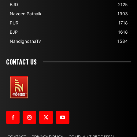
BJD
2125
Naveen Patnaik
1903
PURI
1718
BJP
1618
NandighoshaTv
1584
CONTACT US
CONTACT
PRIVACY POLICY
COMPLAINT REDRESSAL