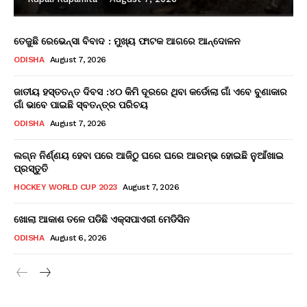
ତେଜୁଛି ରେଭେନ୍ସା ବିବାଦ : ମୁଖ୍ୟ ଫାଟକ ଆଗରେ ଆନ୍ଦୋଳନ
ODISHA
August 7, 2026
ଜାତୀୟ ହସ୍ତତନ୍ତ ଦିବସ :୪୦ କିମି ଦୂରରେ ଥିବା କର୍ଡୋଲା ଗାଁ ଏବେ ବୁଣାକାର
ଗାଁ ଭାବେ ପାଇଛି ସ୍ବତନ୍ତ୍ର ପରିଚୟ
ODISHA
August 7, 2026
ଲଗ୍ନ ନିର୍ଣ୍ଣୟ ହେବା ପରେ ଆଜିଠୁ ଘରେ ଘରେ ଆରମ୍ଭ ହୋଇଛି ନୁଆଁଖାଇ
ପ୍ରସ୍ତୁତି
HOCKEY WORLD CUP 2023
August 7, 2026
ଖୋଲା ଆକାଶ ତଳେ ପଡିଛି ଏକ୍ସପାଏରୀ ମେଡିସିନ
ODISHA
August 6, 2026