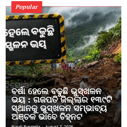
Popular
ବର୍ଷା ହେଲେ ବଢୁଛି ଭୁସ୍ଖଳନ
ଭୟ : ଗଜପତି ଜିଲ୍ଲାର ୧୩୯ଟି
ସ୍ଥାନକୁ ଭୁସ୍ଖଳନ ସମ୍ଭାବ୍ୟ
ଅଞ୍ଚଳ ଭାବେ ଚିହ୍ନଟ
Rupali Rupamita
-
August 7, 2026