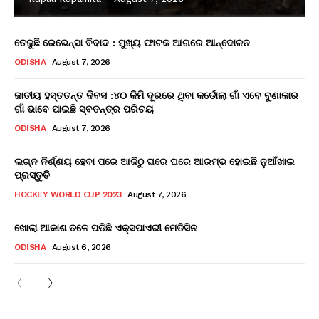
ତେଜୁଛି ରେଭେନ୍ସା ବିବାଦ : ମୁଖ୍ୟ ଫାଟକ ଆଗରେ ଆନ୍ଦୋଳନ
ODISHA
August 7, 2026
ଜାତୀୟ ହସ୍ତତନ୍ତ ଦିବସ :୪୦ କିମି ଦୂରରେ ଥିବା କର୍ଡୋଲା ଗାଁ ଏବେ ବୁଣାକାର
ଗାଁ ଭାବେ ପାଇଛି ସ୍ବତନ୍ତ୍ର ପରିଚୟ
ODISHA
August 7, 2026
ଲଗ୍ନ ନିର୍ଣ୍ଣୟ ହେବା ପରେ ଆଜିଠୁ ଘରେ ଘରେ ଆରମ୍ଭ ହୋଇଛି ନୁଆଁଖାଇ
ପ୍ରସ୍ତୁତି
HOCKEY WORLD CUP 2023
August 7, 2026
ଖୋଲା ଆକାଶ ତଳେ ପଡିଛି ଏକ୍ସପାଏରୀ ମେଡିସିନ
ODISHA
August 6, 2026