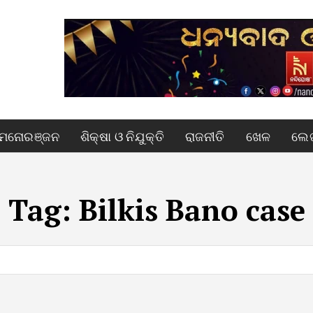
ମନୋରଞ୍ଜନ
ଶିକ୍ଷା ଓ ନିଯୁକ୍ତି
ରାଜନୀତି
ଖେଳ
ଲେଖ
Tag:
Bilkis Bano case