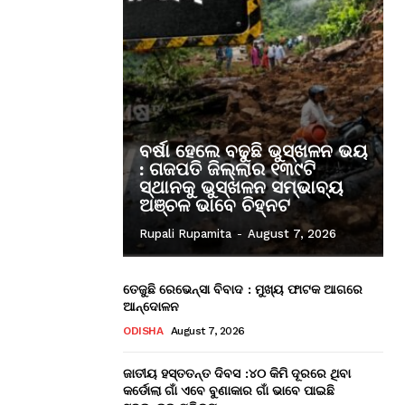
ବର୍ଷା ହେଲେ ବଢୁଛି ଭୁସ୍ଖଳନ ଭୟ
: ଗଜପତି ଜିଲ୍ଲାର ୧୩୯ଟି
ସ୍ଥାନକୁ ଭୁସ୍ଖଳନ ସମ୍ଭାବ୍ୟ
ଅଞ୍ଚଳ ଭାବେ ଚିହ୍ନଟ
Rupali Rupamita
-
August 7, 2026
ତେଜୁଛି ରେଭେନ୍ସା ବିବାଦ : ମୁଖ୍ୟ ଫାଟକ ଆଗରେ
ଆନ୍ଦୋଳନ
ODISHA
August 7, 2026
ଜାତୀୟ ହସ୍ତତନ୍ତ ଦିବସ :୪୦ କିମି ଦୂରରେ ଥିବା
କର୍ଡୋଲା ଗାଁ ଏବେ ବୁଣାକାର ଗାଁ ଭାବେ ପାଇଛି