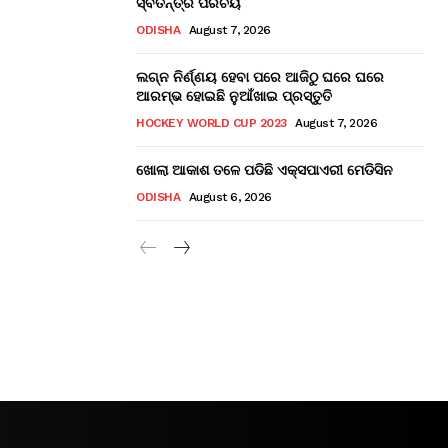
ସ୍ବତନ୍ତ୍ର ପରିଚୟ
ODISHA
August 7, 2026
ଲଗ୍ନ ନିର୍ଣ୍ଣୟ ହେବା ପରେ ଆଜିଠୁ ଘରେ ଘରେ
ଆରମ୍ଭ ହୋଇଛି ନୁଆଁଖାଇ ପ୍ରସ୍ତୁତି
HOCKEY WORLD CUP 2023
August 7, 2026
ଖୋଲା ଆକାଶ ତଳେ ପଡିଛି ଏକ୍ସପାଏରୀ ମେଡିସିନ
ODISHA
August 6, 2026