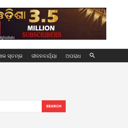
କ ସ୍ତମ୍ଭ
ଜୀବନଚର୍ଯ୍ୟା
ଅପରାଧ
SEARCH