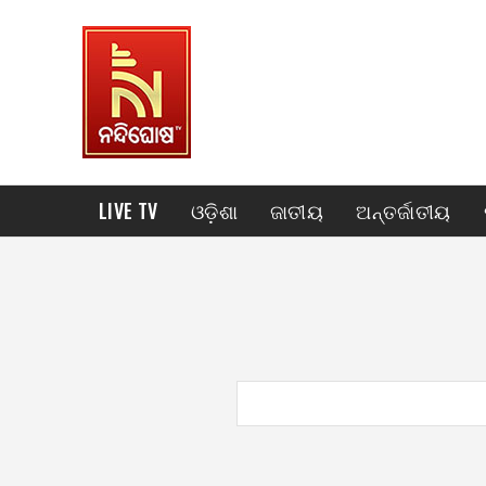
LIVE TV
ଓଡ଼ିଶା
ଜାତୀୟ
ଅନ୍ତର୍ଜାତୀୟ