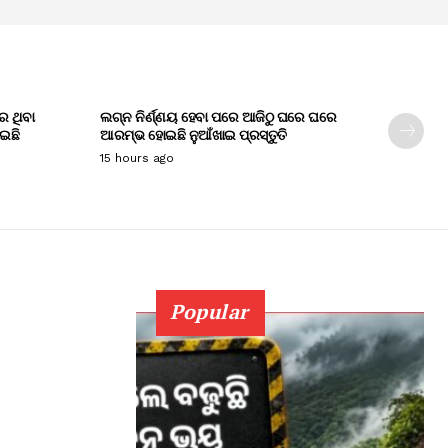
େ ଥିବା
ଲଗ୍ନ ନିର୍ଣ୍ଣୟ ହେବା ପରେ ଆଜିଠୁ ଘରେ ଘରେ
ାଇଛି
ଆରମ୍ଭ ହୋଇଛି ନୁଆଁଖାଇ ପ୍ରସ୍ତୁତି
15 hours ago
Popular