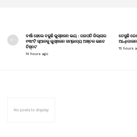
ବର୍ଷା ହେଲେ ବଢୁଛି ଭୁସ୍ଖଳନ ଭୟ : ଗଜପତି ଜିଲ୍ଲାର
ତେଜୁଛି ରେ
୧୩୯ଟି ସ୍ଥାନକୁ ଭୁସ୍ଖଳନ ସମ୍ଭାବ୍ୟ ଅଞ୍ଚଳ ଭାବେ
ଆନ୍ଦୋଳନ
ଚିହ୍ନଟ
15 hours 
14 hours ago
No posts to display