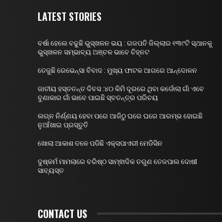
LATEST STORIES
ବର୍ଷା ହେଲେ ବଢୁଛି ଭୁସ୍ଖଳନ ଭୟ : ଗଜପତି ଜିଲ୍ଲାର ୧୩୯ଟି ସ୍ଥାନକୁ
ଭୁସ୍ଖଳନ ସମ୍ଭାବ୍ୟ ଅଞ୍ଚଳ ଭାବେ ଚିହ୍ନଟ
ତେଜୁଛି ରେଭେନ୍ସା ବିବାଦ : ମୁଖ୍ୟ ଫାଟକ ଆଗରେ ଆନ୍ଦୋଳନ
ଜାତୀୟ ହସ୍ତତନ୍ତ ଦିବସ :୪୦ କିମି ଦୂରରେ ଥିବା କର୍ଡୋଲା ଗାଁ ଏବେ
ବୁଣାକାର ଗାଁ ଭାବେ ପାଇଛି ସ୍ବତନ୍ତ୍ର ପରିଚୟ
ଲଗ୍ନ ନିର୍ଣ୍ଣୟ ହେବା ପରେ ଆଜିଠୁ ଘରେ ଘରେ ଆରମ୍ଭ ହୋଇଛି
ନୁଆଁଖାଇ ପ୍ରସ୍ତୁତି
ଖୋଲା ଆକାଶ ତଳେ ପଡିଛି ଏକ୍ସପାଏରୀ ମେଡିସିନ
ଦୁଷ୍କର୍ମ ମାମଲାରେ ବରିଷ୍ଠ ସାମ୍ଵାଦିକ ତରୁଣ ତେଜପାଲ ଦୋଷୀ
ସାବ୍ୟସ୍ତ
CONTACT US