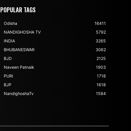
POPULAR TAGS
Odisha
16411
NANDIGHOSHA TV
5792
INDIA
3265
BHUBANESWAR
3062
BJD
2125
Naveen Patnaik
1903
PURI
1718
BJP
1618
NandighoshaTv
1584