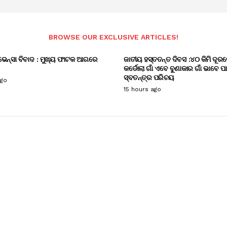
BROWSE OUR EXCLUSIVE ARTICLES!
ଭେନ୍ସା ବିବାଦ : ମୁଖ୍ୟ ଫାଟକ ଆଗରେ
ଜାତୀୟ ହସ୍ତତନ୍ତ ଦିବସ :୪୦ କିମି ଦୂରର
କର୍ଡୋଲା ଗାଁ ଏବେ ବୁଣାକାର ଗାଁ ଭାବେ ପ
ସ୍ବତନ୍ତ୍ର ପରିଚୟ
ago
15 hours ago