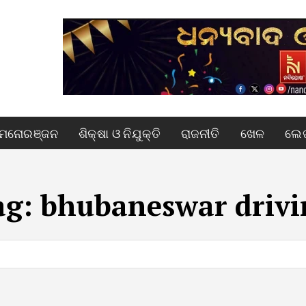
ମନୋରଞ୍ଜନ
ଶିକ୍ଷା ଓ ନିଯୁକ୍ତି
ରାଜନୀତି
ଖେଳ
ଲେଖ
ag:
bhubaneswar drivi