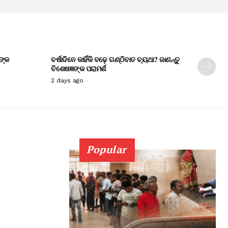
ଙ୍କ
ବର୍ଷାଦିନେ କାହିଁକି ବଢ଼େ ଗଣ୍ଠିବାତ ବ୍ୟଥା? ଜାଣନ୍ତୁ
ବିଶେଷଜ୍ଞଙ୍କ ପରାମର୍ଶ
2 days ago
Popular