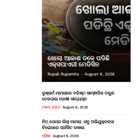
ଖୋଲା ଆକାଶ ତଳେ ପଡିଛି
ଏକ୍ସପାଏରୀ ମେଡିସିନ
Rupali Rupamita
-
August 6, 2026
ଦୁଷ୍କର୍ମ ମାମଲାରେ ବରିଷ୍ଠ ସାମ୍ଵାଦିକ ତରୁଣ
ତେଜପାଲ ଦୋଷୀ ସାବ୍ୟସ୍ତ
CWG 2022
August 6, 2026
ନିଟ୍ ପେପର ଲିକ୍ ମାମଲା :ସବୁ ଅଭିଯୁକ୍ତଙ୍କ
ବିରୋଧରେ ଚାର୍ଜସିଟ ଦାଖଲ
ଓଡ଼ିଶା
August 6, 2026