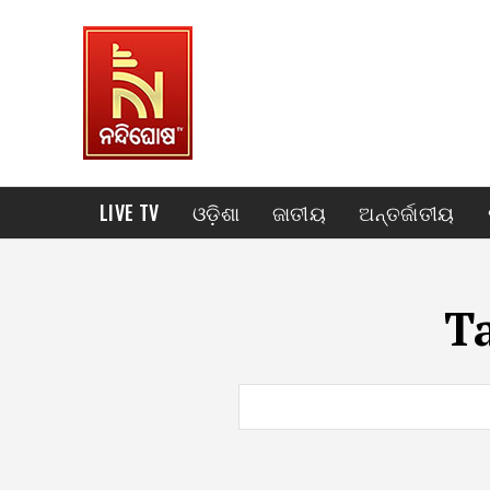
LIVE TV
ଓଡ଼ିଶା
ଜାତୀୟ
ଅନ୍ତର୍ଜାତୀୟ
T