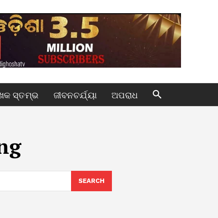
କ ସ୍ତମ୍ଭ
ଜୀବନଚର୍ଯ୍ୟା
ଅପରାଧ
ng
SEARCH