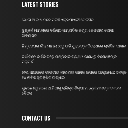
LATEST STORIES
ଖୋଲା ଆକାଶ ତଳେ ପଡିଛି ଏକ୍ସପାଏରୀ ମେଡିସିନ
ଦୁଷ୍କର୍ମ ମାମଲାରେ ବରିଷ୍ଠ ସାମ୍ଵାଦିକ ତରୁଣ ତେଜପାଲ ଦୋଷୀ
ସାବ୍ୟସ୍ତ
ନିଟ୍ ପେପର ଲିକ୍ ମାମଲା :ସବୁ ଅଭିଯୁକ୍ତଙ୍କ ବିରୋଧରେ ଚାର୍ଜସିଟ ଦାଖଲ
ବର୍ଷାଦିନେ କାହିଁକି ବଢ଼େ ଗଣ୍ଠିବାତ ବ୍ୟଥା? ଜାଣନ୍ତୁ ବିଶେଷଜ୍ଞଙ୍କ
ପରାମର୍ଶ
ଲାଲ ସାଗରରେ ଭାରତୀୟ ମାଲବାହୀ ଜାହାଜ ଉପରେ ଆକ୍ରମଣ; ସମସ୍ତ
୧୪ ନାବିକ ସୁରକ୍ଷିତ ଉଦ୍ଧାର
ଭୁବନେଶ୍ୱରରେ ଆଜିଠାରୁ ବ୍ରିକ୍ସ ଶିକ୍ଷା ମନ୍ତ୍ରୀମାନଙ୍କ ୧୩ତମ
ବୈଠକ
CONTACT US