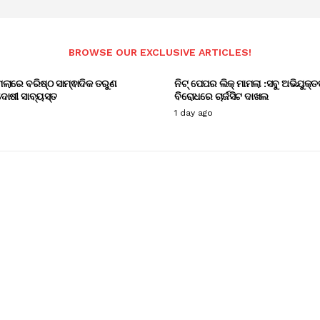
BROWSE OUR EXCLUSIVE ARTICLES!
ାମଲାରେ ବରିଷ୍ଠ ସାମ୍ଵାଦିକ ତରୁଣ
ନିଟ୍ ପେପର ଲିକ୍ ମାମଲା :ସବୁ ଅଭିଯୁକ୍ତ
ୋଷୀ ସାବ୍ୟସ୍ତ
ବିରୋଧରେ ଚାର୍ଜସିଟ ଦାଖଲ
1 day ago