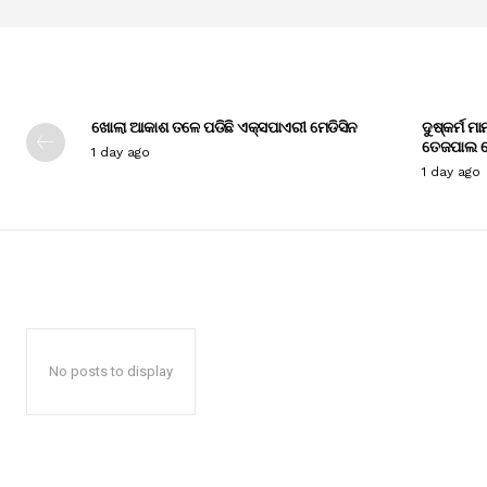
ଖୋଲା ଆକାଶ ତଳେ ପଡିଛି ଏକ୍ସପାଏରୀ ମେଡିସିନ
ଦୁଷ୍କର୍ମ ମ
ତେଜପାଲ ଦ
1 day ago
1 day ago
No posts to display