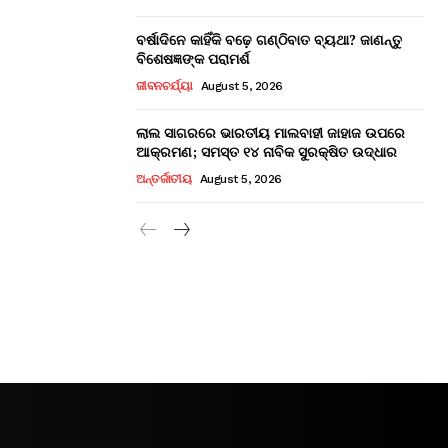
ବର୍ଷାଦିନେ କାହିଁକି ବଢ଼େ ଗଣ୍ଠିବାତ ବ୍ୟଥା? ଜାଣନ୍ତୁ
ବିଶେଷଜ୍ଞଙ୍କ ପରାମର୍ଶ
ଜୀବନଚର୍ଯ୍ୟା
August 5, 2026
ଲାଲ ସାଗରରେ ଭାରତୀୟ ମାଲବାହୀ ଜାହାଜ ଉପରେ
ଆକ୍ରମଣ; ସମସ୍ତ ୧୪ ନାବିକ ସୁରକ୍ଷିତ ଉଦ୍ଧାର
ଅନ୍ତର୍ଜାତୀୟ
August 5, 2026