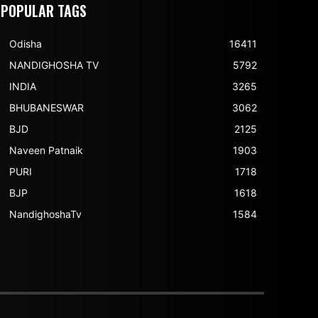
POPULAR TAGS
Odisha
16411
NANDIGHOSHA TV
5792
INDIA
3265
BHUBANESWAR
3062
BJD
2125
Naveen Patnaik
1903
PURI
1718
BJP
1618
NandighoshaTv
1584