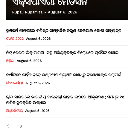
ଏକ୍ସପାଏରୀ ମେଡିସିନ
Rupali Rupamita
-
August 6, 2026
ଦୁଷ୍କର୍ମ ମାମଲାରେ ବରିଷ୍ଠ ସାମ୍ଵାଦିକ ତରୁଣ ତେଜପାଲ ଦୋଷୀ ସାବ୍ୟସ୍ତ
CWG 2022
August 6, 2026
ନିଟ୍ ପେପର ଲିକ୍ ମାମଲା :ସବୁ ଅଭିଯୁକ୍ତଙ୍କ ବିରୋଧରେ ଚାର୍ଜସିଟ ଦାଖଲ
ଓଡ଼ିଶା
August 6, 2026
ବର୍ଷାଦିନେ କାହିଁକି ବଢ଼େ ଗଣ୍ଠିବାତ ବ୍ୟଥା? ଜାଣନ୍ତୁ ବିଶେଷଜ୍ଞଙ୍କ ପରାମର୍ଶ
ଜୀବନଚର୍ଯ୍ୟା
August 5, 2026
ଲାଲ ସାଗରରେ ଭାରତୀୟ ମାଲବାହୀ ଜାହାଜ ଉପରେ ଆକ୍ରମଣ; ସମସ୍ତ ୧୪
ନାବିକ ସୁରକ୍ଷିତ ଉଦ୍ଧାର
ଅନ୍ତର୍ଜାତୀୟ
August 5, 2026