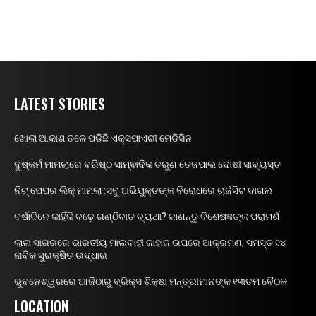
LATEST STORIES
ଖୋଲା ଆକାଶ ତଳେ ପଡିଛି ଏକ୍ସପାଏରୀ ମେଡିସିନ
ଦୁଷ୍କର୍ମ ମାମଲାରେ ବରିଷ୍ଠ ସାମ୍ଵାଦିକ ତରୁଣ ତେଜପାଲ ଦୋଷୀ ସାବ୍ୟସ୍ତ
ନିଟ୍ ପେପର ଲିକ୍ ମାମଲା :ସବୁ ଅଭିଯୁକ୍ତଙ୍କ ବିରୋଧରେ ଚାର୍ଜସିଟ ଦାଖଲ
ବର୍ଷାଦିନେ କାହିଁକି ବଢ଼େ ଗଣ୍ଠିବାତ ବ୍ୟଥା? ଜାଣନ୍ତୁ ବିଶେଷଜ୍ଞଙ୍କ ପରାମର୍ଶ
ଲାଲ ସାଗରରେ ଭାରତୀୟ ମାଲବାହୀ ଜାହାଜ ଉପରେ ଆକ୍ରମଣ; ସମସ୍ତ ୧୪
ନାବିକ ସୁରକ୍ଷିତ ଉଦ୍ଧାର
ଭୁବନେଶ୍ୱରରେ ଆଜିଠାରୁ ବ୍ରିକ୍ସ ଶିକ୍ଷା ମନ୍ତ୍ରୀମାନଙ୍କ ୧୩ତମ ବୈଠକ
LOCATION