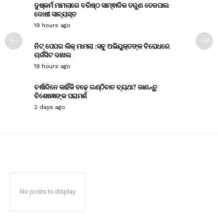
ଦୁଷ୍କର୍ମ ମାମଲାରେ ବରିଷ୍ଠ ସାମ୍ଵାଦିକ ତରୁଣ ତେଜପାଲ
ଦୋଷୀ ସାବ୍ୟସ୍ତ
19 hours ago
ନିଟ୍ ପେପର ଲିକ୍ ମାମଲା :ସବୁ ଅଭିଯୁକ୍ତଙ୍କ ବିରୋଧରେ
ଚାର୍ଜସିଟ ଦାଖଲ
19 hours ago
ବର୍ଷାଦିନେ କାହିଁକି ବଢ଼େ ଗଣ୍ଠିବାତ ବ୍ୟଥା? ଜାଣନ୍ତୁ
ବିଶେଷଜ୍ଞଙ୍କ ପରାମର୍ଶ
2 days ago
No posts to display