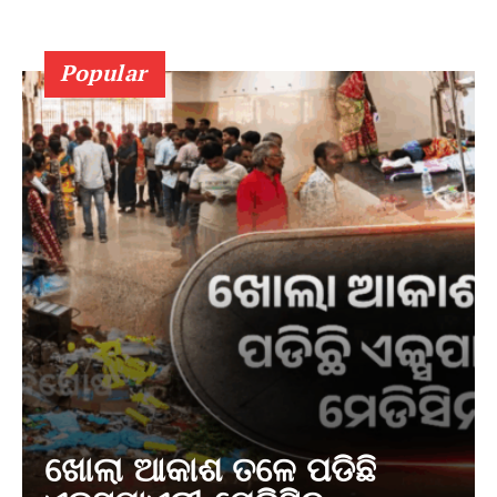
Popular
ଖୋଲା ଆକାଶ ତଳେ ପଡିଛି