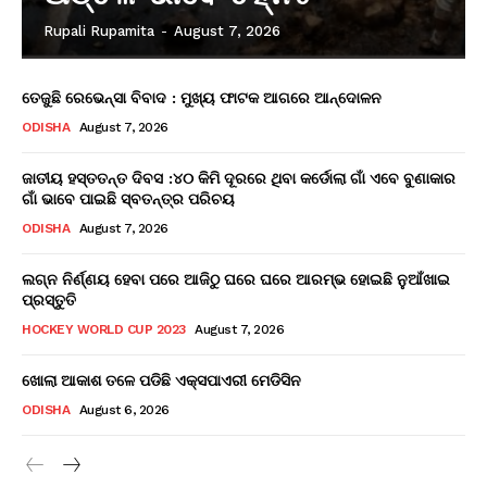
Rupali Rupamita
-
August 7, 2026
ତେଜୁଛି ରେଭେନ୍ସା ବିବାଦ : ମୁଖ୍ୟ ଫାଟକ ଆଗରେ ଆନ୍ଦୋଳନ
ODISHA
August 7, 2026
ଜାତୀୟ ହସ୍ତତନ୍ତ ଦିବସ :୪୦ କିମି ଦୂରରେ ଥିବା କର୍ଡୋଲା ଗାଁ ଏବେ ବୁଣାକାର
ଗାଁ ଭାବେ ପାଇଛି ସ୍ବତନ୍ତ୍ର ପରିଚୟ
ODISHA
August 7, 2026
ଲଗ୍ନ ନିର୍ଣ୍ଣୟ ହେବା ପରେ ଆଜିଠୁ ଘରେ ଘରେ ଆରମ୍ଭ ହୋଇଛି ନୁଆଁଖାଇ
ପ୍ରସ୍ତୁତି
HOCKEY WORLD CUP 2023
August 7, 2026
ଖୋଲା ଆକାଶ ତଳେ ପଡିଛି ଏକ୍ସପାଏରୀ ମେଡିସିନ
ODISHA
August 6, 2026