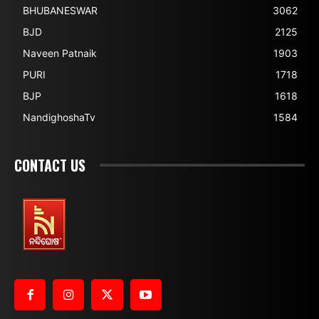
BHUBANESWAR
3062
BJD
2125
Naveen Patnaik
1903
PURI
1718
BJP
1618
NandighoshaTv
1584
CONTACT US