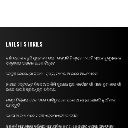
LATEST STORIES
ବର୍ଷା ହେଲେ ବଢୁଛି ଭୁସ୍ଖଳନ ଭୟ : ଗଜପତି ଜିଲ୍ଲାର ୧୩୯ଟି ସ୍ଥାନକୁ ଭୁସ୍ଖଳନ
ସମ୍ଭାବ୍ୟ ଅଞ୍ଚଳ ଭାବେ ଚିହ୍ନଟ
ତେଜୁଛି ରେଭେନ୍ସା ବିବାଦ : ମୁଖ୍ୟ ଫାଟକ ଆଗରେ ଆନ୍ଦୋଳନ
ଜାତୀୟ ହସ୍ତତନ୍ତ ଦିବସ :୪୦ କିମି ଦୂରରେ ଥିବା କର୍ଡୋଲା ଗାଁ ଏବେ ବୁଣାକାର ଗାଁ
ଭାବେ ପାଇଛି ସ୍ବତନ୍ତ୍ର ପରିଚୟ
ଲଗ୍ନ ନିର୍ଣ୍ଣୟ ହେବା ପରେ ଆଜିଠୁ ଘରେ ଘରେ ଆରମ୍ଭ ହୋଇଛି ନୁଆଁଖାଇ
ପ୍ରସ୍ତୁତି
ଖୋଲା ଆକାଶ ତଳେ ପଡିଛି ଏକ୍ସପାଏରୀ ମେଡିସିନ
ଦୁଷ୍କର୍ମ ମାମଲାରେ ବରିଷ୍ଠ ସାମ୍ଵାଦିକ ତରୁଣ ତେଜପାଲ ଦୋଷୀ ସାବ୍ୟସ୍ତ