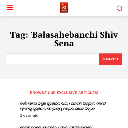
Tag:
'Balasahebanchi Shiv
Sena
SEARCH
BROWSE OUR EXCLUSIVE ARTICLES!
ବର୍ଷା ହେଲେ ବଢୁଛି ଭୁସ୍ଖଳନ ଭୟ : ଗଜପତି ଜିଲ୍ଲାର ୧୩୯ଟି
ସ୍ଥାନକୁ ଭୁସ୍ଖଳନ ସମ୍ଭାବ୍ୟ ଅଞ୍ଚଳ ଭାବେ ଚିହ୍ନଟ
2 days ago
ତେଜୁଛି ରେଭେନ୍ସା ବିବାଦ : ମୁଖ୍ୟ ଫାଟକ ଆଗରେ