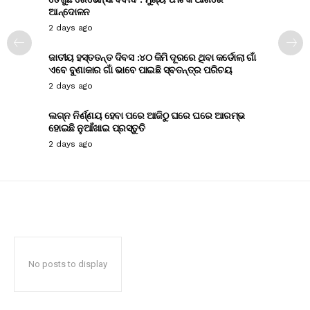
ଆନ୍ଦୋଳନ
2 days ago
ଜାତୀୟ ହସ୍ତତନ୍ତ ଦିବସ :୪୦ କିମି ଦୂରରେ ଥିବା କର୍ଡୋଲା ଗାଁ
ଏବେ ବୁଣାକାର ଗାଁ ଭାବେ ପାଇଛି ସ୍ବତନ୍ତ୍ର ପରିଚୟ
2 days ago
ଲଗ୍ନ ନିର୍ଣ୍ଣୟ ହେବା ପରେ ଆଜିଠୁ ଘରେ ଘରେ ଆରମ୍ଭ
ହୋଇଛି ନୁଆଁଖାଇ ପ୍ରସ୍ତୁତି
2 days ago
No posts to display