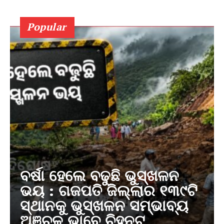
Popular
ବର୍ଷା ହେଲେ ବଢୁଛି ଭୁସ୍ଖଳନ
ଭୟ : ଗଜପତି ଜିଲ୍ଲାର ୧୩୯ଟି
ସ୍ଥାନକୁ ଭୁସ୍ଖଳନ ସମ୍ଭାବ୍ୟ
ଅଞ୍ଚଳ ଭାବେ ଚିହ୍ନଟ