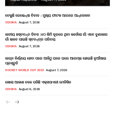
ତେଜୁଛି ରେଭେନ୍ସା ବିବାଦ : ମୁଖ୍ୟ ଫାଟକ ଆଗରେ ଆନ୍ଦୋଳନ
ODISHA
August 7, 2026
ଜାତୀୟ ହସ୍ତତନ୍ତ ଦିବସ :୪୦ କିମି ଦୂରରେ ଥିବା କର୍ଡୋଲା ଗାଁ ଏବେ ବୁଣାକାର
ଗାଁ ଭାବେ ପାଇଛି ସ୍ବତନ୍ତ୍ର ପରିଚୟ
ODISHA
August 7, 2026
ଲଗ୍ନ ନିର୍ଣ୍ଣୟ ହେବା ପରେ ଆଜିଠୁ ଘରେ ଘରେ ଆରମ୍ଭ ହୋଇଛି ନୁଆଁଖାଇ
ପ୍ରସ୍ତୁତି
HOCKEY WORLD CUP 2023
August 7, 2026
ଖୋଲା ଆକାଶ ତଳେ ପଡିଛି ଏକ୍ସପାଏରୀ ମେଡିସିନ
ODISHA
August 6, 2026