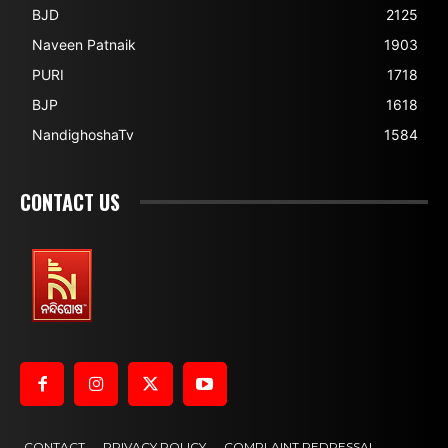
BJD
2125
Naveen Patnaik
1903
PURI
1718
BJP
1618
NandighoshaTv
1584
CONTACT US
CONTACT
PRIVACY POLICY
COMPLAINT REDRESSAL