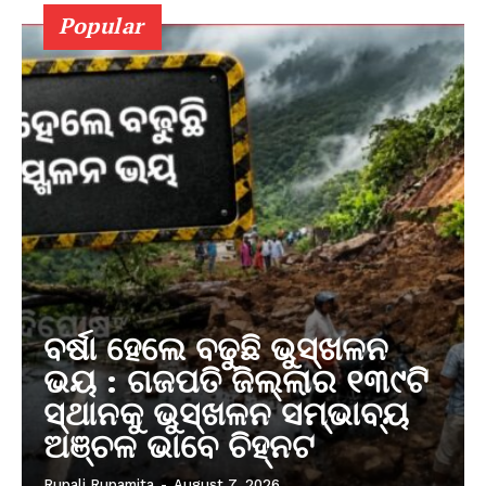
Popular
ବର୍ଷା ହେଲେ ବଢୁଛି ଭୁସ୍ଖଳନ
ଭୟ : ଗଜପତି ଜିଲ୍ଲାର ୧୩୯ଟି
ସ୍ଥାନକୁ ଭୁସ୍ଖଳନ ସମ୍ଭାବ୍ୟ
ଅଞ୍ଚଳ ଭାବେ ଚିହ୍ନଟ
Rupali Rupamita
-
August 7, 2026