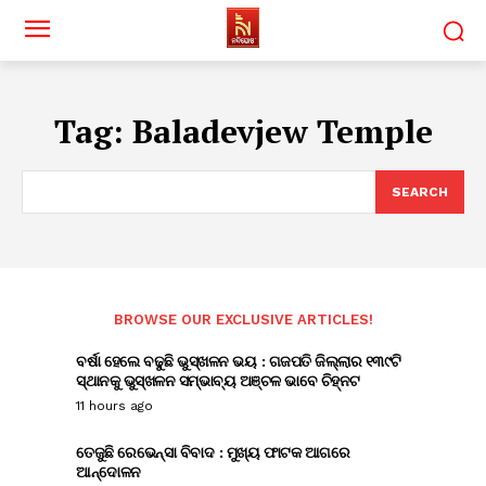
Tag:
Baladevjew Temple
SEARCH
BROWSE OUR EXCLUSIVE ARTICLES!
ବର୍ଷା ହେଲେ ବଢୁଛି ଭୁସ୍ଖଳନ ଭୟ : ଗଜପତି ଜିଲ୍ଲାର ୧୩୯ଟି
ସ୍ଥାନକୁ ଭୁସ୍ଖଳନ ସମ୍ଭାବ୍ୟ ଅଞ୍ଚଳ ଭାବେ ଚିହ୍ନଟ
11 hours ago
ତେଜୁଛି ରେଭେନ୍ସା ବିବାଦ : ମୁଖ୍ୟ ଫାଟକ ଆଗରେ
ଆନ୍ଦୋଳନ