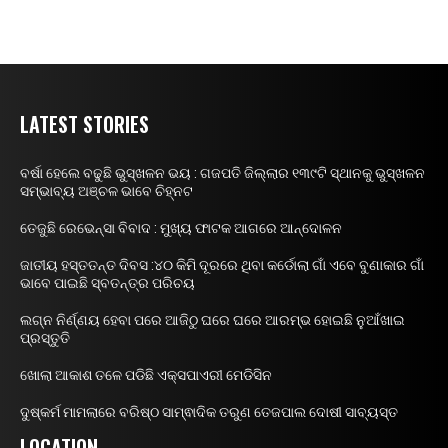
LATEST STORIES
ବର୍ଷା ହେଲେ ବଢୁଛି ଭୁସ୍ଖଳନ ଭୟ : ଗଜପତି ଜିଲ୍ଲାର ୧୩୯ଟି ସ୍ଥାନକୁ ଭୁସ୍ଖଳନ
ସମ୍ଭାବ୍ୟ ଅଞ୍ଚଳ ଭାବେ ଚିହ୍ନଟ
ତେଜୁଛି ରେଭେନ୍ସା ବିବାଦ : ମୁଖ୍ୟ ଫାଟକ ଆଗରେ ଆନ୍ଦୋଳନ
ଜାତୀୟ ହସ୍ତତନ୍ତ ଦିବସ :୪୦ କିମି ଦୂରରେ ଥିବା କର୍ଡୋଲା ଗାଁ ଏବେ ବୁଣାକାର ଗାଁ
ଭାବେ ପାଇଛି ସ୍ବତନ୍ତ୍ର ପରିଚୟ
ଲଗ୍ନ ନିର୍ଣ୍ଣୟ ହେବା ପରେ ଆଜିଠୁ ଘରେ ଘରେ ଆରମ୍ଭ ହୋଇଛି ନୁଆଁଖାଇ
ପ୍ରସ୍ତୁତି
ଖୋଲା ଆକାଶ ତଳେ ପଡିଛି ଏକ୍ସପାଏରୀ ମେଡିସିନ
ଦୁଷ୍କର୍ମ ମାମଲାରେ ବରିଷ୍ଠ ସାମ୍ଵାଦିକ ତରୁଣ ତେଜପାଲ ଦୋଷୀ ସାବ୍ୟସ୍ତ
LOCATION