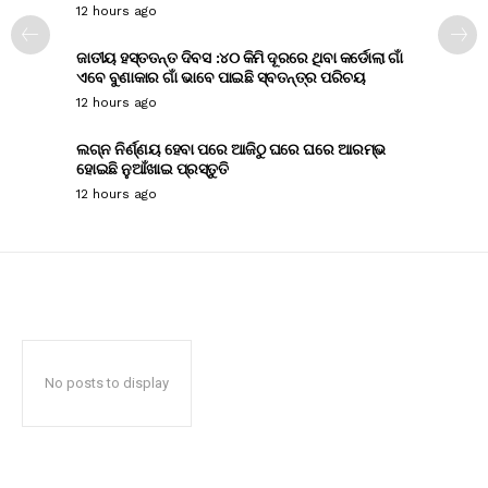
12 hours ago
ଜାତୀୟ ହସ୍ତତନ୍ତ ଦିବସ :୪୦ କିମି ଦୂରରେ ଥିବା କର୍ଡୋଲା ଗାଁ
ଏବେ ବୁଣାକାର ଗାଁ ଭାବେ ପାଇଛି ସ୍ବତନ୍ତ୍ର ପରିଚୟ
12 hours ago
ଲଗ୍ନ ନିର୍ଣ୍ଣୟ ହେବା ପରେ ଆଜିଠୁ ଘରେ ଘରେ ଆରମ୍ଭ
ହୋଇଛି ନୁଆଁଖାଇ ପ୍ରସ୍ତୁତି
12 hours ago
No posts to display