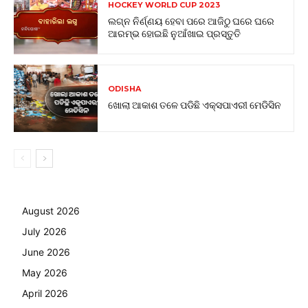
HOCKEY WORLD CUP 2023
ଲଗ୍ନ ନିର୍ଣ୍ଣୟ ହେବା ପରେ ଆଜିଠୁ ଘରେ ଘରେ
ଆରମ୍ଭ ହୋଇଛି ନୁଆଁଖାଇ ପ୍ରସ୍ତୁତି
ODISHA
ଖୋଲା ଆକାଶ ତଳେ ପଡିଛି ଏକ୍ସପାଏରୀ ମେଡିସିନ
August 2026
July 2026
June 2026
May 2026
April 2026