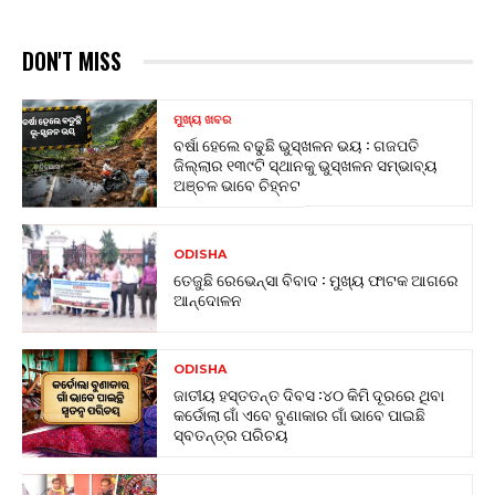
DON'T MISS
ମୁଖ୍ୟ ଖବର
ବର୍ଷା ହେଲେ ବଢୁଛି ଭୁସ୍ଖଳନ ଭୟ : ଗଜପତି
ଜିଲ୍ଲାର ୧୩୯ଟି ସ୍ଥାନକୁ ଭୁସ୍ଖଳନ ସମ୍ଭାବ୍ୟ
ଅଞ୍ଚଳ ଭାବେ ଚିହ୍ନଟ
ODISHA
ତେଜୁଛି ରେଭେନ୍ସା ବିବାଦ : ମୁଖ୍ୟ ଫାଟକ ଆଗରେ
ଆନ୍ଦୋଳନ
ODISHA
ଜାତୀୟ ହସ୍ତତନ୍ତ ଦିବସ :୪୦ କିମି ଦୂରରେ ଥିବା
କର୍ଡୋଲା ଗାଁ ଏବେ ବୁଣାକାର ଗାଁ ଭାବେ ପାଇଛି
ସ୍ବତନ୍ତ୍ର ପରିଚୟ