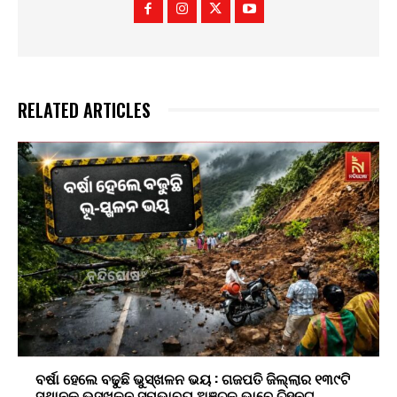
RELATED ARTICLES
ବର୍ଷା ହେଲେ ବଢୁଛି ଭୁସ୍ଖଳନ ଭୟ : ଗଜପତି ଜିଲ୍ଲାର ୧୩୯ଟି
ସ୍ଥାନକୁ ଭୁସ୍ଖଳନ ସମ୍ଭାବ୍ୟ ଅଞ୍ଚଳ ଭାବେ ଚିହ୍ନଟ