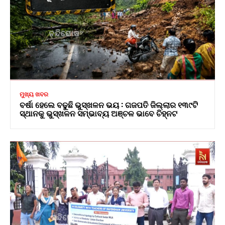
ମୁଖ୍ୟ ଖବର
ବର୍ଷା ହେଲେ ବଢୁଛି ଭୁସ୍ଖଳନ ଭୟ : ଗଜପତି ଜିଲ୍ଲାର ୧୩୯ଟି
ସ୍ଥାନକୁ ଭୁସ୍ଖଳନ ସମ୍ଭାବ୍ୟ ଅଞ୍ଚଳ ଭାବେ ଚିହ୍ନଟ