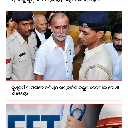
ଦୁଷ୍କର୍ମ ମାମଲାରେ ବରିଷ୍ଠ ସାମ୍ଵାଦିକ ତରୁଣ ତେଜପାଲ ଦୋଷୀ
ସାବ୍ୟସ୍ତ