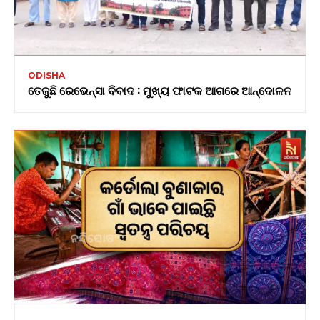
ODISHA
ତେଜୁଛି ରେଭେନ୍ସା ବିବାଦ : ମୁଖ୍ୟ ଫାଟକ ଆଗରେ ଆନ୍ଦୋଳନ