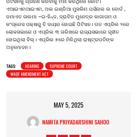
ପିଟିସନକୁ ଗ୍ରହଣ କରିବାକୁ ମନା କରିଥିଲେ କୋର୍ଟ।
ଏଆଇଏମଆଇଏମ, ଅଲ ଇଣ୍ଡିଆ ମୁସଲିମ ପର୍ସନାଲ ଲ ବୋର୍ଡ ,
ଜମାଏତ ଉଲମା –ଇ-ହିନ୍ଦ, ଦ୍ରାବିଡ ମୁନେତ୍ର କାଗାଗମ ଓ
କଂଗ୍ରେସ ପକ୍ଷରୁ ବି ଦାୟର ହୋଇଛି ପିଟିସନ। ଗତ ଏପ୍ରିଲ ୨ରେ
ଲୋକସଭାରେ ଓ ଏପ୍ରିଲ ୩ ତାରିଖରେ ରାଜ୍ୟସଭାରେ ଗୃହୀତ
ହୋଇଥିଲା ବିଲ୍। ଏପ୍ରିଲ ୫ରେ ମିଳିଥିଲା ରାଷ୍ଟ୍ରପତିଙ୍କ
ଅନୁମୋଦନ।
TAGS:
HEARING
SUPREME COURT
WAQF AMENDMENT ACT
MAY 5, 2025
NAMITA PRIYADARSHINI SAHOO