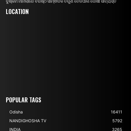
ଦୁଷ୍କର୍ମ ମାମଲାରେ ବରିଷ୍ଠ ସାମ୍ଵାଦିକ ତରୁଣ ତେଜପାଲ ଦୋଷୀ ସାବ୍ୟସ୍ତ
LOCATION
POPULAR TAGS
Odisha
16411
NANDIGHOSHA TV
5792
INDIA
3265