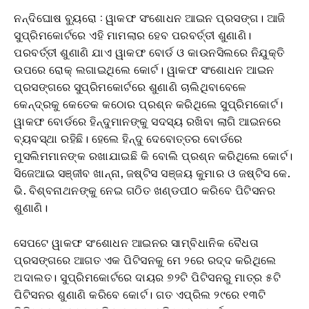
ନନ୍ଦିଘୋଷ ବ୍ୟୁରୋ : ୱାକଫ ସଂଶୋଧନ ଆଇନ ପ୍ରସଙ୍ଗ। ଆଜି
ସୁପ୍ରିମକୋର୍ଟରେ ଏହି ମାମଲାର ହେବ ପରବର୍ତ୍ତୀ ଶୁଣାଣି।
ପରବର୍ତ୍ତୀ ଶୁଣାଣି ଯାଏ ୱାକଫ ବୋର୍ଡ ଓ କାଉନସିଲରେ ନିଯୁକ୍ତି
ଉପରେ ରୋକ୍ ଲଗାଇଥିଲେ କୋର୍ଟ। ୱାକଫ ସଂଶୋଧନ ଆଇନ
ପ୍ରସଙ୍ଗରେ ସୁପ୍ରିମକୋର୍ଟରେ ଶୁଣାଣି ଚାଲିଥିବାବେଳେ
କେନ୍ଦ୍ରକୁ କେତେକ କଠୋର ପ୍ରଶ୍ନ କରିଥିଲେ ସୁପ୍ରିମକୋର୍ଟ।
ୱାକଫ ବୋର୍ଡରେ ହିନ୍ଦୁମାନଙ୍କୁ ସଦସ୍ୟ ରଖିବା ଲାଗି ଆଇନରେ
ବ୍ୟବସ୍ଥା ରହିଛି। ହେଲେ ହିନ୍ଦୁ ଦେବୋତ୍ତର ବୋର୍ଡରେ
ମୁସଲିମମାନଙ୍କ ରଖାଯାଇଛି କି ବୋଲି ପ୍ରଶ୍ନ କରିଥିଲେ କୋର୍ଟ।
ସିଜେଆଇ ସଞ୍ଜୀବ ଖାନ୍ନା, ଜଷ୍ଟିସ ସଞ୍ଜୟ କୁମାର ଓ ଜଷ୍ଟିସ କେ.
ଭି. ବିଶ୍ବନାଥନଙ୍କୁ ନେଇ ଗଠିତ ଖଣ୍ଡପୀଠ କରିବେ ପିଟିସନର
ଶୁଣାଣି।
ସେପଟେ ୱାକଫ ସଂଶୋଧନ ଆଇନର ସାମ୍ବିଧାନିକ ବୈଧତା
ପ୍ରସଙ୍ଗରେ ଆଗତ ଏକ ପିଟିସନକୁ ମେ ୨ରେ ରଦ୍ଦ କରିଥିଲେ
ଅଦାଲତ। ସୁପ୍ରିମକୋର୍ଟରେ ଦାୟର ୭୨ଟି ପିଟିସନରୁ ମାତ୍ର ୫ଟି
ପିଟିସନର ଶୁଣାଣି କରିବେ କୋର୍ଟ। ଗତ ଏପ୍ରିଲ ୨୯ରେ ୧୩ଟି