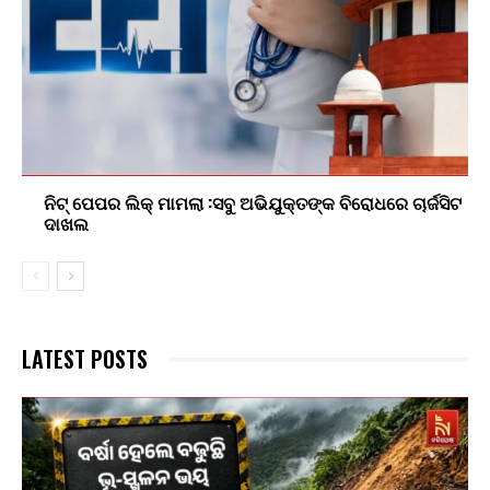
ନିଟ୍ ପେପର ଲିକ୍ ମାମଲା :ସବୁ ଅଭିଯୁକ୍ତଙ୍କ ବିରୋଧରେ ଚାର୍ଜସିଟ
ଦାଖଲ
LATEST POSTS