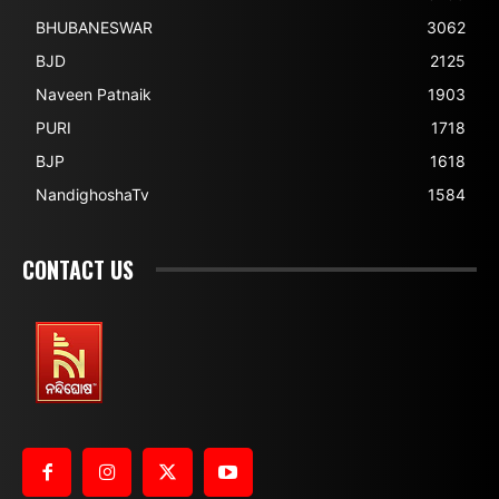
BHUBANESWAR
3062
BJD
2125
Naveen Patnaik
1903
PURI
1718
BJP
1618
NandighoshaTv
1584
CONTACT US