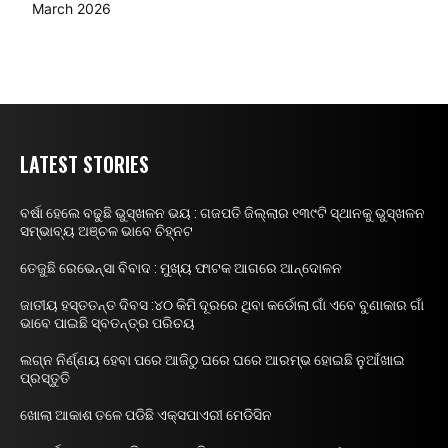
March 2026
LATEST STORIES
ବର୍ଷା ହେଲେ ବଢୁଛି ଭୁସ୍ଖଳନ ଭୟ : ଗଜପତି ଜିଲ୍ଲାର ୧୩୯ଟି ସ୍ଥାନକୁ ଭୁସ୍ଖଳନ
ସମ୍ଭାବ୍ୟ ଅଞ୍ଚଳ ଭାବେ ଚିହ୍ନଟ
ତେଜୁଛି ରେଭେନ୍ସା ବିବାଦ : ମୁଖ୍ୟ ଫାଟକ ଆଗରେ ଆନ୍ଦୋଳନ
ଜାତୀୟ ହସ୍ତତନ୍ତ ଦିବସ :୪୦ କିମି ଦୂରରେ ଥିବା କର୍ଡୋଲା ଗାଁ ଏବେ ବୁଣାକାର ଗାଁ
ଭାବେ ପାଇଛି ସ୍ବତନ୍ତ୍ର ପରିଚୟ
ଲଗ୍ନ ନିର୍ଣ୍ଣୟ ହେବା ପରେ ଆଜିଠୁ ଘରେ ଘରେ ଆରମ୍ଭ ହୋଇଛି ନୁଆଁଖାଇ
ପ୍ରସ୍ତୁତି
ଖୋଲା ଆକାଶ ତଳେ ପଡିଛି ଏକ୍ସପାଏରୀ ମେଡିସିନ