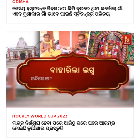
ODISHA
ଜାତୀୟ ହସ୍ତତନ୍ତ ଦିବସ :୪୦ କିମି ଦୂରରେ ଥିବା କର୍ଡୋଲା ଗାଁ
ଏବେ ବୁଣାକାର ଗାଁ ଭାବେ ପାଇଛି ସ୍ବତନ୍ତ୍ର ପରିଚୟ
HOCKEY WORLD CUP 2023
ଲଗ୍ନ ନିର୍ଣ୍ଣୟ ହେବା ପରେ ଆଜିଠୁ ଘରେ ଘରେ ଆରମ୍ଭ
ହୋଇଛି ନୁଆଁଖାଇ ପ୍ରସ୍ତୁତି