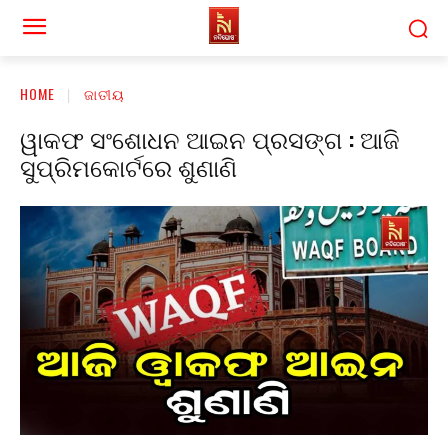
HOME
ଜାତୀୟ
ୱାକଫ ସଂଶୋଧନ ଆଇନ ପ୍ରସଙ୍ଗ : ଆଜି
ସୁପ୍ରିମକୋର୍ଟରେ ଶୁଣାଣି