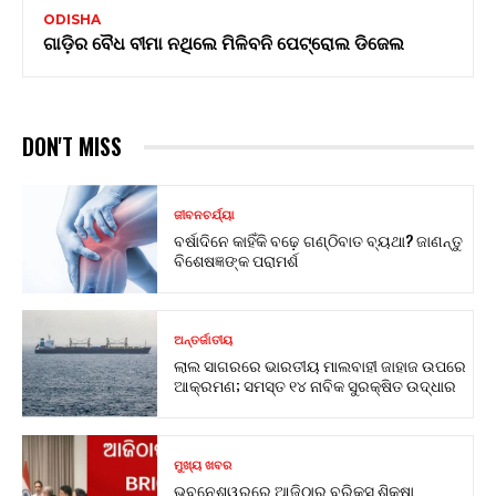
ODISHA
ଗାଡ଼ିର ବୈଧ ବୀମା ନଥିଲେ ମିଳିବନି ପେଟ୍ରୋଲ ଡିଜେଲ
DON'T MISS
ଜୀବନଚର୍ଯ୍ୟା
ବର୍ଷାଦିନେ କାହିଁକି ବଢ଼େ ଗଣ୍ଠିବାତ ବ୍ୟଥା? ଜାଣନ୍ତୁ
ବିଶେଷଜ୍ଞଙ୍କ ପରାମର୍ଶ
ଅନ୍ତର୍ଜାତୀୟ
ଲାଲ ସାଗରରେ ଭାରତୀୟ ମାଲବାହୀ ଜାହାଜ ଉପରେ
ଆକ୍ରମଣ; ସମସ୍ତ ୧୪ ନାବିକ ସୁରକ୍ଷିତ ଉଦ୍ଧାର
ମୁଖ୍ୟ ଖବର
ଭୁବନେଶ୍ୱରରେ ଆଜିଠାରୁ ବ୍ରିକ୍ସ ଶିକ୍ଷା