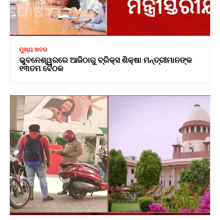
ମୁଖ୍ୟ ଖବର
ଭୁବନେଶ୍ୱରରେ ଆଜିଠାରୁ ବ୍ରିକ୍ସ ଶିକ୍ଷା ମନ୍ତ୍ରୀମାନଙ୍କ
୧୩ତମ ବୈଠକ