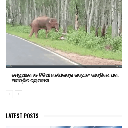
ଚମ୍ପୁଆରେ ୨୫ ଟିକିଆ ହାତୀପଲଙ୍କ ଉତ୍ପାତ: ଭାଙ୍ଗିଲେ ଘର,
ଆତଙ୍କିତ ଗ୍ରାମବାସୀ
LATEST POSTS