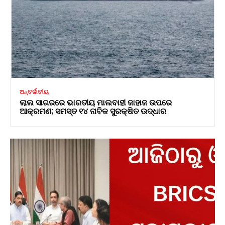
ଅନ୍ତର୍ଜାତୀୟ
ଲାଲ ସାଗରରେ ଭାରତୀୟ ମାଲବାହୀ ଜାହାଜ ଉପରେ
ଆକ୍ରମଣ; ସମସ୍ତ ୧୪ ନାବିକ ସୁରକ୍ଷିତ ଉଦ୍ଧାର