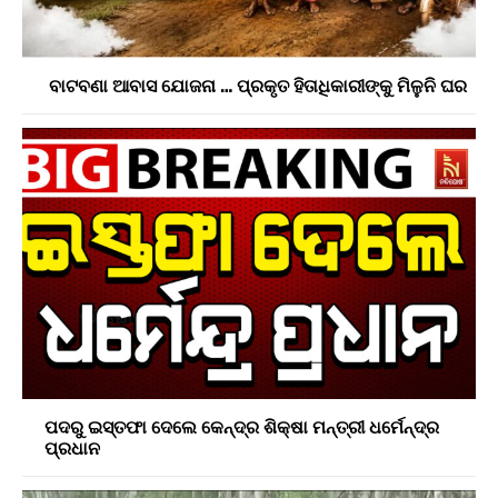
ବାଟବଣା ଆବାସ ଯୋଜନା … ପ୍ରକୃତ ହିତାଧିକାରୀଙ୍କୁ ମିଳୁନି ଘର
ପଦରୁ ଇସ୍ତଫା ଦେଲେ କେନ୍ଦ୍ର ଶିକ୍ଷା ମନ୍ତ୍ରୀ ଧର୍ମେନ୍ଦ୍ର
ପ୍ରଧାନ