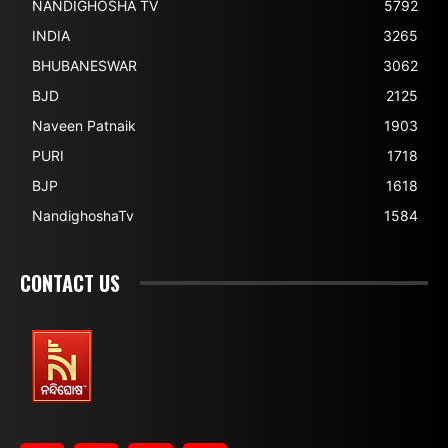
NANDIGHOSHA TV
5792
INDIA
3265
BHUBANESWAR
3062
BJD
2125
Naveen Patnaik
1903
PURI
1718
BJP
1618
NandighoshaTv
1584
CONTACT US