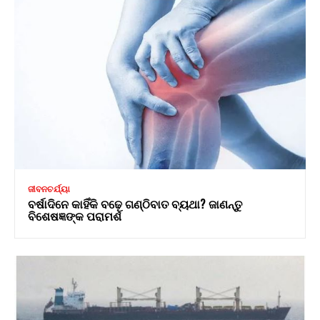
ଜୀବନଚର୍ଯ୍ୟା
ବର୍ଷାଦିନେ କାହିଁକି ବଢ଼େ ଗଣ୍ଠିବାତ ବ୍ୟଥା? ଜାଣନ୍ତୁ
ବିଶେଷଜ୍ଞଙ୍କ ପରାମର୍ଶ