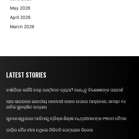
May 2026
April 2026
March 2026
LATEST STORIES
ବର୍ଷାଦିନେ କାହିଁକି ବଢ଼େ ଗଣ୍ଠିବାତ ବ୍ୟଥା? ଜାଣନ୍ତୁ ବିଶେଷଜ୍ଞଙ୍କ ପରାମର୍ଶ
ଲାଲ ସାଗରରେ ଭାରତୀୟ ମାଲବାହୀ ଜାହାଜ ଉପରେ ଆକ୍ରମଣ; ସମସ୍ତ ୧୪
ନାବିକ ସୁରକ୍ଷିତ ଉଦ୍ଧାର
ଭୁବନେଶ୍ୱରରେ ଆଜିଠାରୁ ବ୍ରିକ୍ସ ଶିକ୍ଷା ମନ୍ତ୍ରୀମାନଙ୍କ ୧୩ତମ ବୈଠକ
ଗାଡ଼ିର ବୈଧ ବୀମା ନଥିଲେ ମିଳିବନି ପେଟ୍ରୋଲ ଡିଜେଲ