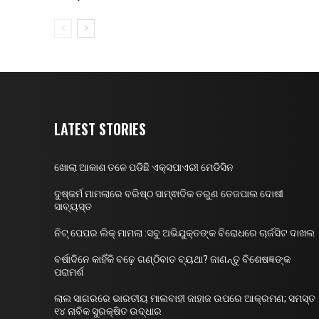
LATEST STORIES
ଖୋଲା ଆକାଶ ତଳେ ପଡିଛି ଏକ୍ସପାଏରୀ ମେଡିସିନ
ଦୁଷ୍କର୍ମ ମାମଲାରେ ବରିଷ୍ଠ ସାମ୍ଵାଦିକ ତରୁଣ ତେଜପାଲ ଦୋଷୀ
ସାବ୍ୟସ୍ତ
ନିଟ୍ ପେପର ଲିକ୍ ମାମଲା :ସବୁ ଅଭିଯୁକ୍ତଙ୍କ ବିରୋଧରେ ଚାର୍ଜସିଟ ଦାଖଲ
ବର୍ଷାଦିନେ କାହିଁକି ବଢ଼େ ଗଣ୍ଠିବାତ ବ୍ୟଥା? ଜାଣନ୍ତୁ ବିଶେଷଜ୍ଞଙ୍କ
ପରାମର୍ଶ
ଲାଲ ସାଗରରେ ଭାରତୀୟ ମାଲବାହୀ ଜାହାଜ ଉପରେ ଆକ୍ରମଣ; ସମସ୍ତ
୧୪ ନାବିକ ସୁରକ୍ଷିତ ଉଦ୍ଧାର