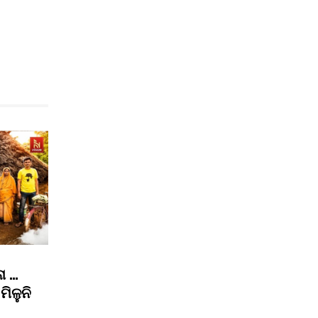
ା …
ମିଳୁନି