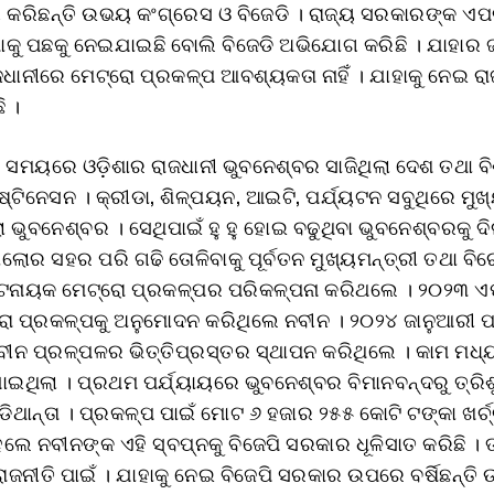
କରିଛନ୍ତି ଉଭୟ କଂଗ୍ରେସ ଓ ବିଜେଡି । ରାଜ୍ୟ ସରକାରଙ୍କ ଏପ
ଶାକୁ ପଛକୁ ନେଇଯାଇଛି ବୋଲି ବିଜେଡି ଅଭିଯୋଗ କରିଛି । ଯାହାର
ାଜଧାନୀରେ ମେଟ୍ରୋ ପ୍ରକଳ୍ପ ଆବଶ୍ୟକତା ନାହିଁ । ଯାହାକୁ ନେଇ ରା
ି ।
ସମୟରେ ଓଡ଼ିଶାର ରାଜଧାନୀ ଭୁବନେଶ୍ବର ସାଜିଥିଲା ଦେଶ ତଥା ବ
୍ଟିନେସନ । କ୍ରୀଡା, ଶିଳ୍ପୟନ, ଆଇଟି, ପର୍ଯ୍ୟଟନ ସବୁଥିରେ ମୁଖ
ା ଭୁବନେଶ୍ବର । ସେଥିପାଇଁ ହୁ ହୁ ହୋଇ ବଢୁଥିବା ଭୁବନେଶ୍ବରକୁ ଦି
ଗାଲୋର ସହର ପରି ଗଢି ତୋଳିବାକୁ ପୂର୍ବତନ ମୁଖ୍ୟମନ୍ତ୍ରୀ ତଥା ବି
୍ଟନାୟକ ମେଟ୍ରୋ ପ୍ରକଳ୍ପର ପରିକଳ୍ପନା କରିଥଲେ । ୨୦୨୩ ଏପ
ରୋ ପ୍ରକଳ୍ପକୁ ଅନୁମୋଦନ କରିଥିଲେ ନବୀନ । ୨୦୨୪ ଜାନୁଆରୀ ପ
ବୀନ ପ୍ରଳ୍ପଳର ଭିତ୍ତିପ୍ରସ୍ତର ସ୍ଥାପନ କରିଥିଲେ । କାମ ମଧ୍
ଥିଲା । ପ୍ରଥମ ପର୍ଯ୍ୟାୟରେ ଭୁବନେଶ୍ବର ବିମାନବନ୍ଦରୁ ତ୍ରି
ିଥାନ୍ତା । ପ୍ରକଳ୍ପ ପାଇଁ ମୋଟ ୬ ହଜାର ୨୫୫ କୋଟି ଟଙ୍କା ଖର୍ଚ
ଲେ ନବୀନଙ୍କ ଏହି ସ୍ବପ୍ନକୁ ବିଜେପି ସରକାର ଧୂଳିସାତ କରିଛି । ତ
ଜନୀତି ପାଇଁ । ଯାହାକୁ ନେଇ ବିଜେପି ସରକାର ଉପରେ ବର୍ଷିଛନ୍ତ