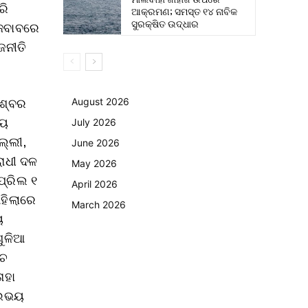
ରି
ଆକ୍ରମଣ; ସମସ୍ତ ୧୪ ନାବିକ
ସୁରକ୍ଷିତ ଉଦ୍ଧାର
 ଜବାବରେ
ଜନୀତି
ିଶ୍ବର
August 2026
୍ୟ
July 2026
ଲ୍ଲୀ,
June 2026
ରୋଧୀ ଦଳ
May 2026
୍ରିଲ ୧
April 2026
ହିଲାରେ
March 2026
ୟ
ଶୁଳିଆ
୍ଚ
ାହା
ି ଉଭୟ