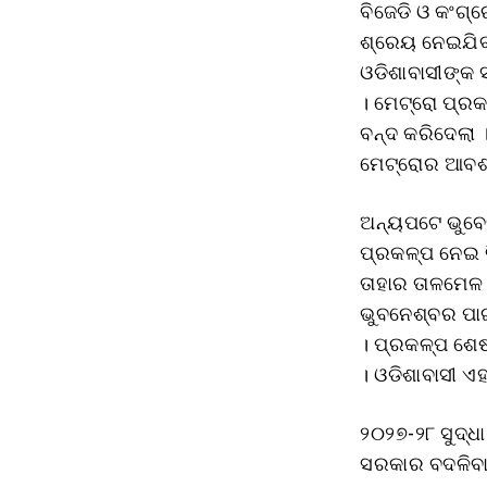
ବିଜେଡି ଓ କଂଗ୍
ଶ୍ରେୟ ନେଇଯିବ 
ଓଡିଶାବାସୀଙ୍କ ସ
। ମେଟ୍ରୋ ପ୍ରକ
ବନ୍ଦ କରିଦେଲା ।
ମେଟ୍ରୋର ଆବଶ୍ୟ
ଅନ୍ୟପଟେ ଭୁବେନ
ପ୍ରକଳ୍ପ ନେଇ ବ
ତାହାର ତାଳମେଳ ନ
ଭୁବନେଶ୍ବର ପାଇ
। ପ୍ରକଳ୍ପ ଶେଷ
। ଓଡିଶାବାସୀ ଏ
୨୦୨୭-୨୮ ସୁଦ୍ଧ
ସରକାର ବଦଳିବା 