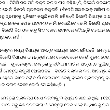
ରେସ । ପିସିସି ସଭାପତି ଭକ୍ତ ଚରଣ ଦାସ କହିଛନ୍ତି, ବିଜେଡି ସରକା
ବୋଲି ବିଜେପି ପ୍ରକଳ୍ପ କରୁନାହିଁ । ବିଜେପି ସରକାରକୁ ଆସିବା 
ବୁ ସ୍ବପ୍ନକୁ ଧୂଳିସାତ କରୁଛି ବୋଲି କହିଛନ୍ତି ବିଜେଡି ବିଧାୟକ ସା
ଳ୍ପ ହେଲେ ନବୀନ ପଟ୍ଟନାୟକ ନାଁ ନେଇଯିବେ ବୋଲି ବିଜେପି ପ୍ର
 ବିଜେପି ବିଧାୟକ ବାବୁ ସିଂହ ଏହାର ଜବାବରେ କହିଛନ୍ତି ରାଜଧାନୀର
କତା ନାହିଁ ।
ଶ୍ବର ମଧ୍ୟ ବିଧାୟକ ଅନନ୍ତ ନାରାୟଣ ଜେନା କହିଛନ୍ତି, ମେଟ୍ର
ିଜେପି ବିଧାୟକ ଓ ମନ୍ତ୍ରୀମାନେ କେତେବେଳେ କେଉଁ ସୂଚନା ଦେଉଛ
ାହିଁ । ଭୁବନେଶ୍ବର ମେଟ୍ରୋ ଚୁକ୍ତିନାମା ବାତିଲ ଅତ୍ୟନ୍ତ ଦୁର୍ଭା
ଁ ମେଟ୍ରୋ ଜରୁରୀ ହୋଇପଡ଼ିଛି । ବିଜେଡି ସରକାର କାମ ଆରମ୍ଭ 
 ହେଲେ କାଳେ ନବୀନ ନାଁ ନେଇଯିବେ ତେଣୁ ବିଜେପି ପ୍ରକଳ୍ପକୁ ବନ
ହାର ଜବାବ ଦେବେ ବୋଲି ସେ କହିଛନ୍ତି ।
ା ମେଟ୍ରୋ ପ୍ରକଳ୍ପ ଶେଷ କରିବାକୁ ଲକ୍ଷ୍ୟ ରଖାଯାଇଥିଲା । ହ
ପରେ ସବୁ କିଛି ବଦଳିଗଲା ଓ ମେଟ୍ରୋ ରେଳ ଏବେ ଅନ୍ଧାରକୁ ଚାଲି