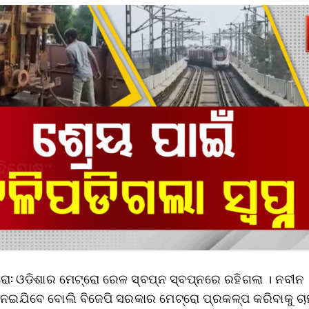
ରୋ: ଓଡିଶାର ମେଟ୍ରୋ ରେଳ ସ୍ବପ୍ନ ସ୍ବପ୍ନରେ ରହିଗଲା । ନବୀନ
େଇଯିବେ ବୋଲି ବିଜେପି ସରକାର ମେଟ୍ରୋ ପ୍ରକଳ୍ପ କରିବାକୁ ଚାହୁ