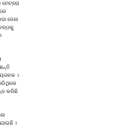
ର ମେଟ୍ରୋ
ପରେ
ରଦା ଜେନା
କଳ୍ପକୁ
େ
ୋ
ନ୍ତି
ଗ୍ୟଜନକ ।
କରିଥିଲେ
୍ଦ କରିଛି
େଲେ
ଯାଇଛି ।