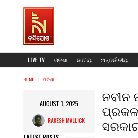
LIVE TV
ଓଡ଼ିଶା
ଜାତୀୟ
ଅନ୍ତର୍ଜାତୀୟ
HOME
ଓଡ଼ିଶା
ନବୀନ ନ
AUGUST 1, 2025
ପ୍ରକଳ
ସରକା
RAKESH MALLICK
LATEST POSTS