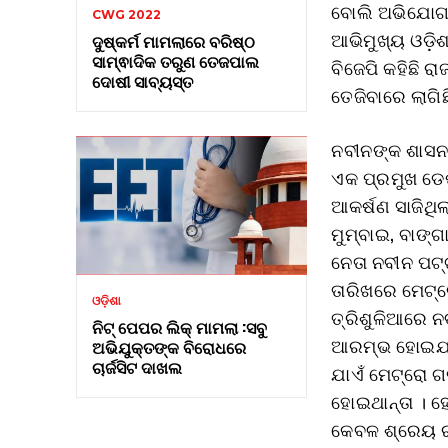
ବୋଲି ଅଭିଯୋଗ 
CWG 2022
ଆଭିମୁଖ୍ୟ ଓଡ଼ି
ଦୁଷ୍କର୍ମ ମାମଲାରେ ବରିଷ୍ଠ
ସାମ୍ଵାଦିକ ତରୁଣ ତେଜପାଲ
ବିଜେପି କହିଛି ର
ଦୋଷୀ ସାବ୍ୟସ୍ତ
ତେଜିବାରେ ଲାଗିଛ
ନବୀନଙ୍କ ଶାସନ 
ଏକ ପ୍ରମୁଖ ଡେଷ
ଆକର୍ଷଣ ସାଜିଥିଲ
ମୁମ୍ବାଇ, ବାଙ୍
ନେତା ନବୀନ ପଟ
ତାରିଖରେ ମେଟ୍
ଓଡ଼ିଶା
ତ୍ରିଶୁଳିଆରେ ନ
ନିଟ୍ ପେପର ଲିକ୍ ମାମଲା :ସବୁ
ଆରମ୍ଭ ହୋଇଯାଇ
ଅଭିଯୁକ୍ତଙ୍କ ବିରୋଧରେ
ଚାର୍ଜସିଟ ଦାଖଲ
ଯାଏଁ ମେଟ୍ରୋ ଗଡ
ହୋଇଥାନ୍ତା । ହେ
କେବଳ ଶ୍ରେୟ ରା