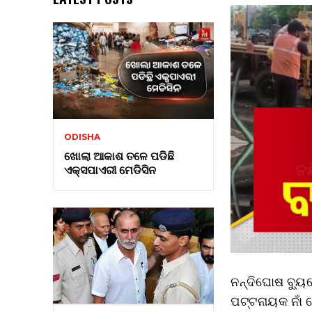
ODISHA
ଖୋଲା ଆକାଶ ତଳେ ପଡିଛି
ଏକ୍ସପାଏରୀ ମେଡିସିନ
ନନ୍ଦିଘୋଷ ବ୍ୟୁ
ପଟ୍ଟନାୟକ ନାଁ ନ