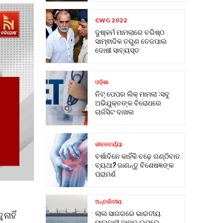
CWG 2022
ଦୁଷ୍କର୍ମ ମାମଲାରେ ବରିଷ୍ଠ
ସାମ୍ଵାଦିକ ତରୁଣ ତେଜପାଲ
ଦୋଷୀ ସାବ୍ୟସ୍ତ
ଓଡ଼ିଶା
ନିଟ୍ ପେପର ଲିକ୍ ମାମଲା :ସବୁ
ଅଭିଯୁକ୍ତଙ୍କ ବିରୋଧରେ
ଚାର୍ଜସିଟ ଦାଖଲ
ଜୀବନଚର୍ଯ୍ୟା
ବର୍ଷାଦିନେ କାହିଁକି ବଢ଼େ ଗଣ୍ଠିବାତ
ବ୍ୟଥା? ଜାଣନ୍ତୁ ବିଶେଷଜ୍ଞଙ୍କ
ପରାମର୍ଶ
ଅନ୍ତର୍ଜାତୀୟ
ଲାଲ ସାଗରରେ ଭାରତୀୟ
ନାହିଁ
ମାଲବାହୀ ଜାହାଜ ଉପରେ