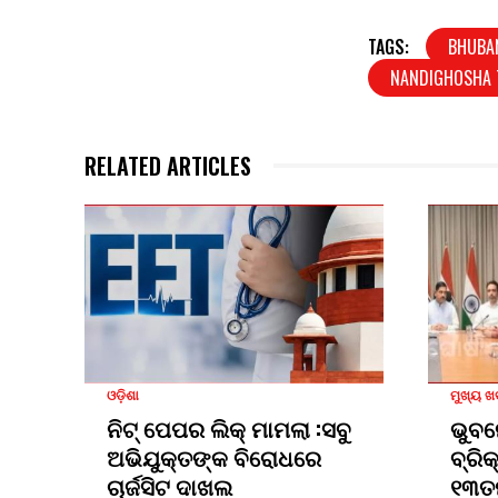
TAGS:
BHUBA
NANDIGHOSHA 
RELATED ARTICLES
ଓଡ଼ିଶା
ମୁଖ୍ୟ 
ନିଟ୍ ପେପର ଲିକ୍ ମାମଲା :ସବୁ
ଭୁବନ
ଅଭିଯୁକ୍ତଙ୍କ ବିରୋଧରେ
ବ୍ରି
ଚାର୍ଜସିଟ ଦାଖଲ
୧୩ତ