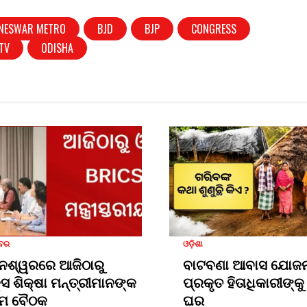
NESWAR METRO
BJD
BJP
CONGRESS
TV
ODISHA
ଖବର
ଓଡ଼ିଶା
େଶ୍ୱରରେ ଆଜିଠାରୁ
ବାଟବଣା ଆବାସ ଯୋଜନ
କ୍ସ ଶିକ୍ଷା ମନ୍ତ୍ରୀମାନଙ୍କ
ପ୍ରକୃତ ହିତାଧିକାରୀଙ୍କୁ 
ମ ବୈଠକ
ଘର