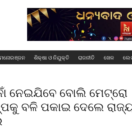
ମନୋରଞ୍ଜନ
ଶିକ୍ଷା ଓ ନିଯୁକ୍ତି
ରାଜନୀତି
ଖେଳ
ଲେଖ
ାଁ ନେଇଯିବେ ବୋଲି ମେଟ୍ରୋ
୍ପକୁ ବଳି ପକାଇ ଦେଲେ ରାଜ୍
ର