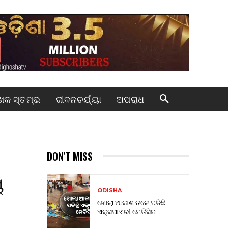
କ ସ୍ତମ୍ଭ
ଜୀବନଚର୍ଯ୍ୟା
ଅପରାଧ
DON'T MISS
ୟ
ODISHA
ଖୋଲା ଆକାଶ ତଳେ ପଡିଛି
ଏକ୍ସପାଏରୀ ମେଡିସିନ