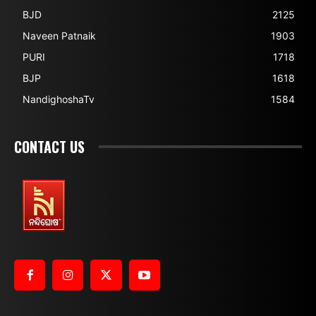
BJD
2125
Naveen Patnaik
1903
PURI
1718
BJP
1618
NandighoshaTv
1584
CONTACT US