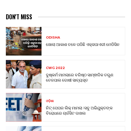
DON'T MISS
ODISHA
ଖୋଲା ଆକାଶ ତଳେ ପଡିଛି ଏକ୍ସପାଏରୀ ମେଡିସିନ
CWG 2022
ଦୁଷ୍କର୍ମ ମାମଲାରେ ବରିଷ୍ଠ ସାମ୍ଵାଦିକ ତରୁଣ
ତେଜପାଲ ଦୋଷୀ ସାବ୍ୟସ୍ତ
ଓଡ଼ିଶା
ନିଟ୍ ପେପର ଲିକ୍ ମାମଲା :ସବୁ ଅଭିଯୁକ୍ତଙ୍କ
ବିରୋଧରେ ଚାର୍ଜସିଟ ଦାଖଲ