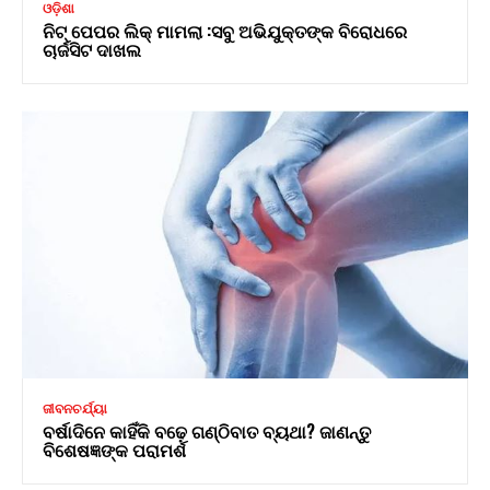
ଓଡ଼ିଶା
ନିଟ୍ ପେପର ଲିକ୍ ମାମଲା :ସବୁ ଅଭିଯୁକ୍ତଙ୍କ ବିରୋଧରେ
ଚାର୍ଜସିଟ ଦାଖଲ
ଜୀବନଚର୍ଯ୍ୟା
ବର୍ଷାଦିନେ କାହିଁକି ବଢ଼େ ଗଣ୍ଠିବାତ ବ୍ୟଥା? ଜାଣନ୍ତୁ
ବିଶେଷଜ୍ଞଙ୍କ ପରାମର୍ଶ