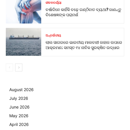
ଜୀବନଚର୍ଯ୍ୟା
ବର୍ଷାଦିନେ କାହିଁକି ବଢ଼େ ଗଣ୍ଠିବାତ ବ୍ୟଥା? ଜାଣନ୍ତୁ
ବିଶେଷଜ୍ଞଙ୍କ ପରାମର୍ଶ
ଅନ୍ତର୍ଜାତୀୟ
ଲାଲ ସାଗରରେ ଭାରତୀୟ ମାଲବାହୀ ଜାହାଜ ଉପରେ
ଆକ୍ରମଣ; ସମସ୍ତ ୧୪ ନାବିକ ସୁରକ୍ଷିତ ଉଦ୍ଧାର
August 2026
July 2026
June 2026
May 2026
April 2026