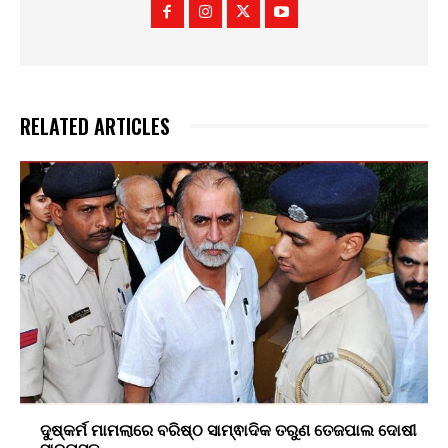
RELATED ARTICLES
ଦୁଷ୍କର୍ମ ମାମଲାରେ ବରିଷ୍ଠ ସାମ୍ଵାଦିକ ତରୁଣ ତେଜପାଲ ଦୋଷୀ