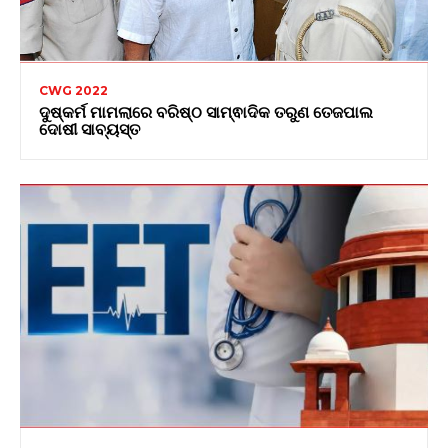
CWG 2022
ଦୁଷ୍କର୍ମ ମାମଲାରେ ବରିଷ୍ଠ ସାମ୍ଵାଦିକ ତରୁଣ ତେଜପାଲ
ଦୋଷୀ ସାବ୍ୟସ୍ତ