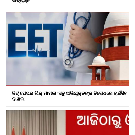
ସାବ୍ୟସ୍ତ
ନିଟ୍ ପେପର ଲିକ୍ ମାମଲା :ସବୁ ଅଭିଯୁକ୍ତଙ୍କ ବିରୋଧରେ ଚାର୍ଜସିଟ
ଦାଖଲ