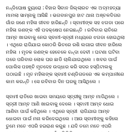
ନନ୍ଦିଘୋଷ ବ୍ୟୁରୋ ; ବିହାର ସିବାନ ଜିଲ୍ଲାରଚ ଏକ ଅତ୍ମହତ୍ୟା
ମାମଲା ସାମ୍ନାକୁ ଆସିଛି । ଭଗବାନପୁର ହାଟ ଥାନା ଅଞ୍ଚଳଦିଗର
ଗାଁର ଜଣେ ମହିଳା ଜୀବନ ହାରିଛନ୍ତି । ସ୍ବାମୀଙ୍କ ସହ ଝଗଡା ପରେ
ମହିଳା ଜଣଙ୍କ ଏହି ପଦକ୍ଷେପ ନେଇଛନ୍ତି । ରବିବାର ରାତିରେ
ଆମ୍ବ ଖାଇବାକୁ ନେଇ ସ୍ବାମୀ-ସ୍ତ୍ରୀ ମଧ୍ୟରେ ଝଗଡା ହୋଇଥିଲା
। ଏଥିରେ ରାଗିଯାଇ କୋଠରି ଭିତରେ ରଶି ଲଗାଇ ଜୀବନ ହାରିଲେ
ମହିଳା । ମୃତକ ଜଣଙ୍କ ହେବେଳେ ଚନ୍ଦା ଦେବୀ । ଘଟଣା ଘଟିବା
ପରେ ପରିବାର ଲୋକ ଘର ଛାଡି ଚାଲିଯାଇଥିଲେ । ଖବର ପାଇଁ
ପୋଲିସ ପହଞ୍ଚି ମୃତଦେହ ଉଦ୍ଧାର କରି ସଦର ହସ୍ପିଟାଲକୁ
ପଠାଇଛି । ମୃତ ମହିଳାଙ୍କ ସ୍ବାମୀ ଚଣ୍ଡିଗଡରେ ଏକ କମ୍ପାନୀରେ
କାମ କରନ୍ତି । ସେ ରବିବାର ଦିନ ଘରକୁ ଆସିଥିଲେ ।
ସ୍ବାମୀ ରାତିରେ ଖାଇବା ସମୟରେ ସ୍ତ୍ରୀକୁ ଆମ୍ବ ମାଗିଥିଲେ ।
ସ୍ତ୍ରୀ ଆମ୍ବ ଆଣି ଖାଇବାକୁ ଦେଲେ । ସ୍ବାମୀ ଆମ୍ବ ଧୋଇ
ଆଣିବା ପାଇଁ କହିଥିଲେ । ଏଥିରେ ସ୍ତ୍ରୀ ରାଗିଯାଇ ଆମ୍ବ
ଧୋଇବା ପାଇଁ ମନା କରିଦେଇଥିଲେ । ଆଉ ସ୍ବାମୀଙ୍କୁ କହିଲେ
ତୁମେ ମତେ ଏପରି ହଇରାଣ କରୁଛ । ଯଦି ତମେ ମତେ ଏପରି