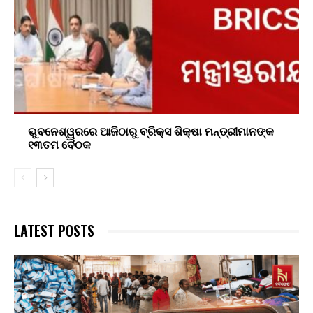
ଭୁବନେଶ୍ୱରରେ ଆଜିଠାରୁ ବ୍ରିକ୍ସ ଶିକ୍ଷା ମନ୍ତ୍ରୀମାନଙ୍କ
୧୩ତମ ବୈଠକ
LATEST POSTS