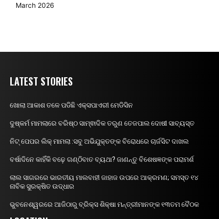
March 2026
LATEST STORIES
ଖୋଲା ଆକାଶ ତଳେ ପଡିଛି ଏକ୍ସପାଏରୀ ମେଡିସିନ
ଦୁଷ୍କର୍ମ ମାମଲାରେ ବରିଷ୍ଠ ସାମ୍ଵାଦିକ ତରୁଣ ତେଜପାଲ ଦୋଷୀ ସାବ୍ୟସ୍ତ
ନିଟ୍ ପେପର ଲିକ୍ ମାମଲା :ସବୁ ଅଭିଯୁକ୍ତଙ୍କ ବିରୋଧରେ ଚାର୍ଜସିଟ ଦାଖଲ
ବର୍ଷାଦିନେ କାହିଁକି ବଢ଼େ ଗଣ୍ଠିବାତ ବ୍ୟଥା? ଜାଣନ୍ତୁ ବିଶେଷଜ୍ଞଙ୍କ ପରାମର୍ଶ
ଲାଲ ସାଗରରେ ଭାରତୀୟ ମାଲବାହୀ ଜାହାଜ ଉପରେ ଆକ୍ରମଣ; ସମସ୍ତ ୧୪
ନାବିକ ସୁରକ୍ଷିତ ଉଦ୍ଧାର
ଭୁବନେଶ୍ୱରରେ ଆଜିଠାରୁ ବ୍ରିକ୍ସ ଶିକ୍ଷା ମନ୍ତ୍ରୀମାନଙ୍କ ୧୩ତମ ବୈଠକ