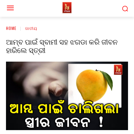
HOME
ଜାତୀୟ
ଆମ୍ବ ପାଇଁ ସ୍ବାମୀ ସହ ଝଗଡା କରି ଜୀବନ
ହାରିଲେ ସ୍ତ୍ରୀ