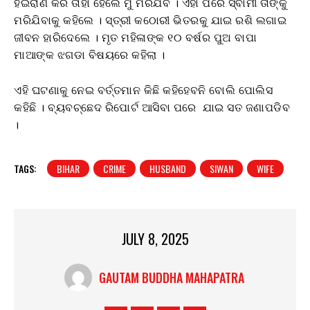
ହଇରାଣ କର ତାହା ହେଲେ ମୁଁ ମରିଯିବି । ଏହା ପରେ ସ୍ବାମୀ ତାଙ୍କୁ
ମରିଯିବାକୁ କହିଲେ । ସ୍ତ୍ରୀ କଠୋରୀ ଭିତରକୁ ଯାଇ ରଶି ଲଗାଇ
ଜୀବନ ହାରିଦେଲେ । ମୃତ ମହିଳାଙ୍କ ୧୦ ବର୍ଷର ପୁଅ ବାପା
ମାଆଙ୍କ ଝଗଡା ବିଷୟରେ କହିଲା ।
ଏହି ଘଟଣାକୁ ନେଇ ବର୍ତ୍ତମାନ କିଛି କହିହେବନି ବୋଲି ପୋଲିସ
କହିଛି । ବ୍ୟବଚ୍ଛେଦ ରିପୋର୍ଟ ଆସିବା ପରେ ଯାଇ ସତ ଜଣାପଡିବ
।
TAGS:
BIHAR
CRIME
HUSBAND
SIWAN
WIFE
JULY 8, 2025
GAUTAM BUDDHA MAHAPATRA