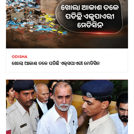
ODISHA
ଖୋଲା ଆକାଶ ତଳେ ପଡିଛି ଏକ୍ସପାଏରୀ ମେଡିସିନ