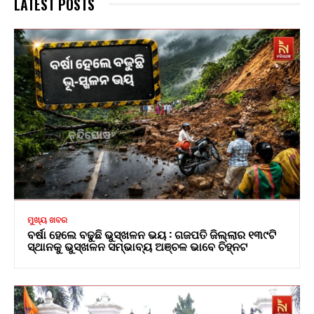
LATEST POSTS
ମୁଖ୍ୟ ଖବର
ବର୍ଷା ହେଲେ ବଢୁଛି ଭୁସ୍ଖଳନ ଭୟ : ଗଜପତି ଜିଲ୍ଲାର ୧୩୯ଟି
ସ୍ଥାନକୁ ଭୁସ୍ଖଳନ ସମ୍ଭାବ୍ୟ ଅଞ୍ଚଳ ଭାବେ ଚିହ୍ନଟ