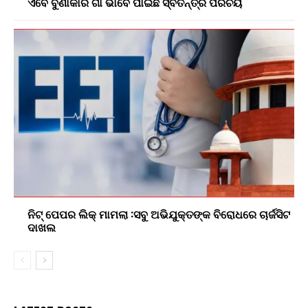
ଏବେ ବୁଣାକାର ଗାଁ ଭାବେ ପାଇଛି ସ୍ବତନ୍ତ୍ର ପରିଚୟ
ନିଟ୍ ପେପର ଲିକ୍ ମାମଲା :ସବୁ ଅଭିଯୁକ୍ତଙ୍କ ବିରୋଧରେ ଚାର୍ଜସିଟ
ଦାଖଲ