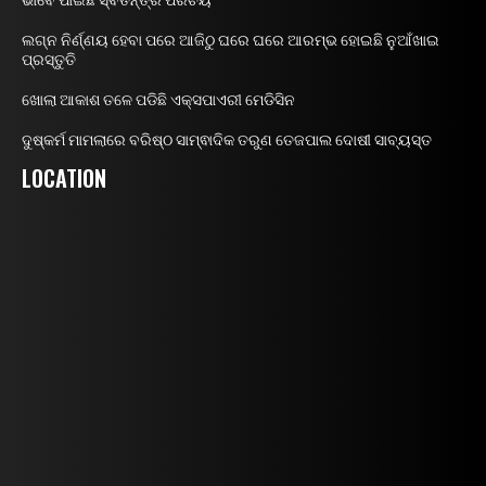
ଭାବେ ପାଇଛି ସ୍ବତନ୍ତ୍ର ପରିଚୟ
ଲଗ୍ନ ନିର୍ଣ୍ଣୟ ହେବା ପରେ ଆଜିଠୁ ଘରେ ଘରେ ଆରମ୍ଭ ହୋଇଛି ନୁଆଁଖାଇ
ପ୍ରସ୍ତୁତି
ଖୋଲା ଆକାଶ ତଳେ ପଡିଛି ଏକ୍ସପାଏରୀ ମେଡିସିନ
ଦୁଷ୍କର୍ମ ମାମଲାରେ ବରିଷ୍ଠ ସାମ୍ଵାଦିକ ତରୁଣ ତେଜପାଲ ଦୋଷୀ ସାବ୍ୟସ୍ତ
LOCATION