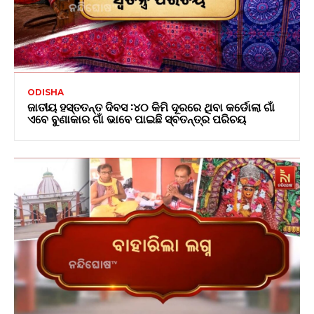
ODISHA
ଜାତୀୟ ହସ୍ତତନ୍ତ ଦିବସ :୪୦ କିମି ଦୂରରେ ଥିବା କର୍ଡୋଲା ଗାଁ
ଏବେ ବୁଣାକାର ଗାଁ ଭାବେ ପାଇଛି ସ୍ବତନ୍ତ୍ର ପରିଚୟ