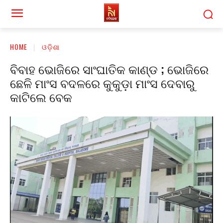
HOME
ଓଡ଼ିଶା
ବିବାହ ଭୋଜିରେ ସାଂଘାତିକ କାଣ୍ଡ ; ଭୋଜିରେ
ଛେଳି ମାଂସ ବଦଳରେ କୁକୁଡ଼ା ମାଂସ ଦେବାରୁ
କାଟିଲେ ବେକ