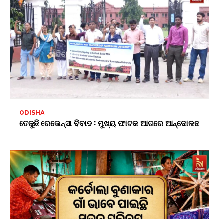
ODISHA
ତେଜୁଛି ରେଭେନ୍ସା ବିବାଦ : ମୁଖ୍ୟ ଫାଟକ ଆଗରେ ଆନ୍ଦୋଳନ