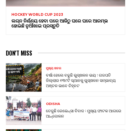
HOCKEY WORLD CUP 2023
ଲଗ୍ନ ନିର୍ଣ୍ଣୟ ହେବା ପରେ ଆଜିଠୁ ଘରେ ଘରେ ଆରମ୍ଭ
ହୋଇଛି ନୁଆଁଖାଇ ପ୍ରସ୍ତୁତି
DON'T MISS
ମୁଖ୍ୟ ଖବର
ବର୍ଷା ହେଲେ ବଢୁଛି ଭୁସ୍ଖଳନ ଭୟ : ଗଜପତି
ଜିଲ୍ଲାର ୧୩୯ଟି ସ୍ଥାନକୁ ଭୁସ୍ଖଳନ ସମ୍ଭାବ୍ୟ
ଅଞ୍ଚଳ ଭାବେ ଚିହ୍ନଟ
ODISHA
ତେଜୁଛି ରେଭେନ୍ସା ବିବାଦ : ମୁଖ୍ୟ ଫାଟକ ଆଗରେ
ଆନ୍ଦୋଳନ