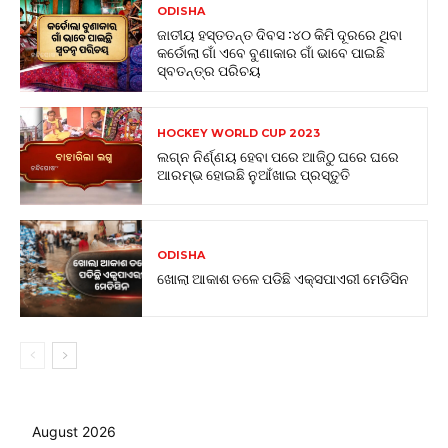
ODISHA
ଜାତୀୟ ହସ୍ତତନ୍ତ ଦିବସ :୪୦ କିମି ଦୂରରେ ଥିବା
କର୍ଡୋଲା ଗାଁ ଏବେ ବୁଣାକାର ଗାଁ ଭାବେ ପାଇଛି
ସ୍ବତନ୍ତ୍ର ପରିଚୟ
HOCKEY WORLD CUP 2023
ଲଗ୍ନ ନିର୍ଣ୍ଣୟ ହେବା ପରେ ଆଜିଠୁ ଘରେ ଘରେ
ଆରମ୍ଭ ହୋଇଛି ନୁଆଁଖାଇ ପ୍ରସ୍ତୁତି
ODISHA
ଖୋଲା ଆକାଶ ତଳେ ପଡିଛି ଏକ୍ସପାଏରୀ ମେଡିସିନ
August 2026