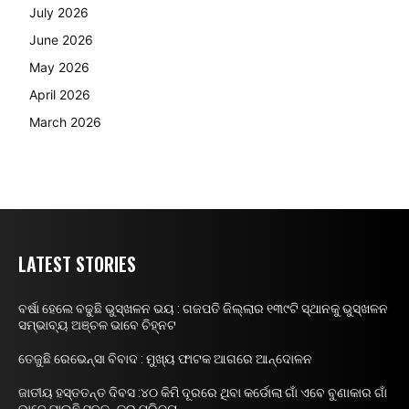
July 2026
June 2026
May 2026
April 2026
March 2026
LATEST STORIES
ବର୍ଷା ହେଲେ ବଢୁଛି ଭୁସ୍ଖଳନ ଭୟ : ଗଜପତି ଜିଲ୍ଲାର ୧୩୯ଟି ସ୍ଥାନକୁ ଭୁସ୍ଖଳନ
ସମ୍ଭାବ୍ୟ ଅଞ୍ଚଳ ଭାବେ ଚିହ୍ନଟ
ତେଜୁଛି ରେଭେନ୍ସା ବିବାଦ : ମୁଖ୍ୟ ଫାଟକ ଆଗରେ ଆନ୍ଦୋଳନ
ଜାତୀୟ ହସ୍ତତନ୍ତ ଦିବସ :୪୦ କିମି ଦୂରରେ ଥିବା କର୍ଡୋଲା ଗାଁ ଏବେ ବୁଣାକାର ଗାଁ