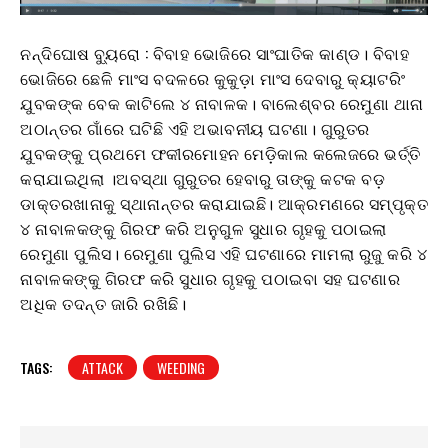
ନନ୍ଦିଘୋଷ ବ୍ୟୁରୋ : ବିବାହ ଭୋଜିରେ ସାଂଘାତିକ କାଣ୍ଡ। ବିବାହ
ଭୋଜିରେ ଛେଳି ମାଂସ ବଦଳରେ କୁକୁଡ଼ା ମାଂସ ଦେବାରୁ କ୍ୟାଟରିଂ
ଯୁବକଙ୍କ ବେକ କାଟିଲେ ୪ ନାବାଳକ। ବାଲେଶ୍ବର ରେମୁଣା ଥାନା
ଅଠାନ୍ତର ଗାଁରେ ଘଟିଛି ଏହି ଅଭାବନୀୟ ଘଟଣା। ଗୁରୁତର
ଯୁବକଙ୍କୁ ପ୍ରଥମେ ଫକୀରମୋହନ ମେଡ଼ିକାଲ କଲେଜରେ ଭର୍ତ୍ତି
କରାଯାଇଥିଲା ।ଅବସ୍ଥା ଗୁରୁତର ହେବାରୁ ତାଙ୍କୁ କଟକ ବଡ଼
ଡାକ୍ତରଖାନାକୁ ସ୍ଥାନାନ୍ତର କରାଯାଇଛି। ଆକ୍ରମଣରେ ସମ୍ପୃକ୍ତ
୪ ନାବାଳକଙ୍କୁ ଗିରଫ କରି ଅନୁଗୁଳ ସୁଧାର ଗୃହକୁ ପଠାଇଲା
ରେମୁଣା ପୁଲିସ। ରେମୁଣା ପୁଲିସ ଏହି ଘଟଣାରେ ମାମଲା ରୁଜୁ କରି ୪
ନାବାଳକଙ୍କୁ ଗିରଫ କରି ସୁଧାର ଗୃହକୁ ପଠାଇବା ସହ ଘଟଣାର
ଅଧିକ ତଦନ୍ତ ଜାରି ରଖିଛି।
TAGS:
ATTACK
WEEDING