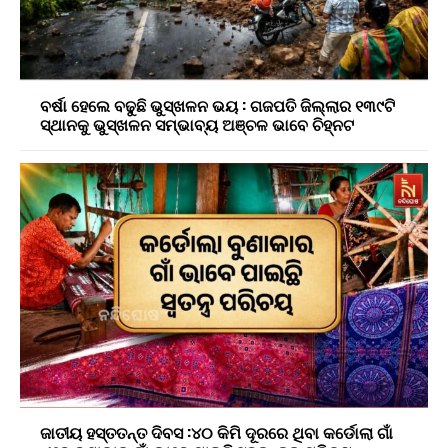
ବର୍ଷା ହେଲେ ବଢୁଛି ଭୁସ୍ଖଳନ ଭୟ : ଗଜପତି ଜିଲ୍ଲାର ୧୩୯ଟି
ସ୍ଥାନକୁ ଭୁସ୍ଖଳନ ସମ୍ଭାବ୍ୟ ଅଞ୍ଚଳ ଭାବେ ଚିହ୍ନଟ
ଜାତୀୟ ହସ୍ତତନ୍ତ ଦିବସ :୪୦ କିମି ଦୂରରେ ଥିବା କର୍ଡୋଲା ଗାଁ