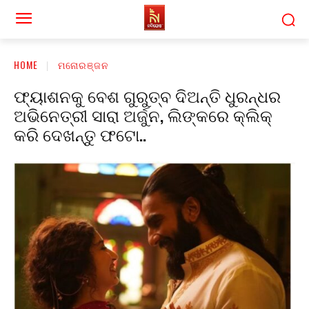
HOME
ମନୋରଞ୍ଜନ
ଫ୍ୟାଶନକୁ ବେଶ ଗୁରୁତ୍ବ ଦିଅନ୍ତି ଧୁରନ୍ଧର
ଅଭିନେତ୍ରୀ ସାରା ଅର୍ଜୁନ, ଲିଙ୍କରେ କ୍ଲିକ୍
କରି ଦେଖନ୍ତୁ ଫଟୋ..