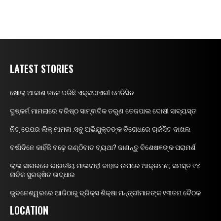
LATEST STORIES
ଖୋଲା ଆକାଶ ତଳେ ପଡିଛି ଏକ୍ସପାଏରୀ ମେଡିସିନ
ଦୁଷ୍କର୍ମ ମାମଲାରେ ବରିଷ୍ଠ ସାମ୍ଵାଦିକ ତରୁଣ ତେଜପାଲ ଦୋଷୀ ସାବ୍ୟସ୍ତ
ନିଟ୍ ପେପର ଲିକ୍ ମାମଲା :ସବୁ ଅଭିଯୁକ୍ତଙ୍କ ବିରୋଧରେ ଚାର୍ଜସିଟ ଦାଖଲ
ବର୍ଷାଦିନେ କାହିଁକି ବଢ଼େ ଗଣ୍ଠିବାତ ବ୍ୟଥା? ଜାଣନ୍ତୁ ବିଶେଷଜ୍ଞଙ୍କ ପରାମର୍ଶ
ଲାଲ ସାଗରରେ ଭାରତୀୟ ମାଲବାହୀ ଜାହାଜ ଉପରେ ଆକ୍ରମଣ; ସମସ୍ତ ୧୪
ନାବିକ ସୁରକ୍ଷିତ ଉଦ୍ଧାର
ଭୁବନେଶ୍ୱରରେ ଆଜିଠାରୁ ବ୍ରିକ୍ସ ଶିକ୍ଷା ମନ୍ତ୍ରୀମାନଙ୍କ ୧୩ତମ ବୈଠକ
LOCATION