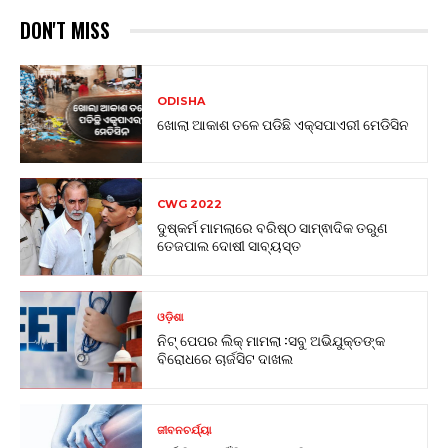
DON'T MISS
ODISHA
ଖୋଲା ଆକାଶ ତଳେ ପଡିଛି ଏକ୍ସପାଏରୀ ମେଡିସିନ
CWG 2022
ଦୁଷ୍କର୍ମ ମାମଲାରେ ବରିଷ୍ଠ ସାମ୍ଵାଦିକ ତରୁଣ
ତେଜପାଲ ଦୋଷୀ ସାବ୍ୟସ୍ତ
ଓଡ଼ିଶା
ନିଟ୍ ପେପର ଲିକ୍ ମାମଲା :ସବୁ ଅଭିଯୁକ୍ତଙ୍କ
ବିରୋଧରେ ଚାର୍ଜସିଟ ଦାଖଲ
ଜୀବନଚର୍ଯ୍ୟା