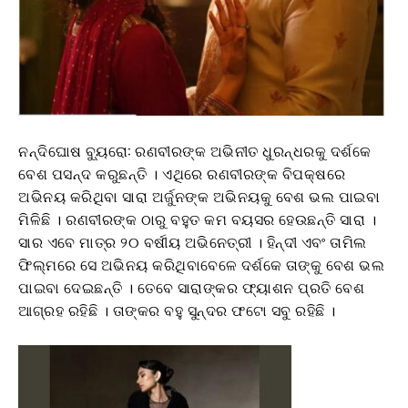
ନନ୍ଦିଘୋଷ ବ୍ୟୁରୋ: ରଣବୀରଙ୍କ ଅଭିନୀତ ଧୁରନ୍ଧରକୁ ଦର୍ଶକେ
ବେଶ ପସନ୍ଦ କରୁଛନ୍ତି । ଏଥିରେ ରଣବୀରଙ୍କ ବିପକ୍ଷରେ
ଅଭିନୟ କରିଥିବା ସାରା ଅର୍ଜୁନଙ୍କ ଅଭିନୟକୁ ବେଶ ଭଲ ପାଇବା
ମିଳିଛି । ରଣବୀରଙ୍କ ଠାରୁ ବହୁତ କମ ବୟସର ହେଉଛନ୍ତି ସାରା ।
ସାର ଏବେ ମାତ୍ର ୨୦ ବର୍ଷୀୟ ଅଭିନେତ୍ରୀ । ହିନ୍ଦୀ ଏବଂ ତାମିଲ
ଫିଲ୍ମରେ ସେ ଅଭିନୟ କରିଥିବାବେଳେ ଦର୍ଶକେ ତାଙ୍କୁ ବେଶ ଭଲ
ପାଇବା ଦେଇଛନ୍ତି । ତେବେ ସାରାଙ୍କର ଫ୍ୟାଶନ ପ୍ରତି ବେଶ
ଆଗ୍ରହ ରହିଛି । ତାଙ୍କର ବହୁ ସୁନ୍ଦର ଫଟୋ ସବୁ ରହିଛି ।