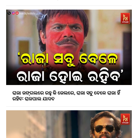
ରାଜା ଜଙ୍ଗଲରେ ରହୁ କି ଜେଲରେ, ରାଜା ସବୁ ବେଳେ ରାଜା ହିଁ
ରହିବ: ରାଜପାଲ ଯାଦବ