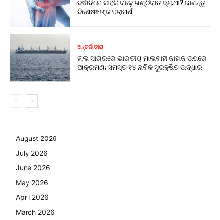
ବର୍ଷାଦିନେ କାହିଁକି ବଢ଼େ ଗଣ୍ଠିବାତ ବ୍ୟଥା? ଜାଣନ୍ତୁ
ବିଶେଷଜ୍ଞଙ୍କ ପରାମର୍ଶ
ଅନ୍ତର୍ଜାତୀୟ
ଲାଲ ସାଗରରେ ଭାରତୀୟ ମାଲବାହୀ ଜାହାଜ ଉପରେ
ଆକ୍ରମଣ; ସମସ୍ତ ୧୪ ନାବିକ ସୁରକ୍ଷିତ ଉଦ୍ଧାର
August 2026
July 2026
June 2026
May 2026
April 2026
March 2026