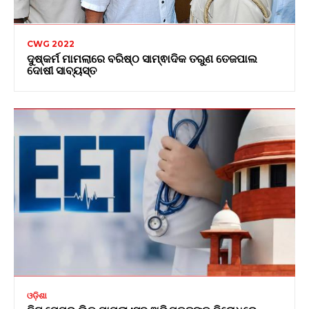
CWG 2022
ଦୁଷ୍କର୍ମ ମାମଲାରେ ବରିଷ୍ଠ ସାମ୍ଵାଦିକ ତରୁଣ ତେଜପାଲ
ଦୋଷୀ ସାବ୍ୟସ୍ତ
ଓଡ଼ିଶା