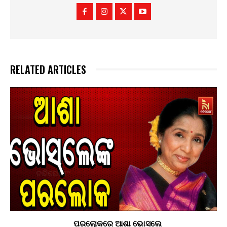
RELATED ARTICLES
ପରଲୋକରେ ଆଶା ଭୋସଲେ