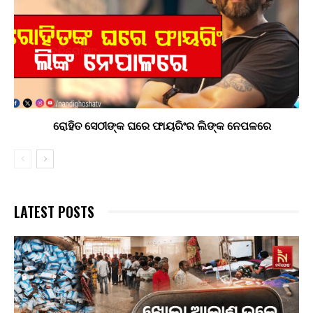
ରୋହିତ ସେଠୀଙ୍କ ଘରେ ଫାୟରିଂର ଲିଙ୍କ ନେପଳରେ
LATEST POSTS