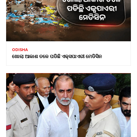
ODISHA
ଖୋଲା ଆକାଶ ତଳେ ପଡିଛି ଏକ୍ସପାଏରୀ ମେଡିସିନ