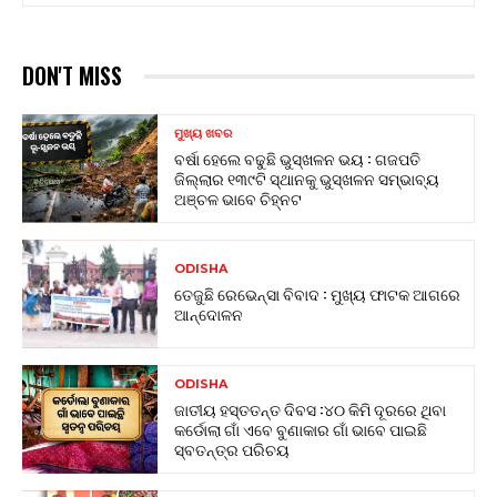
DON'T MISS
ମୁଖ୍ୟ ଖବର
ବର୍ଷା ହେଲେ ବଢୁଛି ଭୁସ୍ଖଳନ ଭୟ : ଗଜପତି
ଜିଲ୍ଲାର ୧୩୯ଟି ସ୍ଥାନକୁ ଭୁସ୍ଖଳନ ସମ୍ଭାବ୍ୟ
ଅଞ୍ଚଳ ଭାବେ ଚିହ୍ନଟ
ODISHA
ତେଜୁଛି ରେଭେନ୍ସା ବିବାଦ : ମୁଖ୍ୟ ଫାଟକ ଆଗରେ
ଆନ୍ଦୋଳନ
ODISHA
ଜାତୀୟ ହସ୍ତତନ୍ତ ଦିବସ :୪୦ କିମି ଦୂରରେ ଥିବା
କର୍ଡୋଲା ଗାଁ ଏବେ ବୁଣାକାର ଗାଁ ଭାବେ ପାଇଛି
ସ୍ବତନ୍ତ୍ର ପରିଚୟ