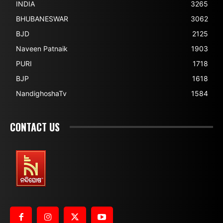
INDIA
3265
BHUBANESWAR
3062
BJD
2125
Naveen Patnaik
1903
PURI
1718
BJP
1618
NandighoshaTv
1584
CONTACT US