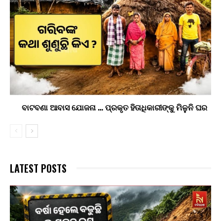
ବାଟବଣା ଆବାସ ଯୋଜନା … ପ୍ରକୃତ ହିତାଧିକାରୀଙ୍କୁ ମିଳୁନି ଘର
LATEST POSTS