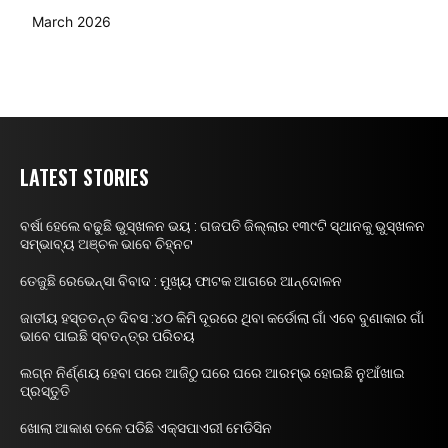
March 2026
LATEST STORIES
ବର୍ଷା ହେଲେ ବଢୁଛି ଭୁସ୍ଖଳନ ଭୟ : ଗଜପତି ଜିଲ୍ଲାର ୧୩୯ଟି ସ୍ଥାନକୁ ଭୁସ୍ଖଳନ
ସମ୍ଭାବ୍ୟ ଅଞ୍ଚଳ ଭାବେ ଚିହ୍ନଟ
ତେଜୁଛି ରେଭେନ୍ସା ବିବାଦ : ମୁଖ୍ୟ ଫାଟକ ଆଗରେ ଆନ୍ଦୋଳନ
ଜାତୀୟ ହସ୍ତତନ୍ତ ଦିବସ :୪୦ କିମି ଦୂରରେ ଥିବା କର୍ଡୋଲା ଗାଁ ଏବେ ବୁଣାକାର ଗାଁ
ଭାବେ ପାଇଛି ସ୍ବତନ୍ତ୍ର ପରିଚୟ
ଲଗ୍ନ ନିର୍ଣ୍ଣୟ ହେବା ପରେ ଆଜିଠୁ ଘରେ ଘରେ ଆରମ୍ଭ ହୋଇଛି ନୁଆଁଖାଇ
ପ୍ରସ୍ତୁତି
ଖୋଲା ଆକାଶ ତଳେ ପଡିଛି ଏକ୍ସପାଏରୀ ମେଡିସିନ