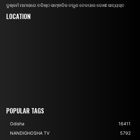
ଦୁଷ୍କର୍ମ ମାମଲାରେ ବରିଷ୍ଠ ସାମ୍ଵାଦିକ ତରୁଣ ତେଜପାଲ ଦୋଷୀ ସାବ୍ୟସ୍ତ
LOCATION
POPULAR TAGS
Odisha
16411
NANDIGHOSHA TV
5792