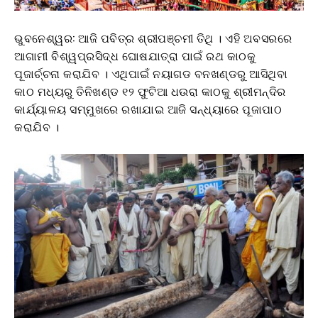
ଭୁବନେଶ୍ୱର: ଆଜି ପବିତ୍ର ଶ୍ରୀପଞ୍ଚମୀ ତିଥି । ଏହି ଅବସରରେ
ଆଗାମୀ ବିଶ୍ୱପ୍ରସିଦ୍ଧ ଘୋଷଯାତ୍ରା ପାଇଁ ରଥ କାଠକୁ
ପୂଜାର୍ଚ୍ଚନା କରାଯିବ । ଏଥିପାଇଁ ନୟାଗଡ ବନଖଣ୍ଡରୁ ଆସିଥିବା
କାଠ ମଧ୍ୟରୁ ତିନିଖଣ୍ଡ ୧୨ ଫୁଟିଆ ଧଉରା କାଠକୁ ଶ୍ରୀମନ୍ଦିର
କାର୍ଯ୍ୟାଳୟ ସମ୍ମୁଖରେ ରଖାଯାଇ ଆଜି ସନ୍ଧ୍ୟାରେ ପୂଜାପାଠ
କରାଯିବ ।