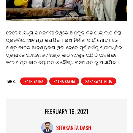
ତେବେ ଆସନ୍ତା ରାମନବମୀ ତିଥିରେ ଅନୁକୂଳ କରାଯାଇ କାଠ ଚିରା
ପ୍ରକ୍ରିୟା ଆରମ୍ଭ କରାଯିବ । ରଥ ନିର୍ମାଣ ପାଇଁ ମୋଟ ୮୬୫
ଖଣ୍ଡ କାଠର ଆବଶ୍ୟକତା ଥିବା ବେଳେ ପୂର୍ବ ବର୍ଷରୁ ଶ୍ରୀମନ୍ଦିର
ପ୍ରଶାସନ ପାଖରେ ୬୯ ଖଣ୍ଡ କାଠ ମହଜୁଦ ଅଛି ଓ ଅବଶିଷ୍ଟ
୭୯୬ ଖଣ୍ଡ କାଠ ନୟାଗଡ ଓ ବୌଦ୍ଧ ବନଖଣ୍ଡ ରୁ ଅଣାଯିବ ।
TAGS:
RATH YATRA
RATHA KATHA
SARASWATI PUJA
FEBRUARY 16, 2021
SITAKANTA DASH