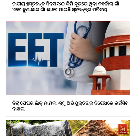
ଜାତୀୟ ହସ୍ତତନ୍ତ ଦିବସ :୪୦ କିମି ଦୂରରେ ଥିବା କର୍ଡୋଲା ଗାଁ
ଏବେ ବୁଣାକାର ଗାଁ ଭାବେ ପାଇଛି ସ୍ବତନ୍ତ୍ର ପରିଚୟ
ନିଟ୍ ପେପର ଲିକ୍ ମାମଲା :ସବୁ ଅଭିଯୁକ୍ତଙ୍କ ବିରୋଧରେ ଚାର୍ଜସିଟ
ଦାଖଲ