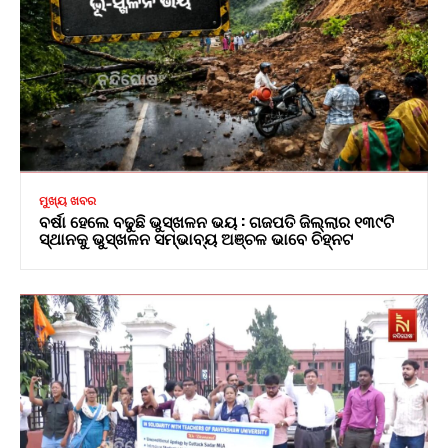
ମୁଖ୍ୟ ଖବର
ବର୍ଷା ହେଲେ ବଢୁଛି ଭୁସ୍ଖଳନ ଭୟ : ଗଜପତି ଜିଲ୍ଲାର ୧୩୯ଟି
ସ୍ଥାନକୁ ଭୁସ୍ଖଳନ ସମ୍ଭାବ୍ୟ ଅଞ୍ଚଳ ଭାବେ ଚିହ୍ନଟ