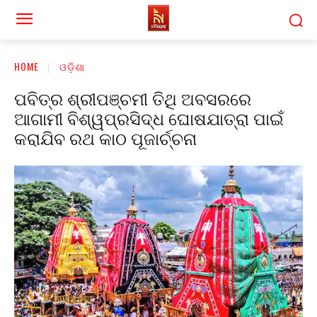
HOME
ଓଡ଼ିଶା
ପବିତ୍ର ଶ୍ରୀପଞ୍ଚମୀ ତିଥି ଅବସରରେ
ଆଗାମୀ ବିଶ୍ୱପ୍ରସିଦ୍ଧ ଘୋଷଯାତ୍ରା ପାଇଁ
କରାଯିବ ରଥ କାଠ ପୂଜାର୍ଚ୍ଚନା