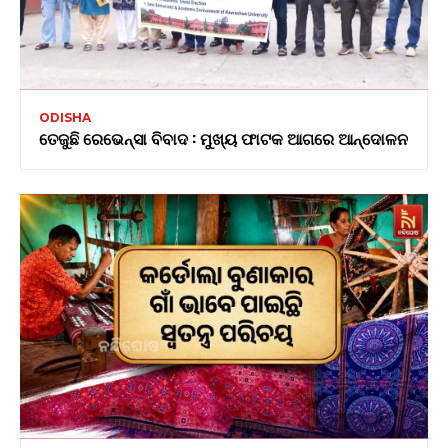
ODISHA
ତେଜୁଛି ରେଭେନ୍ସା ବିବାଦ : ମୁଖ୍ୟ ଫାଟକ ଆଗରେ ଆନ୍ଦୋଳନ