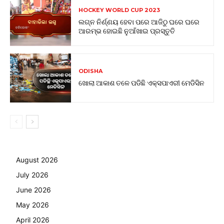
HOCKEY WORLD CUP 2023
ଲଗ୍ନ ନିର୍ଣ୍ଣୟ ହେବା ପରେ ଆଜିଠୁ ଘରେ ଘରେ
ଆରମ୍ଭ ହୋଇଛି ନୁଆଁଖାଇ ପ୍ରସ୍ତୁତି
ODISHA
ଖୋଲା ଆକାଶ ତଳେ ପଡିଛି ଏକ୍ସପାଏରୀ ମେଡିସିନ
August 2026
July 2026
June 2026
May 2026
April 2026