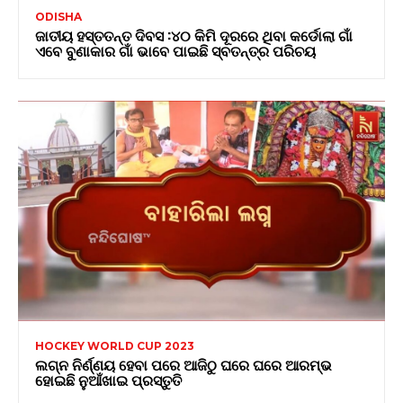
ODISHA
ଜାତୀୟ ହସ୍ତତନ୍ତ ଦିବସ :୪୦ କିମି ଦୂରରେ ଥିବା କର୍ଡୋଲା ଗାଁ
ଏବେ ବୁଣାକାର ଗାଁ ଭାବେ ପାଇଛି ସ୍ବତନ୍ତ୍ର ପରିଚୟ
HOCKEY WORLD CUP 2023
ଲଗ୍ନ ନିର୍ଣ୍ଣୟ ହେବା ପରେ ଆଜିଠୁ ଘରେ ଘରେ ଆରମ୍ଭ
ହୋଇଛି ନୁଆଁଖାଇ ପ୍ରସ୍ତୁତି