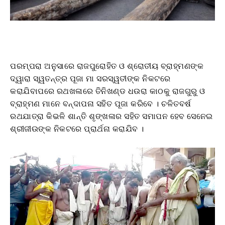
ପରମ୍ପରା ଅନୁସାରେ ରାଜପୁରୋହିତ ଓ ଶ୍ରୋତୀୟ ବ୍ରାହ୍ମଣଙ୍କ
ଦ୍ୱାରା ସ୍ୱତନ୍ତ୍ର ପୂଜା ମା ସରସ୍ୱତୀଙ୍କ ନିକଟରେ
କରାଯିବାପରେ ରଥଖଳାରେ ତିନିଖଣ୍ଡ ଧଉରା କାଠକୁ ରାଜଗୁରୁ ଓ
ବ୍ରାହ୍ମଣ ମାନେ ବନ୍ଦାପନା ସହିତ ପୂଜା କରିବେ । ଚଳିତବର୍ଷ
ରଥଯାତ୍ରା କିଭଳି ଶାନ୍ତି ଶୃଙ୍ଖଳାର ସହିତ ସମାପନ ହେବ ସେନେଇ
ଶ୍ରୀଜୀଉଙ୍କ ନିକଟରେ ପ୍ରାର୍ଥନା କରାଯିବ ।