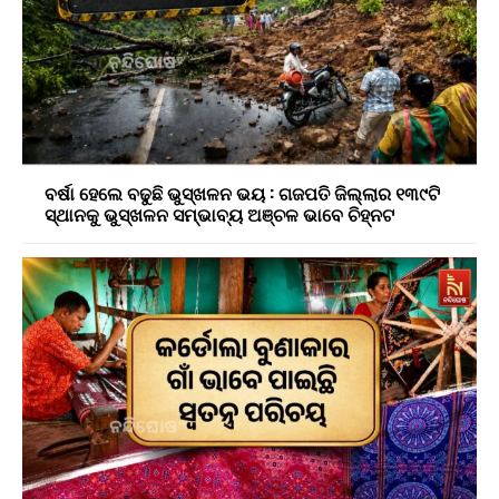
ବର୍ଷା ହେଲେ ବଢୁଛି ଭୁସ୍ଖଳନ ଭୟ : ଗଜପତି ଜିଲ୍ଲାର ୧୩୯ଟି
ସ୍ଥାନକୁ ଭୁସ୍ଖଳନ ସମ୍ଭାବ୍ୟ ଅଞ୍ଚଳ ଭାବେ ଚିହ୍ନଟ