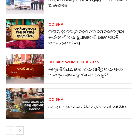
ଆନ୍ଦୋଳନ
ODISHA
ଜାତୀୟ ହସ୍ତତନ୍ତ ଦିବସ :୪୦ କିମି ଦୂରରେ ଥିବା
କର୍ଡୋଲା ଗାଁ ଏବେ ବୁଣାକାର ଗାଁ ଭାବେ ପାଇଛି
ସ୍ବତନ୍ତ୍ର ପରିଚୟ
HOCKEY WORLD CUP 2023
ଲଗ୍ନ ନିର୍ଣ୍ଣୟ ହେବା ପରେ ଆଜିଠୁ ଘରେ ଘରେ
ଆରମ୍ଭ ହୋଇଛି ନୁଆଁଖାଇ ପ୍ରସ୍ତୁତି
ODISHA
ଖୋଲା ଆକାଶ ତଳେ ପଡିଛି ଏକ୍ସପାଏରୀ ମେଡିସିନ