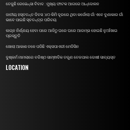
ତେଜୁଛି ରେଭେନ୍ସା ବିବାଦ : ମୁଖ୍ୟ ଫାଟକ ଆଗରେ ଆନ୍ଦୋଳନ
ଜାତୀୟ ହସ୍ତତନ୍ତ ଦିବସ :୪୦ କିମି ଦୂରରେ ଥିବା କର୍ଡୋଲା ଗାଁ ଏବେ ବୁଣାକାର ଗାଁ
ଭାବେ ପାଇଛି ସ୍ବତନ୍ତ୍ର ପରିଚୟ
ଲଗ୍ନ ନିର୍ଣ୍ଣୟ ହେବା ପରେ ଆଜିଠୁ ଘରେ ଘରେ ଆରମ୍ଭ ହୋଇଛି ନୁଆଁଖାଇ
ପ୍ରସ୍ତୁତି
ଖୋଲା ଆକାଶ ତଳେ ପଡିଛି ଏକ୍ସପାଏରୀ ମେଡିସିନ
ଦୁଷ୍କର୍ମ ମାମଲାରେ ବରିଷ୍ଠ ସାମ୍ଵାଦିକ ତରୁଣ ତେଜପାଲ ଦୋଷୀ ସାବ୍ୟସ୍ତ
LOCATION