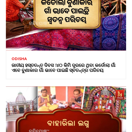
ODISHA
ଜାତୀୟ ହସ୍ତତନ୍ତ ଦିବସ :୪୦ କିମି ଦୂରରେ ଥିବା କର୍ଡୋଲା ଗାଁ
ଏବେ ବୁଣାକାର ଗାଁ ଭାବେ ପାଇଛି ସ୍ବତନ୍ତ୍ର ପରିଚୟ