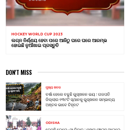
HOCKEY WORLD CUP 2023
ଲଗ୍ନ ନିର୍ଣ୍ଣୟ ହେବା ପରେ ଆଜିଠୁ ଘରେ ଘରେ ଆରମ୍ଭ
ହୋଇଛି ନୁଆଁଖାଇ ପ୍ରସ୍ତୁତି
DON'T MISS
ମୁଖ୍ୟ ଖବର
ବର୍ଷା ହେଲେ ବଢୁଛି ଭୁସ୍ଖଳନ ଭୟ : ଗଜପତି
ଜିଲ୍ଲାର ୧୩୯ଟି ସ୍ଥାନକୁ ଭୁସ୍ଖଳନ ସମ୍ଭାବ୍ୟ
ଅଞ୍ଚଳ ଭାବେ ଚିହ୍ନଟ
ODISHA
ତେଜୁଛି ରେଭେନ୍ସା ବିବାଦ : ମୁଖ୍ୟ ଫାଟକ ଆଗରେ