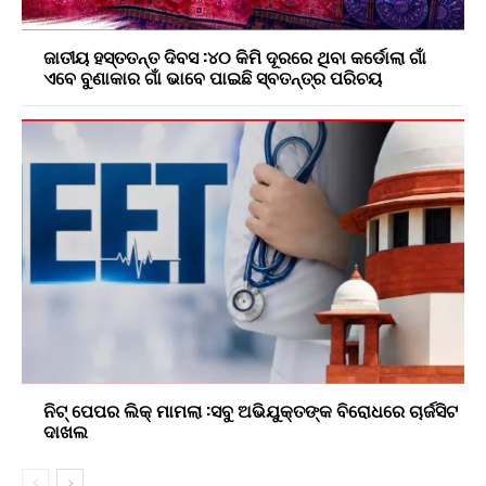
ଜାତୀୟ ହସ୍ତତନ୍ତ ଦିବସ :୪୦ କିମି ଦୂରରେ ଥିବା କର୍ଡୋଲା ଗାଁ
ଏବେ ବୁଣାକାର ଗାଁ ଭାବେ ପାଇଛି ସ୍ବତନ୍ତ୍ର ପରିଚୟ
ନିଟ୍ ପେପର ଲିକ୍ ମାମଲା :ସବୁ ଅଭିଯୁକ୍ତଙ୍କ ବିରୋଧରେ ଚାର୍ଜସିଟ
ଦାଖଲ