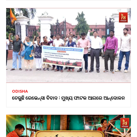
ODISHA
ତେଜୁଛି ରେଭେନ୍ସା ବିବାଦ : ମୁଖ୍ୟ ଫାଟକ ଆଗରେ ଆନ୍ଦୋଳନ