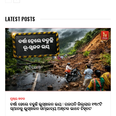
LATEST POSTS
ମୁଖ୍ୟ ଖବର
ବର୍ଷା ହେଲେ ବଢୁଛି ଭୁସ୍ଖଳନ ଭୟ : ଗଜପତି ଜିଲ୍ଲାର ୧୩୯ଟି
ସ୍ଥାନକୁ ଭୁସ୍ଖଳନ ସମ୍ଭାବ୍ୟ ଅଞ୍ଚଳ ଭାବେ ଚିହ୍ନଟ