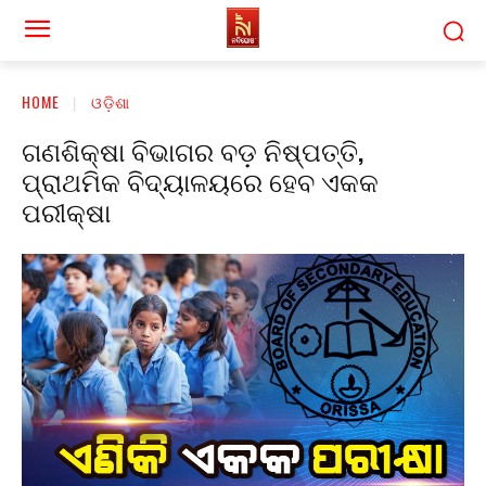
HOME
ଓଡ଼ିଶା
ଗଣଶିକ୍ଷା ବିଭାଗର ବଡ଼ ନିଷ୍ପତ୍ତି,
ପ୍ରାଥମିକ ବିଦ୍ୟାଳୟରେ ହେବ ଏକକ
ପରୀକ୍ଷା