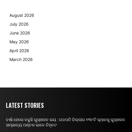
August 2026
July 2026
June 2026
May 2026
April 2026
March 2026
LATEST STORIES
ବର୍ଷା ହେଲେ ବଢୁଛି ଭୁସ୍ଖଳନ ଭୟ : ଗଜପତି ଜିଲ୍ଲାର ୧୩୯ଟି ସ୍ଥାନକୁ ଭୁସ୍ଖଳନ
ସମ୍ଭାବ୍ୟ ଅଞ୍ଚଳ ଭାବେ ଚିହ୍ନଟ