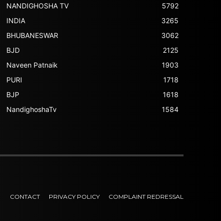
NANDIGHOSHA TV
5792
INDIA
3265
BHUBANESWAR
3062
BJD
2125
Naveen Patnaik
1903
PURI
1718
BJP
1618
NandighoshaTv
1584
CONTACT
PRIVACY POLICY
COMPLAINT REDRESSAL