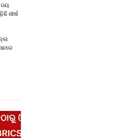
କ ଜୟ
ି ଶୀର୍ଷ
ଲ୍ଲା
 ପଛରେ