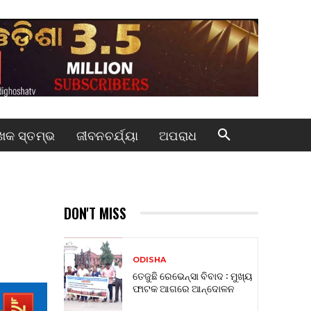
କ ସ୍ତମ୍ଭ
ଜୀବନଚର୍ଯ୍ୟା
ଅପରାଧ
DON'T MISS
ODISHA
ତେଜୁଛି ରେଭେନ୍ସା ବିବାଦ : ମୁଖ୍ୟ
ଫାଟକ ଆଗରେ ଆନ୍ଦୋଳନ