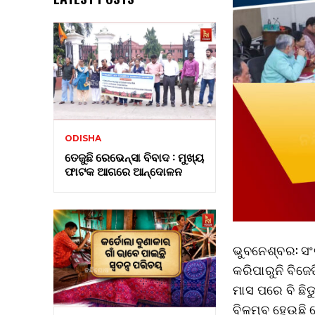
ODISHA
ତେଜୁଛି ରେଭେନ୍ସା ବିବାଦ : ମୁଖ୍ୟ
ଫାଟକ ଆଗରେ ଆନ୍ଦୋଳନ
ଭୁବନେଶ୍ବର: ସଂଗ
କରିପାରୁନି ବିଜ
ମାସ ପରେ ବି ଛି
ବିଳମ୍ବ ହେଉଛି 