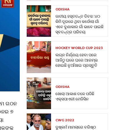
ODISHA
ଜାତୀୟ ହସ୍ତତନ୍ତ ଦିବସ :୪୦
କିମି ଦୂରରେ ଥିବା କର୍ଡୋଲା ଗାଁ
ଏବେ ବୁଣାକାର ଗାଁ ଭାବେ ପାଇଛି
ସ୍ବତନ୍ତ୍ର ପରିଚୟ
HOCKEY WORLD CUP 2023
ଲଗ୍ନ ନିର୍ଣ୍ଣୟ ହେବା ପରେ
ଆଜିଠୁ ଘରେ ଘରେ ଆରମ୍ଭ
ହୋଇଛି ନୁଆଁଖାଇ ପ୍ରସ୍ତୁତି
ODISHA
ଖୋଲା ଆକାଶ ତଳେ ପଡିଛି
ଏକ୍ସପାଏରୀ ମେଡିସିନ
 ଟିମ ଗଠନ
ଗଠନର ୭
ୟା
CWG 2022
ୋକଙ୍କୁ
ଦୁଷ୍କର୍ମ ମାମଲାରେ ବରିଷ୍ଠ