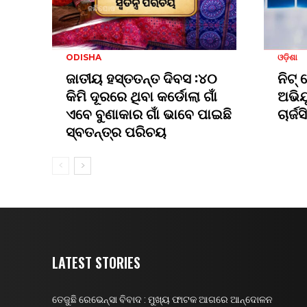
ODISHA
ଓଡ଼ିଶା
ଜାତୀୟ ହସ୍ତତନ୍ତ ଦିବସ :୪୦
ନିଟ୍
କିମି ଦୂରରେ ଥିବା କର୍ଡୋଲା ଗାଁ
ଅଭିଯ
ଏବେ ବୁଣାକାର ଗାଁ ଭାବେ ପାଇଛି
ଚାର୍
ସ୍ବତନ୍ତ୍ର ପରିଚୟ
LATEST STORIES
ତେଜୁଛି ରେଭେନ୍ସା ବିବାଦ : ମୁଖ୍ୟ ଫାଟକ ଆଗରେ ଆନ୍ଦୋଳନ