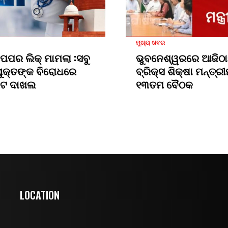
ମୁଖ୍ୟ ଖବର
 ପେପର ଲିକ୍ ମାମଲା :ସବୁ
ଭୁବନେଶ୍ୱରରେ ଆଜିଠା
ୁକ୍ତଙ୍କ ବିରୋଧରେ
ବ୍ରିକ୍ସ ଶିକ୍ଷା ମନ୍ତ୍
ଜସିଟ ଦାଖଲ
୧୩ତମ ବୈଠକ
LOCATION