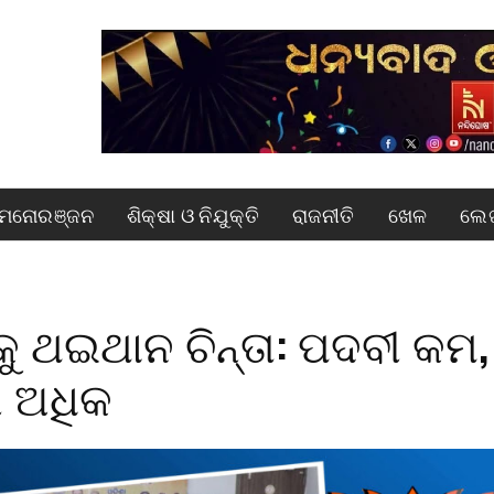
ମନୋରଞ୍ଜନ
ଶିକ୍ଷା ଓ ନିଯୁକ୍ତି
ରାଜନୀତି
ଖେଳ
ଲେଖ
କୁ ଥଇଥାନ ଚିନ୍ତା: ପଦବୀ କମ,
 ଅଧିକ