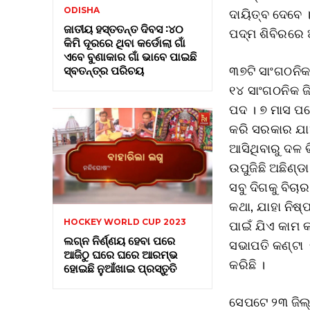
ଦାୟିତ୍ବ ଦେବେ 
ODISHA
ଜାତୀୟ ହସ୍ତତନ୍ତ ଦିବସ :୪୦
ପଦ୍ମ ଶିବିରରେ 
କିମି ଦୂରରେ ଥିବା କର୍ଡୋଲା ଗାଁ
ଏବେ ବୁଣାକାର ଗାଁ ଭାବେ ପାଇଛି
୩୭ଟି ସାଂଗଠନିକ 
ସ୍ବତନ୍ତ୍ର ପରିଚୟ
୧୪ ସାଂଗଠନିକ ଜ
ପଦ । ୭ ମାସ ପର
କରି ସରକାର ଯାଏ
ଆସିଥିବାରୁ ଦଳ 
ଉପୁଜିଛି ଅଛିଣ୍ଡା
ସବୁ ଦିଗକୁ ବିଚ
କଥା, ଯାହା ନିଷ୍
ପାଇଁ ଯିଏ କାମ କ
HOCKEY WORLD CUP 2023
ଲଗ୍ନ ନିର୍ଣ୍ଣୟ ହେବା ପରେ
ସଭାପତି କଣ୍ଟା 
ଆଜିଠୁ ଘରେ ଘରେ ଆରମ୍ଭ
କରିଛି ।
ହୋଇଛି ନୁଆଁଖାଇ ପ୍ରସ୍ତୁତି
ସେପଟେ ୨୩ ଜିଲ