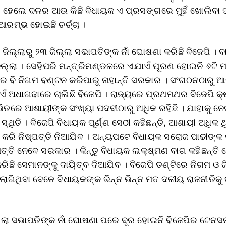
। ହେଲେ ଦଳର ଆଉ କିଛି ବିଧାୟକ ଏ ପ୍ରସଙ୍ଗରେ ମୁହିଁ ଖୋଲିବା
ଆରମ୍ଭ ହୋଇଛି ଚର୍ଚ୍ଚା ।
ଜିଲ୍ଲାରୁ ୨୩ ଜିଲ୍ଲା ସଭାପତିଙ୍କ ନାଁ ଘୋଷଣା କରିଛି ବିଜେପି । ବା
ିଲ୍ଲା । ସେହିପରି ମନ୍ତ୍ରିମଣ୍ଡଳରେ ଏଯାଏଁ ପୂରଣ ହୋଇନି ୬ଟି ମ
େ ବି ନିଗମ ବଣ୍ଟନ କରିପାରୁ ନାହାନ୍ତି ସରକାର । ସଂଗଠନଠାରୁ 
ଁ ଅଧାଗଢାରେ ଚାଲିଛି ବିଜେପି । ରାଜ୍ୟରେ ପ୍ରଥମଥର ବିଜେପି କ୍
ଭିତରେ ଆଶାୟୀଙ୍କ ସଂଖ୍ୟା ପଦବୀଠାରୁ ଅଧିକ ରହିଛି । ଯାହାକୁ ନେ
 ସ୍ଥିତି । ବିଜେପି ବିଧାୟକ ପୂର୍ଣ୍ଣ ସେଠୀ କହିଛନ୍ତି, ଆଶାୟୀ ଅଧିକ ଥ
ାର କରି ନିଷ୍ପତ୍ତି ନିଆଯିବ । ଅନ୍ୟପଟେ ବିଧାୟକ ସରୋଜ ପାଢୀଙ୍କ 
ପତ୍ତି ନେବେ ସରକାର । କିନ୍ତୁ ବିଧାୟକ ଲକ୍ଷ୍ମଣ ବାଗ କହିଛନ୍ତି
ରିଛି ସେମାନଙ୍କୁ ଦାୟିତ୍ବ ଦିଆଯିବ । ବିଜେପି ତଣ୍ଟିରେ ନିଗମ ଓ ଜ
ଲାଗିଥିବା ବେଳେ ବିଧାୟକଙ୍କ ଭିନ୍ନ ଭିନ୍ନ ମତ ଦଳୀୟ ରାଜନୀତିକୁ
୍ଲା ସଭାପତିଙ୍କ ନାଁ ଘୋଷଣା ପରେ ଦୂର ହୋଇନି ବିଜେପିର ଟେନସ