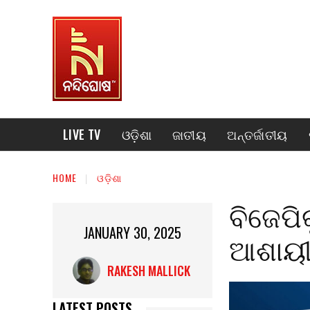
LIVE TV
ଓଡ଼ିଶା
ଜାତୀୟ
ଅନ୍ତର୍ଜାତୀୟ
HOME
ଓଡ଼ିଶା
ବିଜେପି
JANUARY 30, 2025
ଆଶାୟୀ
RAKESH MALLICK
LATEST POSTS