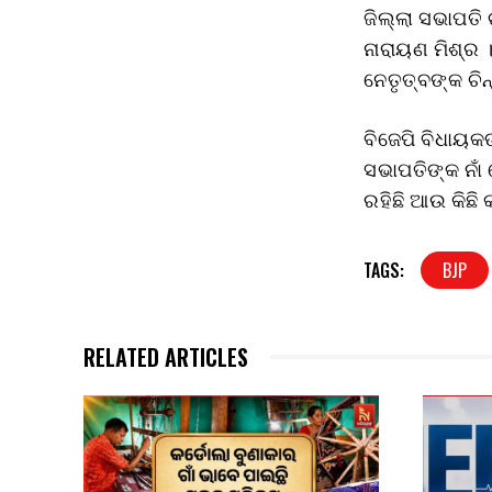
ଜିଲ୍ଲା ସଭାପତି
ନାରାୟଣ ମିଶ୍ର 
ନେତୃତ୍ବଙ୍କ ଚିନ୍
ବିଜେପି ବିଧାୟକଙ
ସଭାପତିଙ୍କ ନାଁ
ରହିଛି ଆଉ କିଛି 
TAGS:
BJP
RELATED ARTICLES