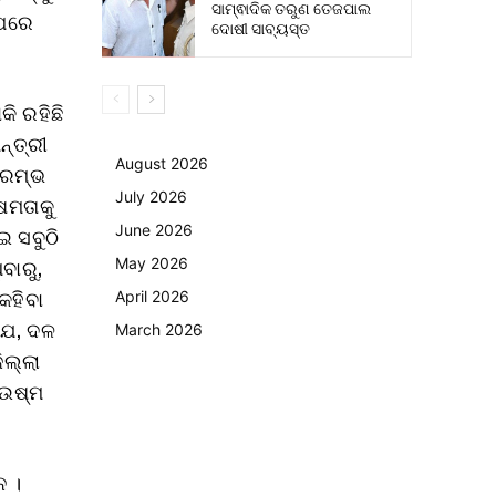
ସାମ୍ଵାଦିକ ତରୁଣ ତେଜପାଲ
 ପରେ
ଦୋଷୀ ସାବ୍ୟସ୍ତ
କି ରହିଛି
ନ୍ତ୍ରୀ
August 2026
ଆରମ୍ଭ
July 2026
ଷମତାକୁ
June 2026
ଇ ସବୁଠି
ିବାରୁ,
May 2026
କହିବା
April 2026
 ଯେ, ଦଳ
March 2026
ିଲ୍ଲା
 ଉଷ୍ମ
ନ ।