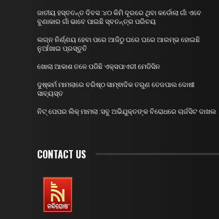
ଜାତୀୟ ହସ୍ତତନ୍ତ ଦିବସ :୪୦ କିମି ଦୂରରେ ଥିବା କର୍ଡୋଲା ଗାଁ ଏବେ
ବୁଣାକାର ଗାଁ ଭାବେ ପାଇଛି ସ୍ବତନ୍ତ୍ର ପରିଚୟ
ଲଗ୍ନ ନିର୍ଣ୍ଣୟ ହେବା ପରେ ଆଜିଠୁ ଘରେ ଘରେ ଆରମ୍ଭ ହୋଇଛି
ନୁଆଁଖାଇ ପ୍ରସ୍ତୁତି
ଖୋଲା ଆକାଶ ତଳେ ପଡିଛି ଏକ୍ସପାଏରୀ ମେଡିସିନ
ଦୁଷ୍କର୍ମ ମାମଲାରେ ବରିଷ୍ଠ ସାମ୍ଵାଦିକ ତରୁଣ ତେଜପାଲ ଦୋଷୀ
ସାବ୍ୟସ୍ତ
ନିଟ୍ ପେପର ଲିକ୍ ମାମଲା :ସବୁ ଅଭିଯୁକ୍ତଙ୍କ ବିରୋଧରେ ଚାର୍ଜସିଟ ଦାଖଲ
CONTACT US