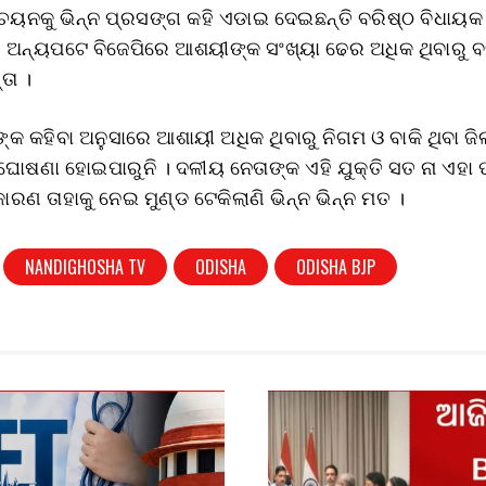
 ଚୟନକୁ ଭିନ୍ନ ପ୍ରସଙ୍ଗ କହି ଏଡାଇ ଦେଇଛନ୍ତି ବରିଷ୍ଠ ବିଧାୟ
। ଅନ୍ୟପଟେ ବିଜେପିରେ ଆଶୟୀଙ୍କ ସଂଖ୍ୟା ଢେର ଅଧିକ ଥିବାରୁ ବଢ଼ିଛ
ତା ।
୍କ କହିବା ଅନୁସାରେ ଆଶାୟୀ ଅଧିକ ଥିବାରୁ ନିଗମ ଓ ବାକି ଥିବା ଜି
 ଘୋଷଣା ହୋଇପାରୁନି । ଦଳୀୟ ନେତାଙ୍କ ଏହି ଯୁକ୍ତି ସତ ନା ଏହା
କାରଣ ତାହାକୁ ନେଇ ମୁଣ୍ଡ ଟେକିଲାଣି ଭିନ୍ନ ଭିନ୍ନ ମତ ।
NANDIGHOSHA TV
ODISHA
ODISHA BJP