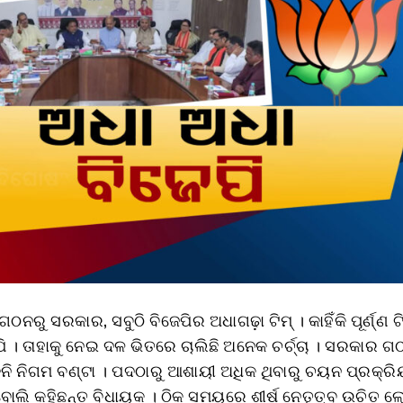
ଠନରୁ ସରକାର, ସବୁଠି ବିଜେପିର ଅଧାଗଢ଼ା ଟିମ୍ । କାହିଁକି ପୂର୍ଣ୍ଣ
େପି । ତାହାକୁ ନେଇ ଦଳ ଭିତରେ ଚାଲିଛି ଅନେକ ଚର୍ଚ୍ଚା । ସରକାର 
ଡୁନି ନିଗମ ବଣ୍ଟା । ପଦଠାରୁ ଆଶାୟୀ ଅଧିକ ଥିବାରୁ ଚୟନ ପ୍ରକ୍ରି
ବୋଲି କହିଛନ୍ତ ବିଧାୟକ । ଠିକ ସମୟରେ ଶୀର୍ଷ ନେତୃତ୍ବ ଉଚିତ ଲ