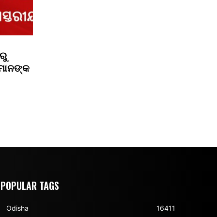
ରୁ
ରୀମାନଙ୍କ
POPULAR TAGS
Odisha
16411