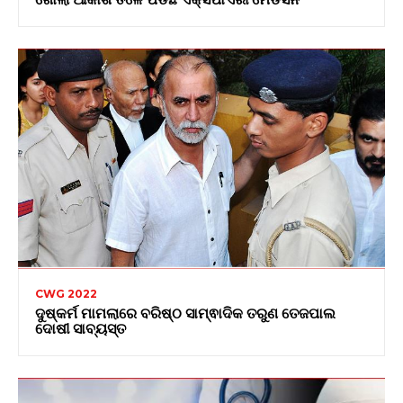
CWG 2022
ଦୁଷ୍କର୍ମ ମାମଲାରେ ବରିଷ୍ଠ ସାମ୍ଵାଦିକ ତରୁଣ ତେଜପାଲ
ଦୋଷୀ ସାବ୍ୟସ୍ତ