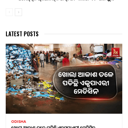
LATEST POSTS
ODISHA
ଖୋଲା ଆକାଶ ତଳେ ପଡିଛି ଏକ୍ସପାଏରୀ ମେଡିସିନ