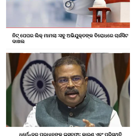
ନିଟ୍ ପେପର ଲିକ୍ ମାମଲା :ସବୁ ଅଭିଯୁକ୍ତଙ୍କ ବିରୋଧରେ ଚାର୍ଜସିଟ
ଦାଖଲ
ଧର୍ମେନ୍ଦ୍ର ପ୍ରଧାନଙ୍କ ଇସ୍ତଫା: କାରଣ ଏବଂ ପରିସ୍ଥିତି