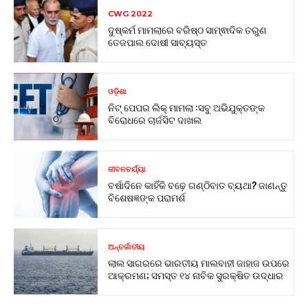
CWG 2022
ଦୁଷ୍କର୍ମ ମାମଲାରେ ବରିଷ୍ଠ ସାମ୍ଵାଦିକ ତରୁଣ
ତେଜପାଲ ଦୋଷୀ ସାବ୍ୟସ୍ତ
ଓଡ଼ିଶା
ନିଟ୍ ପେପର ଲିକ୍ ମାମଲା :ସବୁ ଅଭିଯୁକ୍ତଙ୍କ
ବିରୋଧରେ ଚାର୍ଜସିଟ ଦାଖଲ
ଜୀବନଚର୍ଯ୍ୟା
ବର୍ଷାଦିନେ କାହିଁକି ବଢ଼େ ଗଣ୍ଠିବାତ ବ୍ୟଥା? ଜାଣନ୍ତୁ
ବିଶେଷଜ୍ଞଙ୍କ ପରାମର୍ଶ
ଅନ୍ତର୍ଜାତୀୟ
ଲାଲ ସାଗରରେ ଭାରତୀୟ ମାଲବାହୀ ଜାହାଜ ଉପରେ
ଆକ୍ରମଣ; ସମସ୍ତ ୧୪ ନାବିକ ସୁରକ୍ଷିତ ଉଦ୍ଧାର