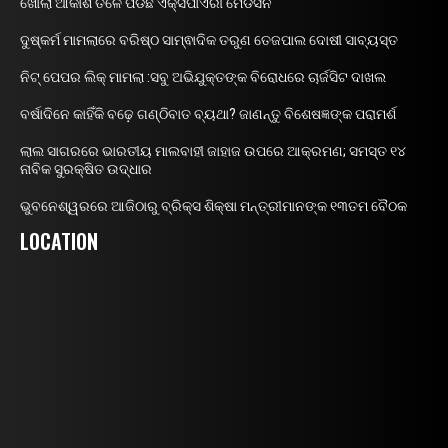
ଖୋଲା ଆକାଶ ତଳେ ପଡିଛି ଏକ୍ସପାଏରୀ ମେଡିସିନ
ଦୁଷ୍କର୍ମ ମାମଲାରେ ବରିଷ୍ଠ ସାମ୍ଵାଦିକ ତରୁଣ ତେଜପାଲ ଦୋଷୀ ସାବ୍ୟସ୍ତ
ନିଟ୍ ପେପର ଲିକ୍ ମାମଲା :ସବୁ ଅଭିଯୁକ୍ତଙ୍କ ବିରୋଧରେ ଚାର୍ଜସିଟ ଦାଖଲ
ବର୍ଷାଦିନେ କାହିଁକି ବଢ଼େ ଗଣ୍ଠିବାତ ବ୍ୟଥା? ଜାଣନ୍ତୁ ବିଶେଷଜ୍ଞଙ୍କ ପରାମର୍ଶ
ଲାଲ ସାଗରରେ ଭାରତୀୟ ମାଲବାହୀ ଜାହାଜ ଉପରେ ଆକ୍ରମଣ; ସମସ୍ତ ୧୪
ନାବିକ ସୁରକ୍ଷିତ ଉଦ୍ଧାର
ଭୁବନେଶ୍ୱରରେ ଆଜିଠାରୁ ବ୍ରିକ୍ସ ଶିକ୍ଷା ମନ୍ତ୍ରୀମାନଙ୍କ ୧୩ତମ ବୈଠକ
LOCATION