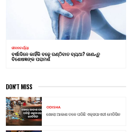
ଜୀବନଚର୍ଯ୍ୟା
ବର୍ଷାଦିନେ କାହିଁକି ବଢ଼େ ଗଣ୍ଠିବାତ ବ୍ୟଥା? ଜାଣନ୍ତୁ
ବିଶେଷଜ୍ଞଙ୍କ ପରାମର୍ଶ
DON'T MISS
ODISHA
ଖୋଲା ଆକାଶ ତଳେ ପଡିଛି ଏକ୍ସପାଏରୀ ମେଡିସିନ