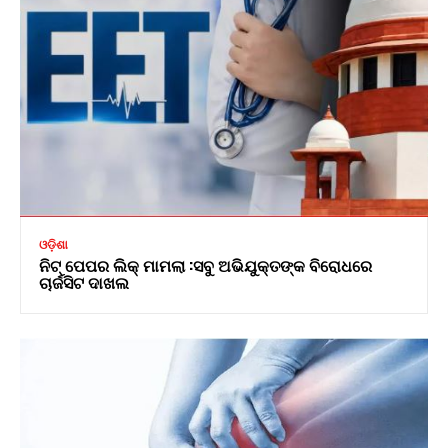
ଓଡ଼ିଶା
ନିଟ୍ ପେପର ଲିକ୍ ମାମଲା :ସବୁ ଅଭିଯୁକ୍ତଙ୍କ ବିରୋଧରେ
ଚାର୍ଜସିଟ ଦାଖଲ