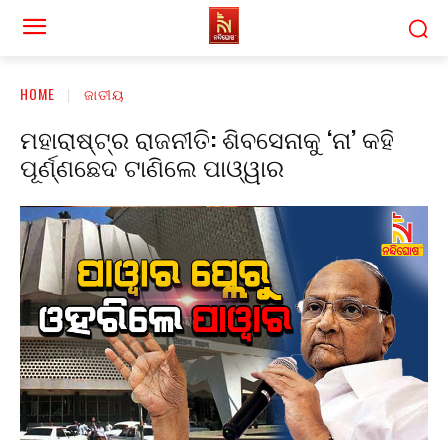
HOME
ଜାତୀୟ
ମହାରାଷ୍ଟ୍ର ରାଜନୀତି: ଶିବସେନାକୁ ‘ନା’ କହି
ପୂର୍ଣ୍ଣଛେଦ ଟାଣିଲେ ପାଓ୍ୱାର