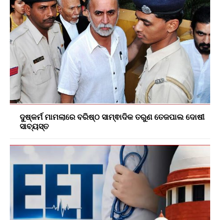
ଦୁଷ୍କର୍ମ ମାମଲାରେ ବରିଷ୍ଠ ସାମ୍ଵାଦିକ ତରୁଣ ତେଜପାଲ ଦୋଷୀ
ସାବ୍ୟସ୍ତ