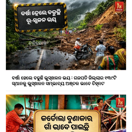
ବର୍ଷା ହେଲେ ବଢୁଛି ଭୁସ୍ଖଳନ ଭୟ : ଗଜପତି ଜିଲ୍ଲାର ୧୩୯ଟି
ସ୍ଥାନକୁ ଭୁସ୍ଖଳନ ସମ୍ଭାବ୍ୟ ଅଞ୍ଚଳ ଭାବେ ଚିହ୍ନଟ