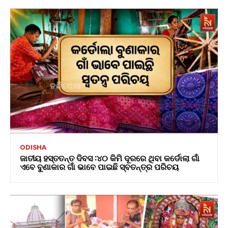
ODISHA
ଜାତୀୟ ହସ୍ତତନ୍ତ ଦିବସ :୪୦ କିମି ଦୂରରେ ଥିବା କର୍ଡୋଲା ଗାଁ
ଏବେ ବୁଣାକାର ଗାଁ ଭାବେ ପାଇଛି ସ୍ବତନ୍ତ୍ର ପରିଚୟ