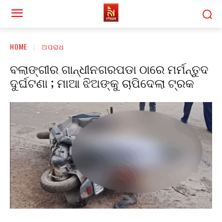
HOME
ଅପରାଧ
ବଲାଙ୍ଗୀର ଗାନ୍ଧୀନଗରପଡା ଠାରେ ମର୍ମନ୍ତୁଦ
ଦୁର୍ଘଟଣା ; ମାଆ ଝିଅଙ୍କୁ ଚାପିଦେଲା ଟ୍ରକ