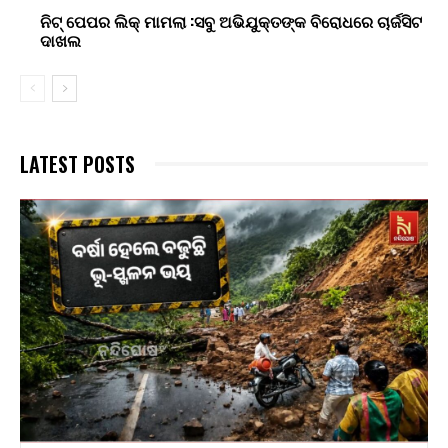
ନିଟ୍ ପେପର ଲିକ୍ ମାମଲା :ସବୁ ଅଭିଯୁକ୍ତଙ୍କ ବିରୋଧରେ ଚାର୍ଜସିଟ
ଦାଖଲ
LATEST POSTS