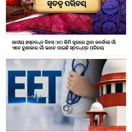
ଜାତୀୟ ହସ୍ତତନ୍ତ ଦିବସ :୪୦ କିମି ଦୂରରେ ଥିବା କର୍ଡୋଲା ଗାଁ
ଏବେ ବୁଣାକାର ଗାଁ ଭାବେ ପାଇଛି ସ୍ବତନ୍ତ୍ର ପରିଚୟ