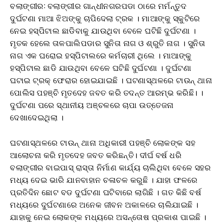
ବଲାଙ୍ଗୀର: ବଲାଙ୍ଗୀର ଗାନ୍ଧୀନଗରପଡା ଠାରେ ମର୍ମନ୍ତୁଦ
ଦୁର୍ଘଟଣା ମାଆ ଝିଅଙ୍କୁ ଚାପିଦେଲା ଟ୍ରକ । ମାଆଙ୍କୁ ସ୍କୁଟିରେ
ନେଇ ହସ୍ପିଟାଲ ଛାଡିବାକୁ ଯାଉଥିବା ବେଳେ ଘଟିଛି ଦୁର୍ଘଟଣା ।
ମୃତକ ହେଲେ ତାଳପାଲିପଡାର ସୁନିତା ନାଗ ଓ ଶ୍ରୁତି ନାଗ । ସୁନିତା
ନାଗ ଏକ ଘରୋଇ ହସ୍ପିଟାଲରେ କର୍ମଚାରୀ ଥିଲେ । ମାଆଙ୍କୁ
ହସ୍ପିଟାଲ ଛାଡି ଯାଉଥିବା ବେଳେ ଘଟିଛି ଦୁର୍ଘଟଣା । ଦୁର୍ଘଟଣା
ଘଟାଇ ଟ୍ରକ୍ ଫେରାର ହୋଇଯାଇଛି । ଘଟଣାସ୍ଥଳରେ ଟାଉନ୍ ଥାନା
ପୋଲିସ ପହଞ୍ଚି ମୃତଦେହ ଜବତ କରି ତଦନ୍ତ ଆରମ୍ଭ କରିଛି। ।
ଦୁର୍ଘଟଣା ପରେ ସ୍ଥାନୀୟ ଅଞ୍ଚଳରେ ଚାପା ଉତ୍ତେଜନା
ଦେଖାଦେଇଥିଲା ।
ଘଟଣାସ୍ଥଳରେ ଟାଉନ୍ ଥାନା ଅଧିକାରୀ ପହଞ୍ଚି ଲୋକଙ୍କ ସହ
ଆଲୋଚନା କରି ମୃତଦେହ ଜବତ କରିଛନ୍ତି। ଦୀର୍ଘ ବର୍ଷ ଧରି
ବଲାଙ୍ଗୀର ବାଇପାସ୍ ରାସ୍ତା ନିର୍ମାଣ କାର୍ଯ୍ୟ ଚାଲିଥିବା ବେଳେ ସହର
ମଧ୍ୟ ଦେଇ ଭାରି ଯାନବାହାନ ଚଳାଚଳ କରୁଛି । ଯାହା ଫଳରେ
ପ୍ରତିଦିନ ଛୋଟ ବଡ ଦୁର୍ଘଟଣା ଘଟିବାରେ ଲାଗିଛି । ଗତ କିଛି ବର୍ଷ
ମଧ୍ୟରେ ଦୁର୍ଘଟଣାରେ ଅନେକ ଜୀବନ ଅକାଳରେ ଚାଲିଯାଇଛି ।
ଯାହାକୁ ନେଇ ଲୋକଙ୍କ ମଧ୍ୟରେ ଅସନ୍ତୋଷ ପ୍ରକାଶ ପାଇଛି ।