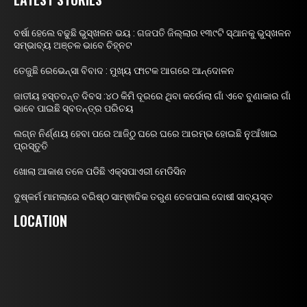
ବର୍ଷା ହେଲେ ବଢୁଛି ଭୁସ୍ଖଳନ ଭୟ : ଗଜପତି ଜିଲ୍ଲାର ୧୩୯ଟି ସ୍ଥାନକୁ ଭୁସ୍ଖଳନ
ସମ୍ଭାବ୍ୟ ଅଞ୍ଚଳ ଭାବେ ଚିହ୍ନଟ
ତେଜୁଛି ରେଭେନ୍ସା ବିବାଦ : ମୁଖ୍ୟ ଫାଟକ ଆଗରେ ଆନ୍ଦୋଳନ
ଜାତୀୟ ହସ୍ତତନ୍ତ ଦିବସ :୪୦ କିମି ଦୂରରେ ଥିବା କର୍ଡୋଲା ଗାଁ ଏବେ ବୁଣାକାର ଗାଁ
ଭାବେ ପାଇଛି ସ୍ବତନ୍ତ୍ର ପରିଚୟ
ଲଗ୍ନ ନିର୍ଣ୍ଣୟ ହେବା ପରେ ଆଜିଠୁ ଘରେ ଘରେ ଆରମ୍ଭ ହୋଇଛି ନୁଆଁଖାଇ
ପ୍ରସ୍ତୁତି
ଖୋଲା ଆକାଶ ତଳେ ପଡିଛି ଏକ୍ସପାଏରୀ ମେଡିସିନ
ଦୁଷ୍କର୍ମ ମାମଲାରେ ବରିଷ୍ଠ ସାମ୍ଵାଦିକ ତରୁଣ ତେଜପାଲ ଦୋଷୀ ସାବ୍ୟସ୍ତ
LOCATION