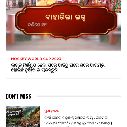
HOCKEY WORLD CUP 2023
ଲଗ୍ନ ନିର୍ଣ୍ଣୟ ହେବା ପରେ ଆଜିଠୁ ଘରେ ଘରେ ଆରମ୍ଭ
ହୋଇଛି ନୁଆଁଖାଇ ପ୍ରସ୍ତୁତି
DON'T MISS
ମୁଖ୍ୟ ଖବର
ବର୍ଷା ହେଲେ ବଢୁଛି ଭୁସ୍ଖଳନ ଭୟ : ଗଜପତି
ଜିଲ୍ଲାର ୧୩୯ଟି ସ୍ଥାନକୁ ଭୁସ୍ଖଳନ ସମ୍ଭାବ୍ୟ