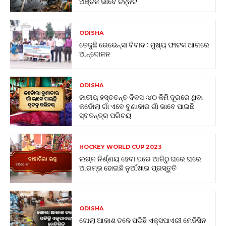
ଅଞ୍ଚଳ ଭାବେ ଚିହ୍ନଟ
ODISHA
ତେଜୁଛି ରେଭେନ୍ସା ବିବାଦ : ମୁଖ୍ୟ ଫାଟକ ଆଗରେ
ଆନ୍ଦୋଳନ
ODISHA
ଜାତୀୟ ହସ୍ତତନ୍ତ ଦିବସ :୪୦ କିମି ଦୂରରେ ଥିବା
କର୍ଡୋଲା ଗାଁ ଏବେ ବୁଣାକାର ଗାଁ ଭାବେ ପାଇଛି
ସ୍ବତନ୍ତ୍ର ପରିଚୟ
HOCKEY WORLD CUP 2023
ଲଗ୍ନ ନିର୍ଣ୍ଣୟ ହେବା ପରେ ଆଜିଠୁ ଘରେ ଘରେ
ଆରମ୍ଭ ହୋଇଛି ନୁଆଁଖାଇ ପ୍ରସ୍ତୁତି
ODISHA
ଖୋଲା ଆକାଶ ତଳେ ପଡିଛି ଏକ୍ସପାଏରୀ ମେଡିସିନ