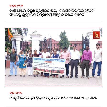
ମୁଖ୍ୟ ଖବର
ବର୍ଷା ହେଲେ ବଢୁଛି ଭୁସ୍ଖଳନ ଭୟ : ଗଜପତି ଜିଲ୍ଲାର ୧୩୯ଟି
ସ୍ଥାନକୁ ଭୁସ୍ଖଳନ ସମ୍ଭାବ୍ୟ ଅଞ୍ଚଳ ଭାବେ ଚିହ୍ନଟ
ODISHA
ତେଜୁଛି ରେଭେନ୍ସା ବିବାଦ : ମୁଖ୍ୟ ଫାଟକ ଆଗରେ ଆନ୍ଦୋଳନ