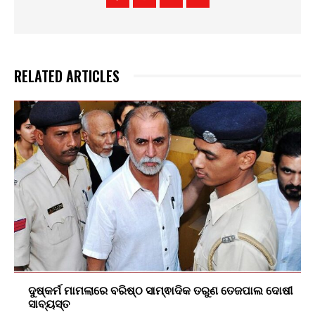
RELATED ARTICLES
ଦୁଷ୍କର୍ମ ମାମଲାରେ ବରିଷ୍ଠ ସାମ୍ଵାଦିକ ତରୁଣ ତେଜପାଲ ଦୋଷୀ
ସାବ୍ୟସ୍ତ