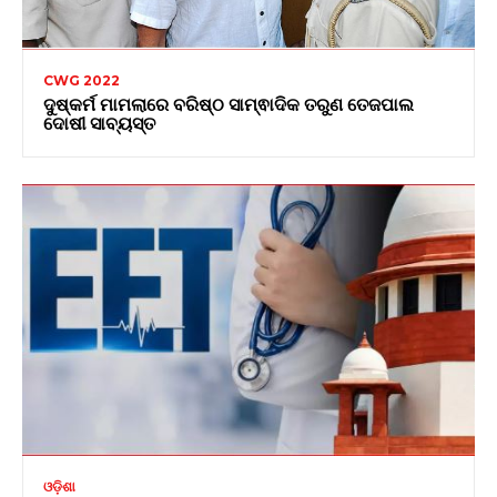
CWG 2022
ଦୁଷ୍କର୍ମ ମାମଲାରେ ବରିଷ୍ଠ ସାମ୍ଵାଦିକ ତରୁଣ ତେଜପାଲ
ଦୋଷୀ ସାବ୍ୟସ୍ତ
ଓଡ଼ିଶା