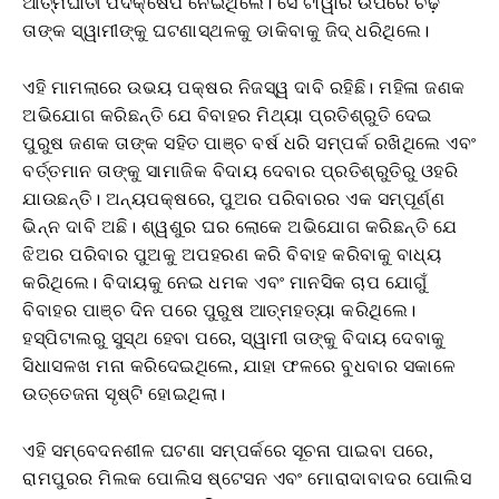
ଆତ୍ମଘାତୀ ପଦକ୍ଷେପ ନେଇଥିଲେ। ସେ ଟାୱାର ଉପରେ ଚଢ଼ି
ତାଙ୍କ ସ୍ୱାମୀଙ୍କୁ ଘଟଣାସ୍ଥଳକୁ ଡାକିବାକୁ ଜିଦ୍ ଧରିଥିଲେ।
ଏହି ମାମଲାରେ ଉଭୟ ପକ୍ଷର ନିଜସ୍ୱ ଦାବି ରହିଛି। ମହିଳା ଜଣକ
ଅଭିଯୋଗ କରିଛନ୍ତି ଯେ ବିବାହର ମିଥ୍ୟା ପ୍ରତିଶ୍ରୁତି ଦେଇ
ପୁରୁଷ ଜଣକ ତାଙ୍କ ସହିତ ପାଞ୍ଚ ବର୍ଷ ଧରି ସମ୍ପର୍କ ରଖିଥିଲେ ଏବଂ
ବର୍ତ୍ତମାନ ତାଙ୍କୁ ସାମାଜିକ ବିଦାୟ ଦେବାର ପ୍ରତିଶ୍ରୁତିରୁ ଓହରି
ଯାଉଛନ୍ତି। ଅନ୍ୟପକ୍ଷରେ, ପୁଅର ପରିବାରର ଏକ ସମ୍ପୂର୍ଣ୍ଣ
ଭିନ୍ନ ଦାବି ଅଛି। ଶ୍ୱଶୁର ଘର ଲୋକେ ଅଭିଯୋଗ କରିଛନ୍ତି ଯେ
ଝିଅର ପରିବାର ପୁଅକୁ ଅପହରଣ କରି ବିବାହ କରିବାକୁ ବାଧ୍ୟ
କରିଥିଲେ। ବିଦାୟକୁ ନେଇ ଧମକ ଏବଂ ମାନସିକ ଚାପ ଯୋଗୁଁ
ବିବାହର ପାଞ୍ଚ ଦିନ ପରେ ପୁରୁଷ ଆତ୍ମହତ୍ୟା କରିଥିଲେ।
ହସ୍ପିଟାଲରୁ ସୁସ୍ଥ ହେବା ପରେ, ସ୍ୱାମୀ ତାଙ୍କୁ ବିଦାୟ ଦେବାକୁ
ସିଧାସଳଖ ମନା କରିଦେଇଥିଲେ, ଯାହା ଫଳରେ ବୁଧବାର ସକାଳେ
ଉତ୍ତେଜନା ସୃଷ୍ଟି ହୋଇଥିଲା।
ଏହି ସମ୍ବେଦନଶୀଳ ଘଟଣା ସମ୍ପର୍କରେ ସୂଚନା ପାଇବା ପରେ,
ରାମପୁରର ମିଲକ ପୋଲିସ ଷ୍ଟେସନ ଏବଂ ମୋରାଦାବାଦର ପୋଲିସ