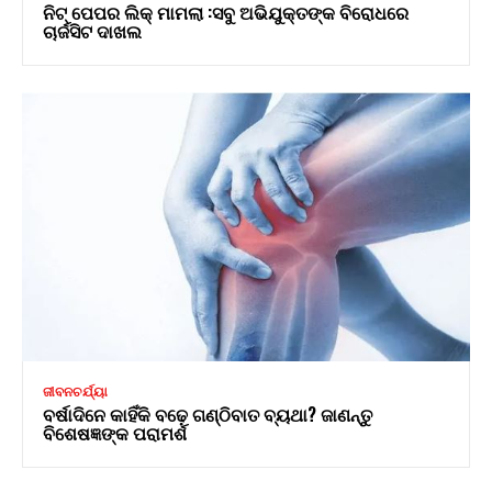
ନିଟ୍ ପେପର ଲିକ୍ ମାମଲା :ସବୁ ଅଭିଯୁକ୍ତଙ୍କ ବିରୋଧରେ
ଚାର୍ଜସିଟ ଦାଖଲ
ଜୀବନଚର୍ଯ୍ୟା
ବର୍ଷାଦିନେ କାହିଁକି ବଢ଼େ ଗଣ୍ଠିବାତ ବ୍ୟଥା? ଜାଣନ୍ତୁ
ବିଶେଷଜ୍ଞଙ୍କ ପରାମର୍ଶ