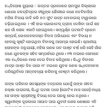
ନନ୍ଦିଘୋଷ ବ୍ୟୁରୋ : ଉତ୍ତର ପ୍ରଦେଶର ରାମପୁର ଜିଲ୍ଲାରେ
ଶୋଲେ ଚଳଚ୍ଚିତ୍ରର ବୀରୁଙ୍କ ଶୈଳୀରେ ଜଣେ ନବବିବାହିତା
ମହିଳା ବିଦାୟ ଦାବି କରି ୫୦ ଫୁଟ ଉଚ୍ଚ ମୋବାଇଲ୍ ଟାୱାରରେ
ଚଢ଼ିଯାଇଥିଲେ । ଏହି ହାଇ-ଭୋଲଟେଜ୍ ଡ୍ରାମା ଦେଖିବା ପାଇଁ ଶହ
ଶହ ଗାଁ ଲୋକ ଏକାଠି ହୋଇଥିଲେ। ସମ୍ପୂର୍ଣ୍ଣ ଘଟଣାଟି ପ୍ରେମ
ସମ୍ପର୍କ, ଜୋରଜବରଦସ୍ତ ବିବାହ ଅଭିଯୋଗ ଏବଂ ବିଦାୟ ନ
ହେବାରୁ ସୃଷ୍ଟି ହୋଇଥିବା ବିବାଦରୁ ଆରମ୍ଭ ହୋଇଛି। ସ୍ଥାନୀୟ
ଲୋକଙ୍କ ଅନୁଯାୟୀ, ମହିଳା ଜଣକ ଗତ ପାଞ୍ଚ ବର୍ଷ ଧରି ସେହି ଗାଁର
ଜଣେ ଯୁବକଙ୍କ ସହିତ ସମ୍ପର୍କରେ ଥିଲେ। ୧୩ ମଇରେ ସେମାନେ
ଏକ ମନ୍ଦିରରେ ମାଳା ଦେଇ ବିବାହ କରିଥିଲେ। କିନ୍ତୁ ବିବାହର
ମାତ୍ର ପାଞ୍ଚ ଦିନ ପରେ ୧୮ ମଇରେ ଯୁବକ ଜଣକ ସନ୍ଦେହଜନକ
ପରିସ୍ଥିତିରେ ଆତ୍ମହତ୍ୟା କରିବାକୁ ଚେଷ୍ଟା କରିଥିଲେ।
ତାଙ୍କ ପରିବାର ସଦସ୍ୟଙ୍କ ତତ୍ପରତା ଯୋଗୁଁ ତାଙ୍କ ଜୀବନ
ରକ୍ଷା ପାଇଗଲା, କିନ୍ତୁ ଘଟଣା ପରେ (ଗୋଟିଏ ମାସ ପରେ) ମଧ୍ୟ
ସେ ତାଙ୍କ ସ୍ତ୍ରୀଙ୍କୁ ବିଦାୟ ଦେଇ ଘରକୁ ନେଇ ନଥିଲେ।
ସ୍ୱାମୀଙ୍କ ଦୂରତାରେ ଆଘାତ ପାଇ ଯୁବତୀ ଜଣକ ଶେଷରେ ଏହି