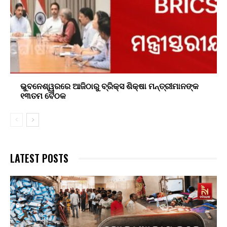
ଭୁବନେଶ୍ୱରରେ ଆଜିଠାରୁ ବ୍ରିକ୍ସ ଶିକ୍ଷା ମନ୍ତ୍ରୀମାନଙ୍କ
୧୩ତମ ବୈଠକ
LATEST POSTS