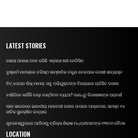
LATEST STORIES
ଖୋଲା ଆକାଶ ତଳେ ପଡିଛି ଏକ୍ସପାଏରୀ ମେଡିସିନ
ଦୁଷ୍କର୍ମ ମାମଲାରେ ବରିଷ୍ଠ ସାମ୍ଵାଦିକ ତରୁଣ ତେଜପାଲ ଦୋଷୀ ସାବ୍ୟସ୍ତ
ନିଟ୍ ପେପର ଲିକ୍ ମାମଲା :ସବୁ ଅଭିଯୁକ୍ତଙ୍କ ବିରୋଧରେ ଚାର୍ଜସିଟ ଦାଖଲ
ବର୍ଷାଦିନେ କାହିଁକି ବଢ଼େ ଗଣ୍ଠିବାତ ବ୍ୟଥା? ଜାଣନ୍ତୁ ବିଶେଷଜ୍ଞଙ୍କ ପରାମର୍ଶ
ଲାଲ ସାଗରରେ ଭାରତୀୟ ମାଲବାହୀ ଜାହାଜ ଉପରେ ଆକ୍ରମଣ; ସମସ୍ତ ୧୪
ନାବିକ ସୁରକ୍ଷିତ ଉଦ୍ଧାର
ଭୁବନେଶ୍ୱରରେ ଆଜିଠାରୁ ବ୍ରିକ୍ସ ଶିକ୍ଷା ମନ୍ତ୍ରୀମାନଙ୍କ ୧୩ତମ ବୈଠକ
LOCATION