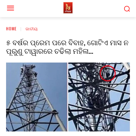
HOME
ଜାତୀୟ
୫ ବର୍ଷର ପ୍ରେମ ପରେ ବିବାହ, ଗୋଟିଏ ମାସ ନ
ପୂରୁଣୁ ଟାୱାରରେ ଚଢିଲା ମହିଳା…