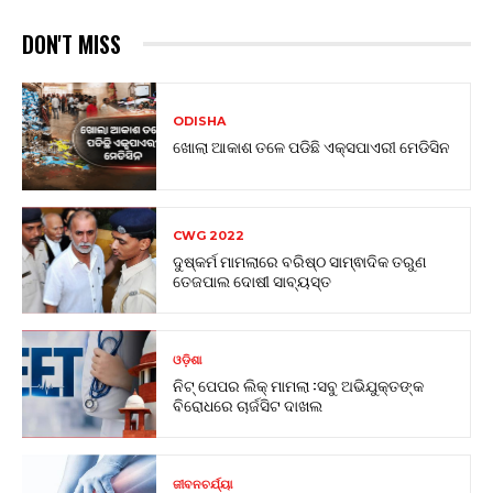
DON'T MISS
ODISHA
ଖୋଲା ଆକାଶ ତଳେ ପଡିଛି ଏକ୍ସପାଏରୀ ମେଡିସିନ
CWG 2022
ଦୁଷ୍କର୍ମ ମାମଲାରେ ବରିଷ୍ଠ ସାମ୍ଵାଦିକ ତରୁଣ
ତେଜପାଲ ଦୋଷୀ ସାବ୍ୟସ୍ତ
ଓଡ଼ିଶା
ନିଟ୍ ପେପର ଲିକ୍ ମାମଲା :ସବୁ ଅଭିଯୁକ୍ତଙ୍କ
ବିରୋଧରେ ଚାର୍ଜସିଟ ଦାଖଲ
ଜୀବନଚର୍ଯ୍ୟା