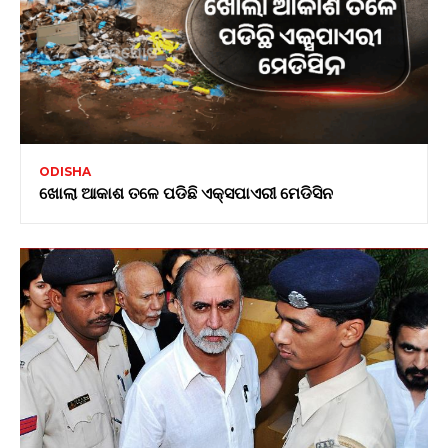
ODISHA
ଖୋଲା ଆକାଶ ତଳେ ପଡିଛି ଏକ୍ସପାଏରୀ ମେଡିସିନ