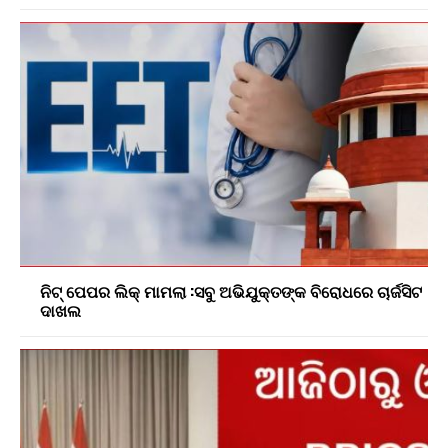
ନିଟ୍ ପେପର ଲିକ୍ ମାମଲା :ସବୁ ଅଭିଯୁକ୍ତଙ୍କ ବିରୋଧରେ ଚାର୍ଜସିଟ
ଦାଖଲ