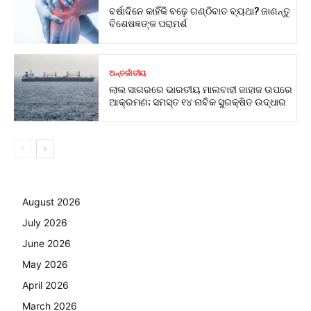
ବର୍ଷାଦିନେ କାହିଁକି ବଢ଼େ ଗଣ୍ଠିବାତ ବ୍ୟଥା? ଜାଣନ୍ତୁ
ବିଶେଷଜ୍ଞଙ୍କ ପରାମର୍ଶ
ଅନ୍ତର୍ଜାତୀୟ
ଲାଲ ସାଗରରେ ଭାରତୀୟ ମାଲବାହୀ ଜାହାଜ ଉପରେ
ଆକ୍ରମଣ; ସମସ୍ତ ୧୪ ନାବିକ ସୁରକ୍ଷିତ ଉଦ୍ଧାର
August 2026
July 2026
June 2026
May 2026
April 2026
March 2026