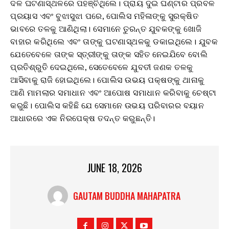
ଦଳ ଘଟଣାସ୍ଥଳରେ ପହଞ୍ଚିଥିଲେ। ପ୍ରାୟ ଦୁଇ ଘଣ୍ଟାର ପ୍ରବଳ
ପ୍ରୟାସ ଏବଂ ବୁଝାସୁଝା ପରେ, ପୋଲିସ ମହିଳାଙ୍କୁ ସୁରକ୍ଷିତ
ଭାବରେ ତଳକୁ ଆଣିଥିଲା। ସେମାନେ ତୁରନ୍ତ ଯୁବକଙ୍କୁ ଖୋଜି
ବାହାର କରିଥିଲେ ଏବଂ ତାଙ୍କୁ ଘଟଣାସ୍ଥଳକୁ ଡକାଇଥିଲେ। ଯୁବକ
ଯେତେବେଳେ ତାଙ୍କ ସ୍ତ୍ରୀଙ୍କୁ ତାଙ୍କ ସହିତ ନେଇଯିବେ ବୋଲି
ପ୍ରତିଶ୍ରୁତି ଦେଇଥିଲେ, ସେତେବେଳେ ଯୁବତୀ ଜଣକ ତଳକୁ
ଆସିବାକୁ ରାଜି ହୋଇଥିଲେ। ପୋଲିସ ଉଭୟ ପକ୍ଷଙ୍କୁ ଥାନାକୁ
ଆଣି ମାମଲାର ସମାଧାନ ଏବଂ ଆପୋଷ ସମାଧାନ କରିବାକୁ ଚେଷ୍ଟା
କରୁଛି। ପୋଲିସ କହିଛି ଯେ ସେମାନେ ଉଭୟ ପରିବାରର ବୟାନ
ଆଧାରରେ ଏକ ନିରପେକ୍ଷ ତଦନ୍ତ କରୁଛନ୍ତି।
JUNE 18, 2026
GAUTAM BUDDHA MAHAPATRA