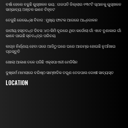
ବର୍ଷା ହେଲେ ବଢୁଛି ଭୁସ୍ଖଳନ ଭୟ : ଗଜପତି ଜିଲ୍ଲାର ୧୩୯ଟି ସ୍ଥାନକୁ ଭୁସ୍ଖଳନ
ସମ୍ଭାବ୍ୟ ଅଞ୍ଚଳ ଭାବେ ଚିହ୍ନଟ
ତେଜୁଛି ରେଭେନ୍ସା ବିବାଦ : ମୁଖ୍ୟ ଫାଟକ ଆଗରେ ଆନ୍ଦୋଳନ
ଜାତୀୟ ହସ୍ତତନ୍ତ ଦିବସ :୪୦ କିମି ଦୂରରେ ଥିବା କର୍ଡୋଲା ଗାଁ ଏବେ ବୁଣାକାର ଗାଁ
ଭାବେ ପାଇଛି ସ୍ବତନ୍ତ୍ର ପରିଚୟ
ଲଗ୍ନ ନିର୍ଣ୍ଣୟ ହେବା ପରେ ଆଜିଠୁ ଘରେ ଘରେ ଆରମ୍ଭ ହୋଇଛି ନୁଆଁଖାଇ
ପ୍ରସ୍ତୁତି
ଖୋଲା ଆକାଶ ତଳେ ପଡିଛି ଏକ୍ସପାଏରୀ ମେଡିସିନ
ଦୁଷ୍କର୍ମ ମାମଲାରେ ବରିଷ୍ଠ ସାମ୍ଵାଦିକ ତରୁଣ ତେଜପାଲ ଦୋଷୀ ସାବ୍ୟସ୍ତ
LOCATION