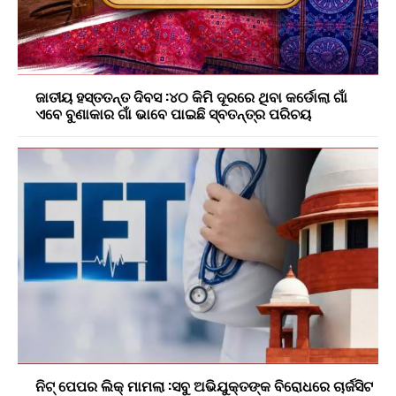
ଜାତୀୟ ହସ୍ତତନ୍ତ ଦିବସ :୪୦ କିମି ଦୂରରେ ଥିବା କର୍ଡୋଲା ଗାଁ
ଏବେ ବୁଣାକାର ଗାଁ ଭାବେ ପାଇଛି ସ୍ବତନ୍ତ୍ର ପରିଚୟ
ନିଟ୍ ପେପର ଲିକ୍ ମାମଲା :ସବୁ ଅଭିଯୁକ୍ତଙ୍କ ବିରୋଧରେ ଚାର୍ଜସିଟ