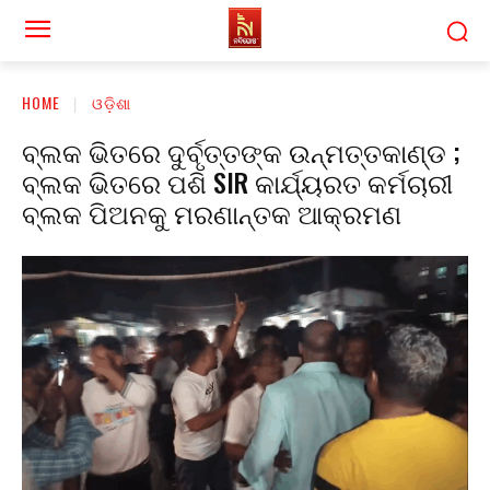
HOME
ଓଡ଼ିଶା
ବ୍ଲକ ଭିତରେ ଦୁର୍ବୃତ୍ତଙ୍କ ଉନ୍ମତ୍ତକାଣ୍ଡ ;
ବ୍ଲକ ଭିତରେ ପଶି SIR କାର୍ଯ୍ୟରତ କର୍ମଚାରୀ
ବ୍ଲକ ପିଅନକୁ ମରଣାନ୍ତକ ଆକ୍ରମଣ