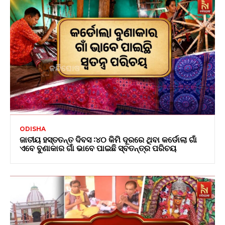
ODISHA
ଜାତୀୟ ହସ୍ତତନ୍ତ ଦିବସ :୪୦ କିମି ଦୂରରେ ଥିବା କର୍ଡୋଲା ଗାଁ
ଏବେ ବୁଣାକାର ଗାଁ ଭାବେ ପାଇଛି ସ୍ବତନ୍ତ୍ର ପରିଚୟ