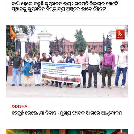
ବର୍ଷା ହେଲେ ବଢୁଛି ଭୁସ୍ଖଳନ ଭୟ : ଗଜପତି ଜିଲ୍ଲାର ୧୩୯ଟି
ସ୍ଥାନକୁ ଭୁସ୍ଖଳନ ସମ୍ଭାବ୍ୟ ଅଞ୍ଚଳ ଭାବେ ଚିହ୍ନଟ
ODISHA
ତେଜୁଛି ରେଭେନ୍ସା ବିବାଦ : ମୁଖ୍ୟ ଫାଟକ ଆଗରେ ଆନ୍ଦୋଳନ