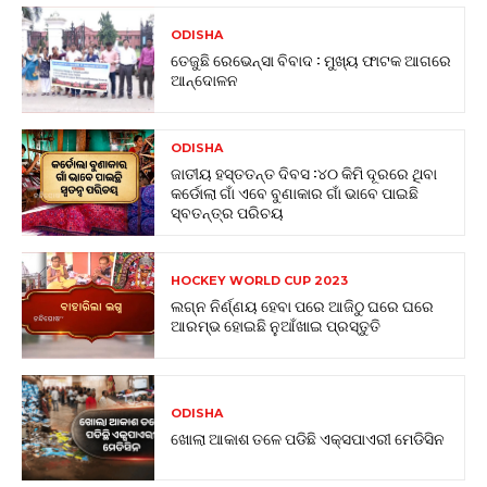
ODISHA
ତେଜୁଛି ରେଭେନ୍ସା ବିବାଦ : ମୁଖ୍ୟ ଫାଟକ ଆଗରେ
ଆନ୍ଦୋଳନ
ODISHA
ଜାତୀୟ ହସ୍ତତନ୍ତ ଦିବସ :୪୦ କିମି ଦୂରରେ ଥିବା
କର୍ଡୋଲା ଗାଁ ଏବେ ବୁଣାକାର ଗାଁ ଭାବେ ପାଇଛି
ସ୍ବତନ୍ତ୍ର ପରିଚୟ
HOCKEY WORLD CUP 2023
ଲଗ୍ନ ନିର୍ଣ୍ଣୟ ହେବା ପରେ ଆଜିଠୁ ଘରେ ଘରେ
ଆରମ୍ଭ ହୋଇଛି ନୁଆଁଖାଇ ପ୍ରସ୍ତୁତି
ODISHA
ଖୋଲା ଆକାଶ ତଳେ ପଡିଛି ଏକ୍ସପାଏରୀ ମେଡିସିନ