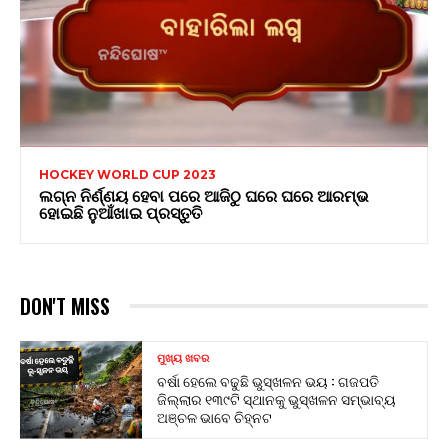
HOCKEY WORLD CUP 2023
ଲଗ୍ନ ନିର୍ଣ୍ଣୟ ହେବା ପରେ ଆଜିଠୁ ଘରେ ଘରେ ଆରମ୍ଭ
ହୋଇଛି ନୁଆଁଖାଇ ପ୍ରସ୍ତୁତି
DON'T MISS
ମୁଖ୍ୟ ଖବର
ବର୍ଷା ହେଲେ ବଢୁଛି ଭୁସ୍ଖଳନ ଭୟ : ଗଜପତି
ଜିଲ୍ଲାର ୧୩୯ଟି ସ୍ଥାନକୁ ଭୁସ୍ଖଳନ ସମ୍ଭାବ୍ୟ
ଅଞ୍ଚଳ ଭାବେ ଚିହ୍ନଟ