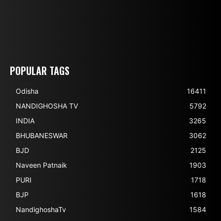
POPULAR TAGS
Odisha
16411
NANDIGHOSHA TV
5792
INDIA
3265
BHUBANESWAR
3062
BJD
2125
Naveen Patnaik
1903
PURI
1718
BJP
1618
NandighoshaTv
1584