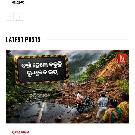
ଦାଖଲ
LATEST POSTS
ମୁଖ୍ୟ ଖବର