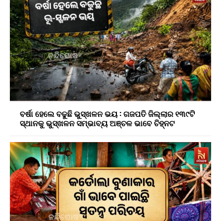
ବର୍ଷା ହେଲେ ବଢୁଛି ଭୁସ୍ଖଳନ ଭୟ : ଗଜପତି ଜିଲ୍ଲାର ୧୩୯ଟି
ସ୍ଥାନକୁ ଭୁସ୍ଖଳନ ସମ୍ଭାବ୍ୟ ଅଞ୍ଚଳ ଭାବେ ଚିହ୍ନଟ