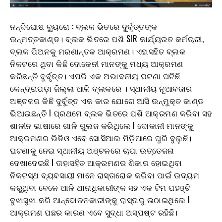
ନନ୍ଦିଘୋଷ ବ୍ୟୁରୋ : ବ୍ଲକ ଭିତରେ ଦୁର୍ବୃତ୍ତଙ୍କ
ଉନ୍ମତ୍ତକାଣ୍ଡ। ବ୍ଲକ ଭିତରେ ପଶି SIR କାର୍ଯ୍ୟରତ କର୍ମଚାରୀ,
ବ୍ଲକ ପିଅନକୁ ମରଣାନ୍ତକ ଆକ୍ରମଣ। ଏହାସହିତ ବ୍ଲକ
ନିକଟରେ ଥିବା କିଛି ଦୋକେନୀ ମାନଙ୍କୁ ମଧ୍ୟ ଆକ୍ରମଣ
କରିଛନ୍ତି ଦୁର୍ବୃତ୍ତ। ଏପରି ଏକ ଅଭାବନୀୟ ଘଟଣା ଘଟିଛି
କେନ୍ଦ୍ରାପଡ଼ା ଜିଲ୍ଲା ଆଳି ବ୍ଲକରେ । ସ୍ଥାନୀୟ ନୂଆବଜାର
ଅଞ୍ଚଳର କିଛି ଦୁର୍ବୁତ୍ତ ଏକ କାର ଯୋଗେ ଆସି ଉନ୍ମୁକ୍ତ କାଣ୍ଡ
ଭିଆଇଛନ୍ତି l ପ୍ରଥମେ ବ୍ଲକ ଭିତରେ ପଶି ଆକ୍ରମଣ କରିବା ସହ
ଶାଳୀନ ଭାଷାରେ ଗାଳି ଗୁଲଜ କରିଥିଲେ l ଦୋକାନୀ ମାନଙ୍କୁ
ଆକ୍ରମଣର ଭିଡିଓ ଏବେ ସୋସିଆଲ ମିଡ଼ିଆରେ ଘୁରି ବୁଲୁଛି।
ଘଟଣାକୁ ନେଇ ସ୍ଥାନୀୟ ଅଞ୍ଚଳରେ ଚାପା ଉତ୍ତେଜନା
ଦେଖାଦେଇଛି l ତାହାସହିତ ଆକ୍ରମଣର ଶିକାର ହୋଇଥିବା
ନିକଟସ୍ଥ ବ୍ୟବସାୟୀ ମାନେ ରାସ୍ତାରୋକ କରିବା ପାଇଁ ଉଦ୍ୟମ
କରୁଥିବା ବେଳେ ଆଳି ଥାନାଧିକାରୀଙ୍କ ସହ ଏକ ଟିମ ପହଞ୍ଚି
ବୁଝାସୁଝା କରି ଆନ୍ଦୋଳନକାରୀଙ୍କୁ ରାସ୍ତାରୁ ଉଠାଇଥିଲେ l
ଆକ୍ରମଣ ପଛର କାରଣ ଏବେ ସୁଦ୍ଧା ଅସ୍ପଷ୍ଟ ରହିଛି।