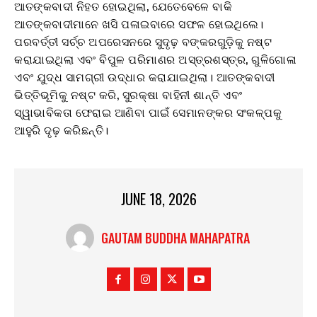
ଆତଙ୍କବାଦୀ ନିହତ ହୋଇଥିଲା, ଯେତେବେଳେ ବାକି
ଆତଙ୍କବାଦୀମାନେ ଖସି ପଳାଇବାରେ ସଫଳ ହୋଇଥିଲେ।
ପରବର୍ତ୍ତୀ ସର୍ଚ୍ଚ ଅପରେସନରେ ସୁଦୃଢ଼ ​​ବଙ୍କରଗୁଡ଼ିକୁ ନଷ୍ଟ
କରାଯାଇଥିଲା ଏବଂ ବିପୁଳ ପରିମାଣର ଅସ୍ତ୍ରଶସ୍ତ୍ର, ଗୁଳିଗୋଳା
ଏବଂ ଯୁଦ୍ଧ ସାମଗ୍ରୀ ଉଦ୍ଧାର କରାଯାଇଥିଲା। ଆତଙ୍କବାଦୀ
ଭିତ୍ତିଭୂମିକୁ ନଷ୍ଟ କରି, ସୁରକ୍ଷା ବାହିନୀ ଶାନ୍ତି ଏବଂ
ସ୍ୱାଭାବିକତା ଫେରାଇ ଆଣିବା ପାଇଁ ସେମାନଙ୍କର ସଂକଳ୍ପକୁ
ଆହୁରି ଦୃଢ଼ କରିଛନ୍ତି।
JUNE 18, 2026
GAUTAM BUDDHA MAHAPATRA