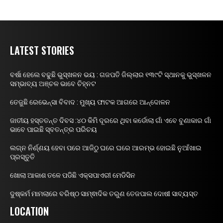
LATEST STORIES
ବର୍ଷା ହେଲେ ବଢୁଛି ଭୁସ୍ଖଳନ ଭୟ : ଗଜପତି ଜିଲ୍ଲାର ୧୩୯ଟି ସ୍ଥାନକୁ ଭୁସ୍ଖଳନ
ସମ୍ଭାବ୍ୟ ଅଞ୍ଚଳ ଭାବେ ଚିହ୍ନଟ
ତେଜୁଛି ରେଭେନ୍ସା ବିବାଦ : ମୁଖ୍ୟ ଫାଟକ ଆଗରେ ଆନ୍ଦୋଳନ
ଜାତୀୟ ହସ୍ତତନ୍ତ ଦିବସ :୪୦ କିମି ଦୂରରେ ଥିବା କର୍ଡୋଲା ଗାଁ ଏବେ ବୁଣାକାର ଗାଁ
ଭାବେ ପାଇଛି ସ୍ବତନ୍ତ୍ର ପରିଚୟ
ଲଗ୍ନ ନିର୍ଣ୍ଣୟ ହେବା ପରେ ଆଜିଠୁ ଘରେ ଘରେ ଆରମ୍ଭ ହୋଇଛି ନୁଆଁଖାଇ
ପ୍ରସ୍ତୁତି
ଖୋଲା ଆକାଶ ତଳେ ପଡିଛି ଏକ୍ସପାଏରୀ ମେଡିସିନ
ଦୁଷ୍କର୍ମ ମାମଲାରେ ବରିଷ୍ଠ ସାମ୍ଵାଦିକ ତରୁଣ ତେଜପାଲ ଦୋଷୀ ସାବ୍ୟସ୍ତ
LOCATION