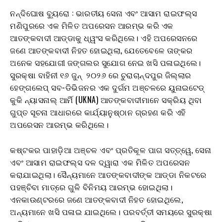
ନନ୍ଦିଘୋଷ ବ୍ୟୁରୋ : ଭାରତୀୟ ସେନା ଏବଂ ଆସାମ ରାଇଫଲ୍ସ
ମଣିପୁରରେ ଏକ ମିଳିତ ଅପରେସନ ଆରମ୍ଭ କରି ଏକ
ଆତଙ୍କବାଦୀ ଆଡ୍ଡାକୁ ଧ୍ୱଂସ କରିଥିଲେ। ଏହି ଅପରେସନରେ
ଜଣେ ଆତଙ୍କବାଦୀ ନିହତ ହୋଇଥିଲା, ଯେତେବେଳେ ତାଙ୍କର
ଅନେକ ସହଯୋଗୀ ଜଙ୍ଗଲର ସୁଯୋଗ ନେଇ ଖସି ପଳାଇଥିଲେ।
ସୁରକ୍ଷା ବାହିନୀ ୧୬ ଜୁନ୍ ୨୦୨୬ ରେ ଚୁରାଚାନ୍ଦପୁର ଜିଲ୍ଲାର
ହେଙ୍ଗଲେପ୍ ସବ-ଡିଭିଜନର ଏକ ଦୁର୍ଗମ ଅଞ୍ଚଳରେ ୟୁନାଇଟେଡ୍
କୁକି ନ୍ୟାସନାଲ୍ ଆର୍ମି (UKNA) ଆତଙ୍କବାଦୀମାନେ ସକ୍ରିୟ ଥିବା
ଗୁପ୍ତ ସୂଚନା ଆଧାରରେ କାର୍ଯ୍ୟାନୁଷ୍ଠାନ ଗ୍ରହଣ କରି ଏହି
ଅପରେସନ ଆରମ୍ଭ କରିଥିଲେ।
କଷ୍ଟକର ପାହାଡ଼ିଆ ଅଞ୍ଚଳ ଏବଂ ପ୍ରତିକୂଳ ପାଗ ସତ୍ତ୍ୱେ, ସେନା
ଏବଂ ଆସାମ ରାଇଫଲ୍ସ ଦଳ ଦ୍ୱାରା ଏକ ମିଳିତ ଅପରେସନ
କରାଯାଇଥିଲା। ସୈନ୍ୟମାନେ ଆତଙ୍କବାଦୀଙ୍କ ଆଡ୍ଡା ନିକଟରେ
ପହଞ୍ଚିବା ମାତ୍ରେ ଗୁଳି ବିନିମୟ ଆରମ୍ଭ ହୋଇଥିଲା।
ଏନକାଉଣ୍ଟରରେ ଜଣେ ଆତଙ୍କବାଦୀ ନିହତ ହୋଇଥିଲେ,
ଅନ୍ୟମାନେ ଖସି ପଳାଇ ଯାଇଥିଲେ। ପରବର୍ତ୍ତୀ ସମୟରେ ସୁରକ୍ଷା