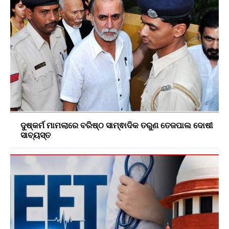
ଦୁଷ୍କର୍ମ ମାମଲାରେ ବରିଷ୍ଠ ସାମ୍ଵାଦିକ ତରୁଣ ତେଜପାଲ ଦୋଷୀ
ସାବ୍ୟସ୍ତ