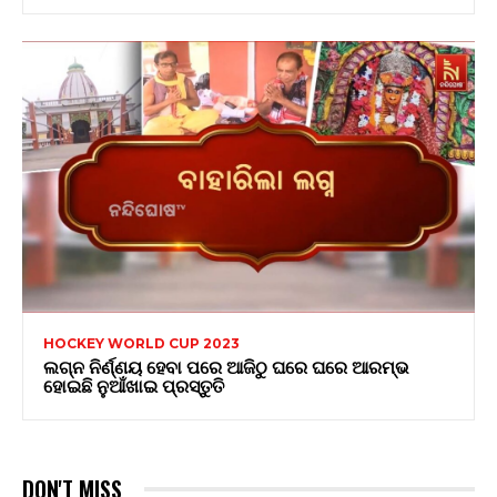
HOCKEY WORLD CUP 2023
ଲଗ୍ନ ନିର୍ଣ୍ଣୟ ହେବା ପରେ ଆଜିଠୁ ଘରେ ଘରେ ଆରମ୍ଭ
ହୋଇଛି ନୁଆଁଖାଇ ପ୍ରସ୍ତୁତି
DON'T MISS