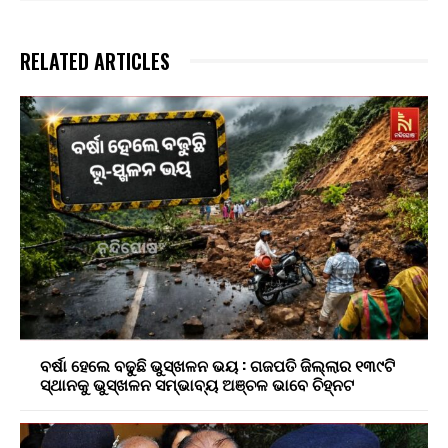
RELATED ARTICLES
ବର୍ଷା ହେଲେ ବଢୁଛି ଭୁସ୍ଖଳନ ଭୟ : ଗଜପତି ଜିଲ୍ଲାର ୧୩୯ଟି
ସ୍ଥାନକୁ ଭୁସ୍ଖଳନ ସମ୍ଭାବ୍ୟ ଅଞ୍ଚଳ ଭାବେ ଚିହ୍ନଟ