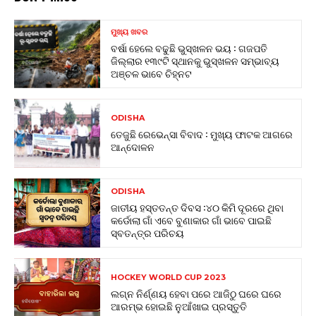
ମୁଖ୍ୟ ଖବର
ବର୍ଷା ହେଲେ ବଢୁଛି ଭୁସ୍ଖଳନ ଭୟ : ଗଜପତି
ଜିଲ୍ଲାର ୧୩୯ଟି ସ୍ଥାନକୁ ଭୁସ୍ଖଳନ ସମ୍ଭାବ୍ୟ
ଅଞ୍ଚଳ ଭାବେ ଚିହ୍ନଟ
ODISHA
ତେଜୁଛି ରେଭେନ୍ସା ବିବାଦ : ମୁଖ୍ୟ ଫାଟକ ଆଗରେ
ଆନ୍ଦୋଳନ
ODISHA
ଜାତୀୟ ହସ୍ତତନ୍ତ ଦିବସ :୪୦ କିମି ଦୂରରେ ଥିବା
କର୍ଡୋଲା ଗାଁ ଏବେ ବୁଣାକାର ଗାଁ ଭାବେ ପାଇଛି
ସ୍ବତନ୍ତ୍ର ପରିଚୟ
HOCKEY WORLD CUP 2023
ଲଗ୍ନ ନିର୍ଣ୍ଣୟ ହେବା ପରେ ଆଜିଠୁ ଘରେ ଘରେ
ଆରମ୍ଭ ହୋଇଛି ନୁଆଁଖାଇ ପ୍ରସ୍ତୁତି