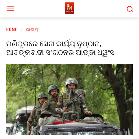
HOME
ଜାତୀୟ
ମଣିପୁରରେ ସେନା କାର୍ଯ୍ୟାନୁଷ୍ଠାନ,
ଆତଙ୍କବାଦୀ ସଂଗଠନର ଆଡ୍ଡା ଧ୍ୱଂସ