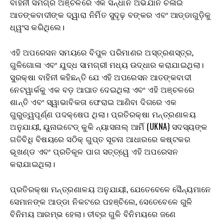
ବାହିନୀ ସମଗ୍ର ଅଞ୍ଚଳରେ ଏକ ସନ୍ଧାନ ଅଭିଯାନ ଚଳାଇ
ଆତଙ୍କବାଦୀଙ୍କ ଦ୍ୱାରା ନିର୍ମିତ ସୁଦୃଢ଼ ​​ବଙ୍କର ଏବଂ ଆଡ୍ଡାଗୁଡ଼ିକୁ
ଧ୍ୱଂସ କରିଥିଲେ।
ଏହି ଅପରେସନ ସମୟରେ ବିପୁଳ ପରିମାଣର ଅସ୍ତ୍ରଶସ୍ତ୍ର,
ଗୁଳିଗୋଳା ଏବଂ ଯୁଦ୍ଧ ସାମଗ୍ରୀ ମଧ୍ୟ ଉଦ୍ଧାର କରାଯାଇଥିଲା।
ସୁରକ୍ଷା ବାହିନୀ କହିଛନ୍ତି ଯେ ଏହି ଅପରେସନ ଆତଙ୍କବାଦୀ
ନେଟୱାର୍କକୁ ଏକ ବଡ଼ ଆଘାତ ଦେଇଥିଲା ଏବଂ ଏହି ଅଞ୍ଚଳରେ
ଶାନ୍ତି ଏବଂ ସ୍ୱାଭାବିକତା ଫେରାଇ ଆଣିବା ଦିଗରେ ଏକ
ଗୁରୁତ୍ୱପୂର୍ଣ୍ଣ ପଦକ୍ଷେପ ଥିଲା। ପ୍ରତିରକ୍ଷା ମନ୍ତ୍ରଣାଳୟ
ଅନୁଯାୟୀ, ୟୁନାଇଟେଡ୍ କୁକି ନ୍ୟାସନାଲ୍ ଆର୍ମି (UKNA) ସଦସ୍ୟଙ୍କ
ଗତିବିଧି ବିଷୟରେ ସଠିକ୍ ଗୁପ୍ତ ସୂଚନା ଆଧାରରେ କଷ୍ଟକର
ଭୂଖଣ୍ଡ ଏବଂ ପ୍ରତିକୂଳ ପାଗ ସତ୍ତ୍ୱେ ଏହି ଅପରେସନ
କରାଯାଇଥିଲା।
ପ୍ରତିରକ୍ଷା ମନ୍ତ୍ରଣାଳୟ ଅନୁଯାୟୀ, ଯେତେବେଳେ ସୈନ୍ୟମାନେ
ସେମାନଙ୍କ ଆଡ୍ଡା ନିକଟରେ ପହଞ୍ଚିଲେ, ସେତେବେଳେ ଗୁଳି
ବିନିମୟ ଆରମ୍ଭ ହେଲା। ତୀବ୍ର ଗୁଳି ବିନିମୟରେ ଜଣେ