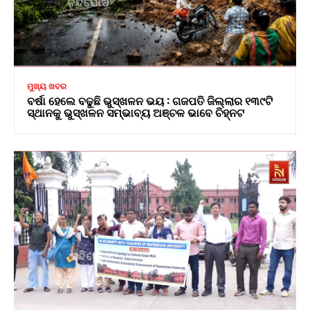
ମୁଖ୍ୟ ଖବର
ବର୍ଷା ହେଲେ ବଢୁଛି ଭୁସ୍ଖଳନ ଭୟ : ଗଜପତି ଜିଲ୍ଲାର ୧୩୯ଟି
ସ୍ଥାନକୁ ଭୁସ୍ଖଳନ ସମ୍ଭାବ୍ୟ ଅଞ୍ଚଳ ଭାବେ ଚିହ୍ନଟ