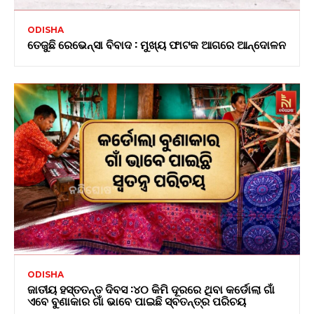
ODISHA
ତେଜୁଛି ରେଭେନ୍ସା ବିବାଦ : ମୁଖ୍ୟ ଫାଟକ ଆଗରେ ଆନ୍ଦୋଳନ
ODISHA
ଜାତୀୟ ହସ୍ତତନ୍ତ ଦିବସ :୪୦ କିମି ଦୂରରେ ଥିବା କର୍ଡୋଲା ଗାଁ
ଏବେ ବୁଣାକାର ଗାଁ ଭାବେ ପାଇଛି ସ୍ବତନ୍ତ୍ର ପରିଚୟ