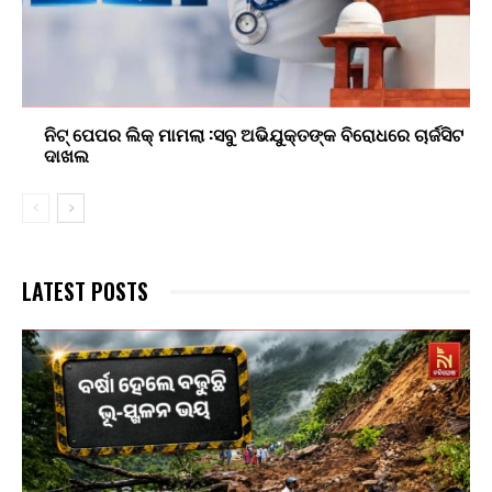
ନିଟ୍ ପେପର ଲିକ୍ ମାମଲା :ସବୁ ଅଭିଯୁକ୍ତଙ୍କ ବିରୋଧରେ ଚାର୍ଜସିଟ
ଦାଖଲ
LATEST POSTS