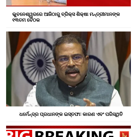
ଭୁବନେଶ୍ୱରରେ ଆଜିଠାରୁ ବ୍ରିକ୍ସ ଶିକ୍ଷା ମନ୍ତ୍ରୀମାନଙ୍କ
୧୩ତମ ବୈଠକ
ଧର୍ମେନ୍ଦ୍ର ପ୍ରଧାନଙ୍କ ଇସ୍ତଫା: କାରଣ ଏବଂ ପରିସ୍ଥିତି