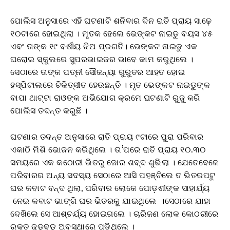
ପୋଲିସ ଅନୁସାରେ ଏହି ଘଟଣାଟି ଶନିବାର ଦିନ ରାତି ପ୍ରାୟ ସାଢ଼େ
୧୦ଟାରେ ହୋଇଥିଲା । ମୃତକ ହେଲେ ଭେଙ୍କଟ ନାଇଡୁ ବୟସ ୪୫
ଏବଂ ତାଙ୍କ ୧୯ ବର୍ଷୀୟ ଝିଅ ପ୍ରଗତି। ଭେଙ୍କଟ ନାଇଡୁ ଏକ
ଘରୋଇ ସ୍କୁଲରେ ସୁପରଭାଇଜର ଭାବେ କାମ କରୁଥିଲେ ।
ସେଠାରେ ତାଙ୍କ ପତ୍ନୀ ସୌଜନ୍ୟା ଗୁରୁତର ଆହତ ହୋଇ
ହସ୍ପିଟାଲରେ ଚିକିତ୍ସୀତ ହେଉଛନ୍ତି । ମୃତ ଭେଙ୍କଟ ନାଇଡୁଙ୍କ
ବାପା ଥାଟ୍ଟା ରାଓଙ୍କ ଅଭିଯୋଗ କ୍ରମେ ଘଟଣାଟି ରୁଜୁ କରି
ପୋଲିସ ତଦନ୍ତ କରୁଛି ।
ଘଟଣାର ତଦନ୍ତ ଅନୁସାରେ ରାତି ପ୍ରାୟ ୯ଟାରେ ପୁରା ପରିବାର
ଏକାଠି ମିଶି ଭୋଜନ କରିଥିଲେ । ତା’ପରେ ରାତି ପ୍ରାୟ ୧୦.୩୦
ସମୟରେ ଏକ କଠୋରୀ ଭିତରୁ ଜୋର ଶବ୍ଦ ଶୁଭିଲା । ଯେତେବେଳେ
ପରିବାରର ଅନ୍ୟ ସଦସ୍ୟ ସେଠାରେ ଆସି ପହଞ୍ଚିଲେ ତ ଭିତରପଟୁ
ଘର କବାଟ ବନ୍ଦ ଥିଲା, ପରିବାର ଲୋକେ ପୋଡ଼ଶୀଙ୍କ ସାହାର୍ଯ୍ୟ
ନେଇ କବାଟ ଭାଙ୍ଗି ଘର ଭିତରକୁ ଯାଇଥିଲେ ।ସେଠାରେ ଯାହା
ଦେଖିଲେ ସେ ଆଶ୍ଚର୍ଯ୍ୟ ହୋଇଗଲେ । ଚାରିଜଣ ଲୋକ କୋଠରୀରେ
ରକ୍ତ ଜୁଡୁବୁଡୁ ଅବସ୍ଥାରେ ପଡିଥିଲେ ।