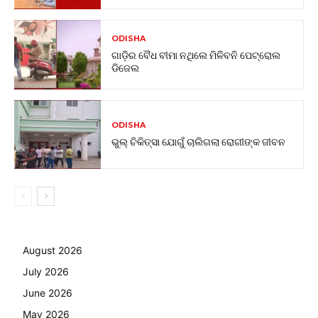
ODISHA
ଗାଡ଼ିର ବୈଧ ବୀମା ନଥିଲେ ମିଳିବନି ପେଟ୍ରୋଲ
ଡିଜେଲ
ODISHA
ଭୁଲ୍ ଚିକିତ୍ସା ଯୋଗୁଁ ଚାଲିଗଲା ରୋଗୀଙ୍କ ଜୀବନ
August 2026
July 2026
June 2026
May 2026