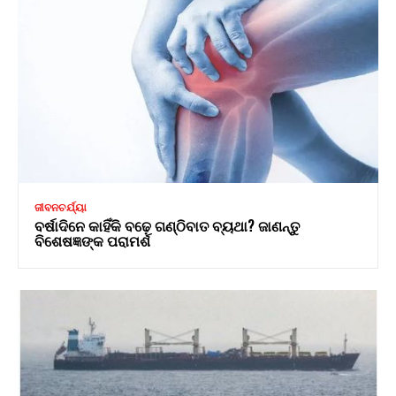
ଜୀବନଚର୍ଯ୍ୟା
ବର୍ଷାଦିନେ କାହିଁକି ବଢ଼େ ଗଣ୍ଠିବାତ ବ୍ୟଥା? ଜାଣନ୍ତୁ
ବିଶେଷଜ୍ଞଙ୍କ ପରାମର୍ଶ