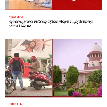
ମୁଖ୍ୟ ଖବର
ଭୁବନେଶ୍ୱରରେ ଆଜିଠାରୁ ବ୍ରିକ୍ସ ଶିକ୍ଷା ମନ୍ତ୍ରୀମାନଙ୍କ
୧୩ତମ ବୈଠକ
ODISHA