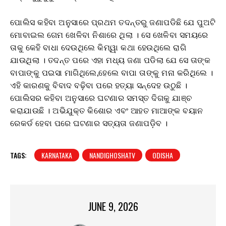
ପୋଲିସ କହିବା ଅନୁସାରେ ପ୍ରଥମ ତଦନ୍ତରୁ ଜଣାପଡିଛି ଯେ ପୁଅଟି
ମୋବାଇଲ ଗେମ ଖେଳିବା ନିଶାରେ ଥିଲା । ସେ ଖେଳିବା ସମୟରେ
ତାକୁ କେହି ବାଧା ଦେଉଥିଲେ କିମ୍ୱା କଥା ହେଉଥିଲେ ରାଗି
ଯାଉଥିଲା । ତଦନ୍ତ ପରେ ଏହା ମଧ୍ୟ ଜଣା ପଡିଲା ଯେ ସେ ତାଙ୍କ
ବାପାଙ୍କୁ ପଇସା ମାଗିଥିଲେ,ହେଲେ ବାପା ତାଙ୍କୁ ମନା କରିଥିଲେ ।
ଏହି କାରଣକୁ ବିବାଦ ବଢ଼ିବା ପରେ ହତ୍ୟା ସନ୍ଦେହ ଉଠୁଛି ।
ପୋଲିସର କହିବା ଅନୁସାରେ ଘଟଣାର ସମସ୍ତ ଦିଗକୁ ଯାଞ୍ଚ
କରାଯାଉଛି । ଅଭିଯୁକ୍ତ କିଶୋର ଏବଂ ଆହତ ମାଆଙ୍କ ବୟାନ
ରେକର୍ଡ ହେବା ପରେ ଘଟଣାର ସତ୍ୟତା ଜଣାପଡ଼ିବ ।
TAGS:
KARNATAKA
NANDIGHOSHATV
ODISHA
JUNE 9, 2026