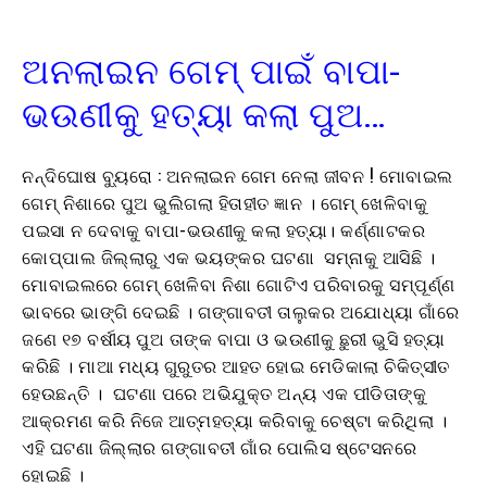
ଅନଲାଇନ ଗେମ୍ ପାଇଁ ବାପା-
ଭଉଣୀକୁ ହତ୍ୟା କଲା ପୁଅ…
ନନ୍ଦିଘୋଷ ବ୍ୟୁରୋ : ଅନଲାଇନ ଗେମ ନେଲା ଜୀବନ ! ମୋବାଇଲ
ଗେମ୍ ନିଶାରେ ପୁଅ ଭୁଲିଗଲା ହିତାହୀତ ଜ୍ଞାନ । ଗେମ୍ ଖେଳିବାକୁ
ପଇସା ନ ଦେବାକୁ ବାପା-ଭଉଣୀକୁ କଲା ହତ୍ୟା। କର୍ଣ୍ଣାଟକର
କୋପ୍ପାଲ ଜିଲ୍ଲାରୁ ଏକ ଭୟଙ୍କର ଘଟଣା ସମ୍ନାକୁ ଆସିଛି ।
ମୋବାଇଲରେ ଗେମ୍‌ ଖେଳିବା ନିଶା ଗୋଟିଏ ପରିବାରକୁ ସମ୍ପୂର୍ଣ୍ଣ
ଭାବରେ ଭାଙ୍ଗି ଦେଇଛି । ଗଙ୍ଗାବତୀ ତାଲୁକର ଅଯୋଧ୍ୟା ଗାଁରେ
ଜଣେ ୧୭ ବର୍ଷୀୟ ପୁଅ ତାଙ୍କ ବାପା ଓ ଭଉଣୀକୁ ଛୁରୀ ଭୁସି ହତ୍ୟା
କରିଛି । ମାଆ ମଧ୍ୟ ଗୁରୁତର ଆହତ ହୋଇ ମେଡିକାଲା ଚିକିତ୍ସୀତ
ହେଉଛନ୍ତି । ଘଟଣା ପରେ ଅଭିଯୁକ୍ତ ଅନ୍ୟ ଏକ ପୀଡିତାଙ୍କୁ
ଆକ୍ରମଣ କରି ନିଜେ ଆତ୍ମହତ୍ୟା କରିବାକୁ ଚେଷ୍ଟା କରିଥିଲା ।
ଏହି ଘଟଣା ଜିଲ୍ଲାର ଗଙ୍ଗାବତୀ ଗାଁର ପୋଲିସ ଷ୍ଟେସନରେ
ହୋଇଛି ।