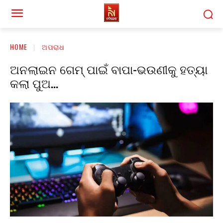
HOME
ଅପରାଧ
ଅନଲାଇନ ଗେମ୍ ପାଇଁ ବାପା-ଭଉଣୀକୁ ହତ୍ୟା
କଲା ପୁଅ…