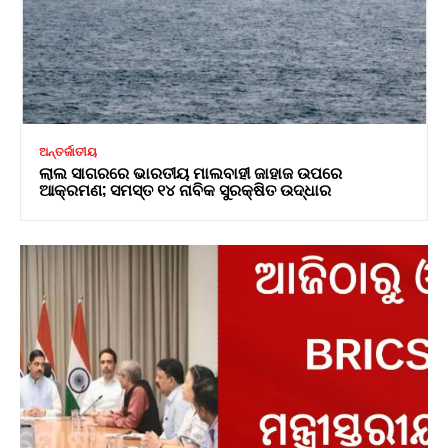
ଅନ୍ତର୍ଜାତୀୟ
ଲାଲ ସାଗରରେ ଭାରତୀୟ ମାଲବାହୀ ଜାହାଜ ଉପରେ
ଆକ୍ରମଣ; ସମସ୍ତ ୧୪ ନାବିକ ସୁରକ୍ଷିତ ଉଦ୍ଧାର