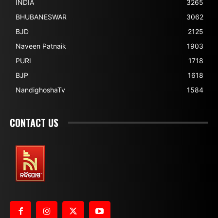
INDIA
3265
BHUBANESWAR
3062
BJD
2125
Naveen Patnaik
1903
PURI
1718
BJP
1618
NandighoshaTv
1584
CONTACT US