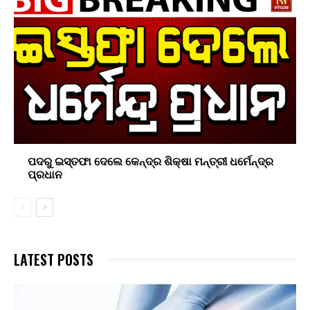
ପଦରୁ ଇସ୍ତଫା ଦେଲେ କେନ୍ଦ୍ର ଶିକ୍ଷା ମନ୍ତ୍ରୀ ଧର୍ମେନ୍ଦ୍ର
ପ୍ରଧାନ
LATEST POSTS