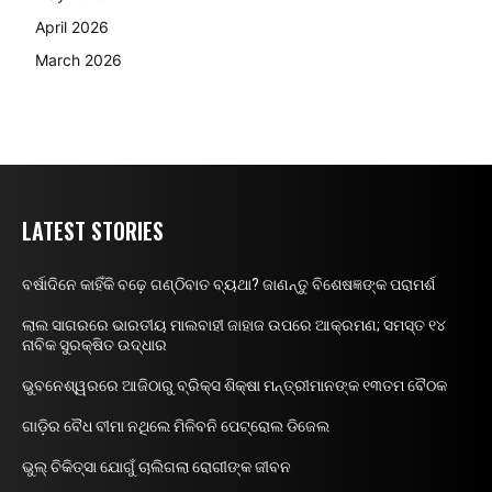
April 2026
March 2026
LATEST STORIES
ବର୍ଷାଦିନେ କାହିଁକି ବଢ଼େ ଗଣ୍ଠିବାତ ବ୍ୟଥା? ଜାଣନ୍ତୁ ବିଶେଷଜ୍ଞଙ୍କ ପରାମର୍ଶ
ଲାଲ ସାଗରରେ ଭାରତୀୟ ମାଲବାହୀ ଜାହାଜ ଉପରେ ଆକ୍ରମଣ; ସମସ୍ତ ୧୪
ନାବିକ ସୁରକ୍ଷିତ ଉଦ୍ଧାର
ଭୁବନେଶ୍ୱରରେ ଆଜିଠାରୁ ବ୍ରିକ୍ସ ଶିକ୍ଷା ମନ୍ତ୍ରୀମାନଙ୍କ ୧୩ତମ ବୈଠକ
ଗାଡ଼ିର ବୈଧ ବୀମା ନଥିଲେ ମିଳିବନି ପେଟ୍ରୋଲ ଡିଜେଲ
ଭୁଲ୍ ଚିକିତ୍ସା ଯୋଗୁଁ ଚାଲିଗଲା ରୋଗୀଙ୍କ ଜୀବନ