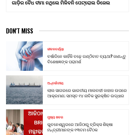
ଗାଡ଼ିର ବୈଧ ବୀମା ନଥିଲେ ମିଳିବନି ପେଟ୍ରୋଲ ଡିଜେଲ
DON'T MISS
ଜୀବନଚର୍ଯ୍ୟା
ବର୍ଷାଦିନେ କାହିଁକି ବଢ଼େ ଗଣ୍ଠିବାତ ବ୍ୟଥା? ଜାଣନ୍ତୁ
ବିଶେଷଜ୍ଞଙ୍କ ପରାମର୍ଶ
ଅନ୍ତର୍ଜାତୀୟ
ଲାଲ ସାଗରରେ ଭାରତୀୟ ମାଲବାହୀ ଜାହାଜ ଉପରେ
ଆକ୍ରମଣ; ସମସ୍ତ ୧୪ ନାବିକ ସୁରକ୍ଷିତ ଉଦ୍ଧାର
ମୁଖ୍ୟ ଖବର
ଭୁବନେଶ୍ୱରରେ ଆଜିଠାରୁ ବ୍ରିକ୍ସ ଶିକ୍ଷା
ମନ୍ତ୍ରୀମାନଙ୍କ ୧୩ତମ ବୈଠକ