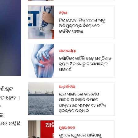
ଓଡ଼ିଶା
ନିଟ୍ ପେପର ଲିକ୍ ମାମଲା :ସବୁ
ଅଭିଯୁକ୍ତଙ୍କ ବିରୋଧରେ
ଚାର୍ଜସିଟ ଦାଖଲ
ଜୀବନଚର୍ଯ୍ୟା
ବର୍ଷାଦିନେ କାହିଁକି ବଢ଼େ ଗଣ୍ଠିବାତ
ବ୍ୟଥା? ଜାଣନ୍ତୁ ବିଶେଷଜ୍ଞଙ୍କ
ପରାମର୍ଶ
ଅନ୍ତର୍ଜାତୀୟ
ିଶିଷ୍ଟ
ଲାଲ ସାଗରରେ ଭାରତୀୟ
ିତ ହେବ ।
ମାଲବାହୀ ଜାହାଜ ଉପରେ
ଆକ୍ରମଣ; ସମସ୍ତ ୧୪ ନାବିକ
କ
ସୁରକ୍ଷିତ ଉଦ୍ଧାର
ଡର
ଜର ରହିଛି
ମୁଖ୍ୟ ଖବର
ଭୁବନେଶ୍ୱରରେ ଆଜିଠାରୁ