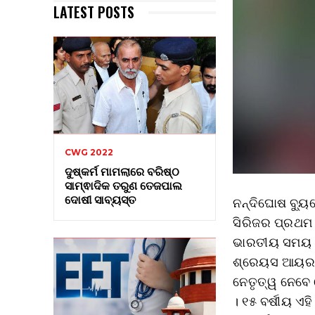
LATEST POSTS
CWG 2022
ଦୁଷ୍କର୍ମ ମାମଲାରେ ବରିଷ୍ଠ
ସାମ୍ଵାଦିକ ତରୁଣ ତେଜପାଲ
ଦୋଷୀ ସାବ୍ୟସ୍ତ
ନନ୍ଦିଘୋଷ ବ୍ୟୁ
ସିରିଜର ପ୍ରଥମ 
ଭାରତୀୟ ସମୟ ସନ
ଶ୍ରେୟସ ଆୟରଙ
ନେତୃତ୍ୱ ନେବେ 
। ୧୫ ବର୍ଷୀୟ ଏହ