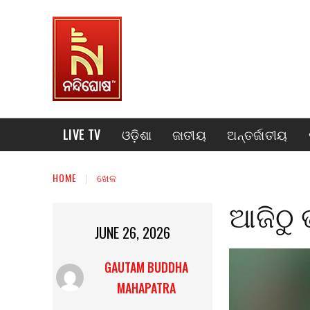
LIVE TV
ଓଡ଼ିଶା
ଜାତୀୟ
ଅନ୍ତର୍ଜାତୀୟ
HOME
ଖେଳ
ଆଜିଠୁ 
JUNE 26, 2026
GAUTAM BUDDHA
MAHAPATRA