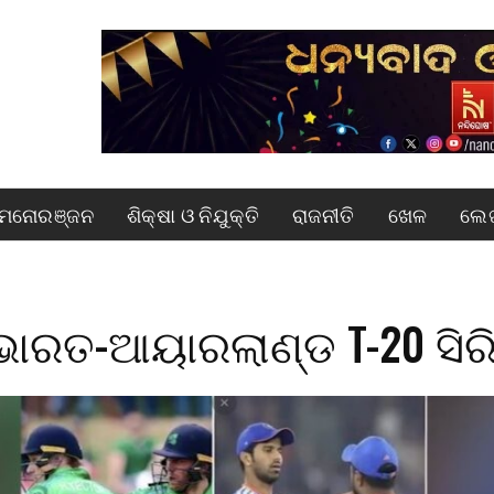
ମନୋରଞ୍ଜନ
ଶିକ୍ଷା ଓ ନିଯୁକ୍ତି
ରାଜନୀତି
ଖେଳ
ଲେଖ
ଭାରତ-ଆୟାରଲାଣ୍ଡ T-20 ସିର