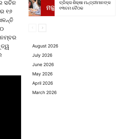
େ ସଚିନ
ବ୍ରିକ୍ସ ଶିକ୍ଷା ମନ୍ତ୍ରୀମାନଙ୍କ
୧୩ତମ ବୈଠକ
କର ୧୬
େଳନ୍ତି
୨୦
୨ ନମ୍ବର
ୁତ୍ୱ
August 2026
େ
July 2026
June 2026
May 2026
April 2026
March 2026