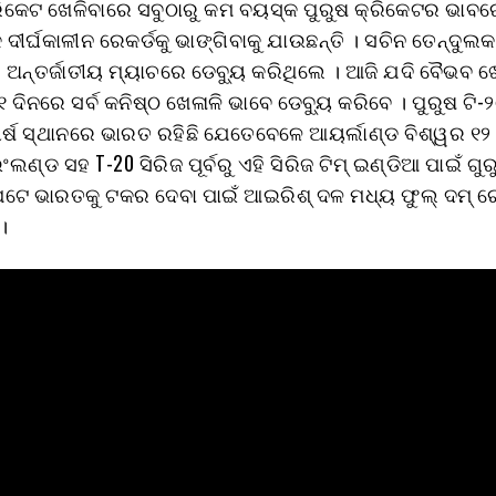
୍ରିକେଟ ଖେଳିବାରେ ସବୁଠାରୁ କମ ବୟସ୍କ ପୁରୁଷ କ୍ରିକେଟର ଭାବର
ଦୀର୍ଘକାଳୀନ ରେକର୍ଡକୁ ଭାଙ୍ଗିବାକୁ ଯାଉଛନ୍ତି । ସଚିନ ତେନ୍ଦୁଲ
େ ଅନ୍ତର୍ଜାତୀୟ ମ୍ୟାଚରେ ଡେବ୍ୟୁ କରିଥିଲେ । ଆଜି ଯଦି ବୈଭବ ଖ
୧ ଦିନରେ ସର୍ବ କନିଷ୍ଠ ଖେଳାଳି ଭାବେ ଡେବ୍ୟୁ କରିବେ । ପୁରୁଷ ଟି-
ୀର୍ଷ ସ୍ଥାନରେ ଭାରତ ରହିଛି ଯେତେବେଳେ ଆୟର୍ଲାଣ୍ଡ ବିଶ୍ୱର ୧
ଲଣ୍ଡ ସହ T-20 ସିରିଜ ପୂର୍ବରୁ ଏହି ସିରିଜ ଟିମ୍ ଇଣ୍ଡିଆ ପାଇଁ ଗୁର
େ ଭାରତକୁ ଟକର ଦେବା ପାଇଁ ଆଇରିଶ୍ ଦଳ ମଧ୍ୟ ଫୁଲ୍ ଦମ୍ ର
 ।