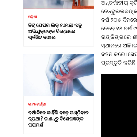
ଅନ୍ତର୍ଜାତୀୟ କ
ତେନ୍ଦୁଲକରଙ୍କ 
ଓଡ଼ିଶା
ବର୍ଷ ୨୦୫ ଦିନର
ନିଟ୍ ପେପର ଲିକ୍ ମାମଲା :ସବୁ
ତେବେ ୧୫ ବର୍ଷ ୯
ଅଭିଯୁକ୍ତଙ୍କ ବିରୋଧରେ
ରାଙ୍କିଙ୍ଗରେ ଶ
ଚାର୍ଜସିଟ ଦାଖଲ
ସ୍ଥାନରେ ଅଛି।ଇଂ
ବହନ କରେ।ସେପଟ
ପ୍ରସ୍ତୁତି କରିଛି
ଜୀବନଚର୍ଯ୍ୟା
ବର୍ଷାଦିନେ କାହିଁକି ବଢ଼େ ଗଣ୍ଠିବାତ
ବ୍ୟଥା? ଜାଣନ୍ତୁ ବିଶେଷଜ୍ଞଙ୍କ
ପରାମର୍ଶ