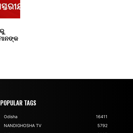
ରୁ
ରୀମାନଙ୍କ
POPULAR TAGS
Odisha
16411
NANDIGHOSHA TV
5792