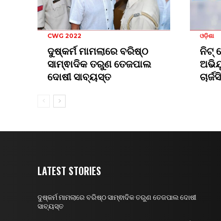
CWG 2022
ଓଡ଼ିଶା
ଦୁଷ୍କର୍ମ ମାମଲାରେ ବରିଷ୍ଠ
ନିଟ୍
ସାମ୍ଵାଦିକ ତରୁଣ ତେଜପାଲ
ଅଭିଯ
ଦୋଷୀ ସାବ୍ୟସ୍ତ
ଚାର୍
LATEST STORIES
ଦୁଷ୍କର୍ମ ମାମଲାରେ ବରିଷ୍ଠ ସାମ୍ଵାଦିକ ତରୁଣ ତେଜପାଲ ଦୋଷୀ
ସାବ୍ୟସ୍ତ