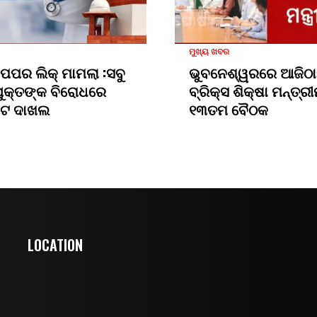
ମୁଖ୍ୟ ଖବର
 ପେପର ଲିକ୍ ମାମଲା :ସବୁ
ଭୁବନେଶ୍ୱରରେ ଆଜିଠା
ୁକ୍ତଙ୍କ ବିରୋଧରେ
ବ୍ରିକ୍ସ ଶିକ୍ଷା ମନ୍ତ୍
ଜସିଟ ଦାଖଲ
୧୩ତମ ବୈଠକ
LOCATION