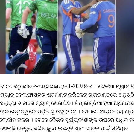
ରୋ : ଆଜିଠୁ ଭାରତ-ଆୟାରଲାଣ୍ଡ T-20 ସିରିଜ । ୨ ଟିକିଆ ମ୍ୟାଚ୍ ବ
ମ୍ୟାଚ୍ ବେଲଫାଷ୍ଟର ଷ୍ଟର୍ମଣ୍ଟ କ୍ରିକେଟ୍ ଗ୍ରାଉଣ୍ଡରେ ଅନୁଷ୍ଠ
୍ଧ୍ୟା ୬ ଟାରେ ମ୍ୟାଚ୍ ଖେଳାଯିବ। ଟିମ୍ ଇଣ୍ଡିଆ ନୂଆ ଅଧିନାୟ
୍କ ନେତୃତ୍ୱରେ ପଡ଼ିଆକୁ ଓହ୍ଲାଇବ । ସେପଟେ ଆୟରଲ୍ୟାଣ୍
ଲୋର୍କାନ ଟକର । ତେବେ ବୈଭବ ସୂର୍ଯ୍ୟବଂଶୀଙ୍କ ଉପରେ ଅଧିକ ନ
ି ଖେଳାଳି ଡେବ୍ୟୁ କରିବାକୁ ଯାଉଛନ୍ତି ଏବଂ ଭାରତ ପାଇଁ ସିନିୟର