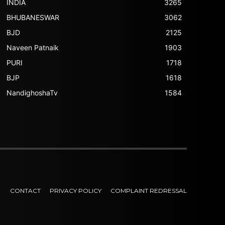
INDIA
3265
BHUBANESWAR
3062
BJD
2125
Naveen Patnaik
1903
PURI
1718
BJP
1618
NandighoshaTv
1584
CONTACT
PRIVACY POLICY
COMPLAINT REDRESSAL