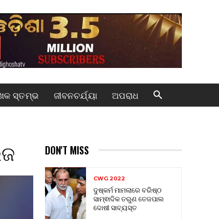
କ ସ୍ତମ୍ଭ
ଜୀବନଚର୍ଯ୍ୟା
ଅପରାଧ
ିଜ
DON'T MISS
CWG 2022
ଦୁଷ୍କର୍ମ ମାମଲାରେ ବରିଷ୍ଠ
ସାମ୍ଵାଦିକ ତରୁଣ ତେଜପାଲ
ଦୋଷୀ ସାବ୍ୟସ୍ତ