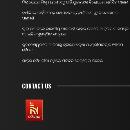
ନିଟ୍ ପେପର ଲିକ୍ ମାମଲା :ସବୁ ଅଭିଯୁକ୍ତଙ୍କ ବିରୋଧରେ ଚାର୍ଜସିଟ ଦାଖଲ
ବର୍ଷାଦିନେ କାହିଁକି ବଢ଼େ ଗଣ୍ଠିବାତ ବ୍ୟଥା? ଜାଣନ୍ତୁ ବିଶେଷଜ୍ଞଙ୍କ
ପରାମର୍ଶ
ଲାଲ ସାଗରରେ ଭାରତୀୟ ମାଲବାହୀ ଜାହାଜ ଉପରେ ଆକ୍ରମଣ; ସମସ୍ତ
୧୪ ନାବିକ ସୁରକ୍ଷିତ ଉଦ୍ଧାର
ଭୁବନେଶ୍ୱରରେ ଆଜିଠାରୁ ବ୍ରିକ୍ସ ଶିକ୍ଷା ମନ୍ତ୍ରୀମାନଙ୍କ ୧୩ତମ
ବୈଠକ
ଗାଡ଼ିର ବୈଧ ବୀମା ନଥିଲେ ମିଳିବନି ପେଟ୍ରୋଲ ଡିଜେଲ
CONTACT US