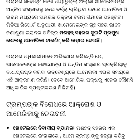
ଇରାନର ସର୍ବୋଚ୍ଚ ନେତା ଆୟାତୁଲ୍ଲା ଅଲ୍ଲୀ ଖାମେନେଇଙ୍କ
ଅନ୍ତିମ ସଂସ୍କାରକୁ ନେଇ ଚର୍ଚ୍ଚା ଚାଲିଥିବା ବେଳେ ଆମେରିକା ଓ
ଇରାନ ମଧ୍ୟରେ ସାମରିକ ତିକ୍ତତା ଚରମ ସୀମାରେ ପହଞ୍ଚିଛି।
ମିଡିଆ ରିପୋର୍ଟ ଅନୁଯାୟୀ, ଖାମେନେଇଙ୍କ ଗୃହ ସହର ଭାବେ
ଜଣାଶୁଣା ଇରାନର ପବିତ୍ର
ମଶହଦ୍ ସହରର ଦୁଇଟି ପ୍ରମୁଖ
ପୋଲକୁ ଆମେରିକା ଟାର୍ଗେଟ୍ କରି ଉଡ଼ାଇ ଦେଇଛି
।
ଇରାନର ଅଧିକାରୀମାନେ ଅଭିଯୋଗ କରିଛନ୍ତି ଯେ,
ଖାମେନେଇଙ୍କ ଶେଷଯାତ୍ରା ଓ ଅନ୍ତିମ ସଂସ୍କାର ପ୍ରକ୍ରିୟାକୁ
ବାଧାପ୍ରାପ୍ତ କରିବା ଉଦ୍ଦେଶ୍ୟରେ ଆମେରିକା ଏଭଳି ସମୟରେ
ଏହି ଆକ୍ରମଣ କରିଛି। ତେବେ ଆମେରିକା ପକ୍ଷରୁ ଏନେଇ କୌଣସି
ଆଧିକାରିକ ସ୍ପଷ୍ଟୀକରଣ ମିଳିନାହିଁ।
ଟ୍ରମ୍ପଙ୍କ ବିରୋଧରେ ଆକ୍ରୋଶ ଓ
ଆମେରିକାକୁ ଚେତାବନୀ
ହୋଟେଲରେ ବିବାଦୀୟ ବ୍ୟାନର:
ମଶହଦ୍ ସହରର ଏକ
ହୋଟେଲରେ ଇଂରାଜୀରେ
,
ଆମେ ଟ୍ରମ୍ପଙ୍କୁ ହତ୍ୟା କରିବୁ