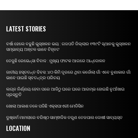
LATEST STORIES
ବର୍ଷା ହେଲେ ବଢୁଛି ଭୁସ୍ଖଳନ ଭୟ : ଗଜପତି ଜିଲ୍ଲାର ୧୩୯ଟି ସ୍ଥାନକୁ ଭୁସ୍ଖଳନ
ସମ୍ଭାବ୍ୟ ଅଞ୍ଚଳ ଭାବେ ଚିହ୍ନଟ
ତେଜୁଛି ରେଭେନ୍ସା ବିବାଦ : ମୁଖ୍ୟ ଫାଟକ ଆଗରେ ଆନ୍ଦୋଳନ
ଜାତୀୟ ହସ୍ତତନ୍ତ ଦିବସ :୪୦ କିମି ଦୂରରେ ଥିବା କର୍ଡୋଲା ଗାଁ ଏବେ ବୁଣାକାର ଗାଁ
ଭାବେ ପାଇଛି ସ୍ବତନ୍ତ୍ର ପରିଚୟ
ଲଗ୍ନ ନିର୍ଣ୍ଣୟ ହେବା ପରେ ଆଜିଠୁ ଘରେ ଘରେ ଆରମ୍ଭ ହୋଇଛି ନୁଆଁଖାଇ
ପ୍ରସ୍ତୁତି
ଖୋଲା ଆକାଶ ତଳେ ପଡିଛି ଏକ୍ସପାଏରୀ ମେଡିସିନ
ଦୁଷ୍କର୍ମ ମାମଲାରେ ବରିଷ୍ଠ ସାମ୍ଵାଦିକ ତରୁଣ ତେଜପାଲ ଦୋଷୀ ସାବ୍ୟସ୍ତ
LOCATION