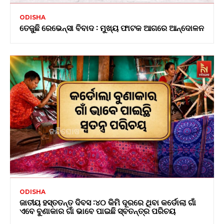
ODISHA
ତେଜୁଛି ରେଭେନ୍ସା ବିବାଦ : ମୁଖ୍ୟ ଫାଟକ ଆଗରେ ଆନ୍ଦୋଳନ
ODISHA
ଜାତୀୟ ହସ୍ତତନ୍ତ ଦିବସ :୪୦ କିମି ଦୂରରେ ଥିବା କର୍ଡୋଲା ଗାଁ
ଏବେ ବୁଣାକାର ଗାଁ ଭାବେ ପାଇଛି ସ୍ବତନ୍ତ୍ର ପରିଚୟ