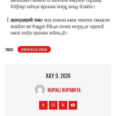
ନିର୍ଦ୍ଦିଷ୍ଟ ପବିତ୍ର ସ୍ଥାନରେ ତାଙ୍କୁ ସମାଧି ଦିଆଯିବ।
ଶ୍ରଦ୍ଧାଞ୍ଜଳି ସଭା:
ସାରା ଦେଶରେ ଶୋକ ସଭାମାନ ଆୟୋଜନ
କରାଯିବା ସହ ବିଶ୍ୱର ବିଭିନ୍ନ ଦେଶର ନେତୃବୃନ୍ଦ ଏଥିପାଇଁ
ଶୋକ ବାର୍ତ୍ତା ପ୍ରେରଣ କରିଥାନ୍ତି।
TAGS:
#IRAN #USA #WAR
JULY 9, 2026
RUPALI RUPAMITA