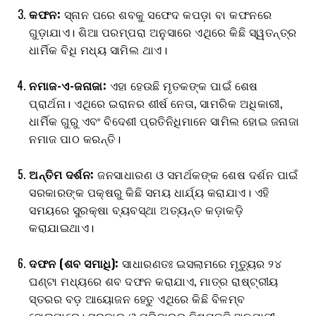
କଫନ:
ସ୍ନାନ ପରେ ଶବକୁ ସଫେଦ କପଡ଼ା ବା କଫନରେ
ଗୁଡ଼ାଯାଏ। ଶିଆ ପରମ୍ପରା ଅନୁସାରେ ଏଥିରେ କିଛି ସ୍ୱତନ୍ତ୍ର
ଧାର୍ମିକ ବିଧି ମଧ୍ୟ ସାମିଲ ଥାଏ।
ନମାଜ-ଏ-ଜନାଜା:
ଏହା ହେଉଛି ମୃତକଙ୍କ ପାଇଁ ଶେଷ
ପ୍ରାର୍ଥନା। ଏଥିରେ ଇରାନର ଶୀର୍ଷ ନେତା, ସାମରିକ ଅଧିକାରୀ,
ଧାର୍ମିକ ଗୁରୁ ଏବଂ ବିଦେଶୀ ପ୍ରତିନିଧିମାନେ ସାମିଲ ହୋଇ ଜନାଜା
ନମାଜ ପାଠ କରନ୍ତି।
ଅନ୍ତିମ ଦର୍ଶନ:
ଜନସାଧାରଣ ଓ ସମର୍ଥକଙ୍କ ଶେଷ ଦର୍ଶନ ପାଇଁ
ସରକାରଙ୍କ ପକ୍ଷରୁ କିଛି ସମୟ ଧାର୍ଯ୍ୟ କରାଯାଏ। ଏହି
ସମୟରେ ସୁରକ୍ଷା ବ୍ୟବସ୍ଥା ଅତ୍ୟନ୍ତ କଡ଼ାକଡ଼ି
କରାଯାଇଥାଏ।
ଦଫନ (ଶବ ସମାଧି):
ସାଧାରଣତଃ ଇସଲାମରେ ମୃତ୍ୟୁର ୨୪
ଘଣ୍ଟା ମଧ୍ୟରେ ଶବ ଦଫନ କରାଯାଏ, ମାତ୍ର ରାଷ୍ଟ୍ରୀୟ
ସ୍ତରର ବଡ଼ ଆୟୋଜନ ହେତୁ ଏଥିରେ କିଛି ବିଳମ୍ବ
ହୋଇପାରେ। ସରକାର ଓ ପରିବାରର ନିଷ୍ପତ୍ତି ଅନୁଯାୟୀ