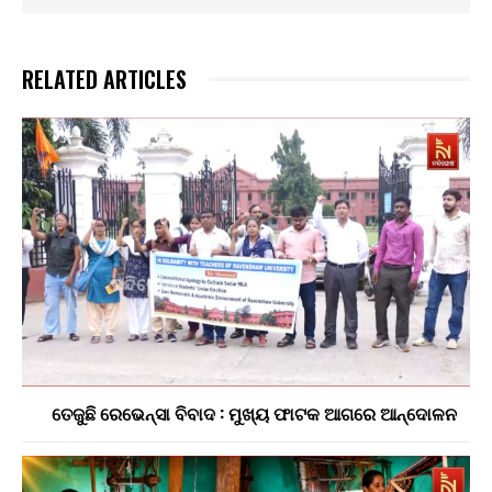
RELATED ARTICLES
ତେଜୁଛି ରେଭେନ୍ସା ବିବାଦ : ମୁଖ୍ୟ ଫାଟକ ଆଗରେ ଆନ୍ଦୋଳନ