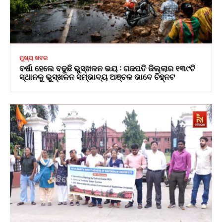
ମୁଖ୍ୟ ଖବର
ବର୍ଷା ହେଲେ ବଢୁଛି ଭୁସ୍ଖଳନ ଭୟ : ଗଜପତି ଜିଲ୍ଲାର ୧୩୯ଟି
ସ୍ଥାନକୁ ଭୁସ୍ଖଳନ ସମ୍ଭାବ୍ୟ ଅଞ୍ଚଳ ଭାବେ ଚିହ୍ନଟ