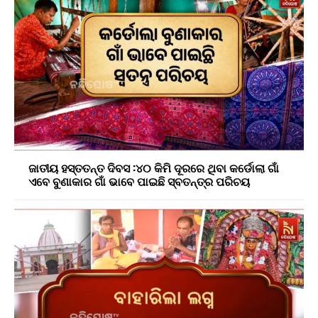
ଜାତୀୟ ହସ୍ତତନ୍ତ ଦିବସ :୪୦ କିମି ଦୂରରେ ଥିବା କର୍ଡୋଲା ଗାଁ
ଏବେ ବୁଣାକାର ଗାଁ ଭାବେ ପାଇଛି ସ୍ବତନ୍ତ୍ର ପରିଚୟ