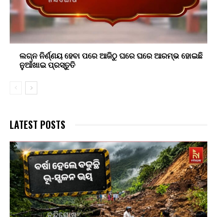
ଲଗ୍ନ ନିର୍ଣ୍ଣୟ ହେବା ପରେ ଆଜିଠୁ ଘରେ ଘରେ ଆରମ୍ଭ ହୋଇଛି
ନୁଆଁଖାଇ ପ୍ରସ୍ତୁତି
LATEST POSTS