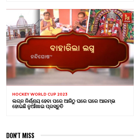
HOCKEY WORLD CUP 2023
ଲଗ୍ନ ନିର୍ଣ୍ଣୟ ହେବା ପରେ ଆଜିଠୁ ଘରେ ଘରେ ଆରମ୍ଭ
ହୋଇଛି ନୁଆଁଖାଇ ପ୍ରସ୍ତୁତି
DON'T MISS