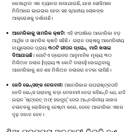
ଲେଖାଥିବା ଏକ ବ୍ୟାନର ଲଗାଯାଇଛି, ଯାହା ସୋସିଆଲ
ମିଡିଆରେ ଭାଇରାଲ ହେବା ସହ ସ୍ଥାନୀୟ ଲୋକଙ୍କ
ଆକ୍ରୋଶକୁ ଦର୍ଶାଉଛି।
ଆମେରିକାକୁ ସାମରିକ କ୍ଷତି:
ଏହି ସଂଘର୍ଷରେ ଆମେରିକା ବଡ଼
ଆର୍ଥିକ ଓ ସାମରିକ କ୍ଷତି ସହିଛି। ଇରାନ ପକ୍ଷରୁ ଆମେରିକୀୟ
ବାୟୁସେନାର ପ୍ରାୟ
୩୦ଟି ରୀପର ଡ୍ରୋନ୍ ମାରି ଖସାଇ
ଦିଆଯାଇଛି
। ଗୋଟିଏ ଡ୍ରୋନର ଆନୁମାନିକ ମୂଲ୍ୟ ୩୦
ମିଲିଅନ ଡଲାର (ପ୍ରାୟ ୩ କୋଟି ଡଲାର) ହୋଇଥିବାରୁ
ଆମେରିକାକୁ ଶହ ଶହ ମିଲିଅନ ଡଲାରର ଝଟକା ଲାଗିଛି।
ଜେଡି ଭେନ୍ସଙ୍କ ଚେତାବନୀ:
ଆମେରିକାର ଉପରାଷ୍ଟ୍ରପତି
ଜେଡି ଭେନ୍ସ ଇରାନକୁ କଡ଼ା ଚେତାବନୀ ଦେଇ କହିଛନ୍ତି ଯେ, ଯଦି
ଇରାନ ‘ଷ୍ଟ୍ରେଟ୍ ଅଫ୍ ହରମୁଜ୍’ ଦେଇ ଆନ୍ତର୍ଜାତୀୟ ଜାହାଜ
ଚଳାଚଳକୁ ରୋକିବାକୁ ଚେଷ୍ଟା କରେ, ତେବେ ଆମେରିକା ଏହାର
ଦୃଢ଼ ଜବାବ ଦେବ।