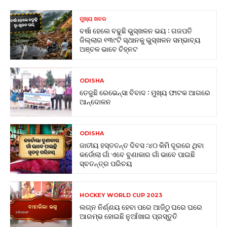
ମୁଖ୍ୟ ଖବର
ବର୍ଷା ହେଲେ ବଢୁଛି ଭୁସ୍ଖଳନ ଭୟ : ଗଜପତି
ଜିଲ୍ଲାର ୧୩୯ଟି ସ୍ଥାନକୁ ଭୁସ୍ଖଳନ ସମ୍ଭାବ୍ୟ
ଅଞ୍ଚଳ ଭାବେ ଚିହ୍ନଟ
ODISHA
ତେଜୁଛି ରେଭେନ୍ସା ବିବାଦ : ମୁଖ୍ୟ ଫାଟକ ଆଗରେ
ଆନ୍ଦୋଳନ
ODISHA
ଜାତୀୟ ହସ୍ତତନ୍ତ ଦିବସ :୪୦ କିମି ଦୂରରେ ଥିବା
କର୍ଡୋଲା ଗାଁ ଏବେ ବୁଣାକାର ଗାଁ ଭାବେ ପାଇଛି
ସ୍ବତନ୍ତ୍ର ପରିଚୟ
HOCKEY WORLD CUP 2023
ଲଗ୍ନ ନିର୍ଣ୍ଣୟ ହେବା ପରେ ଆଜିଠୁ ଘରେ ଘରେ
ଆରମ୍ଭ ହୋଇଛି ନୁଆଁଖାଇ ପ୍ରସ୍ତୁତି