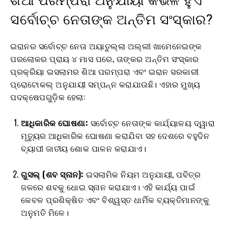
ଶିଆ ପରମ୍ପରା ଅନୁଯାୟୀ କିଭଳି ହୁଏ
ସର୍ବୋଚ୍ଚ ନେତାଙ୍କ ଅନ୍ତିମ ସଂସ୍କାର?
ଇରାନର ସର୍ବୋଚ୍ଚ ନେତା ଅୟାତୁଲ୍ଲା ଅଲ୍ଲୀ ଖାମେନେଇଙ୍କ
ପରଲୋକର ପ୍ରାୟ ୪ ମାସ ପରେ, ତାଙ୍କର ଅନ୍ତିମ ସଂସ୍କାର
ପ୍ରକ୍ରିୟା ଇସଲାମର ଶିଆ ପରମ୍ପରା ଏବଂ ଇରାନ ସରକାରୀ
ପ୍ରୋଟୋକଲ୍ ଅନୁଯାୟୀ ସମ୍ପନ୍ନ କରାଯାଉଛି। ଏହାର ମୁଖ୍ୟ
ପଦକ୍ଷେପଗୁଡ଼ିକ ହେଲା:
ଆଧିକାରିକ ଘୋଷଣା:
ସର୍ବୋଚ୍ଚ ନେତାଙ୍କ କାର୍ଯ୍ୟାଳୟ ଦ୍ୱାରା
ମୃତ୍ୟୁର ଆଧିକାରିକ ଘୋଷଣା କରାଯିବା ସହ ଦେଶରେ ବହୁଦିନ
ବ୍ୟାପୀ ଜାତୀୟ ଶୋକ ପାଳନ କରାଯାଏ।
ଗୁସଲ୍ (ଶବ ସ୍ନାନ):
ଇସଲାମିକ ନିୟମ ଅନୁଯାୟୀ, ପବିତ୍ର
ଜଳରେ ଶବକୁ ଧୋଇ ସ୍ନାନ କରାଯାଏ। ଏହି କାର୍ଯ୍ୟ ପାଇଁ
କେବଳ ପ୍ରଶିକ୍ଷିତ ଏବଂ ବିଶ୍ୱସ୍ତ ଧାର୍ମିକ ବ୍ୟକ୍ତିମାନଙ୍କୁ
ଅନୁମତି ମିଳେ।