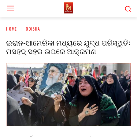
HOME
ODISHA
ଇରାନ-ଆମେରିକା ମଧ୍ୟରେ ଯୁଦ୍ଧ ପରିସ୍ଥିତି:
ମସହଦ୍ ସହର ଉପରେ ଆକ୍ରମଣ