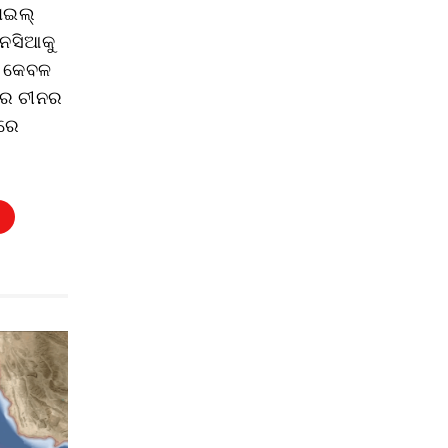
ସାଇଲ୍
ନେସିଆକୁ
, କେବଳ
ରେ ଚୀନର
ାରେ