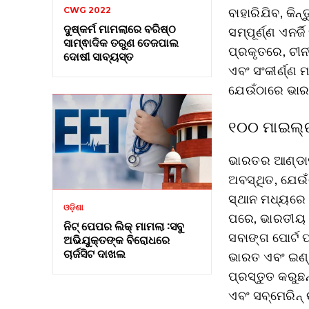
ବାହାରିଯିବ, କି
CWG 2022
ଦୁଷ୍କର୍ମ ମାମଲାରେ ବରିଷ୍ଠ
ସମ୍ପୂର୍ଣ୍ଣ ଏନ
ସାମ୍ଵାଦିକ ତରୁଣ ତେଜପାଲ
ପ୍ରକୃତରେ, ଚୀନ
ଦୋଷୀ ସାବ୍ୟସ୍ତ
ଏବଂ ସଂକୀର୍ଣ୍ଣ
ଯେଉଁଠାରେ ଭାରତ
୧୦୦ ମାଇଲ୍‌
ଭାରତର ଆଣ୍ଡାମ
ଅବସ୍ଥିତ, ଯେଉଁ
ସ୍ଥାନ ମଧ୍ୟରେ 
ଓଡ଼ିଶା
ପରେ, ଭାରତୀୟ ନ
ନିଟ୍ ପେପର ଲିକ୍ ମାମଲା :ସବୁ
ସବାଙ୍ଗ ପୋର୍ଟ 
ଅଭିଯୁକ୍ତଙ୍କ ବିରୋଧରେ
ଚାର୍ଜସିଟ ଦାଖଲ
ଭାରତ ଏବଂ ଇଣ୍
ପ୍ରସ୍ତୁତ କରୁଛନ
ଏବଂ ସବ୍‌ମେରିନ