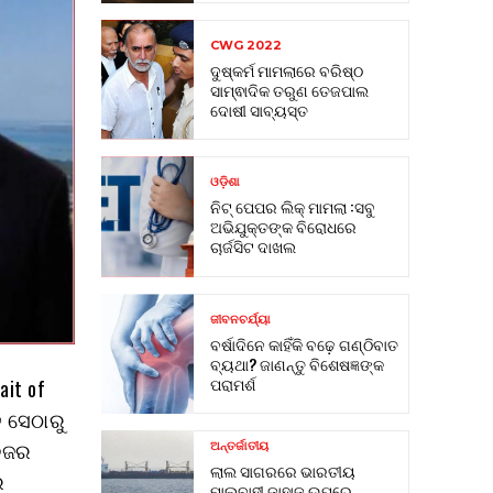
CWG 2022
ଦୁଷ୍କର୍ମ ମାମଲାରେ ବରିଷ୍ଠ
ସାମ୍ଵାଦିକ ତରୁଣ ତେଜପାଲ
ଦୋଷୀ ସାବ୍ୟସ୍ତ
ଓଡ଼ିଶା
ନିଟ୍ ପେପର ଲିକ୍ ମାମଲା :ସବୁ
ଅଭିଯୁକ୍ତଙ୍କ ବିରୋଧରେ
ଚାର୍ଜସିଟ ଦାଖଲ
ଜୀବନଚର୍ଯ୍ୟା
ବର୍ଷାଦିନେ କାହିଁକି ବଢ଼େ ଗଣ୍ଠିବାତ
ବ୍ୟଥା? ଜାଣନ୍ତୁ ବିଶେଷଜ୍ଞଙ୍କ
ପରାମର୍ଶ
ait of
ତ ସେଠାରୁ
 ନଜର
ଅନ୍ତର୍ଜାତୀୟ
ଲାଲ ସାଗରରେ ଭାରତୀୟ
େ
ମାଲବାହୀ ଜାହାଜ ଉପରେ