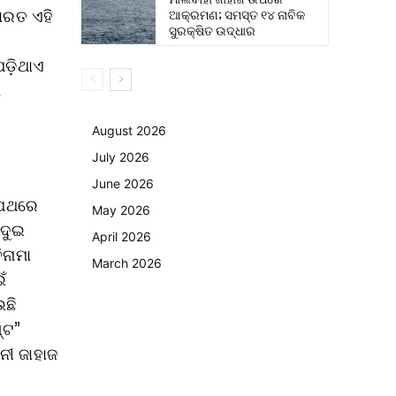
ଭାରତ ଏହି
ଆକ୍ରମଣ; ସମସ୍ତ ୧୪ ନାବିକ
ସୁରକ୍ଷିତ ଉଦ୍ଧାର
ଡ଼ିଥାଏ
ା
August 2026
July 2026
June 2026
 ପଥରେ
May 2026
 ଦୁଇ
April 2026
ିନାମା
March 2026
ଁ
ଉଛି
୍ଟ”
ନୀ ଜାହାଜ