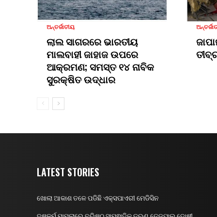
ଅନ୍ତର୍ଜାତୀୟ
ଅନ୍ତର୍ଜା
ଲାଲ ସାଗରରେ ଭାରତୀୟ
ଜାପା
ମାଲବାହୀ ଜାହାଜ ଉପରେ
ତୀବ୍
ଆକ୍ରମଣ; ସମସ୍ତ ୧୪ ନାବିକ
ସୁରକ୍ଷିତ ଉଦ୍ଧାର
LATEST STORIES
ଖୋଲା ଆକାଶ ତଳେ ପଡିଛି ଏକ୍ସପାଏରୀ ମେଡିସିନ
ଦୁଷ୍କର୍ମ ମାମଲାରେ ବରିଷ୍ଠ ସାମ୍ଵାଦିକ ତରୁଣ ତେଜପାଲ ଦୋଷୀ