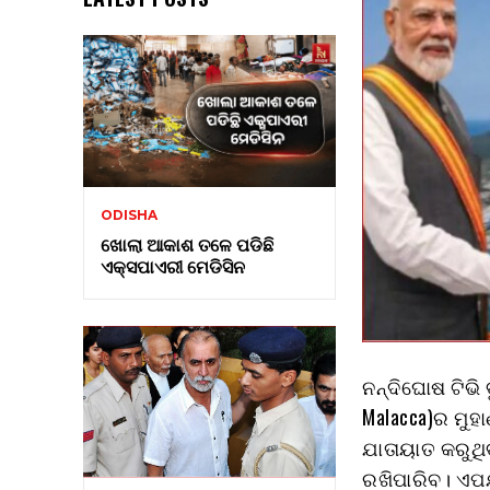
ODISHA
ଖୋଲା ଆକାଶ ତଳେ ପଡିଛି
ଏକ୍ସପାଏରୀ ମେଡିସିନ
ନନ୍ଦିଘୋଷ ଟିଭି
Malacca)ର ମୁହ
ଯାତାୟାତ କରୁଥି
ରଖିପାରିବ। ଏପର୍