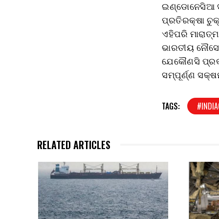
ଇଣ୍ଡୋନେସିଆ ସହ
ପ୍ରତିରକ୍ଷା ଚୁ
ଏହିପରି ମାରାତ୍
ଭାରତୀୟ ନୌସେନ
ଯେକୌଣସି ପ୍ରକ
ସମ୍ପୂର୍ଣ୍ଣ ସକ୍
TAGS:
#INDI
RELATED ARTICLES