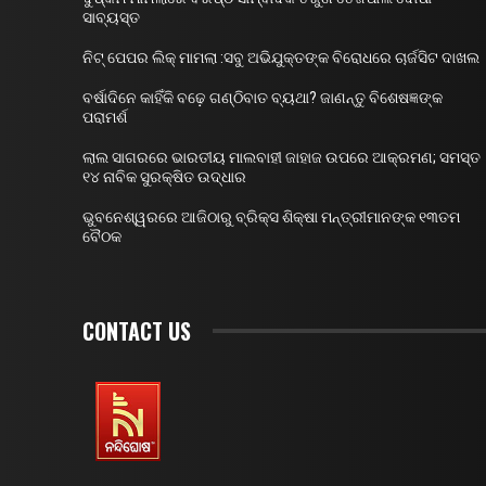
ସାବ୍ୟସ୍ତ
ନିଟ୍ ପେପର ଲିକ୍ ମାମଲା :ସବୁ ଅଭିଯୁକ୍ତଙ୍କ ବିରୋଧରେ ଚାର୍ଜସିଟ ଦାଖଲ
ବର୍ଷାଦିନେ କାହିଁକି ବଢ଼େ ଗଣ୍ଠିବାତ ବ୍ୟଥା? ଜାଣନ୍ତୁ ବିଶେଷଜ୍ଞଙ୍କ
ପରାମର୍ଶ
ଲାଲ ସାଗରରେ ଭାରତୀୟ ମାଲବାହୀ ଜାହାଜ ଉପରେ ଆକ୍ରମଣ; ସମସ୍ତ
୧୪ ନାବିକ ସୁରକ୍ଷିତ ଉଦ୍ଧାର
ଭୁବନେଶ୍ୱରରେ ଆଜିଠାରୁ ବ୍ରିକ୍ସ ଶିକ୍ଷା ମନ୍ତ୍ରୀମାନଙ୍କ ୧୩ତମ
ବୈଠକ
CONTACT US