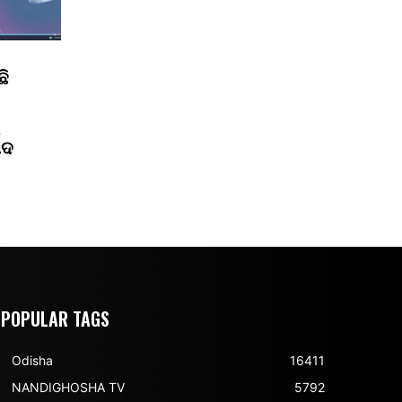
ଛି
ପଦ
POPULAR TAGS
Odisha
16411
NANDIGHOSHA TV
5792