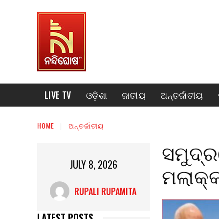
LIVE TV
ଓଡ଼ିଶା
ଜାତୀୟ
ଅନ୍ତର୍ଜାତୀୟ
HOME
ଅନ୍ତର୍ଜାତୀୟ
ସମୁଦ୍ର
JULY 8, 2026
ମଲାକ୍କ
RUPALI RUPAMITA
LATEST POSTS