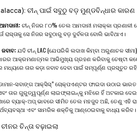
alacca): ଚୀନ୍ ପାଇଁ ସବୁଠୁ ବଡ଼ ମୁଣ୍ଡବିନ୍ଧାର କାରଣ 
ଆମଦାନୀ:
ଚୀନ୍ ନିଜର ୮୦% ତେଲ ଆମଦାନୀ ମଲାକ୍କା ପ୍ରଣାଳୀ ଦେ
 ରାସ୍ତାକୁ ସେ ନିଜର ସବୁଠାରୁ ବଡ଼ ଦୁର୍ବଳତା ବୋଲି ଭାବିଥାଏ।
ର ଜବାବ:
ଯଦି ଚୀନ୍ LAC (ଯେପରିକି ଲଦାଖ କିମ୍ବା ଅରୁଣାଚଳ ସୀମା
ାରର ଆକ୍ରମଣାତ୍ମକ ଆଭିମୁଖ୍ୟ ଗ୍ରହଣ କରିବାକୁ ଚେଷ୍ଟା କର
 ମଧ୍ୟରେ ତାର କଡ଼ା ଜବାବ ଦେବା ପାଇଁ ସମ୍ପୂର୍ଣ୍ଣ ପ୍ରସ୍ତୁତ ରହି
୍ଡାମାନ-ସବାଙ୍ଗ ଆକ୍ସିସ୍” ଚୋକ୍‌ପଏଣ୍ଟର ଫାଇଦା ଉଠାଇ ଭାର
 ତାର ଗୁରୁତ୍ୱପୂର୍ଣ୍ଣ ଲାଇଫ୍‌ଲାଇନ୍‌କୁ ମଝିରେ ହିଁ ଅଟକାଇ ଦେ
ାଖରେ ବ୍ୟାକ୍-ଅପ୍ ଭାବରେ ସୀମିତ ତେଲ ମହଜୁଦ ଅଛି, ତେଣୁ ଏହି ରା
ଥବ୍ୟବସ୍ଥା ଏବଂ ସାମରିକ ଶକ୍ତିକୁ ଆଣ୍ଠେଇବାକୁ ବାଧ୍ୟ କରିବ।
 ଚୀନର ଚିନ୍ତା ବଢ଼ାଇଲା