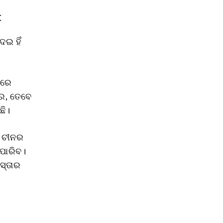
:
ଇ ହିଁ
)ରେ
େ, ତେବେ
ଛି।
ତ ଚୀନର
ଇପାରିବ।
ସ୍ତାର