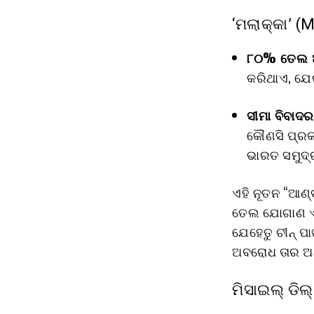
‘ମଲାକ୍କା’ (M
୮୦% ତେଲ 
କରିଥାଏ, ଯେଉଁ
ସୀମା ବିବାଦ
କୌଣସି ପ୍ରକ
ଭାରତ ସମୁଦ୍ର
ଏହି ନୂତନ “ଆଣ
ତେଲ ଯୋଗାଣ ଏବଂ
ଯେହେତୁ ଚୀନ୍ ପ
ଅବରୋଧ ତାର ଅର୍
ମିସାଇଲ୍ ଡିଲ୍