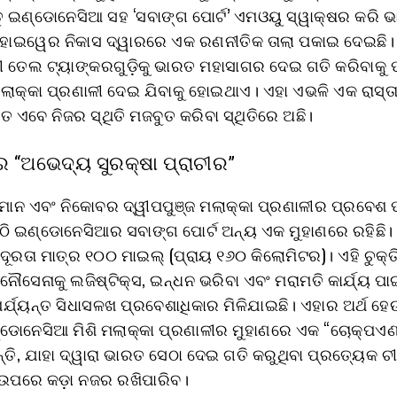
ନ୍ତୁ ଇଣ୍ଡୋନେସିଆ ସହ ‘ସବାଙ୍ଗ ପୋର୍ଟ’ ଏମଓୟୁ ସ୍ୱାକ୍ଷର କରି 
ର୍ଜି ହାଇୱେର ନିକାସ ଦ୍ୱାରରେ ଏକ ରଣନୀତିକ ତାଲା ପକାଇ ଦେଇଛି।
ୀ ତେଲ ଟ୍ୟାଙ୍କରଗୁଡ଼ିକୁ ଭାରତ ମହାସାଗର ଦେଇ ଗତି କରିବାକୁ ପ
 ମଲାକ୍କା ପ୍ରଣାଳୀ ଦେଇ ଯିବାକୁ ହୋଇଥାଏ। ଏହା ଏଭଳି ଏକ ରାସ୍ତ
 ଏବେ ନିଜର ସ୍ଥିତି ମଜବୁତ କରିବା ସ୍ଥିତିରେ ଅଛି।
ର “ଅଭେଦ୍ୟ ସୁରକ୍ଷା ପ୍ରାଚୀର”
ାନ ଏବଂ ନିକୋବର ଦ୍ୱୀପପୁଞ୍ଜ ମଲାକ୍କା ପ୍ରଣାଳୀର ପ୍ରବେଶ
ଠି ଇଣ୍ଡୋନେସିଆର ସବାଙ୍ଗ ପୋର୍ଟ ଅନ୍ୟ ଏକ ମୁହାଣରେ ରହିଛି।
ଦୂରତା ମାତ୍ର ୧୦୦ ମାଇଲ୍ (ପ୍ରାୟ ୧୬୦ କିଲୋମିଟର)। ଏହି ଚୁକ୍ତ
ୌସେନାକୁ ଲଜିଷ୍ଟିକ୍ସ, ଇନ୍ଧନ ଭରିବା ଏବଂ ମରାମତି କାର୍ଯ୍ୟ ପାଇ
ପର୍ଯ୍ୟନ୍ତ ସିଧାସଳଖ ପ୍ରବେଶାଧିକାର ମିଳିଯାଇଛି। ଏହାର ଅର୍ଥ ହେ
ଡୋନେସିଆ ମିଶି ମଲାକ୍କା ପ୍ରଣାଳୀର ମୁହାଣରେ ଏକ “ଚୋକ୍‌ପଏଣ
୍ତି, ଯାହା ଦ୍ୱାରା ଭାରତ ସେଠା ଦେଇ ଗତି କରୁଥିବା ପ୍ରତ୍ୟେକ ଚୀ
୍ ଉପରେ କଡ଼ା ନଜର ରଖିପାରିବ।