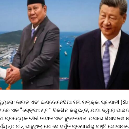
 ବ୍ୟୁରୋ: ଭାରତ ଏବଂ ଇଣ୍ଡୋନେସିଆ ମିଶି ମଲାକ୍କା ପ୍ରଣାଳୀ (Str
ାଣରେ ଏକ “ଚୋକ୍‌ପଏଣ୍ଟ” ବିକଶିତ କରୁଛନ୍ତି, ଯାହା ଦ୍ୱାରା ଭାର
ବା ପ୍ରତ୍ୟେକ ଚୀନୀ ଜାହାଜ ଏବଂ ବୁଡ଼ାଜାହାଜ ଉପରେ ସିଧାସଳଖ
ଯ୍ୟନ୍ତ ଚୀନ୍ ଭାବୁଥିଲା ଯେ ସେ ହର୍ମୁଜ ପ୍ରଣାଳୀରୁ ବଞ୍ଚି ଗୋପନର