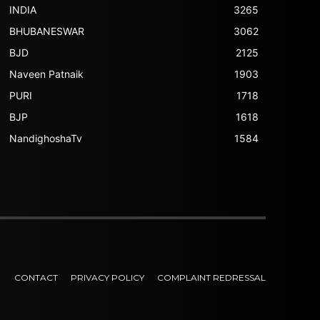
INDIA
3265
BHUBANESWAR
3062
BJD
2125
Naveen Patnaik
1903
PURI
1718
BJP
1618
NandighoshaTv
1584
CONTACT
PRIVACY POLICY
COMPLAINT REDRESSAL