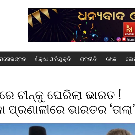
ମନୋରଞ୍ଜନ
ଶିକ୍ଷା ଓ ନିଯୁକ୍ତି
ରାଜନୀତି
ଖେଳ
ଲେଖ
ରେ ଚୀନ୍‌କୁ ଘେରିଲା ଭାରତ !
ା ପ୍ରଣାଳୀରେ ଭାରତର ‘ତାଲା