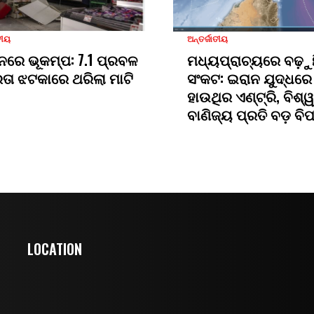
ତୀୟ
ଅନ୍ତର୍ଜାତୀୟ
ନରେ ଭୂକମ୍ପ: 7.1 ପ୍ରବଳ
ମଧ୍ୟପ୍ରାଚ୍ୟରେ ବଢ଼ୁ
ରତା ଝଟକାରେ ଥରିଲା ମାଟି
ସଂକଟ: ଇରାନ ଯୁଦ୍ଧରେ
ହାଉଥିର ଏଣ୍ଟ୍ରି, ବିଶ୍ୱ
ବାଣିଜ୍ୟ ପ୍ରତି ବଡ଼ ବି
LOCATION