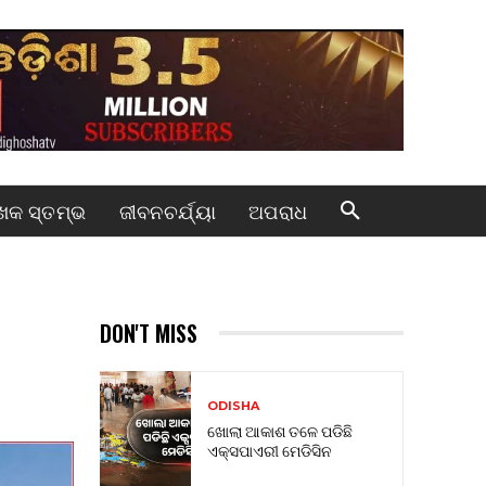
କ ସ୍ତମ୍ଭ
ଜୀବନଚର୍ଯ୍ୟା
ଅପରାଧ
DON'T MISS
’
ODISHA
ଖୋଲା ଆକାଶ ତଳେ ପଡିଛି
ଏକ୍ସପାଏରୀ ମେଡିସିନ