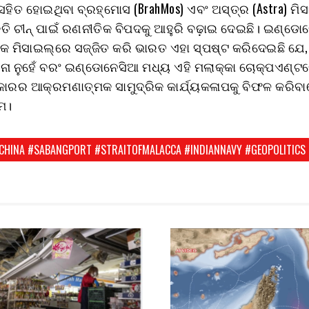
ିତ ହୋଇଥିବା ବ୍ରହ୍ମୋସ (BrahMos) ଏବଂ ଅସ୍ତ୍ର (Astra) ମି
କ୍ତି ଚୀନ୍ ପାଇଁ ରଣନୀତିକ ବିପଦକୁ ଆହୁରି ବଢ଼ାଇ ଦେଇଛି। ଇଣ୍ଡୋ
ମକ ମିସାଇଲ୍‌ରେ ସଜ୍ଜିତ କରି ଭାରତ ଏହା ସ୍ପଷ୍ଟ କରିଦେଇଛି ଯେ
ା ନୁହେଁ ବରଂ ଇଣ୍ଡୋନେସିଆ ମଧ୍ୟ ଏହି ମଲାକ୍କା ଚୋକ୍‌ପଏଣ୍ଟ
ାରର ଆକ୍ରମଣାତ୍ମକ ସାମୁଦ୍ରିକ କାର୍ଯ୍ୟକଳାପକୁ ବିଫଳ କରିବ
ଷମ।
ACHINA #SABANGPORT #STRAITOFMALACCA #INDIANNAVY #GEOPOLITICS