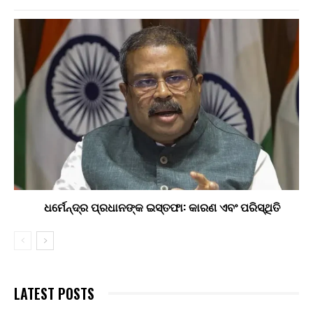
ଧର୍ମେନ୍ଦ୍ର ପ୍ରଧାନଙ୍କ ଇସ୍ତଫା: କାରଣ ଏବଂ ପରିସ୍ଥିତି
LATEST POSTS