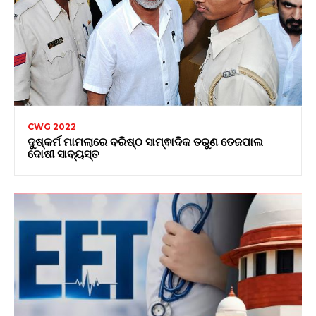
CWG 2022
ଦୁଷ୍କର୍ମ ମାମଲାରେ ବରିଷ୍ଠ ସାମ୍ଵାଦିକ ତରୁଣ ତେଜପାଲ
ଦୋଷୀ ସାବ୍ୟସ୍ତ