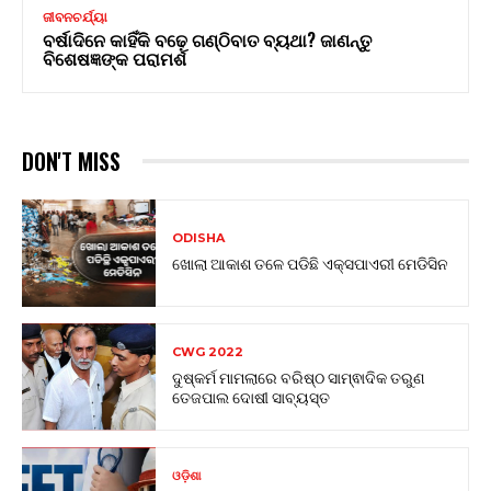
ଜୀବନଚର୍ଯ୍ୟା
ବର୍ଷାଦିନେ କାହିଁକି ବଢ଼େ ଗଣ୍ଠିବାତ ବ୍ୟଥା? ଜାଣନ୍ତୁ
ବିଶେଷଜ୍ଞଙ୍କ ପରାମର୍ଶ
DON'T MISS
ODISHA
ଖୋଲା ଆକାଶ ତଳେ ପଡିଛି ଏକ୍ସପାଏରୀ ମେଡିସିନ
CWG 2022
ଦୁଷ୍କର୍ମ ମାମଲାରେ ବରିଷ୍ଠ ସାମ୍ଵାଦିକ ତରୁଣ
ତେଜପାଲ ଦୋଷୀ ସାବ୍ୟସ୍ତ
ଓଡ଼ିଶା