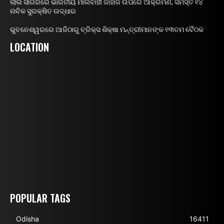
ଲାଲ ସାଗରରେ ଭାରତୀୟ ମାଲବାହୀ ଜାହାଜ ଉପରେ ଆକ୍ରମଣ; ସମସ୍ତ ୧୪
ନାବିକ ସୁରକ୍ଷିତ ଉଦ୍ଧାର
ଭୁବନେଶ୍ୱରରେ ଆଜିଠାରୁ ବ୍ରିକ୍ସ ଶିକ୍ଷା ମନ୍ତ୍ରୀମାନଙ୍କ ୧୩ତମ ବୈଠକ
LOCATION
POPULAR TAGS
Odisha
16411