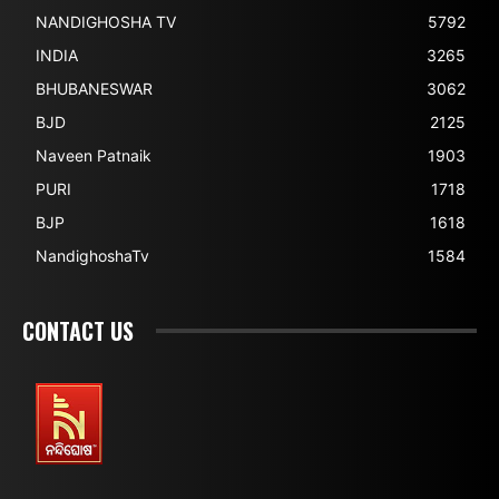
NANDIGHOSHA TV
5792
INDIA
3265
BHUBANESWAR
3062
BJD
2125
Naveen Patnaik
1903
PURI
1718
BJP
1618
NandighoshaTv
1584
CONTACT US