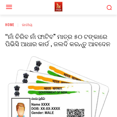
HOME
ଜାତୀୟ
“ନାଁ ଚିରିବ ନାଁ ଫାଟିବ” ମାତ୍ର ୫୦ ଟଙ୍କାରେ
ପିଭିସି ଆଧାର କାର୍ଡ , ଜଲଦି କରନ୍ତୁ ଆବଦେନ