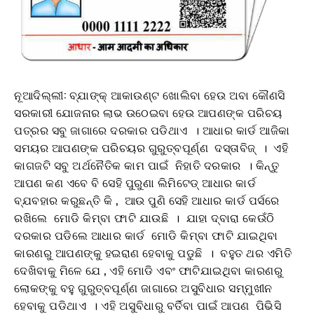
ନୂଆଦିଲ୍ଲୀ: ବ୍ଯାଙ୍କ୍ ଆକାଉଣ୍ଟ ଖୋଲିବା ହେଉ ଅବା କୌଣସି
ସରକାରୀ ଯୋଜନାର ଲାଭ ଉଠେଇବା ହେଉ ଆପଣଙ୍କ ପରିଚୟ
ପତ୍ରର ସବୁ ଜାଗାରେ ଦରକାର ପଡିଥାଏ । ଆଧାର କାର୍ଡ ଆଜିକା
ସମୟର ଆପଣଙ୍କ ପରିଚୟର ଗୁରୁତ୍ବପୂର୍ଣ୍ଣ ଦସ୍ତାବିଜ୍ । ଏହି
କାଗଜଟି ସବୁ ଅର୍ଥନୈତିକ କାମ ପାଇଁ ନିହାତି ଦରକାର । କିନ୍ତୁ
ଆପଣ କଣ ଏବେ ବି ସେହି ପୁରୁଣା ଲିମିଟେଡ୍ ଆଧାର କାର୍ଡ
ବ୍ଯବହାର କରୁଛନ୍ତି କି , ଆଉ ପୁଣି ସେହି ଆଧାର କାର୍ଡ ପର୍ସରେ
ରଖିଲେ ମୋଡି କିମ୍ବା ଫାଟି ଯାଉଛି । ଯାହା ଦ୍ବାରା କେଉଁଠି
ଦରକାର ପଡିଲେ ଆଧାର କାର୍ଡ ମୋଡି କିମ୍ବା ଫାଟି ଯାଇଥିବା
କାରଣରୁ ଆପଣଙ୍କୁ ହଇରାଣ ହେବାକୁ ପଡୁଛି । ବହୁତ ଥର ଏମିତି
ଦେଖିବାକୁ ମିଳେ ଯେ , ଏହି ମୋଡି ଏବଂ ଫାଟିଯାଇଥିବା କାରଣରୁ
ଲୋକଙ୍କୁ ବହୁ ଗୁରୁତ୍ବପୂର୍ଣ୍ଣ ଜାଗାରେ ଅସୁବିଧାର ସମ୍ମୁଖୀନ
ହେବାକୁ ପଡିଥାଏ । ଏହି ଅସୁବିଧାରୁ ବର୍ତିବା ପାଇଁ ଆପଣ ପିଭିସି