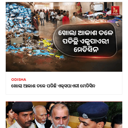
ODISHA
ଖୋଲା ଆକାଶ ତଳେ ପଡିଛି ଏକ୍ସପାଏରୀ ମେଡିସିନ