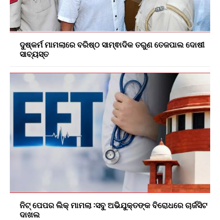
ଦୁଷ୍କର୍ମ ମାମଲାରେ ବରିଷ୍ଠ ସାମ୍ଵାଦିକ ତରୁଣ ତେଜପାଲ ଦୋଷୀ
ସାବ୍ୟସ୍ତ
ନିଟ୍ ପେପର ଲିକ୍ ମାମଲା :ସବୁ ଅଭିଯୁକ୍ତଙ୍କ ବିରୋଧରେ ଚାର୍ଜସିଟ
ଦାଖଲ