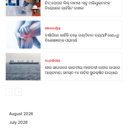
ନିଟ୍ ପେପର ଲିକ୍ ମାମଲା :ସବୁ ଅଭିଯୁକ୍ତଙ୍କ
ବିରୋଧରେ ଚାର୍ଜସିଟ ଦାଖଲ
ଜୀବନଚର୍ଯ୍ୟା
ବର୍ଷାଦିନେ କାହିଁକି ବଢ଼େ ଗଣ୍ଠିବାତ ବ୍ୟଥା? ଜାଣନ୍ତୁ
ବିଶେଷଜ୍ଞଙ୍କ ପରାମର୍ଶ
ଅନ୍ତର୍ଜାତୀୟ
ଲାଲ ସାଗରରେ ଭାରତୀୟ ମାଲବାହୀ ଜାହାଜ ଉପରେ
ଆକ୍ରମଣ; ସମସ୍ତ ୧୪ ନାବିକ ସୁରକ୍ଷିତ ଉଦ୍ଧାର
August 2026
July 2026