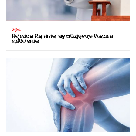
ଓଡ଼ିଶା
ନିଟ୍ ପେପର ଲିକ୍ ମାମଲା :ସବୁ ଅଭିଯୁକ୍ତଙ୍କ ବିରୋଧରେ
ଚାର୍ଜସିଟ ଦାଖଲ