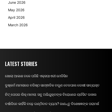
June 2026
May 2026
April 2026
March 2026
LATEST STORIES
ଖୋଲା ଆକାଶ ତଳେ ପଡିଛି ଏକ୍ସପାଏରୀ ମେଡିସିନ
ଦୁଷ୍କର୍ମ ମାମଲାରେ ବରିଷ୍ଠ ସାମ୍ଵାଦିକ ତରୁଣ ତେଜପାଲ ଦୋଷୀ ସାବ୍ୟସ୍ତ
ନିଟ୍ ପେପର ଲିକ୍ ମାମଲା :ସବୁ ଅଭିଯୁକ୍ତଙ୍କ ବିରୋଧରେ ଚାର୍ଜସିଟ ଦାଖଲ
ବର୍ଷାଦିନେ କାହିଁକି ବଢ଼େ ଗଣ୍ଠିବାତ ବ୍ୟଥା? ଜାଣନ୍ତୁ ବିଶେଷଜ୍ଞଙ୍କ ପରାମର୍ଶ