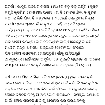
ଘଟଗାଁ : କାଦୁଅ ପଚପଚ ରାସ୍ତା । ମଝିରେ ବଡ଼ ବଡ଼ ଗର୍ତ୍ତ । ସୃଷ୍ଟି
କରୁଛି କୃତ୍ରିମ ପୋଖରୀର ଭ୍ରମ । ଗାଡ଼ି ମୋଟର ଯିବା ତ ଦୂରର
କଥା, ଚାଲିକି ଯିବା ବି କଷ୍ଟକର । ଏ ହେଉଛି କେନ୍ଦୁଝର ଜିଲ୍ଲା
ଘଟଗାଁ ବ୍ଲକ ଖୁଣ୍ଟା ଗାଁର ଦୃଶ୍ୟ । ଏହି ଗ୍ରାମଟି ବ୍ଲକ
କାର୍ଯ୍ୟାଳୟ ଠାରୁ ମାତ୍ର ୫ କିମି ଦୂରରେ ଅବସ୍ଥିତ । ରାତି ପାହିଲେ
ଏହି ରାସ୍ତାରେ ଶହ ଶହ ଲୋକଙ୍କ ସହ ସ୍କୁଲ କଲେଜ ଛାତ୍ରଛାତ୍ରୀ
ଯିବାଆସିବା କରନ୍ତି। ବାଟ ହରିଚନ୍ଦନ ଠାରୁ ବାଣେଶ୍ୱର ଶିବ
ମନ୍ଦିର ରାସ୍ତା ଅବସ୍ଥା ଅତ୍ୟନ୍ତ ଶୋଚନୀୟ। ଫଳରେ
ଯିବାଆସିବା କଷ୍ଟକର ହୋଇପଡୁଛି। ଗାଁକୁ ଆସିପାରୁନି
ଆମ୍ବୁଲାନ୍ସ। ନାହିଁନଥିବା ଅସୁବିଧା ଭୋଗୁଛନ୍ତି ଗ୍ରାମବାସୀ। ଅନେକ
ସମୟରେ ଛୋଟ ବଡ ଦୁର୍ଘଟଣାର ଶୀକାର ହେଉଛନ୍ତି ଲୋକେ।
ବର୍ଷ ତମାମ ଯିବା ଆସିବା କରିବା କଷ୍ଟସାଧ୍ୟ ଥିବାବେଳେ ବର୍ଷା
ହେଲେ କଥା ସରିଲା। ଅଞ୍ଚଳବାସୀଙ୍କ ପାଇଁ ବର୍ଷା ଦିନରେ ଦୁର୍ଦ୍ଦଶା
୨ ଗୁଣିତ ହୋଇଯାଏ । ଏପରିକି ବର୍ଷା ଦିନରେ ଅମ୍ବୁଲାନ୍ସ ସେବାରୁ
ଲୋକେ ବଞ୍ଚିତ ରହିଥିବା ଅଭିଯୋଗ କରିଛନ୍ତି । ସମସ୍ୟା ସମାଧାନ
ପାଇଁ ଲୋକ ପ୍ରତିନିଧୀ ଠାରୁ ଆରମ୍ଭ କରି ପ୍ରଶାସନକୁ