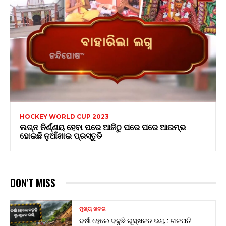
HOCKEY WORLD CUP 2023
ଲଗ୍ନ ନିର୍ଣ୍ଣୟ ହେବା ପରେ ଆଜିଠୁ ଘରେ ଘରେ ଆରମ୍ଭ
ହୋଇଛି ନୁଆଁଖାଇ ପ୍ରସ୍ତୁତି
DON'T MISS
ମୁଖ୍ୟ ଖବର
ବର୍ଷା ହେଲେ ବଢୁଛି ଭୁସ୍ଖଳନ ଭୟ : ଗଜପତି