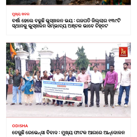
ମୁଖ୍ୟ ଖବର
ବର୍ଷା ହେଲେ ବଢୁଛି ଭୁସ୍ଖଳନ ଭୟ : ଗଜପତି ଜିଲ୍ଲାର ୧୩୯ଟି
ସ୍ଥାନକୁ ଭୁସ୍ଖଳନ ସମ୍ଭାବ୍ୟ ଅଞ୍ଚଳ ଭାବେ ଚିହ୍ନଟ
ODISHA
ତେଜୁଛି ରେଭେନ୍ସା ବିବାଦ : ମୁଖ୍ୟ ଫାଟକ ଆଗରେ ଆନ୍ଦୋଳନ