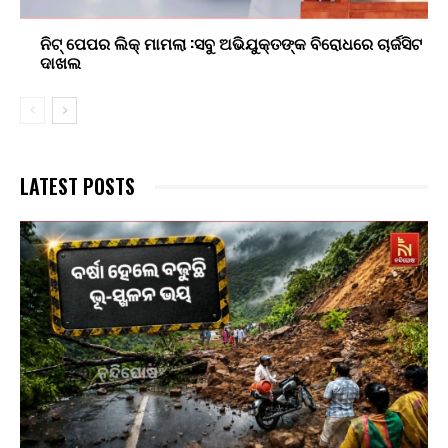
ନିଟ୍ ପେପର ଲିକ୍ ମାମଲା :ସବୁ ଅଭିଯୁକ୍ତଙ୍କ ବିରୋଧରେ ଚାର୍ଜସିଟ
ଦାଖଲ
LATEST POSTS