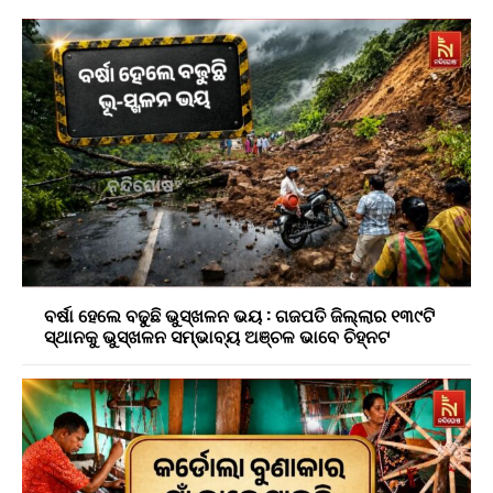
ବର୍ଷା ହେଲେ ବଢୁଛି ଭୁସ୍ଖଳନ ଭୟ : ଗଜପତି ଜିଲ୍ଲାର ୧୩୯ଟି
ସ୍ଥାନକୁ ଭୁସ୍ଖଳନ ସମ୍ଭାବ୍ୟ ଅଞ୍ଚଳ ଭାବେ ଚିହ୍ନଟ