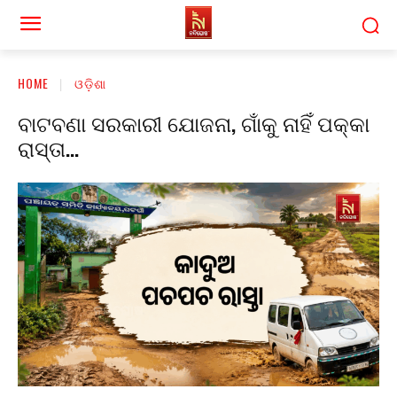
HOME
ଓଡ଼ିଶା
ବାଟବଣା ସରକାରୀ ଯୋଜନା, ଗାଁକୁ ନାହିଁ ପକ୍କା
ରାସ୍ତା…