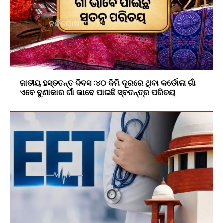
ଜାତୀୟ ହସ୍ତତନ୍ତ ଦିବସ :୪୦ କିମି ଦୂରରେ ଥିବା କର୍ଡୋଲା ଗାଁ
ଏବେ ବୁଣାକାର ଗାଁ ଭାବେ ପାଇଛି ସ୍ବତନ୍ତ୍ର ପରିଚୟ