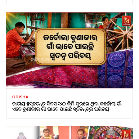
ODISHA
ଜାତୀୟ ହସ୍ତତନ୍ତ ଦିବସ :୪୦ କିମି ଦୂରରେ ଥିବା କର୍ଡୋଲା ଗାଁ
ଏବେ ବୁଣାକାର ଗାଁ ଭାବେ ପାଇଛି ସ୍ବତନ୍ତ୍ର ପରିଚୟ