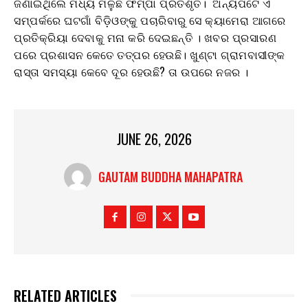
ଜଣାଇଥିଲେ ମଧ୍ୟ ମିଳୁଛି ଫମ୍ପା ପ୍ରତିଶୃତି। ଅନ୍ୟପଟେ ଏ
ସମ୍ପର୍କରେ ଘଟଗାଁ ବିଡ଼ିଓଙ୍କୁ ପଚାରିବାରୁ ସେ କ୍ୟାମେରା ଆଗରେ
ପ୍ରତିକ୍ରିୟା ଦେବାକୁ ମନା କରି ଦେଇଛନ୍ତି । ଖବର ପ୍ରସାରଣ
ପରେ ପ୍ରଶାସନ କେତେ ତତ୍ପର ହେଉଛି। ଖୁଣ୍ଟା ଗ୍ରାମବାସୀଙ୍କ
ରାସ୍ତା ସମସ୍ୟା କେବେ ଦୂର ହେଉଛି? ତା ଉପରେ ନଜର ।
JUNE 26, 2026
GAUTAM BUDDHA MAHAPATRA
RELATED ARTICLES