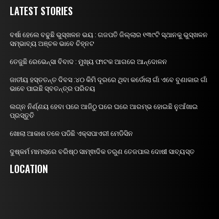
LATEST STORIES
ବର୍ଷା ହେଲେ ବଢୁଛି ଭୁସ୍ଖଳନ ଭୟ : ଗଜପତି ଜିଲ୍ଲାର ୧୩୯ଟି ସ୍ଥାନକୁ ଭୁସ୍ଖଳନ
ସମ୍ଭାବ୍ୟ ଅଞ୍ଚଳ ଭାବେ ଚିହ୍ନଟ
ତେଜୁଛି ରେଭେନ୍ସା ବିବାଦ : ମୁଖ୍ୟ ଫାଟକ ଆଗରେ ଆନ୍ଦୋଳନ
ଜାତୀୟ ହସ୍ତତନ୍ତ ଦିବସ :୪୦ କିମି ଦୂରରେ ଥିବା କର୍ଡୋଲା ଗାଁ ଏବେ ବୁଣାକାର ଗାଁ
ଭାବେ ପାଇଛି ସ୍ବତନ୍ତ୍ର ପରିଚୟ
ଲଗ୍ନ ନିର୍ଣ୍ଣୟ ହେବା ପରେ ଆଜିଠୁ ଘରେ ଘରେ ଆରମ୍ଭ ହୋଇଛି ନୁଆଁଖାଇ
ପ୍ରସ୍ତୁତି
ଖୋଲା ଆକାଶ ତଳେ ପଡିଛି ଏକ୍ସପାଏରୀ ମେଡିସିନ
ଦୁଷ୍କର୍ମ ମାମଲାରେ ବରିଷ୍ଠ ସାମ୍ଵାଦିକ ତରୁଣ ତେଜପାଲ ଦୋଷୀ ସାବ୍ୟସ୍ତ
LOCATION