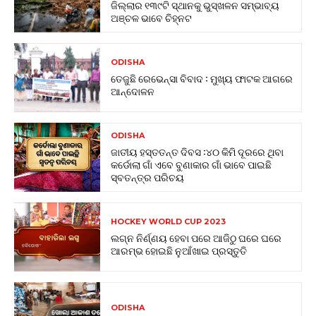
ଜିଲ୍ଲାର ୧୩୯ଟି ସ୍ଥାନକୁ ଭୁସ୍ଖଳନ ସମ୍ଭାବ୍ୟ
ଅଞ୍ଚଳ ଭାବେ ଚିହ୍ନଟ
ODISHA
ତେଜୁଛି ରେଭେନ୍ସା ବିବାଦ : ମୁଖ୍ୟ ଫାଟକ ଆଗରେ
ଆନ୍ଦୋଳନ
ODISHA
ଜାତୀୟ ହସ୍ତତନ୍ତ ଦିବସ :୪୦ କିମି ଦୂରରେ ଥିବା
କର୍ଡୋଲା ଗାଁ ଏବେ ବୁଣାକାର ଗାଁ ଭାବେ ପାଇଛି
ସ୍ବତନ୍ତ୍ର ପରିଚୟ
HOCKEY WORLD CUP 2023
ଲଗ୍ନ ନିର୍ଣ୍ଣୟ ହେବା ପରେ ଆଜିଠୁ ଘରେ ଘରେ
ଆରମ୍ଭ ହୋଇଛି ନୁଆଁଖାଇ ପ୍ରସ୍ତୁତି
ODISHA