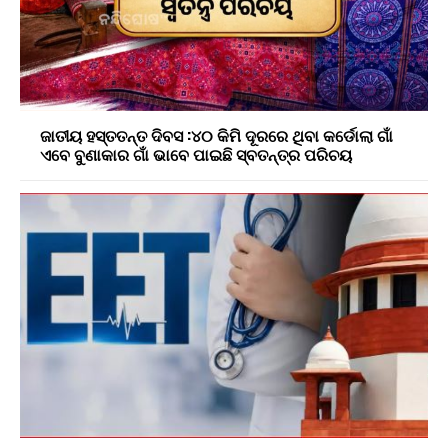
ଜାତୀୟ ହସ୍ତତନ୍ତ ଦିବସ :୪୦ କିମି ଦୂରରେ ଥିବା କର୍ଡୋଲା ଗାଁ
ଏବେ ବୁଣାକାର ଗାଁ ଭାବେ ପାଇଛି ସ୍ବତନ୍ତ୍ର ପରିଚୟ