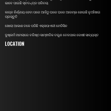
ଭାବେ ପାଇଛି ସ୍ବତନ୍ତ୍ର ପରିଚୟ
ଲଗ୍ନ ନିର୍ଣ୍ଣୟ ହେବା ପରେ ଆଜିଠୁ ଘରେ ଘରେ ଆରମ୍ଭ ହୋଇଛି ନୁଆଁଖାଇ
ପ୍ରସ୍ତୁତି
ଖୋଲା ଆକାଶ ତଳେ ପଡିଛି ଏକ୍ସପାଏରୀ ମେଡିସିନ
ଦୁଷ୍କର୍ମ ମାମଲାରେ ବରିଷ୍ଠ ସାମ୍ଵାଦିକ ତରୁଣ ତେଜପାଲ ଦୋଷୀ ସାବ୍ୟସ୍ତ
LOCATION