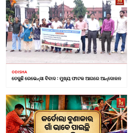
ODISHA
ତେଜୁଛି ରେଭେନ୍ସା ବିବାଦ : ମୁଖ୍ୟ ଫାଟକ ଆଗରେ ଆନ୍ଦୋଳନ