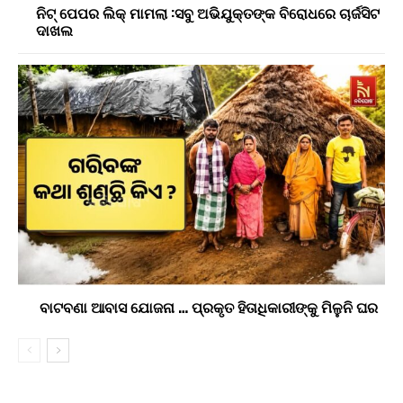
ନିଟ୍ ପେପର ଲିକ୍ ମାମଲା :ସବୁ ଅଭିଯୁକ୍ତଙ୍କ ବିରୋଧରେ ଚାର୍ଜସିଟ
ଦାଖଲ
ବାଟବଣା ଆବାସ ଯୋଜନା … ପ୍ରକୃତ ହିତାଧିକାରୀଙ୍କୁ ମିଳୁନି ଘର