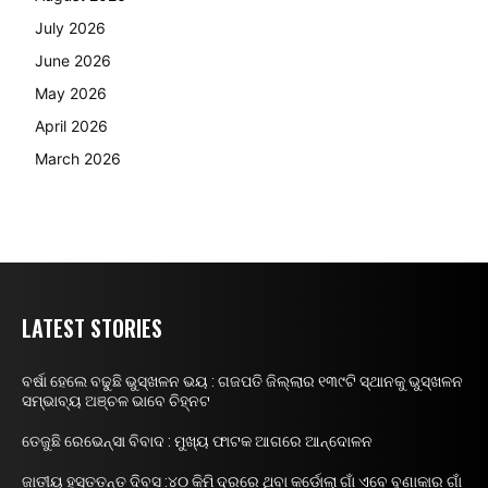
July 2026
June 2026
May 2026
April 2026
March 2026
LATEST STORIES
ବର୍ଷା ହେଲେ ବଢୁଛି ଭୁସ୍ଖଳନ ଭୟ : ଗଜପତି ଜିଲ୍ଲାର ୧୩୯ଟି ସ୍ଥାନକୁ ଭୁସ୍ଖଳନ
ସମ୍ଭାବ୍ୟ ଅଞ୍ଚଳ ଭାବେ ଚିହ୍ନଟ
ତେଜୁଛି ରେଭେନ୍ସା ବିବାଦ : ମୁଖ୍ୟ ଫାଟକ ଆଗରେ ଆନ୍ଦୋଳନ
ଜାତୀୟ ହସ୍ତତନ୍ତ ଦିବସ :୪୦ କିମି ଦୂରରେ ଥିବା କର୍ଡୋଲା ଗାଁ ଏବେ ବୁଣାକାର ଗାଁ