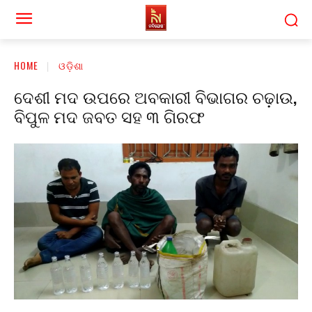
HOME
ଓଡ଼ିଶା
ଦେଶୀ ମଦ ଉପରେ ଅବକାରୀ ବିଭାଗର ଚଢ଼ାଉ,
ବିପୁଳ ମଦ ଜବତ ସହ ୩ ଗିରଫ