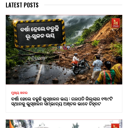
LATEST POSTS
ମୁଖ୍ୟ ଖବର
ବର୍ଷା ହେଲେ ବଢୁଛି ଭୁସ୍ଖଳନ ଭୟ : ଗଜପତି ଜିଲ୍ଲାର ୧୩୯ଟି
ସ୍ଥାନକୁ ଭୁସ୍ଖଳନ ସମ୍ଭାବ୍ୟ ଅଞ୍ଚଳ ଭାବେ ଚିହ୍ନଟ