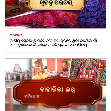
ODISHA
ଜାତୀୟ ହସ୍ତତନ୍ତ ଦିବସ :୪୦ କିମି ଦୂରରେ ଥିବା କର୍ଡୋଲା ଗାଁ
ଏବେ ବୁଣାକାର ଗାଁ ଭାବେ ପାଇଛି ସ୍ବତନ୍ତ୍ର ପରିଚୟ