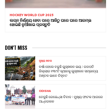
HOCKEY WORLD CUP 2023
ଲଗ୍ନ ନିର୍ଣ୍ଣୟ ହେବା ପରେ ଆଜିଠୁ ଘରେ ଘରେ ଆରମ୍ଭ
ହୋଇଛି ନୁଆଁଖାଇ ପ୍ରସ୍ତୁତି
DON'T MISS
ମୁଖ୍ୟ ଖବର
ବର୍ଷା ହେଲେ ବଢୁଛି ଭୁସ୍ଖଳନ ଭୟ : ଗଜପତି
ଜିଲ୍ଲାର ୧୩୯ଟି ସ୍ଥାନକୁ ଭୁସ୍ଖଳନ ସମ୍ଭାବ୍ୟ
ଅଞ୍ଚଳ ଭାବେ ଚିହ୍ନଟ
ODISHA
ତେଜୁଛି ରେଭେନ୍ସା ବିବାଦ : ମୁଖ୍ୟ ଫାଟକ ଆଗରେ
ଆନ୍ଦୋଳନ