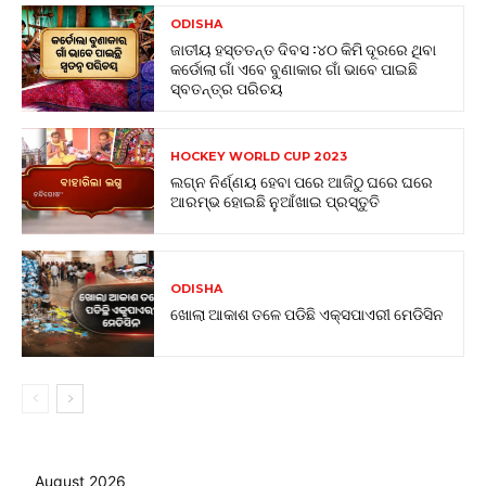
ODISHA
ଜାତୀୟ ହସ୍ତତନ୍ତ ଦିବସ :୪୦ କିମି ଦୂରରେ ଥିବା
କର୍ଡୋଲା ଗାଁ ଏବେ ବୁଣାକାର ଗାଁ ଭାବେ ପାଇଛି
ସ୍ବତନ୍ତ୍ର ପରିଚୟ
HOCKEY WORLD CUP 2023
ଲଗ୍ନ ନିର୍ଣ୍ଣୟ ହେବା ପରେ ଆଜିଠୁ ଘରେ ଘରେ
ଆରମ୍ଭ ହୋଇଛି ନୁଆଁଖାଇ ପ୍ରସ୍ତୁତି
ODISHA
ଖୋଲା ଆକାଶ ତଳେ ପଡିଛି ଏକ୍ସପାଏରୀ ମେଡିସିନ
August 2026