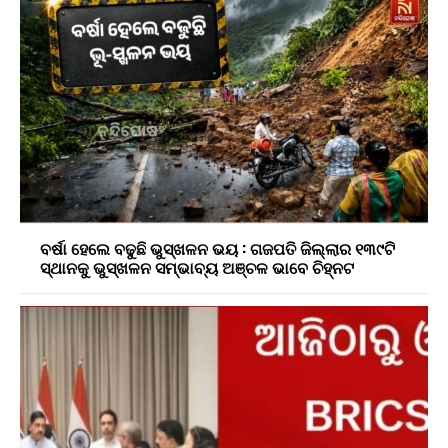
ବର୍ଷା ହେଲେ ବଢୁଛି ଭୁସ୍ଖଳନ ଭୟ : ଗଜପତି ଜିଲ୍ଲାର ୧୩୯ଟି
ସ୍ଥାନକୁ ଭୁସ୍ଖଳନ ସମ୍ଭାବ୍ୟ ଅଞ୍ଚଳ ଭାବେ ଚିହ୍ନଟ