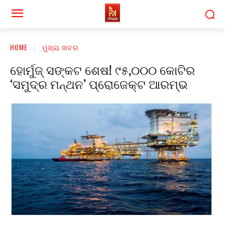
HOME
ମୁଖ୍ୟ ଖବର
ହୋର୍ମୁଜ୍ ସଙ୍କଟ ଶେଷ! ₹୯୫,୦୦୦ କୋଟିର
‘ସମୁଦ୍ର ମନ୍ଥନ’ ପ୍ରୋଜେକ୍ଟ ଆରମ୍ଭ