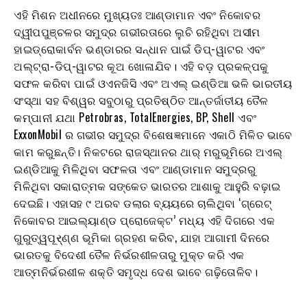
ଏହି ମିଶନ ଅଧୀନରେ ମୁଖ୍ୟତଃ ଆଣ୍ଡାମାନ ଏବଂ ନିକୋବର
ଦ୍ୱୀପପୁଞ୍ଚଳର ସମୁଦ୍ର ଗଭୀରତାରେ ଲୁଚି ରହିଥିବା ଅସୀମ
ହାଇଡ୍ରୋକାର୍ବନ ଭଣ୍ଡାରର ସନ୍ଧାନ ପାଇଁ ଡିପ୍-ୱାଟର ଏବଂ
ଅଲ୍ଟ୍ରା-ଡିପ୍-ୱାଟର କୂଅ ଖୋଳାଯିବ। ଏହି ବଡ଼ ପ୍ରକଳ୍ପକୁ
ସଫଳ କରିବା ପାଇଁ ଓଏନଜିସି ଏବଂ ଅଏଲ୍ ଇଣ୍ଡିଆ ଭଳି ଭାରତୀୟ
ସଂସ୍ଥା ସହ ବିଶ୍ୱର ସବୁଠାରୁ ପ୍ରତିଷ୍ଠିତ ଆନ୍ତର୍ଜାତୀୟ ତୈଳ
କମ୍ପାନୀ ଯଥା Petrobras, TotalEnergies, BP, Shell ଏବଂ
ExxonMobil ର ଗଭୀର ସମୁଦ୍ର ବିଶେଷଜ୍ଞମାନେ ଏକାଠି ମିଳିତ ଭାବେ
କାମ କରୁଛନ୍ତି। ନିକଟରେ ରାଜସ୍ଥାନର ଥାର୍ ମରୁଭୂମିରେ ଅଏଲ୍
ଇଣ୍ଡିଆକୁ ମିଳିଥିବା ସଫଳତା ଏବଂ ଆଣ୍ଡାମାନ ସମୁଦ୍ରରୁ
ମିଳିଥିବା ସକାରାତ୍ମକ ସଙ୍କେତ ଭାରତର ଆଶାକୁ ଆହୁରି ବଢ଼ାଇ
ଦେଇଛି। ଏହାସହ ୯ ଅରବ ଡଲାର ବ୍ୟୟରେ ଚାଲିଥିବା ‘ଗ୍ରେଟ୍
ନିକୋବର ଆଇଲ୍ୟାଣ୍ଡ ପ୍ରୋଜେକ୍ଟ’ ମଧ୍ୟ ଏହି ଦିଗରେ ଏକ
ଗୁରୁତ୍ୱପୂર્ଣ୍ଣ ଭୂମିକା ଗ୍ରହଣ କରିବ, ଯାହା ଆଗାମୀ ଦିନରେ
ଭାରତକୁ ବିଦେଶୀ ତୈଳ ନିର୍ଭରଶୀଳତାରୁ ମୁକ୍ତ କରି ଏକ
ଆତ୍ମନିର୍ଭରଶୀଳ ଶକ୍ତି ସମୃଦ୍ଧ ଦେଶ ଭାବେ ଗଢ଼ିତୋଳିବ।