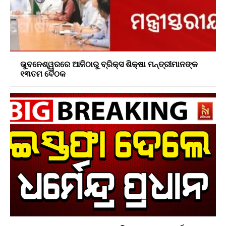
ଭୁବନେଶ୍ୱରରେ ଆଜିଠାରୁ ବ୍ରିକ୍ସ ଶିକ୍ଷା ମନ୍ତ୍ରୀମାନଙ୍କ
୧୩ତମ ବୈଠକ