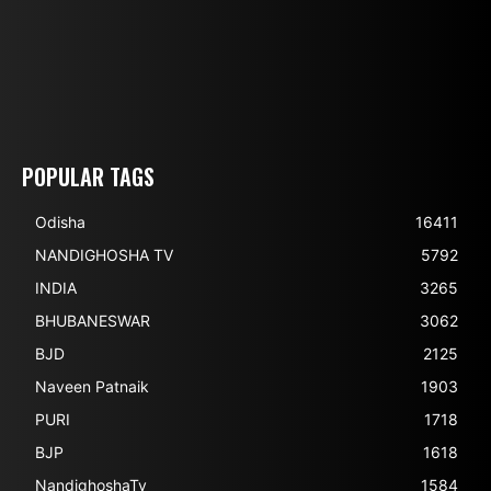
POPULAR TAGS
Odisha
16411
NANDIGHOSHA TV
5792
INDIA
3265
BHUBANESWAR
3062
BJD
2125
Naveen Patnaik
1903
PURI
1718
BJP
1618
NandighoshaTv
1584