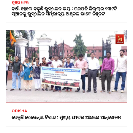
ମୁଖ୍ୟ ଖବର
ବର୍ଷା ହେଲେ ବଢୁଛି ଭୁସ୍ଖଳନ ଭୟ : ଗଜପତି ଜିଲ୍ଲାର ୧୩୯ଟି
ସ୍ଥାନକୁ ଭୁସ୍ଖଳନ ସମ୍ଭାବ୍ୟ ଅଞ୍ଚଳ ଭାବେ ଚିହ୍ନଟ
ODISHA
ତେଜୁଛି ରେଭେନ୍ସା ବିବାଦ : ମୁଖ୍ୟ ଫାଟକ ଆଗରେ ଆନ୍ଦୋଳନ