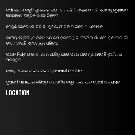
ବର୍ଷା ହେଲେ ବଢୁଛି ଭୁସ୍ଖଳନ ଭୟ : ଗଜପତି ଜିଲ୍ଲାର ୧୩୯ଟି ସ୍ଥାନକୁ ଭୁସ୍ଖଳନ
ସମ୍ଭାବ୍ୟ ଅଞ୍ଚଳ ଭାବେ ଚିହ୍ନଟ
ତେଜୁଛି ରେଭେନ୍ସା ବିବାଦ : ମୁଖ୍ୟ ଫାଟକ ଆଗରେ ଆନ୍ଦୋଳନ
ଜାତୀୟ ହସ୍ତତନ୍ତ ଦିବସ :୪୦ କିମି ଦୂରରେ ଥିବା କର୍ଡୋଲା ଗାଁ ଏବେ ବୁଣାକାର ଗାଁ
ଭାବେ ପାଇଛି ସ୍ବତନ୍ତ୍ର ପରିଚୟ
ଲଗ୍ନ ନିର୍ଣ୍ଣୟ ହେବା ପରେ ଆଜିଠୁ ଘରେ ଘରେ ଆରମ୍ଭ ହୋଇଛି ନୁଆଁଖାଇ
ପ୍ରସ୍ତୁତି
ଖୋଲା ଆକାଶ ତଳେ ପଡିଛି ଏକ୍ସପାଏରୀ ମେଡିସିନ
ଦୁଷ୍କର୍ମ ମାମଲାରେ ବରିଷ୍ଠ ସାମ୍ଵାଦିକ ତରୁଣ ତେଜପାଲ ଦୋଷୀ ସାବ୍ୟସ୍ତ
LOCATION