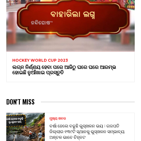
HOCKEY WORLD CUP 2023
ଲଗ୍ନ ନିର୍ଣ୍ଣୟ ହେବା ପରେ ଆଜିଠୁ ଘରେ ଘରେ ଆରମ୍ଭ
ହୋଇଛି ନୁଆଁଖାଇ ପ୍ରସ୍ତୁତି
DON'T MISS
ମୁଖ୍ୟ ଖବର
ବର୍ଷା ହେଲେ ବଢୁଛି ଭୁସ୍ଖଳନ ଭୟ : ଗଜପତି
ଜିଲ୍ଲାର ୧୩୯ଟି ସ୍ଥାନକୁ ଭୁସ୍ଖଳନ ସମ୍ଭାବ୍ୟ
ଅଞ୍ଚଳ ଭାବେ ଚିହ୍ନଟ