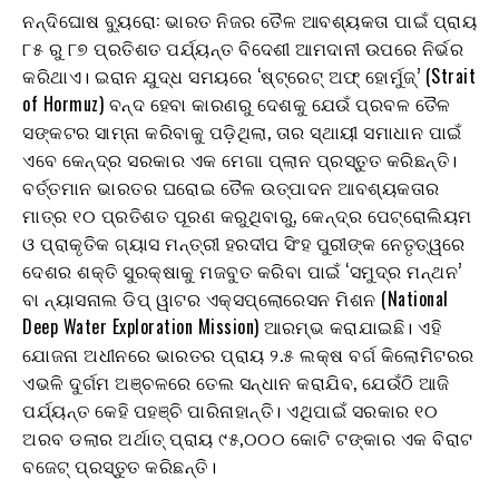
ନନ୍ଦିଘୋଷ ବ୍ୟୁରୋ: ଭାରତ ନିଜର ତୈଳ ଆବଶ୍ୟକତା ପାଇଁ ପ୍ରାୟ
୮୫ ରୁ ୮୭ ପ୍ରତିଶତ ପର୍ଯ୍ୟନ୍ତ ବିଦେଶୀ ଆମଦାନୀ ଉପରେ ନିର୍ଭର
କରିଥାଏ। ଇରାନ ଯୁଦ୍ଧ ସମୟରେ ‘ଷ୍ଟ୍ରେଟ୍ ଅଫ୍ ହୋର୍ମୁଜ୍’ (Strait
of Hormuz) ବନ୍ଦ ହେବା କାରଣରୁ ଦେଶକୁ ଯେଉଁ ପ୍ରବଳ ତୈଳ
ସଙ୍କଟର ସାମ୍ନା କରିବାକୁ ପଡ଼ିଥିଲା, ତାର ସ୍ଥାୟୀ ସମାଧାନ ପାଇଁ
ଏବେ କେନ୍ଦ୍ର ସରକାର ଏକ ମେଗା ପ୍ଲାନ ପ୍ରସ୍ତୁତ କରିଛନ୍ତି।
ବର୍ତ୍ତମାନ ଭାରତର ଘରୋଇ ତୈଳ ଉତ୍ପାଦନ ଆବଶ୍ୟକତାର
ମାତ୍ର ୧୦ ପ୍ରତିଶତ ପୂରଣ କରୁଥିବାରୁ, କେନ୍ଦ୍ର ପେଟ୍ରୋଲିୟମ
ଓ ପ୍ରାକୃତିକ ଗ୍ୟାସ ମନ୍ତ୍ରୀ ହରଦୀପ ସିଂହ ପୁରୀଙ୍କ ନେତୃତ୍ୱରେ
ଦେଶର ଶକ୍ତି ସୁରକ୍ଷାକୁ ମଜବୁତ କରିବା ପାଇଁ ‘ସମୁଦ୍ର ମନ୍ଥନ’
ବା ନ୍ୟାସନାଲ ଡିପ୍ ୱାଟର ଏକ୍ସପ୍ଲୋରେସନ ମିଶନ (National
Deep Water Exploration Mission) ଆରମ୍ଭ କରାଯାଇଛି। ଏହି
ଯୋଜନା ଅଧୀନରେ ଭାରତର ପ୍ରାୟ ୨.୫ ଲକ୍ଷ ବର୍ଗ କିଲୋମିଟରର
ଏଭଳି ଦୁର୍ଗମ ଅଞ୍ଚଳରେ ତେଲ ସନ୍ଧାନ କରାଯିବ, ଯେଉଁଠି ଆଜି
ପର୍ଯ୍ୟନ୍ତ କେହି ପହଞ୍ଚି ପାରିନାହାନ୍ତି। ଏଥିପାଇଁ ସରକାର ୧୦
ଅରବ ଡଲାର ଅର୍ଥାତ୍ ପ୍ରାୟ ୯୫,୦୦୦ କୋଟି ଟଙ୍କାର ଏକ ବିରାଟ
ବଜେଟ୍ ପ୍ରସ୍ତୁତ କରିଛନ୍ତି।