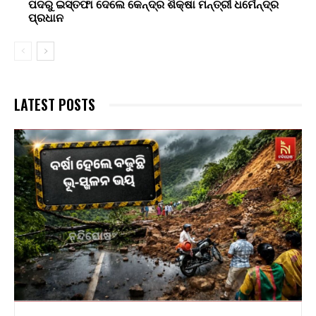
ପଦରୁ ଇସ୍ତଫା ଦେଲେ କେନ୍ଦ୍ର ଶିକ୍ଷା ମନ୍ତ୍ରୀ ଧର୍ମେନ୍ଦ୍ର
ପ୍ରଧାନ
LATEST POSTS