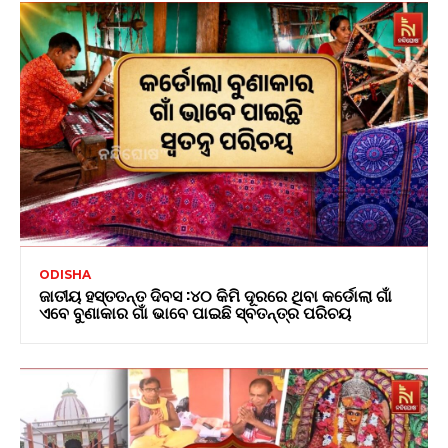
ODISHA
ଜାତୀୟ ହସ୍ତତନ୍ତ ଦିବସ :୪୦ କିମି ଦୂରରେ ଥିବା କର୍ଡୋଲା ଗାଁ
ଏବେ ବୁଣାକାର ଗାଁ ଭାବେ ପାଇଛି ସ୍ବତନ୍ତ୍ର ପରିଚୟ