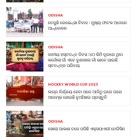
ODISHA
ତେଜୁଛି ରେଭେନ୍ସା ବିବାଦ : ମୁଖ୍ୟ ଫାଟକ ଆଗରେ
ଆନ୍ଦୋଳନ
ODISHA
ଜାତୀୟ ହସ୍ତତନ୍ତ ଦିବସ :୪୦ କିମି ଦୂରରେ ଥିବା
କର୍ଡୋଲା ଗାଁ ଏବେ ବୁଣାକାର ଗାଁ ଭାବେ ପାଇଛି
ସ୍ବତନ୍ତ୍ର ପରିଚୟ
HOCKEY WORLD CUP 2023
ଲଗ୍ନ ନିର୍ଣ୍ଣୟ ହେବା ପରେ ଆଜିଠୁ ଘରେ ଘରେ
ଆରମ୍ଭ ହୋଇଛି ନୁଆଁଖାଇ ପ୍ରସ୍ତୁତି
ODISHA
ଖୋଲା ଆକାଶ ତଳେ ପଡିଛି ଏକ୍ସପାଏରୀ ମେଡିସିନ