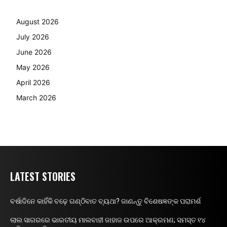
August 2026
July 2026
June 2026
May 2026
April 2026
March 2026
LATEST STORIES
ବର୍ଷାଦିନେ କାହିଁକି ବଢ଼େ ଗଣ୍ଠିବାତ ବ୍ୟଥା? ଜାଣନ୍ତୁ ବିଶେଷଜ୍ଞଙ୍କ ପରାମର୍ଶ
ଲାଲ ସାଗରରେ ଭାରତୀୟ ମାଲବାହୀ ଜାହାଜ ଉପରେ ଆକ୍ରମଣ; ସମସ୍ତ ୧୪