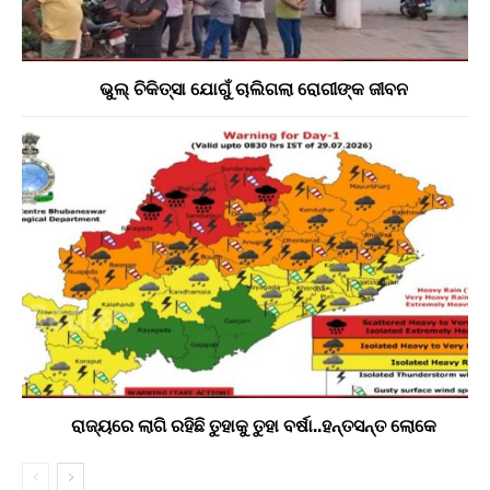
ଭୁଲ୍ ଚିକିତ୍ସା ଯୋଗୁଁ ଚାଲିଗଲା ରୋଗୀଙ୍କ ଜୀବନ
ରାଜ୍ୟରେ ଲାଗି ରହିଛି ତୁହାକୁ ତୁହା ବର୍ଷା..ହନ୍ତସନ୍ତ ଲୋକେ