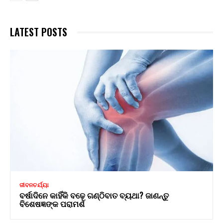
LATEST POSTS
ଜୀବନଚର୍ଯ୍ୟା
ବର୍ଷାଦିନେ କାହିଁକି ବଢ଼େ ଗଣ୍ଠିବାତ ବ୍ୟଥା? ଜାଣନ୍ତୁ
ବିଶେଷଜ୍ଞଙ୍କ ପରାମର୍ଶ