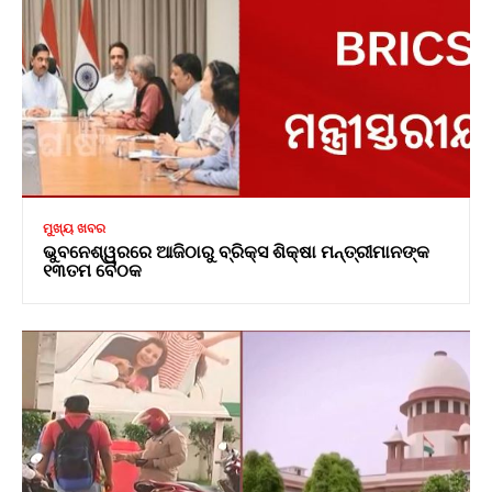
ମୁଖ୍ୟ ଖବର
ଭୁବନେଶ୍ୱରରେ ଆଜିଠାରୁ ବ୍ରିକ୍ସ ଶିକ୍ଷା ମନ୍ତ୍ରୀମାନଙ୍କ
୧୩ତମ ବୈଠକ