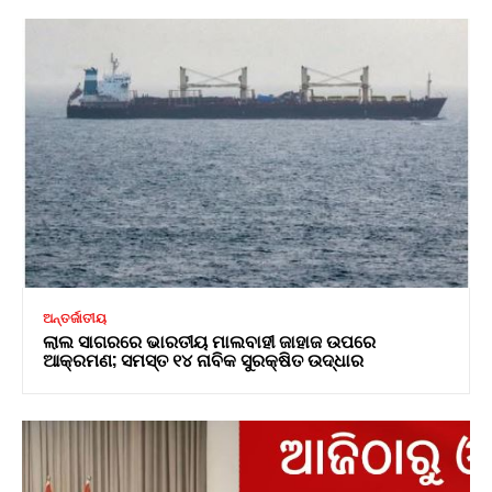
ଅନ୍ତର୍ଜାତୀୟ
ଲାଲ ସାଗରରେ ଭାରତୀୟ ମାଲବାହୀ ଜାହାଜ ଉପରେ
ଆକ୍ରମଣ; ସମସ୍ତ ୧୪ ନାବିକ ସୁରକ୍ଷିତ ଉଦ୍ଧାର