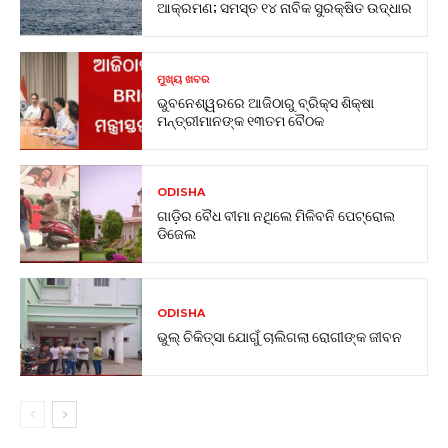
ଆକ୍ରମଣ; ସମସ୍ତ ୧୪ ନାବିକ ସୁରକ୍ଷିତ ଉଦ୍ଧାର
ମୁଖ୍ୟ ଖବର
ଭୁବନେଶ୍ୱରରେ ଆଜିଠାରୁ ବ୍ରିକ୍ସ ଶିକ୍ଷା
ମନ୍ତ୍ରୀମାନଙ୍କ ୧୩ତମ ବୈଠକ
ODISHA
ଗାଡ଼ିର ବୈଧ ବୀମା ନଥିଲେ ମିଳିବନି ପେଟ୍ରୋଲ
ଡିଜେଲ
ODISHA
ଭୁଲ୍ ଚିକିତ୍ସା ଯୋଗୁଁ ଚାଲିଗଲା ରୋଗୀଙ୍କ ଜୀବନ