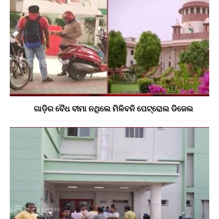
ଗାଡ଼ିର ବୈଧ ବୀମା ନଥିଲେ ମିଳିବନି ପେଟ୍ରୋଲ ଡିଜେଲ