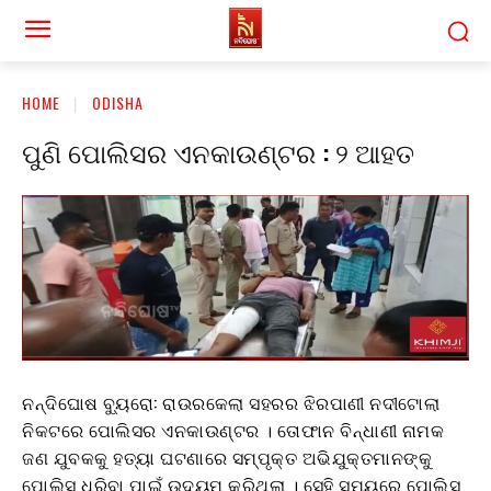
HOME
ODISHA
ପୁଣି ପୋଲିସର ଏନକାଉଣ୍ଟର : ୨ ଆହତ
ନନ୍ଦିଘୋଷ ବ୍ୟୁରୋ: ରାଉରକେଲା ସହରର ଝିରପାଣୀ ନଦୀଟୋଲା
ନିକଟରେ ପୋଲିସର ଏନକାଉଣ୍ଟର । ତୋଫାନ ବିନ୍ଧାଣୀ ନାମକ
ଜଣ ଯୁବକକୁ ହତ୍ୟା ଘଟଣାରେ ସମ୍ପୃକ୍ତ ଅଭିଯୁକ୍ତମାନଙ୍କୁ
ପୋଲିସ ଧରିବା ପାଇଁ ଉଦ୍ୟମ କରିଥିଲା । ସେହି ସମୟରେ ପୋଲିସ