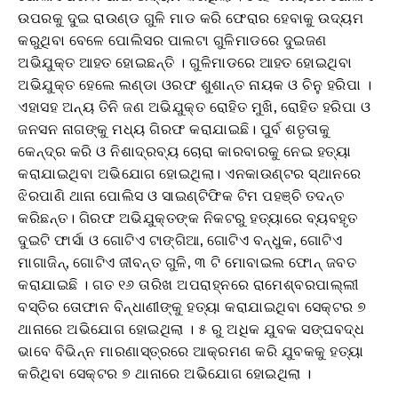
ଉପରକୁ ଦୁଇ ରାଉଣ୍ଡ ଗୁଳି ମାଡ କରି ଫେରାର ହେବାକୁ ଉଦ୍ୟମ
କରୁଥିବା ବେଳେ ପୋଲିସର ପାଲଟା ଗୁଳିମାଡରେ ଦୁଇଜଣ
ଅଭିଯୁକ୍ତ ଆହତ ହୋଇଛନ୍ତି । ଗୁଳିମାଡରେ ଆହତ ହୋଇଥିବା
ଅଭିଯୁକ୍ତ ହେଲେ ଲଣ୍ଡା ଓରଫ ଶୁଶାନ୍ତ ନାୟକ ଓ ଚିନୁ ହରିପା ।
ଏହାସହ ଅନ୍ୟ ତିନି ଜଣ ଅଭିଯୁକ୍ତ ରୋହିତ ମୁଖି, ରୋହିତ ହରିପା ଓ
ଜନସନ ନାଗଙ୍କୁ ମଧ୍ୟ ଗିରଫ କରାଯାଇଛି। ପୁର୍ବ ଶତୃତାକୁ
କେନ୍ଦ୍ର କରି ଓ ନିଶାଦ୍ରବ୍ୟ ଚୋରା କାରବାରକୁ ନେଇ ହତ୍ୟା
କରାଯାଇଥିବା ଅଭିଯୋଗ ହୋଇଥିଲା। ଏନକାଉଣ୍ଟର ସ୍ଥାନରେ
ଝିରପାଣି ଥାନା ପୋଲିସ ଓ ସାଇଣ୍ଟିଫିକ ଟିମ ପହଞ୍ଚି ତଦନ୍ତ
କରିଛନ୍ତ। ଗିରଫ ଅଭିଯୁକ୍ତଙ୍କ ନିକଟରୁ ହତ୍ୟାରେ ବ୍ୟବହୃତ
ଦୁଇଟି ଫାର୍ସା ଓ ଗୋଟିଏ ଟାଙ୍ଗିଆ, ଗୋଟିଏ ବନ୍ଧୁକ, ଗୋଟିଏ
ମାଗାଜିନ୍, ଗୋଟିଏ ଜୀବନ୍ତ ଗୁଳି, ୩ ଟି ମୋବାଇଲ ଫୋନ୍ ଜବତ
କରାଯାଇଛି । ଗତ ୧୬ ତାରିଖ ଅପରାହ୍ନରେ ରାମେଶ୍ବରପାଲ୍ଲୀ
ବସ୍ତିର ତୋଫାନ ବିନ୍ଧାଣୀଙ୍କୁ ହତ୍ୟା କରାଯାଇଥିବା ସେକ୍ଟର ୭
ଥାନାରେ ଅଭିଯୋଗ ହୋଇଥିଲା । ୫ ରୁ ଅଧିକ ଯୁବକ ସଙ୍ଘବଦ୍ଧ
ଭାବେ ବିଭିନ୍ନ ମାରଣାସ୍ତ୍ରରେ ଆକ୍ରମଣ କରି ଯୁବକକୁ ହତ୍ୟା
କରିଥିବା ସେକ୍ଟର ୭ ଥାନାରେ ଅଭିଯୋଗ ହୋଇଥିଲା ।