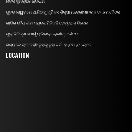
ନାବିକ ସୁରକ୍ଷିତ ଉଦ୍ଧାର
ଭୁବନେଶ୍ୱରରେ ଆଜିଠାରୁ ବ୍ରିକ୍ସ ଶିକ୍ଷା ମନ୍ତ୍ରୀମାନଙ୍କ ୧୩ତମ ବୈଠକ
ଗାଡ଼ିର ବୈଧ ବୀମା ନଥିଲେ ମିଳିବନି ପେଟ୍ରୋଲ ଡିଜେଲ
ଭୁଲ୍ ଚିକିତ୍ସା ଯୋଗୁଁ ଚାଲିଗଲା ରୋଗୀଙ୍କ ଜୀବନ
ରାଜ୍ୟରେ ଲାଗି ରହିଛି ତୁହାକୁ ତୁହା ବର୍ଷା..ହନ୍ତସନ୍ତ ଲୋକେ
LOCATION