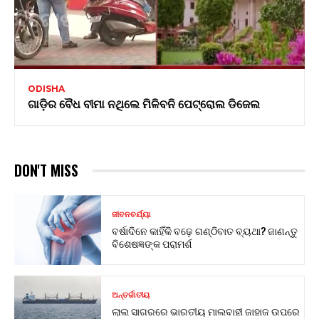
ODISHA
ଗାଡ଼ିର ବୈଧ ବୀମା ନଥିଲେ ମିଳିବନି ପେଟ୍ରୋଲ ଡିଜେଲ
DON'T MISS
ଜୀବନଚର୍ଯ୍ୟା
ବର୍ଷାଦିନେ କାହିଁକି ବଢ଼େ ଗଣ୍ଠିବାତ ବ୍ୟଥା? ଜାଣନ୍ତୁ
ବିଶେଷଜ୍ଞଙ୍କ ପରାମର୍ଶ
ଅନ୍ତର୍ଜାତୀୟ
ଲାଲ ସାଗରରେ ଭାରତୀୟ ମାଲବାହୀ ଜାହାଜ ଉପରେ