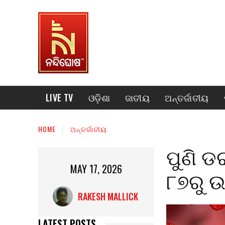
LIVE TV
ଓଡ଼ିଶା
ଜାତୀୟ
ଅନ୍ତର୍ଜାତୀୟ
HOME
ଅନ୍ତର୍ଜାତୀୟ
ପୁଣି ଡ
MAY 17, 2026
୮୭ରୁ ଉ
RAKESH MALLICK
LATEST POSTS