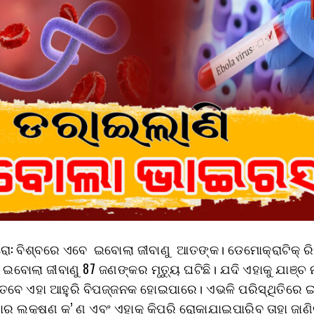
ୁରୋ: ବିଶ୍ବରେ ଏବେ ଇବୋଲା ଜୀବାଣୁ ଆତଙ୍କ। ଡେମୋକ୍ରାଟିକ୍ ରି
ବୋଲା ଜୀବାଣୁ 87 ଜଣଙ୍କର ମୃତ୍ୟୁ ଘଟିଛି। ଯଦି ଏହାକୁ ଯାଞ୍ଚ
 ତେବେ ଏହା ଆହୁରି ବିପଜ୍ଜନକ ହୋଇପାରେ। ଏଭଳି ପରିସ୍ଥିତିରେ
ଏହାର ଲକ୍ଷଣ କ’ ଣ ଏବଂ ଏହାକୁ କିପରି ରୋକାଯାଇପାରିବ ତାହା ଜାଣି