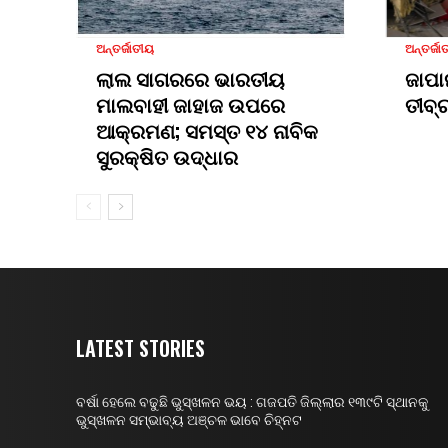
ଅନ୍ତର୍ଜାତୀୟ
ଅନ୍ତର୍ଜା
ଲାଲ ସାଗରରେ ଭାରତୀୟ
ଜାପା
ମାଲବାହୀ ଜାହାଜ ଉପରେ
ତୀବ୍
ଆକ୍ରମଣ; ସମସ୍ତ ୧୪ ନାବିକ
ସୁରକ୍ଷିତ ଉଦ୍ଧାର
LATEST STORIES
ବର୍ଷା ହେଲେ ବଢୁଛି ଭୁସ୍ଖଳନ ଭୟ : ଗଜପତି ଜିଲ୍ଲାର ୧୩୯ଟି ସ୍ଥାନକୁ
ଭୁସ୍ଖଳନ ସମ୍ଭାବ୍ୟ ଅଞ୍ଚଳ ଭାବେ ଚିହ୍ନଟ