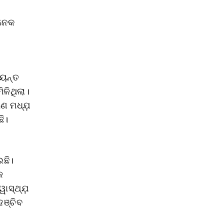
ଅନେକ
୍ୟନ୍ତ
ିଳିଥିଲା।
ଷଣ ମଧ୍ଯ଼
ି।
ଇଛି।
କ
ାସ୍ଥ୍ଯ଼
ହଞ୍ଚିବ