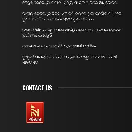
ତେଜୁଛି ରେଭେନ୍ସା ବିବାଦ : ମୁଖ୍ୟ ଫାଟକ ଆଗରେ ଆନ୍ଦୋଳନ
ଜାତୀୟ ହସ୍ତତନ୍ତ ଦିବସ :୪୦ କିମି ଦୂରରେ ଥିବା କର୍ଡୋଲା ଗାଁ ଏବେ
ବୁଣାକାର ଗାଁ ଭାବେ ପାଇଛି ସ୍ବତନ୍ତ୍ର ପରିଚୟ
ଲଗ୍ନ ନିର୍ଣ୍ଣୟ ହେବା ପରେ ଆଜିଠୁ ଘରେ ଘରେ ଆରମ୍ଭ ହୋଇଛି
ନୁଆଁଖାଇ ପ୍ରସ୍ତୁତି
ଖୋଲା ଆକାଶ ତଳେ ପଡିଛି ଏକ୍ସପାଏରୀ ମେଡିସିନ
ଦୁଷ୍କର୍ମ ମାମଲାରେ ବରିଷ୍ଠ ସାମ୍ଵାଦିକ ତରୁଣ ତେଜପାଲ ଦୋଷୀ
ସାବ୍ୟସ୍ତ
CONTACT US