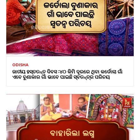
ODISHA
ଜାତୀୟ ହସ୍ତତନ୍ତ ଦିବସ :୪୦ କିମି ଦୂରରେ ଥିବା କର୍ଡୋଲା ଗାଁ
ଏବେ ବୁଣାକାର ଗାଁ ଭାବେ ପାଇଛି ସ୍ବତନ୍ତ୍ର ପରିଚୟ