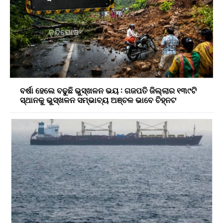
ବର୍ଷା ହେଲେ ବଢୁଛି ଭୁସ୍ଖଳନ ଭୟ : ଗଜପତି ଜିଲ୍ଲାର ୧୩୯ଟି
ସ୍ଥାନକୁ ଭୁସ୍ଖଳନ ସମ୍ଭାବ୍ୟ ଅଞ୍ଚଳ ଭାବେ ଚିହ୍ନଟ