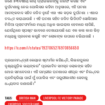
ଜଣେ ୫୩ବର୍ଷୀୟ କାର୍ ଡ୍ରାଇଭରଙ୍କୁ ଗିରଫ କରିଛି ଏବଂ
ଦୁର୍ଘଟଣାକୁ ନେଇ ପୋଲିସର କହିବା ଅନୁସାରେ, ଏହି ଘଟଣା
ଆତଙ୍କବାଦ ସହିତ ଜଡିତ ନୁହେଁ ଏହା ଏକ ସଡ଼କ ଦୁର୍ଘଟଣା । ଏହାର
ତଦନ୍ତ କରାଯାଉଛି । ଏହି ଘଟଣା ସହିତ ଜଡିତ ଭିଡିଓଟି ସୋସିଆଲ
ମିଡିଆ ପ୍ଲାଟଫର୍ମରେ ମଧ୍ୟ ଅଧିକ ଭାଇରାଲ ହେବାରେ ଲାଗିଛି,
ଯେଉଁଥିରେ ସ୍ପଷ୍ଟ ଭାବରେ ଦେଖାଯାଉଛି ଯେ ଏକ କଳା କାର ଭିଡ଼
ମଧ୍ୟକୁ ପ୍ରବେଶ କରୁଛି ଏବଂ ଲୋକଙ୍କ ଉପରେ ଚଢିଯାଉଛି ।
https://x.com/i/status/1927065276970856650
ପ୍ରଧାନମନ୍ତ୍ରୀ କେୟାର ଷ୍ଟାର୍ମର କହିଛନ୍ତି, ଲିଭରପୁଲର
ଦୃଶ୍ୟଗୁଡ଼ିକ ଭୟଙ୍କର” ପ୍ରଭାବିତ ସମସ୍ତ ଲୋକଙ୍କ ସହିତ
ମୋର ସମବେଦନା। ଏହି ଗମ୍ଭୀର ଘଟଣାରେ ଶୀଘ୍ର ଏବଂ ନିରନ୍ତର
ପ୍ରତିକ୍ରିୟା ପାଇଁ ମୁଁ ପୋଲିସ ଏବଂ ଜରୁରୀକାଳୀନ ସେବାକୁ
ଧନ୍ୟବାଦ ଜଣାଉଛି।”
TAGS:
BRITISH MAN
LIVERPOOL FC VICTORY PARADE
LIVERPOOL SOCCER FANS