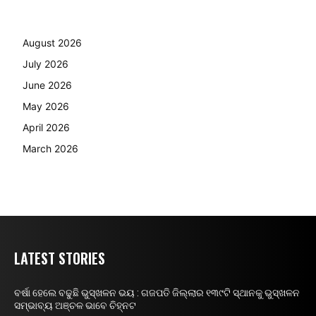
August 2026
July 2026
June 2026
May 2026
April 2026
March 2026
LATEST STORIES
ବର୍ଷା ହେଲେ ବଢୁଛି ଭୁସ୍ଖଳନ ଭୟ : ଗଜପତି ଜିଲ୍ଲାର ୧୩୯ଟି ସ୍ଥାନକୁ ଭୁସ୍ଖଳନ
ସମ୍ଭାବ୍ୟ ଅଞ୍ଚଳ ଭାବେ ଚିହ୍ନଟ