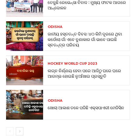
ତେଜୁଛି ରେଭେନ୍ସା ବିବାଦ : ମୁଖ୍ୟ ଫାଟକ ଆଗରେ
ଆନ୍ଦୋଳନ
ODISHA
ଜାତୀୟ ହସ୍ତତନ୍ତ ଦିବସ :୪୦ କିମି ଦୂରରେ ଥିବା
କର୍ଡୋଲା ଗାଁ ଏବେ ବୁଣାକାର ଗାଁ ଭାବେ ପାଇଛି
ସ୍ବତନ୍ତ୍ର ପରିଚୟ
HOCKEY WORLD CUP 2023
ଲଗ୍ନ ନିର୍ଣ୍ଣୟ ହେବା ପରେ ଆଜିଠୁ ଘରେ ଘରେ
ଆରମ୍ଭ ହୋଇଛି ନୁଆଁଖାଇ ପ୍ରସ୍ତୁତି
ODISHA
ଖୋଲା ଆକାଶ ତଳେ ପଡିଛି ଏକ୍ସପାଏରୀ ମେଡିସିନ