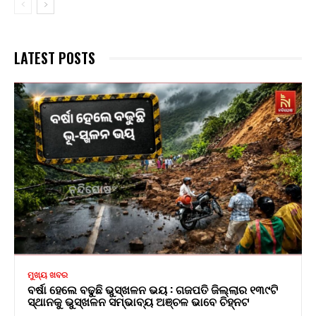
LATEST POSTS
ମୁଖ୍ୟ ଖବର
ବର୍ଷା ହେଲେ ବଢୁଛି ଭୁସ୍ଖଳନ ଭୟ : ଗଜପତି ଜିଲ୍ଲାର ୧୩୯ଟି
ସ୍ଥାନକୁ ଭୁସ୍ଖଳନ ସମ୍ଭାବ୍ୟ ଅଞ୍ଚଳ ଭାବେ ଚିହ୍ନଟ