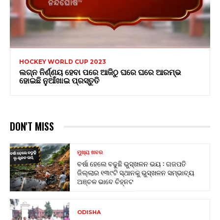
HOCKEY WORLD CUP 2023
ଲଗ୍ନ ନିର୍ଣ୍ଣୟ ହେବା ପରେ ଆଜିଠୁ ଘରେ ଘରେ ଆରମ୍ଭ
ହୋଇଛି ନୁଆଁଖାଇ ପ୍ରସ୍ତୁତି
DON'T MISS
ମୁଖ୍ୟ ଖବର
ବର୍ଷା ହେଲେ ବଢୁଛି ଭୁସ୍ଖଳନ ଭୟ : ଗଜପତି
ଜିଲ୍ଲାର ୧୩୯ଟି ସ୍ଥାନକୁ ଭୁସ୍ଖଳନ ସମ୍ଭାବ୍ୟ
ଅଞ୍ଚଳ ଭାବେ ଚିହ୍ନଟ
ODISHA