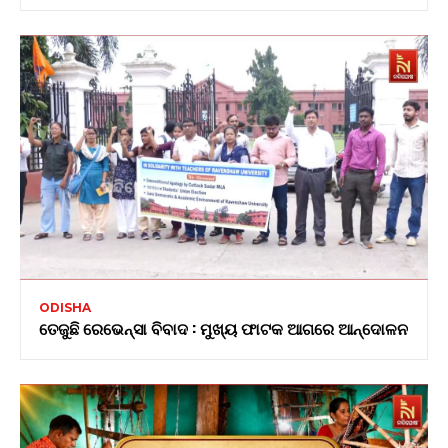
ODISHA
ତେଜୁଛି ରେଭେନ୍ସା ବିବାଦ : ମୁଖ୍ୟ ଫାଟକ ଆଗରେ ଆନ୍ଦୋଳନ