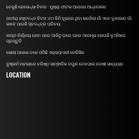
ତେଜୁଛି ରେଭେନ୍ସା ବିବାଦ : ମୁଖ୍ୟ ଫାଟକ ଆଗରେ ଆନ୍ଦୋଳନ
ଜାତୀୟ ହସ୍ତତନ୍ତ ଦିବସ :୪୦ କିମି ଦୂରରେ ଥିବା କର୍ଡୋଲା ଗାଁ ଏବେ ବୁଣାକାର ଗାଁ
ଭାବେ ପାଇଛି ସ୍ବତନ୍ତ୍ର ପରିଚୟ
ଲଗ୍ନ ନିର୍ଣ୍ଣୟ ହେବା ପରେ ଆଜିଠୁ ଘରେ ଘରେ ଆରମ୍ଭ ହୋଇଛି ନୁଆଁଖାଇ
ପ୍ରସ୍ତୁତି
ଖୋଲା ଆକାଶ ତଳେ ପଡିଛି ଏକ୍ସପାଏରୀ ମେଡିସିନ
ଦୁଷ୍କର୍ମ ମାମଲାରେ ବରିଷ୍ଠ ସାମ୍ଵାଦିକ ତରୁଣ ତେଜପାଲ ଦୋଷୀ ସାବ୍ୟସ୍ତ
LOCATION