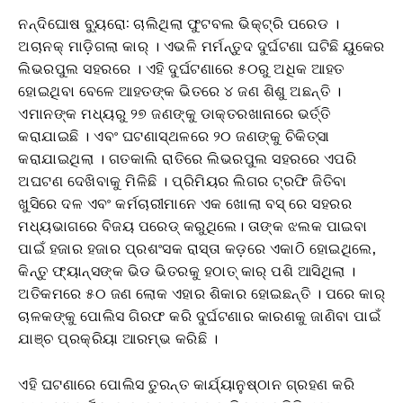
ନନ୍ଦିଘୋଷ ବ୍ୟୁରୋ: ଚାଲିଥିଲା ଫୁଟବଲ ଭିକ୍ଟ୍ରି ପରେଡ ।
ଅଚାନକ୍ ମାଡ଼ିଗଲା କାର୍ । ଏଭଳି ମର୍ମନ୍ତୁଦ ଦୁର୍ଘଟଣା ଘଟିଛି ୟୁକେର
ଲିଭରପୁଲ ସହରରେ । ଏହି ଦୁର୍ଘଟଣାରେ ୫୦ରୁ ଅଧିକ ଆହତ
ହୋଇଥିବା ବେଳେ ଆହତଙ୍କ ଭିତରେ ୪ ଜଣ ଶିଶୁ ଅଛନ୍ତି ।
ଏମାନଙ୍କ ମଧ୍ୟରୁ ୨୭ ଜଣଙ୍କୁ ଡାକ୍ତରଖାନାରେ ଭର୍ତ୍ତି
କରାଯାଇଛି । ଏବଂ ଘଟଣାସ୍ଥଳରେ ୨୦ ଜଣଙ୍କୁ ଚିକିତ୍ସା
କରାଯାଇଥିଲା । ଗତକାଲି ରାତିରେ ଲିଭରପୁଲ ସହରରେ ଏପରି
ଅଘଟଣ ଦେଖିବାକୁ ମିଳିଛି । ପ୍ରିମିୟର ଲିଗର ଟ୍ରଫି ଜିତିବା
ଖୁସିରେ ଦଳ ଏବଂ କର୍ମଚାରୀମାନେ ଏକ ଖୋଲା ବସ୍ ରେ ସହରର
ମଧ୍ୟଭାଗରେ ବିଜୟ ପରେଡ୍ କରୁଥିଲେ। ତାଙ୍କ ଝଲକ ପାଇବା
ପାଇଁ ହଜାର ହଜାର ପ୍ରଶଂସକ ରାସ୍ତା କଡ଼ରେ ଏକାଠି ହୋଇଥିଲେ,
କିନ୍ତୁ ଫ୍ୟାନ୍ସଙ୍କ ଭିଡ ଭିତରକୁ ହଠାତ୍ କାର୍ ପଶି ଆସିଥିଲା ।
ଅତିକମରେ ୫୦ ଜଣ ଲୋକ ଏହାର ଶିକାର ହୋଇଛନ୍ତି । ପରେ କାର୍
ଚାଳକଙ୍କୁ ପୋଲିସ ଗିରଫ କରି ଦୁର୍ଘଟଣାର କାରଣକୁ ଜାଣିବା ପାଇଁ
ଯାଞ୍ଚ ପ୍ରକ୍ରିୟା ଆରମ୍ଭ କରିଛି ।
ଏହି ଘଟଣାରେ ପୋଲିସ ତୁରନ୍ତ କାର୍ଯ୍ୟାନୁଷ୍ଠାନ ଗ୍ରହଣ କରି