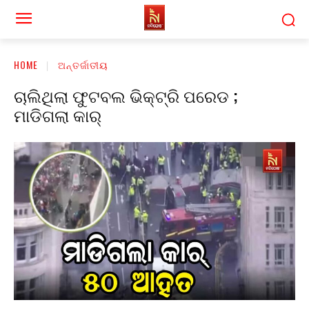
HOME
ଅନ୍ତର୍ଜାତୀୟ
ଚାଲିଥିଲା ଫୁଟବଲ ଭିକ୍ଟ୍ରି ପରେଡ ;
ମାଡିଗଲା କାର୍