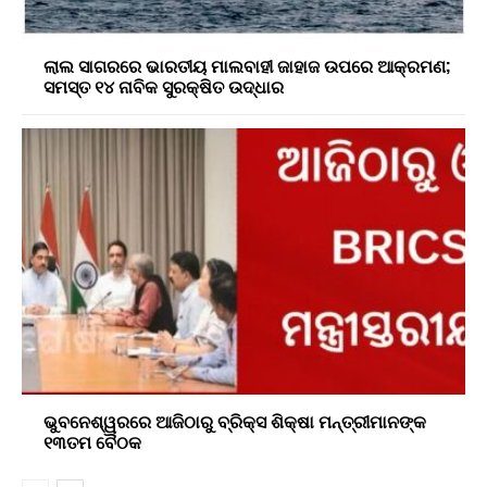
ଲାଲ ସାଗରରେ ଭାରତୀୟ ମାଲବାହୀ ଜାହାଜ ଉପରେ ଆକ୍ରମଣ;
ସମସ୍ତ ୧୪ ନାବିକ ସୁରକ୍ଷିତ ଉଦ୍ଧାର
ଭୁବନେଶ୍ୱରରେ ଆଜିଠାରୁ ବ୍ରିକ୍ସ ଶିକ୍ଷା ମନ୍ତ୍ରୀମାନଙ୍କ
୧୩ତମ ବୈଠକ