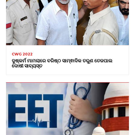
CWG 2022
ଦୁଷ୍କର୍ମ ମାମଲାରେ ବରିଷ୍ଠ ସାମ୍ଵାଦିକ ତରୁଣ ତେଜପାଲ
ଦୋଷୀ ସାବ୍ୟସ୍ତ