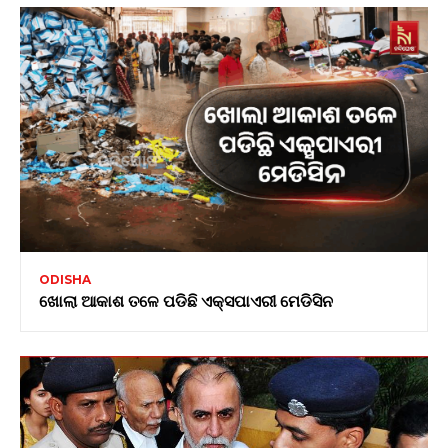
ODISHA
ଖୋଲା ଆକାଶ ତଳେ ପଡିଛି ଏକ୍ସପାଏରୀ ମେଡିସିନ