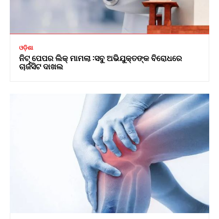
ଓଡ଼ିଶା
ନିଟ୍ ପେପର ଲିକ୍ ମାମଲା :ସବୁ ଅଭିଯୁକ୍ତଙ୍କ ବିରୋଧରେ
ଚାର୍ଜସିଟ ଦାଖଲ