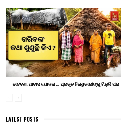
ବାଟବଣା ଆବାସ ଯୋଜନା … ପ୍ରକୃତ ହିତାଧିକାରୀଙ୍କୁ ମିଳୁନି ଘର
LATEST POSTS