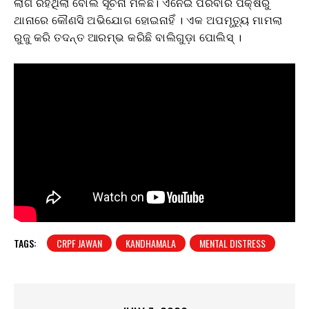
ଲାଗି ରହିଥିଲା ବୋଲି ସୂଚନା ମିଳିଛି। ଏନେଇ ପରିବାର ପକ୍ଷରୁ
ଥାନାରେ କୌଣସି ଅଭିଯୋଗ ହୋଇନାହିଁ । ଏକ ଅପମୃତ୍ୟୁ ମାମଲା
ରୁଜୁ କରି ତଦନ୍ତ ଆରମ୍ଭ କରିଛି ବାଲିଗୁଡ଼ା ପୋଲିସ୍ ।
TAGS:
CRPF JAWAN
KANDHAMALA
MENTAL DISTRESS