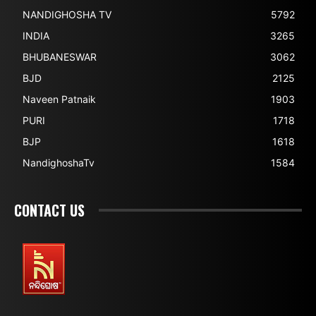
NANDIGHOSHA TV
5792
INDIA
3265
BHUBANESWAR
3062
BJD
2125
Naveen Patnaik
1903
PURI
1718
BJP
1618
NandighoshaTv
1584
CONTACT US