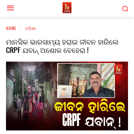
HOME
ଓଡ଼ିଶା
ମାନସିକ ଭାରସାମ୍ୟ ହରାଇ ଜୀବନ ହାରିଲେ
CRPF ଯବାନ୍ ଅଶୋକ ବେହେରା !