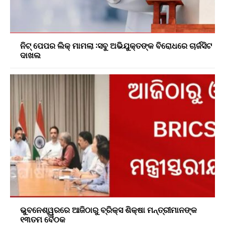
ନିଟ୍ ପେପର ଲିକ୍ ମାମଲା :ସବୁ ଅଭିଯୁକ୍ତଙ୍କ ବିରୋଧରେ ଚାର୍ଜସିଟ
ଦାଖଲ
ଭୁବନେଶ୍ୱରରେ ଆଜିଠାରୁ ବ୍ରିକ୍ସ ଶିକ୍ଷା ମନ୍ତ୍ରୀମାନଙ୍କ
୧୩ତମ ବୈଠକ