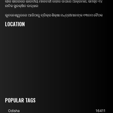
ଲାଲ ସାଗରରେ ଭାରତୀୟ ମାଲବାହୀ ଜାହାଜ ଉପରେ ଆକ୍ରମଣ; ସମସ୍ତ ୧୪
ନାବିକ ସୁରକ୍ଷିତ ଉଦ୍ଧାର
ଭୁବନେଶ୍ୱରରେ ଆଜିଠାରୁ ବ୍ରିକ୍ସ ଶିକ୍ଷା ମନ୍ତ୍ରୀମାନଙ୍କ ୧୩ତମ ବୈଠକ
LOCATION
POPULAR TAGS
Odisha
16411