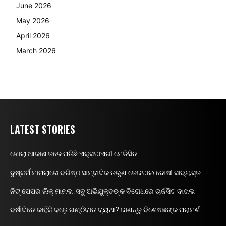
June 2026
May 2026
April 2026
March 2026
LATEST STORIES
ଖୋଲା ଆକାଶ ତଳେ ପଡିଛି ଏକ୍ସପାଏରୀ ମେଡିସିନ
ଦୁଷ୍କର୍ମ ମାମଲାରେ ବରିଷ୍ଠ ସାମ୍ଵାଦିକ ତରୁଣ ତେଜପାଲ ଦୋଷୀ ସାବ୍ୟସ୍ତ
ନିଟ୍ ପେପର ଲିକ୍ ମାମଲା :ସବୁ ଅଭିଯୁକ୍ତଙ୍କ ବିରୋଧରେ ଚାର୍ଜସିଟ ଦାଖଲ
ବର୍ଷାଦିନେ କାହିଁକି ବଢ଼େ ଗଣ୍ଠିବାତ ବ୍ୟଥା? ଜାଣନ୍ତୁ ବିଶେଷଜ୍ଞଙ୍କ ପରାମର୍ଶ