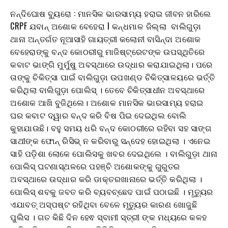
ନନ୍ଦିଘୋଷ ବ୍ୟୁରୋ : ମାନସିକ ଭାରସାମ୍ୟ ହରାଇ ଜୀବନ ହାରିଲେ
CRPF ଯବାନ୍ ଅଶୋକ ବେହେରା l କନ୍ଧମାଳ ଜିଲ୍ଲା ବାଲିଗୁଡ଼ା
ଥାନା ଅନ୍ତର୍ଗତ ନୂଆସାହି ଗାୟତ୍ରୀ କଲୋନୀ ବାସିନ୍ଦା ଅଶୋକ
ବେହେରାଙ୍କୁ ବନ୍ଦ କୋଠରୀରୁ ମାଜିଷ୍ଟ୍ରେଟଙ୍କ ଉପସ୍ଥିତିରେ
କବାଟ ଭାଙ୍ଗି ମୁର୍ମୁଷୁ ଅବସ୍ଥାରେ ଉଦ୍ଧାର କରାଯାଇଥିଲା। ପରେ
ତାଙ୍କୁ ଚିକିତ୍ସା ପାଇଁ ବାଲିଗୁଡ଼ା ଉପଖଣ୍ଡ ଚିକିତ୍ସାଳୟରେ ଭର୍ତ୍ତି
କରିଥିଲା ବାଲିଗୁଡ଼ା ପୋଲିସ୍ । ତେବେ ଚିକିତ୍ସାଧୀନ ଅବସ୍ଥାରେ
ଅଶୋକ ଆଖି ବୁଜିଥିଲେ। ଅଶୋକ ମାନସିକ ଭାରସାମ୍ୟ ହରାଇ
ଘର କବାଟ ଦ୍ୱାର ବନ୍ଦ କରି ବିଷ ପିଇ ଦେଇଥିଲ ବୋଲି
କୁହାଯାଉଛି। ବହୁ ସମୟ ଧରି ବନ୍ଦ କୋଠରୀରେ ରହିବା ସହ ସାଙ୍ଗ
ସାଥୀଙ୍କ ଫୋନ୍ ରିସିଭ୍ ନ କରିବାରୁ ସନ୍ଦେହ ହୋଇଥିଲା । ଏନେଇ
ସାହି ପଡ଼ିଶା ଲୋକେ ପୋଲିସକୁ ଖବର ଦେଇଥିଲେ । ବାଲିଗୁଡ଼ା ଥାନା
ପୋଲିସ୍ ଘଟଣାସ୍ଥଳରେ ପହଞ୍ଚି ଅଶୋକଙ୍କୁ ଗୁରୁତର
ଅବସ୍ଥାରେ ଉଦ୍ଧାର କରି ଡାକ୍ତରଖାନାରେ ଭର୍ତ୍ତି କରିଥିଲା ।
ପୋଲିସ୍ ଶବକୁ ଜବତ କରି ବ୍ୟବଚ୍ଛେଦ ପାଇଁ ପଠାଇଛି । ମୃତ୍ୟୁର
ଏଯାବତ୍ ଅସ୍ପଷ୍ଟ ରହିଥିବା ବେଳେ ମୃତ୍ୟୁର କାରଣ ଖୋଜୁଛି
ପୁଲିସ । ଗତ କିଛି ଦିନ ହେଵ ସ୍ବାମୀ ସ୍ତ୍ରୀ ଙ୍କ ମଧ୍ୟରେ କଳହ