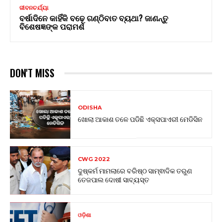
ଜୀବନଚର୍ଯ୍ୟା
ବର୍ଷାଦିନେ କାହିଁକି ବଢ଼େ ଗଣ୍ଠିବାତ ବ୍ୟଥା? ଜାଣନ୍ତୁ
ବିଶେଷଜ୍ଞଙ୍କ ପରାମର୍ଶ
DON'T MISS
ODISHA
ଖୋଲା ଆକାଶ ତଳେ ପଡିଛି ଏକ୍ସପାଏରୀ ମେଡିସିନ
CWG 2022
ଦୁଷ୍କର୍ମ ମାମଲାରେ ବରିଷ୍ଠ ସାମ୍ଵାଦିକ ତରୁଣ
ତେଜପାଲ ଦୋଷୀ ସାବ୍ୟସ୍ତ
ଓଡ଼ିଶା