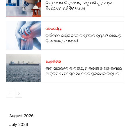
ନିଟ୍ ପେପର ଲିକ୍ ମାମଲା :ସବୁ ଅଭିଯୁକ୍ତଙ୍କ
ବିରୋଧରେ ଚାର୍ଜସିଟ ଦାଖଲ
ଜୀବନଚର୍ଯ୍ୟା
ବର୍ଷାଦିନେ କାହିଁକି ବଢ଼େ ଗଣ୍ଠିବାତ ବ୍ୟଥା? ଜାଣନ୍ତୁ
ବିଶେଷଜ୍ଞଙ୍କ ପରାମର୍ଶ
ଅନ୍ତର୍ଜାତୀୟ
ଲାଲ ସାଗରରେ ଭାରତୀୟ ମାଲବାହୀ ଜାହାଜ ଉପରେ
ଆକ୍ରମଣ; ସମସ୍ତ ୧୪ ନାବିକ ସୁରକ୍ଷିତ ଉଦ୍ଧାର
August 2026
July 2026