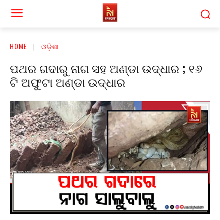
HOME
ଓଡ଼ିଶା
ପଥର ଗଦାରୁ ନାଗ ସହ ଅଣ୍ଡା ଉଦ୍ଧାର ; ୧୬
ଟି ଅଫୁଟା ଅଣ୍ଡା ଉଦ୍ଧାର