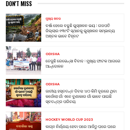
DON'T MISS
ମୁଖ୍ୟ ଖବର
ବର୍ଷା ହେଲେ ବଢୁଛି ଭୁସ୍ଖଳନ ଭୟ : ଗଜପତି
ଜିଲ୍ଲାର ୧୩୯ଟି ସ୍ଥାନକୁ ଭୁସ୍ଖଳନ ସମ୍ଭାବ୍ୟ
ଅଞ୍ଚଳ ଭାବେ ଚିହ୍ନଟ
ODISHA
ତେଜୁଛି ରେଭେନ୍ସା ବିବାଦ : ମୁଖ୍ୟ ଫାଟକ ଆଗରେ
ଆନ୍ଦୋଳନ
ODISHA
ଜାତୀୟ ହସ୍ତତନ୍ତ ଦିବସ :୪୦ କିମି ଦୂରରେ ଥିବା
କର୍ଡୋଲା ଗାଁ ଏବେ ବୁଣାକାର ଗାଁ ଭାବେ ପାଇଛି
ସ୍ବତନ୍ତ୍ର ପରିଚୟ
HOCKEY WORLD CUP 2023
ଲଗ୍ନ ନିର୍ଣ୍ଣୟ ହେବା ପରେ ଆଜିଠୁ ଘରେ ଘରେ