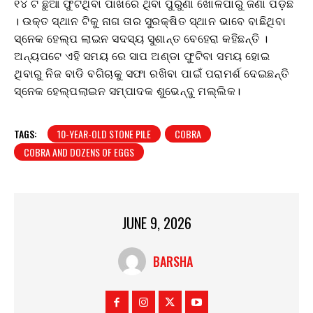
୧୪ ଟି ଛୁଆ ଫୁଟିଥିବା ପାଖରେ ଥିବା ପୁରୁଣା ଖୋଳପାରୁ ଜଣା ପଡ଼ିଛି
। ଉକ୍ତ ସ୍ଥାନ ଟିକୁ ନାଗ ତାର ସୁରକ୍ଷିତ ସ୍ଥାନ ଭାବେ ବାଛିଥିବା
ସ୍ନେକ ହେଲ୍ପ ଲାଇନ ସଦସ୍ୟ ସୁଶାନ୍ତ ବେହେରା କହିଛନ୍ତି ।
ଅନ୍ୟପଟେ ଏହି ସମୟ ରେ ସାପ ଅଣ୍ଡା ଫୁଟିବା ସମୟ ହୋଇ
ଥିବାରୁ ନିଜ ବାଡି ବଗିଚାକୁ ସଫା ରଖିବା ପାଇଁ ପରାମର୍ଶ ଦେଇଛନ୍ତି
ସ୍ନେକ ହେଲ୍ପଲାଇନ ସମ୍ପାଦକ ଶୁଭେନ୍ଦୁ ମଲ୍ଲିକ।
TAGS:
10-YEAR-OLD STONE PILE
COBRA
COBRA AND DOZENS OF EGGS
JUNE 9, 2026
BARSHA