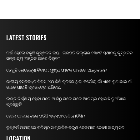
LATEST STORIES
ବର୍ଷା ହେଲେ ବଢୁଛି ଭୁସ୍ଖଳନ ଭୟ : ଗଜପତି ଜିଲ୍ଲାର ୧୩୯ଟି ସ୍ଥାନକୁ ଭୁସ୍ଖଳନ
ସମ୍ଭାବ୍ୟ ଅଞ୍ଚଳ ଭାବେ ଚିହ୍ନଟ
ତେଜୁଛି ରେଭେନ୍ସା ବିବାଦ : ମୁଖ୍ୟ ଫାଟକ ଆଗରେ ଆନ୍ଦୋଳନ
ଜାତୀୟ ହସ୍ତତନ୍ତ ଦିବସ :୪୦ କିମି ଦୂରରେ ଥିବା କର୍ଡୋଲା ଗାଁ ଏବେ ବୁଣାକାର ଗାଁ
ଭାବେ ପାଇଛି ସ୍ବତନ୍ତ୍ର ପରିଚୟ
ଲଗ୍ନ ନିର୍ଣ୍ଣୟ ହେବା ପରେ ଆଜିଠୁ ଘରେ ଘରେ ଆରମ୍ଭ ହୋଇଛି ନୁଆଁଖାଇ
ପ୍ରସ୍ତୁତି
ଖୋଲା ଆକାଶ ତଳେ ପଡିଛି ଏକ୍ସପାଏରୀ ମେଡିସିନ
ଦୁଷ୍କର୍ମ ମାମଲାରେ ବରିଷ୍ଠ ସାମ୍ଵାଦିକ ତରୁଣ ତେଜପାଲ ଦୋଷୀ ସାବ୍ୟସ୍ତ
LOCATION