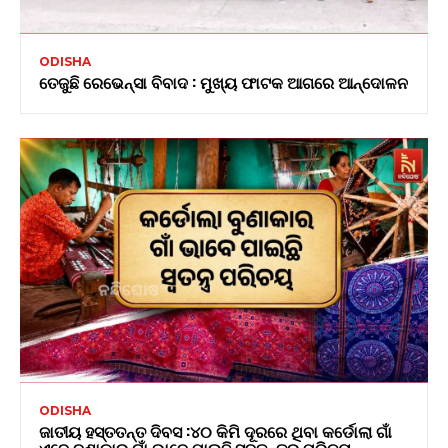
ODISHA
ତେଜୁଛି ରେଭେନ୍ସା ବିବାଦ : ମୁଖ୍ୟ ଫାଟକ ଆଗରେ ଆନ୍ଦୋଳନ
ODISHA
ଜାତୀୟ ହସ୍ତତନ୍ତ ଦିବସ :୪୦ କିମି ଦୂରରେ ଥିବା କର୍ଡୋଲା ଗାଁ
ଏବେ ବୁଣାକାର ଗାଁ ଭାବେ ପାଇଛି ସ୍ବତନ୍ତ୍ର ପରିଚୟ