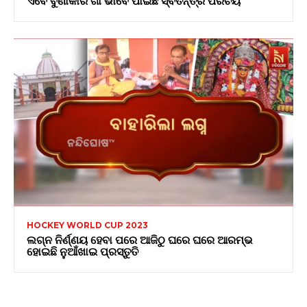
HOCKEY WORLD CUP 2023
ଲଗ୍ନ ନିର୍ଣ୍ଣୟ ହେବା ପରେ ଆଜିଠୁ ଘରେ ଘରେ ଆରମ୍ଭ
ହୋଇଛି ନୁଆଁଖାଇ ପ୍ରସ୍ତୁତି