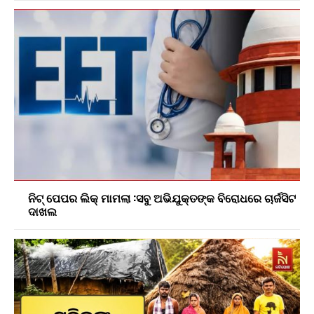
ନିଟ୍ ପେପର ଲିକ୍ ମାମଲା :ସବୁ ଅଭିଯୁକ୍ତଙ୍କ ବିରୋଧରେ ଚାର୍ଜସିଟ
ଦାଖଲ