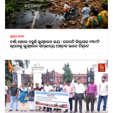
ମୁଖ୍ୟ ଖବର
ବର୍ଷା ହେଲେ ବଢୁଛି ଭୁସ୍ଖଳନ ଭୟ : ଗଜପତି ଜିଲ୍ଲାର ୧୩୯ଟି
ସ୍ଥାନକୁ ଭୁସ୍ଖଳନ ସମ୍ଭାବ୍ୟ ଅଞ୍ଚଳ ଭାବେ ଚିହ୍ନଟ