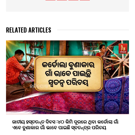
RELATED ARTICLES
ଜାତୀୟ ହସ୍ତତନ୍ତ ଦିବସ :୪୦ କିମି ଦୂରରେ ଥିବା କର୍ଡୋଲା ଗାଁ
ଏବେ ବୁଣାକାର ଗାଁ ଭାବେ ପାଇଛି ସ୍ବତନ୍ତ୍ର ପରିଚୟ