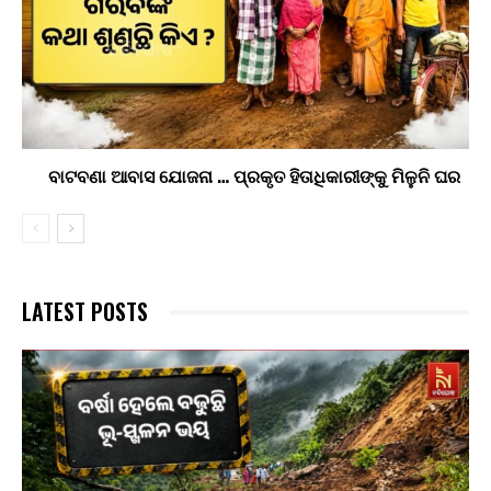
ବାଟବଣା ଆବାସ ଯୋଜନା … ପ୍ରକୃତ ହିତାଧିକାରୀଙ୍କୁ ମିଳୁନି ଘର
LATEST POSTS