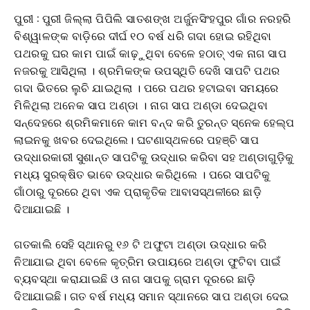
ପୁରୀ : ପୁରୀ ଜିଲ୍ଲା ପିପିଲି ସାତଶଙ୍ଖ ଅର୍ଜୁନସିଂହପୁର ଗାଁର ନରହରି
ବିଶ୍ୱାଳଙ୍କ ବାଡ଼ିରେ ଦୀର୍ଘ ୧୦ ବର୍ଷ ଧରି ଗଦା ହୋଇ ରହିଥିବା
ପଥରକୁ ଘର କାମ ପାଇଁ କାଢ଼ୁଥିବା ବେଳେ ହଠାତ୍ ଏକ ନାଗ ସାପ
ନଜରକୁ ଆସିଥିଲା । ଶ୍ରମିକଙ୍କ ଉପସ୍ଥିତି ଦେଖି ସାପଟି ପଥର
ଗଦା ଭିତରେ ଲୁଚି ଯାଇଥିଲା । ପରେ ପଥର ହଟାଇବା ସମୟରେ
ମିଳିଥିଲା ଅନେକ ସାପ ଅଣ୍ଡା । ନାଗ ସାପ ଅଣ୍ଡା ଦେଇଥିବା
ସନ୍ଦେହରେ ଶ୍ରମିକମାନେ କାମ ବନ୍ଦ କରି ତୁରନ୍ତ ସ୍ନେକ ହେଲ୍ପ
ଲାଇନକୁ ଖବର ଦେଇଥିଲେ। ଘଟଣାସ୍ଥଳରେ ପହଞ୍ଚି ସାପ
ଉଦ୍ଧାରକାରୀ ସୁଶାନ୍ତ ସାପଟିକୁ ଉଦ୍ଧାର କରିବା ସହ ଅଣ୍ଡାଗୁଡ଼ିକୁ
ମଧ୍ୟ ସୁରକ୍ଷିତ ଭାବେ ଉଦ୍ଧାର କରିଥିଲେ । ପରେ ସାପଟିକୁ
ଗାଁଠାରୁ ଦୂରରେ ଥିବା ଏକ ପ୍ରାକୃତିକ ଆବାସସ୍ଥଳୀରେ ଛାଡ଼ି
ଦିଆଯାଇଛି ।
ଗତକାଲି ସେହି ସ୍ଥାନରୁ ୧୬ ଟି ଅଫୁଟା ଅଣ୍ଡା ଉଦ୍ଧାର କରି
ନିଆଯାଇ ଥିବା ବେଳେ କୃତ୍ରିମ ଉପାୟରେ ଅଣ୍ଡା ଫୁଟିବା ପାଇଁ
ବ୍ୟବସ୍ଥା କରାଯାଇଛି ଓ ନାଗ ସାପକୁ ଗ୍ରାମ ଦୂରରେ ଛାଡ଼ି
ଦିଆଯାଇଛି। ଗତ ବର୍ଷ ମଧ୍ୟ ସମାନ ସ୍ଥାନରେ ସାପ ଅଣ୍ଡା ଦେଇ