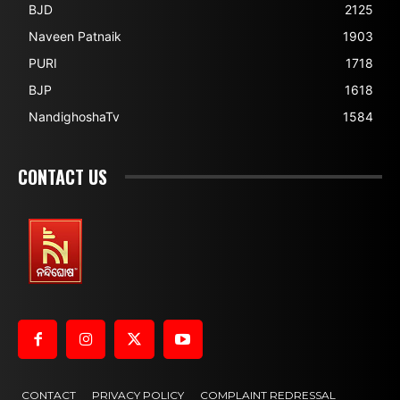
BJD
2125
Naveen Patnaik
1903
PURI
1718
BJP
1618
NandighoshaTv
1584
CONTACT US
CONTACT
PRIVACY POLICY
COMPLAINT REDRESSAL