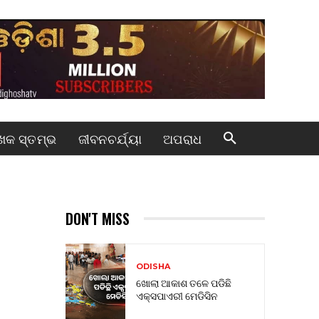
କ ସ୍ତମ୍ଭ
ଜୀବନଚର୍ଯ୍ୟା
ଅପରାଧ
DON'T MISS
ODISHA
ଖୋଲା ଆକାଶ ତଳେ ପଡିଛି
ଏକ୍ସପାଏରୀ ମେଡିସିନ