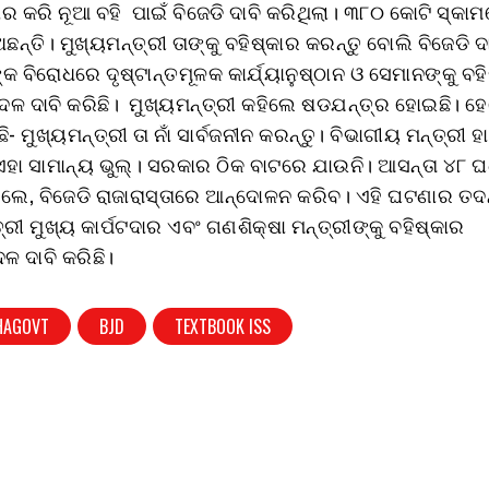
ାର କରି ନୂଆ ବହି ପାଇଁ ବିଜେଡି ଦାବି କରିଥିଲା। ୩୮୦ କୋଟି ସ୍କା
ଅଛନ୍ତି। ମୁଖ୍ୟମନ୍ତ୍ରୀ ତାଙ୍କୁ ବହିଷ୍କାର କରନ୍ତୁ ବୋଲି ବିଜେଡି ଦ
କ ବିରୋଧରେ ଦୃଷ୍ଟାନ୍ତମୂଳକ କାର୍ଯ୍ୟାନୁଷ୍ଠାନ ଓ ସେମାନଙ୍କୁ ବହ
ଳ ଦାବି କରିଛି। ମୁଖ୍ୟମନ୍ତ୍ରୀ କହିଲେ ଷଡଯନ୍ତ୍ର ହୋଇଛି। ହ
- ମୁଖ୍ୟମନ୍ତ୍ରୀ ତା ନାଁ ସାର୍ବଜନୀନ କରନ୍ତୁ। ବିଭାଗୀୟ ମନ୍ତ୍ରୀ ହ
 ଏହା ସାମାନ୍ୟ ଭୁଲ୍। ସରକାର ଠିକ ବାଟରେ ଯାଉନି। ଆସନ୍ତା ୪୮ 
େଲେ, ବିଜେଡି ରାଜାରାସ୍ତାରେ ଆନ୍ଦୋଳନ କରିବ। ଏହି ଘଟଣାର ତଦନ
୍ରୀ ମୁଖ୍ୟ କାର୍ପଟଦାର ଏବଂ ଗଣଶିକ୍ଷା ମନ୍ତ୍ରୀଙ୍କୁ ବହିଷ୍କାର
 ଦାବି କରିଛି।
HAGOVT
BJD
TEXTBOOK ISS