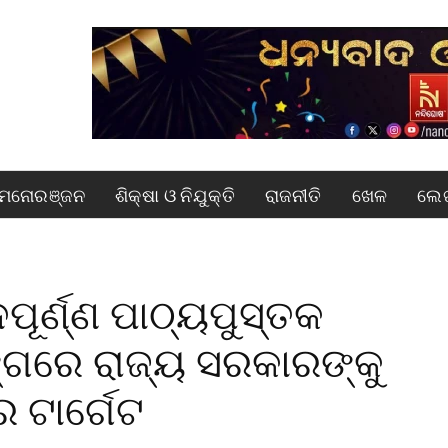
ମନୋରଞ୍ଜନ
ଶିକ୍ଷା ଓ ନିଯୁକ୍ତି
ରାଜନୀତି
ଖେଳ
ଲେଖ
ପୂର୍ଣ୍ଣ ପାଠ୍ୟପୁସ୍ତକ
୍ଗରେ ରାଜ୍ୟ ସରକାରଙ୍କୁ
ର ଟାର୍ଗେଟ