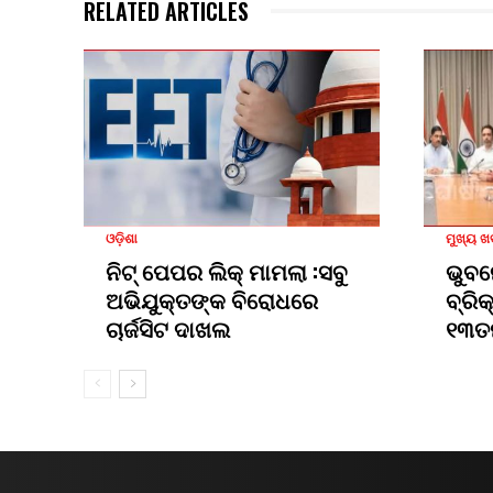
RELATED ARTICLES
ଓଡ଼ିଶା
ମୁଖ୍ୟ 
ନିଟ୍ ପେପର ଲିକ୍ ମାମଲା :ସବୁ
ଭୁବନ
ଅଭିଯୁକ୍ତଙ୍କ ବିରୋଧରେ
ବ୍ରି
ଚାର୍ଜସିଟ ଦାଖଲ
୧୩ତ