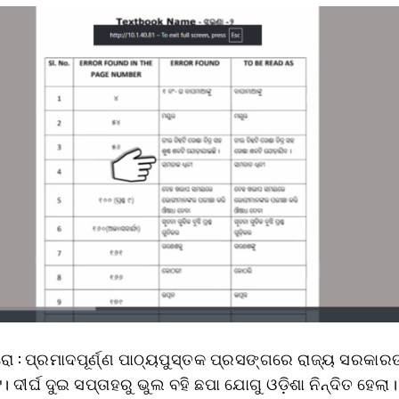
ରୋ : ପ୍ରମାଦପୂର୍ଣ୍ଣ ପାଠ୍ୟପୁସ୍ତକ ପ୍ରସଙ୍ଗରେ ରାଜ୍ୟ ସରକାରଙ
ଟ। ଦୀର୍ଘ ଦୁଇ ସପ୍ତାହରୁ ଭୁଲ ବହି ଛପା ଯୋଗୁ ଓଡ଼ିଶା ନିନ୍ଦିତ ହେଲା