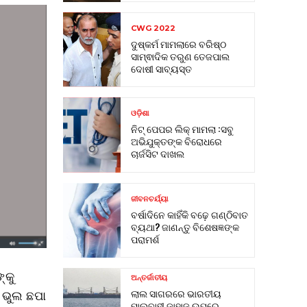
CWG 2022
ଦୁଷ୍କର୍ମ ମାମଲାରେ ବରିଷ୍ଠ
ସାମ୍ଵାଦିକ ତରୁଣ ତେଜପାଲ
ଦୋଷୀ ସାବ୍ୟସ୍ତ
ଓଡ଼ିଶା
ନିଟ୍ ପେପର ଲିକ୍ ମାମଲା :ସବୁ
ଅଭିଯୁକ୍ତଙ୍କ ବିରୋଧରେ
ଚାର୍ଜସିଟ ଦାଖଲ
ଜୀବନଚର୍ଯ୍ୟା
ବର୍ଷାଦିନେ କାହିଁକି ବଢ଼େ ଗଣ୍ଠିବାତ
ବ୍ୟଥା? ଜାଣନ୍ତୁ ବିଶେଷଜ୍ଞଙ୍କ
ପରାମର୍ଶ
୍କୁ
ଅନ୍ତର୍ଜାତୀୟ
ଲାଲ ସାଗରରେ ଭାରତୀୟ
। ଭୁଲ ଛପା
ମାଲବାହୀ ଜାହାଜ ଉପରେ