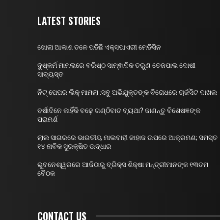
LATEST STORIES
ଖୋଲା ଆକାଶ ତଳେ ପଡିଛି ଏକ୍ସପାଏରୀ ମେଡିସିନ
ଦୁଷ୍କର୍ମ ମାମଲାରେ ବରିଷ୍ଠ ସାମ୍ଵାଦିକ ତରୁଣ ତେଜପାଲ ଦୋଷୀ
ସାବ୍ୟସ୍ତ
ନିଟ୍ ପେପର ଲିକ୍ ମାମଲା :ସବୁ ଅଭିଯୁକ୍ତଙ୍କ ବିରୋଧରେ ଚାର୍ଜସିଟ ଦାଖଲ
ବର୍ଷାଦିନେ କାହିଁକି ବଢ଼େ ଗଣ୍ଠିବାତ ବ୍ୟଥା? ଜାଣନ୍ତୁ ବିଶେଷଜ୍ଞଙ୍କ
ପରାମର୍ଶ
ଲାଲ ସାଗରରେ ଭାରତୀୟ ମାଲବାହୀ ଜାହାଜ ଉପରେ ଆକ୍ରମଣ; ସମସ୍ତ
୧୪ ନାବିକ ସୁରକ୍ଷିତ ଉଦ୍ଧାର
ଭୁବନେଶ୍ୱରରେ ଆଜିଠାରୁ ବ୍ରିକ୍ସ ଶିକ୍ଷା ମନ୍ତ୍ରୀମାନଙ୍କ ୧୩ତମ
ବୈଠକ
CONTACT US