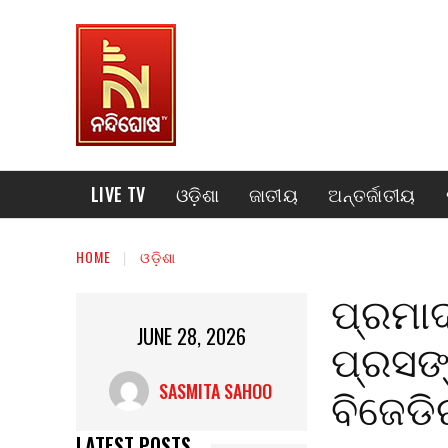
LIVE TV
ଓଡ଼ିଶା
ଜାତୀୟ
ଅନ୍ତର୍ଜାତୀୟ
HOME
ଓଡ଼ିଶା
ପ୍ରମାଦ
JUNE 28, 2026
ପ୍ରସଙ
ବିଜେଡି
SASMITA SAHOO
LATEST POSTS