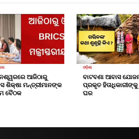
ଖବର
ଓଡ଼ିଶା
େଶ୍ୱରରେ ଆଜିଠାରୁ
ବାଟବଣା ଆବାସ ଯୋଜନ
କ୍ସ ଶିକ୍ଷା ମନ୍ତ୍ରୀମାନଙ୍କ
ପ୍ରକୃତ ହିତାଧିକାରୀଙ୍କୁ 
ମ ବୈଠକ
ଘର