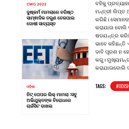
ବହିକୁ ପ୍ରତ୍ୟାହ
CWG 2022
ମନ୍ତ୍ରୀ ଲିପ୍ତ 
ଦୁଷ୍କର୍ମ ମାମଲାରେ ବରିଷ୍ଠ
ସାମ୍ଵାଦିକ ତରୁଣ ତେଜପାଲ
କରିଛି। ସେମାନଙ୍
ଦୋଷୀ ସାବ୍ୟସ୍ତ
କରାଯାଉ ବୋଲି ଦ
ଷଡଯନ୍ତ୍ର କରିଛି
ଭାବେ କହିଛନ୍ତି
ଦାବି ପୂରଣ ନ ହ
କରୁ। ମୁଖ୍ୟମନ୍ତ
କରାଯାଉବୋଲି ଦଳ
TAGS:
#ODIS
ଓଡ଼ିଶା
ନିଟ୍ ପେପର ଲିକ୍ ମାମଲା :ସବୁ
ଅଭିଯୁକ୍ତଙ୍କ ବିରୋଧରେ
ଚାର୍ଜସିଟ ଦାଖଲ