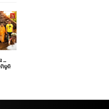
ା …
ମିଳୁନି