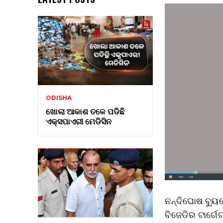
ODISHA
ଖୋଲା ଆକାଶ ତଳେ ପଡିଛି
ଏକ୍ସପାଏରୀ ମେଡିସିନ
ନନ୍ଦିଘୋଷ ବ୍ୟୁ
ବିଜେଡିର ଟାର୍ଗେ