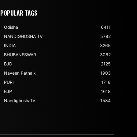
POPULAR TAGS
Odisha
16411
NANDIGHOSHA TV
5792
INDIA
3265
BHUBANESWAR
3062
BJD
2125
Naveen Patnaik
1903
PURI
1718
BJP
1618
NandighoshaTv
1584