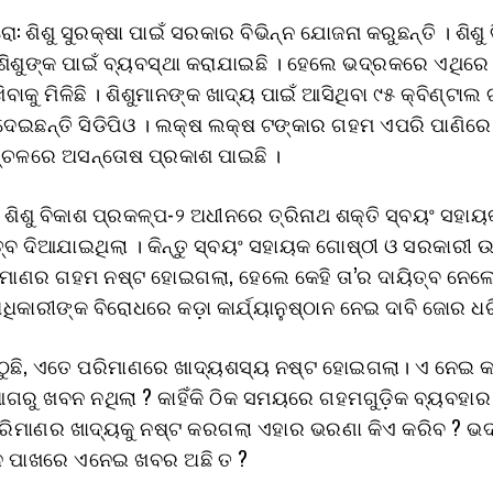
ୋ: ଶିଶୁ ସୁରକ୍ଷା ପାଇଁ ସରକାର ବିଭିନ୍ନ ଯୋଜନା କରୁଛନ୍ତି । ଶିଶୁ
ିଶୁଙ୍କ ପାଇଁ ବ୍ୟବସ୍ଥା କରାଯାଇଛି । ହେଲେ ଭଦ୍ରକରେ ଏଥିରେ
ବାକୁ ମିଳିଛି । ଶିଶୁମାନଙ୍କ ଖାଦ୍ୟ ପାଇଁ ଆସିଥିବା ୯୫ କ୍ବିଣ୍ଟାଲ
େଇଛନ୍ତି ସିଡିପିଓ । ଲକ୍ଷ ଲକ୍ଷ ଟଙ୍କାର ଗହମ ଏପରି ପାଣିରେ
୍ଚଳରେ ଅସନ୍ତୋଷ ପ୍ରକାଶ ପାଇଛି ।
, ଶିଶୁ ବିକାଶ ପ୍ରକଳ୍ପ-୨ ଅଧୀନରେ ତ୍ରିନାଥ ଶକ୍ତି ସ୍ବୟଂ ସହା
ତ୍ବ ଦିଆଯାଇଥିଲା । କିନ୍ତୁ ସ୍ବୟଂ ସହାୟକ ଗୋଷ୍ଠୀ ଓ ସରକାରୀ 
ମାଣର ଗହମ ନଷ୍ଟ ହୋଇଗଲା, ହେଲେ କେହି ତା’ର ଦାୟିତ୍ବ ନେଲେ ନ
ଧିକାରୀଙ୍କ ବିରୋଧରେ କଡ଼ା କାର୍ଯ୍ୟାନୁଷ୍ଠାନ ନେଇ ଦାବି ଜୋର ଧରି
ଠୁଛି, ଏତେ ପରିମାଣରେ ଖାଦ୍ୟଶସ୍ୟ ନଷ୍ଟ ହୋଇଗଲା। ଏ ନେଇ କ
ଗରୁ ଖବନ ନଥିଲା ? କାହିଁକି ଠିକ ସମୟରେ ଗହମଗୁଡ଼ିକ ବ୍ୟବହାର
 ପରିମାଣର ଖାଦ୍ୟକୁ ନଷ୍ଟ କରଗଲା ଏହାର ଭରଣା କିଏ କରିବ ? ଭ
ସନ ପାଖରେ ଏନେଇ ଖବର ଅଛି ତ ?