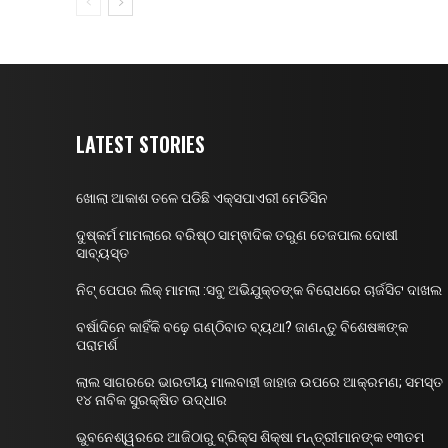
LATEST STORIES
ଖୋଲା ଆକାଶ ତଳେ ପଡିଛି ଏକ୍ସପାଏରୀ ମେଡିସିନ
ଦୁଷ୍କର୍ମ ମାମଲାରେ ବରିଷ୍ଠ ସାମ୍ଵାଦିକ ତରୁଣ ତେଜପାଲ ଦୋଷୀ
ସାବ୍ୟସ୍ତ
ନିଟ୍ ପେପର ଲିକ୍ ମାମଲା :ସବୁ ଅଭିଯୁକ୍ତଙ୍କ ବିରୋଧରେ ଚାର୍ଜସିଟ ଦାଖଲ
ବର୍ଷାଦିନେ କାହିଁକି ବଢ଼େ ଗଣ୍ଠିବାତ ବ୍ୟଥା? ଜାଣନ୍ତୁ ବିଶେଷଜ୍ଞଙ୍କ
ପରାମର୍ଶ
ଲାଲ ସାଗରରେ ଭାରତୀୟ ମାଲବାହୀ ଜାହାଜ ଉପରେ ଆକ୍ରମଣ; ସମସ୍ତ
୧୪ ନାବିକ ସୁରକ୍ଷିତ ଉଦ୍ଧାର
ଭୁବନେଶ୍ୱରରେ ଆଜିଠାରୁ ବ୍ରିକ୍ସ ଶିକ୍ଷା ମନ୍ତ୍ରୀମାନଙ୍କ ୧୩ତମ