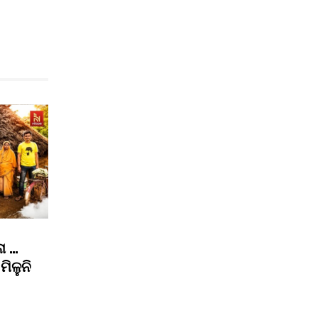
ା …
ମିଳୁନି