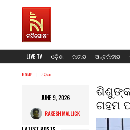
LIVE TV
ଓଡ଼ିଶା
ଜାତୀୟ
ଅନ୍ତର୍ଜାତୀୟ
HOME
ଓଡ଼ିଶା
ଶିଶୁଙ୍
JUNE 9, 2026
ଗହମ ପ
RAKESH MALLICK
LATEST POSTS