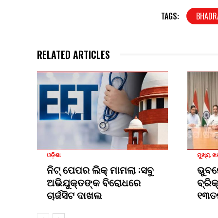
TAGS:
BHADR
RELATED ARTICLES
ଓଡ଼ିଶା
ମୁଖ୍ୟ 
ନିଟ୍ ପେପର ଲିକ୍ ମାମଲା :ସବୁ
ଭୁବନ
ଅଭିଯୁକ୍ତଙ୍କ ବିରୋଧରେ
ବ୍ରି
ଚାର୍ଜସିଟ ଦାଖଲ
୧୩ତ