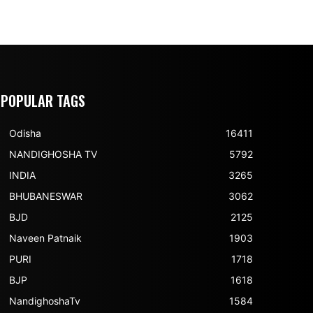
POPULAR TAGS
Odisha
16411
NANDIGHOSHA TV
5792
INDIA
3265
BHUBANESWAR
3062
BJD
2125
Naveen Patnaik
1903
PURI
1718
BJP
1618
NandighoshaTv
1584