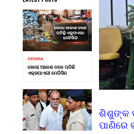
ODISHA
ଖୋଲା ଆକାଶ ତଳେ ପଡିଛି
ଏକ୍ସପାଏରୀ ମେଡିସିନ
ଶିଶୁଙ୍କ
ପାଣିରେ 