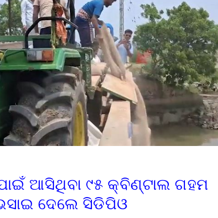
 ପାଇଁ ଆସିଥିବା ୯୫ କ୍ବିଣ୍ଟାଲ ଗହମ
ଭସାଇ ଦେଲେ ସିଡିପିଓ