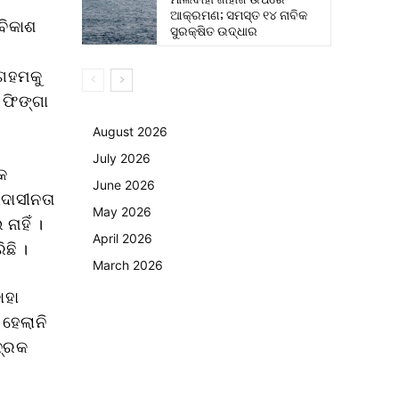
ଆକ୍ରମଣ; ସମସ୍ତ ୧୪ ନାବିକ
 ବିକାଶ
ସୁରକ୍ଷିତ ଉଦ୍ଧାର
 ଗହମକୁ
 ଫିଙ୍ଗା
August 2026
July 2026
ୟକ
June 2026
ଉଦାସୀନତା
May 2026
ାହିଁ ।
April 2026
ଛି ।
March 2026
ାହା
 ହେଲାନି
ଦ୍ରକ