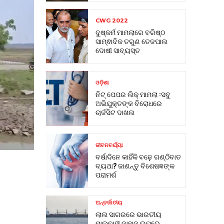
CWG 2022
ଦୁଷ୍କର୍ମ ମାମଲାରେ ବରିଷ୍ଠ
ସାମ୍ଵାଦିକ ତରୁଣ ତେଜପାଲ
ଦୋଷୀ ସାବ୍ୟସ୍ତ
ଓଡ଼ିଶା
ନିଟ୍ ପେପର ଲିକ୍ ମାମଲା :ସବୁ
ଅଭିଯୁକ୍ତଙ୍କ ବିରୋଧରେ
ଚାର୍ଜସିଟ ଦାଖଲ
ଜୀବନଚର୍ଯ୍ୟା
ବର୍ଷାଦିନେ କାହିଁକି ବଢ଼େ ଗଣ୍ଠିବାତ
ବ୍ୟଥା? ଜାଣନ୍ତୁ ବିଶେଷଜ୍ଞଙ୍କ
ପରାମର୍ଶ
ଅନ୍ତର୍ଜାତୀୟ
ଲାଲ ସାଗରରେ ଭାରତୀୟ
ମାଲବାହୀ ଜାହାଜ ଉପରେ