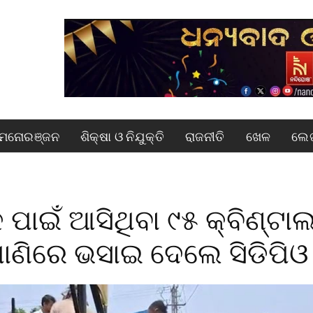
ମନୋରଞ୍ଜନ
ଶିକ୍ଷା ଓ ନିଯୁକ୍ତି
ରାଜନୀତି
ଖେଳ
ଲେଖ
କ ପାଇଁ ଆସିଥିବା ୯୫ କ୍ବିଣ୍ଟା
ାଣିରେ ଭସାଇ ଦେଲେ ସିଡିପିଓ