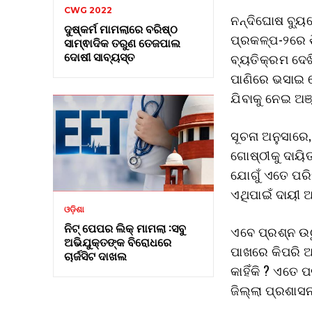
CWG 2022
ନନ୍ଦିଘୋଷ ବ୍ୟୁର
ଦୁଷ୍କର୍ମ ମାମଲାରେ ବରିଷ୍ଠ
ପ୍ରକଳ୍ପ-୨ରେ ଶ
ସାମ୍ଵାଦିକ ତରୁଣ ତେଜପାଲ
ଦୋଷୀ ସାବ୍ୟସ୍ତ
ବ୍ୟତିକ୍ରମ ଦେଖି
ପାଣିରେ ଭସାଇ ଦ
ଯିବାକୁ ନେଇ ଅଞ
ସୂଚନା ଅନୁସାରେ
ଗୋଷ୍ଠୀକୁ ଦାୟି
ଯୋଗୁଁ ଏତେ ପରି
ଏଥିପାଇଁ ଦାୟୀ ଅ
ଓଡ଼ିଶା
ନିଟ୍ ପେପର ଲିକ୍ ମାମଲା :ସବୁ
ଏବେ ପ୍ରଶ୍ନ ଉ
ଅଭିଯୁକ୍ତଙ୍କ ବିରୋଧରେ
ପାଖରେ କିପରି ଆ
ଚାର୍ଜସିଟ ଦାଖଲ
କାହିଁକି ? ଏତେ
ଜିଲ୍ଲା ପ୍ରଶା