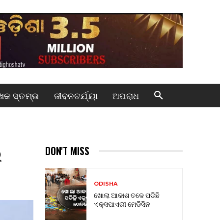
କ ସ୍ତମ୍ଭ
ଜୀବନଚର୍ଯ୍ୟା
ଅପରାଧ
ଲ
DON'T MISS
ODISHA
ଖୋଲା ଆକାଶ ତଳେ ପଡିଛି
ଏକ୍ସପାଏରୀ ମେଡିସିନ