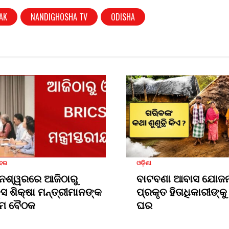
AK
NANDIGHOSHA TV
ODISHA
ଖବର
ଓଡ଼ିଶା
େଶ୍ୱରରେ ଆଜିଠାରୁ
ବାଟବଣା ଆବାସ ଯୋଜନ
କ୍ସ ଶିକ୍ଷା ମନ୍ତ୍ରୀମାନଙ୍କ
ପ୍ରକୃତ ହିତାଧିକାରୀଙ୍କୁ 
ମ ବୈଠକ
ଘର