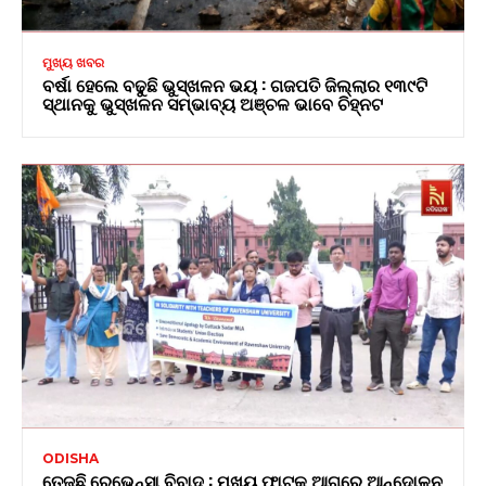
ମୁଖ୍ୟ ଖବର
ବର୍ଷା ହେଲେ ବଢୁଛି ଭୁସ୍ଖଳନ ଭୟ : ଗଜପତି ଜିଲ୍ଲାର ୧୩୯ଟି
ସ୍ଥାନକୁ ଭୁସ୍ଖଳନ ସମ୍ଭାବ୍ୟ ଅଞ୍ଚଳ ଭାବେ ଚିହ୍ନଟ
ODISHA
ତେଜୁଛି ରେଭେନ୍ସା ବିବାଦ : ମୁଖ୍ୟ ଫାଟକ ଆଗରେ ଆନ୍ଦୋଳନ