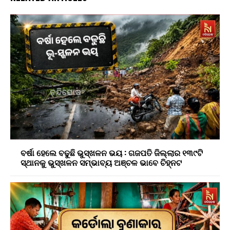
ବର୍ଷା ହେଲେ ବଢୁଛି ଭୁସ୍ଖଳନ ଭୟ : ଗଜପତି ଜିଲ୍ଲାର ୧୩୯ଟି
ସ୍ଥାନକୁ ଭୁସ୍ଖଳନ ସମ୍ଭାବ୍ୟ ଅଞ୍ଚଳ ଭାବେ ଚିହ୍ନଟ