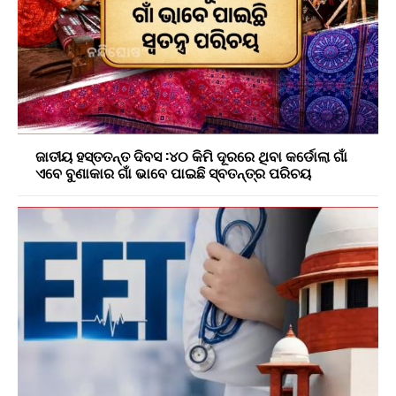
ଜାତୀୟ ହସ୍ତତନ୍ତ ଦିବସ :୪୦ କିମି ଦୂରରେ ଥିବା କର୍ଡୋଲା ଗାଁ
ଏବେ ବୁଣାକାର ଗାଁ ଭାବେ ପାଇଛି ସ୍ବତନ୍ତ୍ର ପରିଚୟ