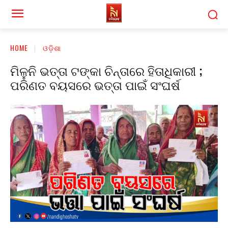
HOME
ଓଡ଼ିଶା
ମିଳୁନି ଭତ୍ତା ଟଙ୍କା ଚିନ୍ତାରେ ହିତାଧିକାରୀ ;
ପରିଣତ ବୟସରେ ଭତ୍ତା ପାଇଁ ସଂଘର୍ଷ