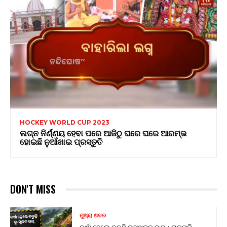
HOCKEY WORLD CUP 2023
ଲଗ୍ନ ନିର୍ଣ୍ଣୟ ହେବା ପରେ ଆଜିଠୁ ଘରେ ଘରେ ଆରମ୍ଭ
ହୋଇଛି ନୁଆଁଖାଇ ପ୍ରସ୍ତୁତି
DON'T MISS
ମୁଖ୍ୟ ଖବର
ବର୍ଷା ହେଲେ ବଢୁଛି ଭୁସ୍ଖଳନ ଭୟ : ଗଜପତି