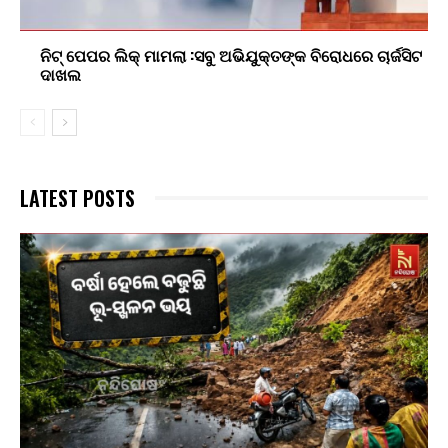
ନିଟ୍ ପେପର ଲିକ୍ ମାମଲା :ସବୁ ଅଭିଯୁକ୍ତଙ୍କ ବିରୋଧରେ ଚାର୍ଜସିଟ
ଦାଖଲ
LATEST POSTS