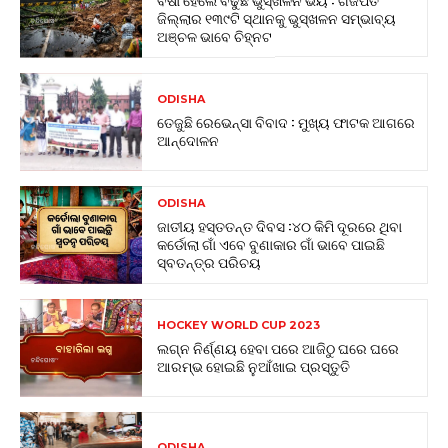
ଜିଲ୍ଲାର ୧୩୯ଟି ସ୍ଥାନକୁ ଭୁସ୍ଖଳନ ସମ୍ଭାବ୍ୟ
ଅଞ୍ଚଳ ଭାବେ ଚିହ୍ନଟ
ODISHA
ତେଜୁଛି ରେଭେନ୍ସା ବିବାଦ : ମୁଖ୍ୟ ଫାଟକ ଆଗରେ
ଆନ୍ଦୋଳନ
ODISHA
ଜାତୀୟ ହସ୍ତତନ୍ତ ଦିବସ :୪୦ କିମି ଦୂରରେ ଥିବା
କର୍ଡୋଲା ଗାଁ ଏବେ ବୁଣାକାର ଗାଁ ଭାବେ ପାଇଛି
ସ୍ବତନ୍ତ୍ର ପରିଚୟ
HOCKEY WORLD CUP 2023
ଲଗ୍ନ ନିର୍ଣ୍ଣୟ ହେବା ପରେ ଆଜିଠୁ ଘରେ ଘରେ
ଆରମ୍ଭ ହୋଇଛି ନୁଆଁଖାଇ ପ୍ରସ୍ତୁତି
ODISHA