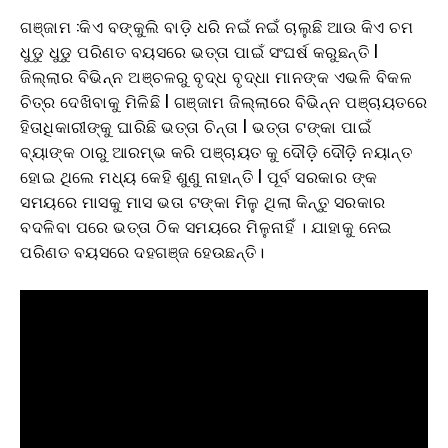
ଗଞ୍ଜାମ :କିଏ ବଙ୍କୁଲି ବାଡ଼ି ଧରି ନଇଁ ନଇଁ ଚାଲୁଛି ଆଉ କିଏ ଚମ
ଧୁଡୁ ଧୁଡୁ ପରିଣତ ବୟସରେ ଭତ୍ତା ପାଇଁ ସଂଘର୍ଷ କରୁଛନ୍ତି l
ଜିଲ୍ଲାର ବିଭିନ୍ନ ଅଞ୍ଚଳରୁ ବୃଦ୍ଧ ବୃଦ୍ଧା ମାନଙ୍କ ଏଭଳି ବିକଳ
ଚିତ୍ର ଦେଖିବାକୁ ମିଳିଛି l ଗଞ୍ଜାମ ଜିଲ୍ଲାରେ ବିଭିନ୍ନ ପଞ୍ଚାୟତରେ
ହିତାଧିକାରୀଙ୍କୁ ଘାରିଛି ଭତ୍ତା ଚିନ୍ତା l ଭତ୍ତା ଟଙ୍କା ପାଇଁ
ବ୍ୟାଙ୍କ ଠାରୁ ଆରମ୍ଭ କରି ପଞ୍ଚାୟତ କୁ ଦୌଡ଼ି ଦୌଡ଼ି ନୟାନ୍ତ
ହୋଇ ଥିଲେ ମଧ୍ୟ କେହି ଶୁଣୁ ନାହାନ୍ତି l ପୂର୍ବ ସରକାର ଙ୍କ
ସମୟରେ ମାସକୁ ମାସ ଭତା ଟଙ୍କା ମିଳୁ ଥିଲା କିନ୍ତୁ ସରକାର
ବଦଳିବା ପରେ ଭତ୍ତା ଠିକ ସମୟରେ ମିଳୁନାହିଁ । ଯାହାକୁ ନେଇ
ପରିଣତ ବୟସରେ ଦହଗଞ୍ଜ ହେଉଛନ୍ତି।