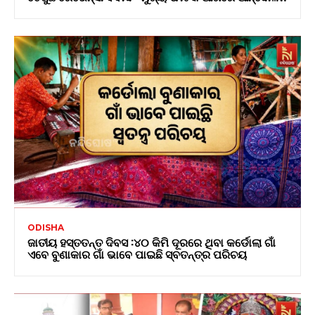
ODISHA
ଜାତୀୟ ହସ୍ତତନ୍ତ ଦିବସ :୪୦ କିମି ଦୂରରେ ଥିବା କର୍ଡୋଲା ଗାଁ
ଏବେ ବୁଣାକାର ଗାଁ ଭାବେ ପାଇଛି ସ୍ବତନ୍ତ୍ର ପରିଚୟ