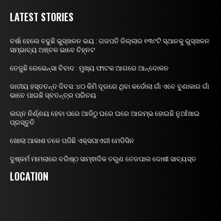
LATEST STORIES
ବର୍ଷା ହେଲେ ବଢୁଛି ଭୁସ୍ଖଳନ ଭୟ : ଗଜପତି ଜିଲ୍ଲାର ୧୩୯ଟି ସ୍ଥାନକୁ ଭୁସ୍ଖଳନ
ସମ୍ଭାବ୍ୟ ଅଞ୍ଚଳ ଭାବେ ଚିହ୍ନଟ
ତେଜୁଛି ରେଭେନ୍ସା ବିବାଦ : ମୁଖ୍ୟ ଫାଟକ ଆଗରେ ଆନ୍ଦୋଳନ
ଜାତୀୟ ହସ୍ତତନ୍ତ ଦିବସ :୪୦ କିମି ଦୂରରେ ଥିବା କର୍ଡୋଲା ଗାଁ ଏବେ ବୁଣାକାର ଗାଁ
ଭାବେ ପାଇଛି ସ୍ବତନ୍ତ୍ର ପରିଚୟ
ଲଗ୍ନ ନିର୍ଣ୍ଣୟ ହେବା ପରେ ଆଜିଠୁ ଘରେ ଘରେ ଆରମ୍ଭ ହୋଇଛି ନୁଆଁଖାଇ
ପ୍ରସ୍ତୁତି
ଖୋଲା ଆକାଶ ତଳେ ପଡିଛି ଏକ୍ସପାଏରୀ ମେଡିସିନ
ଦୁଷ୍କର୍ମ ମାମଲାରେ ବରିଷ୍ଠ ସାମ୍ଵାଦିକ ତରୁଣ ତେଜପାଲ ଦୋଷୀ ସାବ୍ୟସ୍ତ
LOCATION